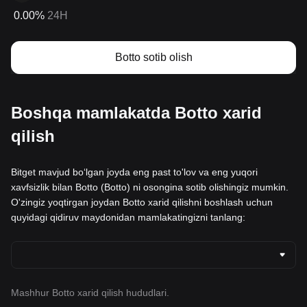
0.00%
24H
Botto sotib olish
Boshqa mamlakatda Botto xarid
qilish
Bitget mavjud boʻlgan joyda eng past to'lov va eng yuqori
xavfsizlik bilan Botto (Botto) ni osongina sotib olishingiz mumkin.
O'zingiz yoqtirgan joydan Botto xarid qilishni boshlash uchun
quyidagi qidiruv maydonidan mamlakatingizni tanlang:
Mashhur Botto xarid qilish hududlari.