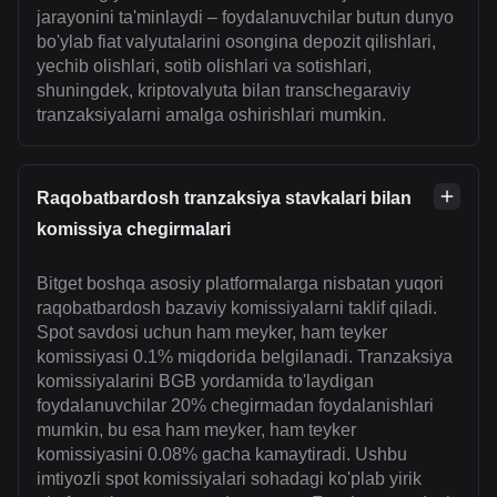
jarayonini ta'minlaydi – foydalanuvchilar butun dunyo
bo'ylab fiat valyutalarini osongina depozit qilishlari,
yechib olishlari, sotib olishlari va sotishlari,
shuningdek, kriptovalyuta bilan transchegaraviy
tranzaksiyalarni amalga oshirishlari mumkin.
Raqobatbardosh tranzaksiya stavkalari bilan
komissiya chegirmalari
Bitget boshqa asosiy platformalarga nisbatan yuqori
raqobatbardosh bazaviy komissiyalarni taklif qiladi.
Spot savdosi uchun ham meyker, ham teyker
komissiyasi 0.1% miqdorida belgilanadi. Tranzaksiya
komissiyalarini BGB yordamida to'laydigan
foydalanuvchilar 20% chegirmadan foydalanishlari
mumkin, bu esa ham meyker, ham teyker
komissiyasini 0.08% gacha kamaytiradi. Ushbu
imtiyozli spot komissiyalari sohadagi ko'plab yirik