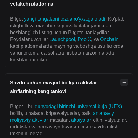
yetakchi platforma
Bitget
yangi tangalarni tezda ro'yxatga oladi
. Ko'plab
istiqbolli va mashhur kriptovalyutalar jamoalari
boshlang'ich listing uchun Bitgetni tanlaydilar.
Foydalanuvchilar
Launchpool
,
PoolX
, va
Onchain
kabi platformalarda mayning va boshqa usullar orqali
yangi tokenlarga sohaga nisbatan arzon narxda
kirishlari mumkin.
Savdo uchun mavjud bo'lgan aktivlar
sinflarining keng tanlovi
Bitget – bu
dunyodagi birinchi universal birja (UEX)
bo'lib, u nafaqat kriptovalyutalar, balki
an'anaviy
moliyaviy aktivlar
, masalan,
aksiyalar
, oltin, valyutalar,
indekslar va xomashyo tovarlari bilan savdo qilish
imkonini beradi.