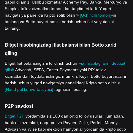
qabul qilamiz. Ushbu xizmatlar Alchemy Pay, Banxa, Mercuryo va
Simplex to'lov xizmatlari tomonidan taqdim etiladi. Yuqori
navigatsiya panelida Kripto sotib olish >
[Uchinchi tomon]
-ni
tanlang va Botto buyurtmasini berish uchun fiat valyutasini
tanlang.
Bitget hisobingizdagi fiat balansi bilan Botto xarid
qiling
Bitget fiat balansingizni to'ldirish uchun
Fiat mablag'larini depozit
qilish
Advcash, SEPA, Faster Payments yoki PIX to'lov
xizmatlaridan foydalanishingiz mumkin. Keyin Botto buyurtmasini
berish uchun yuqori navigatsiya panelidagi Kripto sotib olish >
[Naqd pul konvertatsiyasi]
tugmasini bosing.
P2P savdosi
Bitget P2P
yordamida siz 100 dan ortiq to'lov usullari, jumladan,
bank o'tkazmalari, naqd pul va Payeer, Zelle, Perfect Money,
Advcash va Wise kabi elektron hamyonlar yordamida kripto sotib