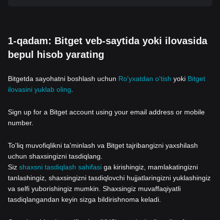
1-qadam: Bitget veb-saytida yoki ilovasida
bepul hisob yarating
Bitgetda sayohatni boshlash uchun
Ro'yxatdan o'tish
yoki
Bitget
ilovasini yuklab oling
.
Sign up for a Bitget account using your email address or mobile
number.
To'liq muvofiqlikni ta'minlash va Bitget tajribangizni yaxshilash
uchun shaxsingizni tasdiqlang.
Siz
shaxsni tasdiqlash sahifasi
ga kirishingiz, mamlakatingizni
tanlashingiz, shaxsingizni tasdiqlovchi hujjatlaringizni yuklashingiz
va selfi yuborishingiz mumkin. Shaxsingiz muvaffaqiyatli
tasdiqlangandan keyin sizga bildirishnoma keladi.