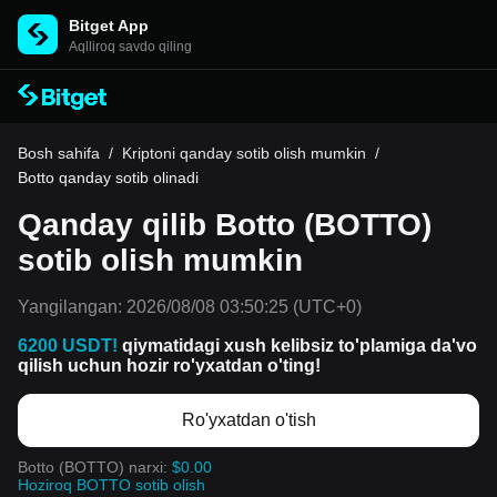
Bitget App
Aqlliroq savdo qiling
Bosh sahifa
/
Kriptoni qanday sotib olish mumkin
/
Botto qanday sotib olinadi
Qanday qilib Botto (BOTTO)
sotib olish mumkin
Yangilangan:
2026/08/08 03:50:25
(UTC+0)
6200 USDT!
qiymatidagi xush kelibsiz to'plamiga da'vo
qilish uchun hozir ro'yxatdan o'ting!
Ro'yxatdan o'tish
Botto (BOTTO) narxi:
$0.00
Hoziroq BOTTO sotib olish