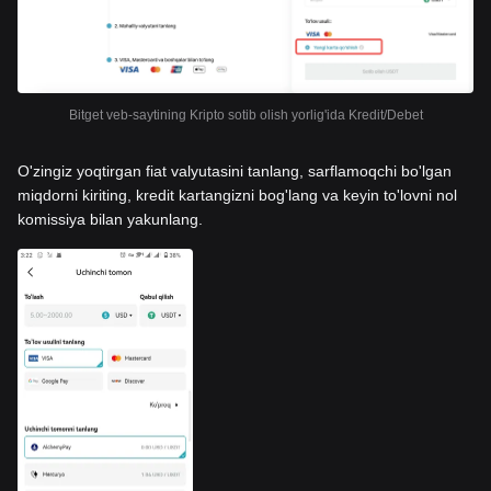
Bitget veb-saytining Kripto sotib olish yorlig'ida Kredit/Debet
O'zingiz yoqtirgan fiat valyutasini tanlang, sarflamoqchi bo'lgan
miqdorni kiriting, kredit kartangizni bog'lang va keyin to'lovni nol
komissiya bilan yakunlang.