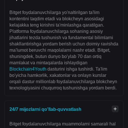
Bitget foydalanuvchilarga yo'naltirilgan ta'lim
kontentini taqdim etadi va blokcheyn asosidagi
kelajakka teng kirishni ta'minlashga qaratilgan.
Platforma foydalanuvchilarga sohaning asosiy
jihatlarini tezda tushunish va fundamental bilimlarni
shakllantirishga yordam berish uchun doimiy ravishda
ma'lumot beruvchi maqolalarni nashr etadi. Bitget,
shuningdek, butun dunyo bo'ylab 70 dan ortiq
mamlakat va mintaqalarda ishlaydigan
Blockchain4Youth
dasturini ishga tushirdi. Ta'lim
bo'yicha hamkorlik, xakatonlar va onlayn kurslar
orqali dastur millionlab foydalanuvchilarga blokcheyn
texnologiyasini chuqurroq tushunishga yordam berdi.
24/7 mijozlarni qo'llab-quvvatlash
Bitget foydalanuvchilarga muammolarni samarali hal