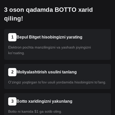
3 oson qadamda BOTTO xarid
qiling!
1
Bepul Bitget hisobingizni yarating
Elektron pochta manzilingizni va yashash joyingizni
ko'rsating.
2
Moliyalashtirish usulini tanlang
O'zingiz yoqtirgan to'lov usuli yordamida hisobingizni to'lang.
3
Botto xaridingizni yakunlang
Botto ni kamida $1 ga sotib oling.