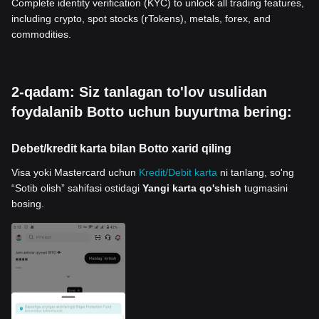
Complete identity verification (KYC) to unlock all trading features,
including crypto, spot stocks (rTokens), metals, forex, and
commodities.
2-qadam: Siz tanlagan to'lov usulidan
foydalanib Botto uchun buyurtma bering:
Debet/kredit karta bilan Botto xarid qiling
Visa yoki Mastercard uchun
Kredit/Debit karta
ni tanlang, so'ng
“Sotib olish” sahifasi ostidagi
Yangi karta qo'shish
tugmasini
bosing.