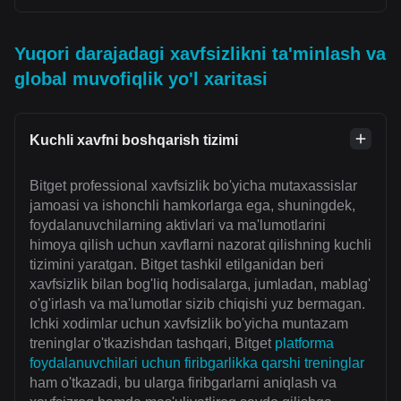
Yuqori darajadagi xavfsizlikni ta'minlash va
global muvofiqlik yo'l xaritasi
Kuchli xavfni boshqarish tizimi
Bitget professional xavfsizlik bo'yicha mutaxassislar
jamoasi va ishonchli hamkorlarga ega, shuningdek,
foydalanuvchilarning aktivlari va ma'lumotlarini
himoya qilish uchun xavflarni nazorat qilishning kuchli
tizimini yaratgan. Bitget tashkil etilganidan beri
xavfsizlik bilan bog'liq hodisalarga, jumladan, mablag'
o'g'irlash va ma'lumotlar sizib chiqishi yuz bermagan.
Ichki xodimlar uchun xavfsizlik bo'yicha muntazam
treninglar o'tkazishdan tashqari, Bitget
platforma
foydalanuvchilari uchun firibgarlikka qarshi treninglar
ham o'tkazadi, bu ularga firibgarlarni aniqlash va