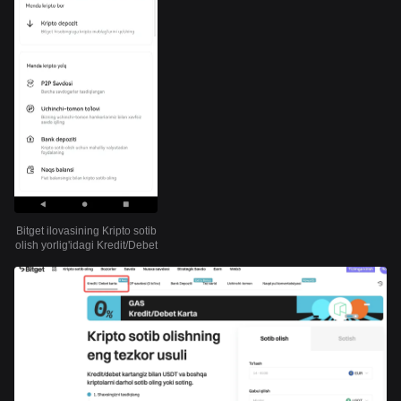
Bitget ilovasining Kripto sotib
olish yorlig'idagi Kredit/Debet