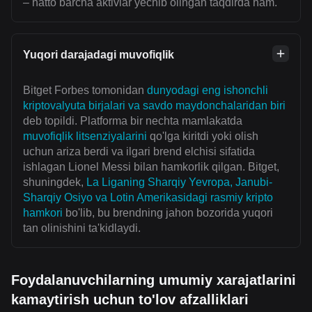
– hatto barcha aktivlar yechib olingan taqdirda ham.
Yuqori darajadagi muvofiqlik
Bitget Forbes tomonidan
dunyodagi eng ishonchli
kriptovalyuta birjalari va savdo maydonchalaridan biri
deb topildi. Platforma bir nechta mamlakatda
muvofiqlik litsenziyalarini
qo'lga kiritdi yoki olish
uchun ariza berdi va ilgari brend elchisi sifatida
ishlagan Lionel Messi bilan hamkorlik qilgan. Bitget,
shuningdek,
La Liganing Sharqiy Yevropa, Janubi-
Sharqiy Osiyo va Lotin Amerikasidagi rasmiy kripto
hamkori
bo'lib, bu brendning jahon bozorida yuqori
tan olinishini ta'kidlaydi.
Foydalanuvchilarning umumiy xarajatlarini
kamaytirish uchun to'lov afzalliklari