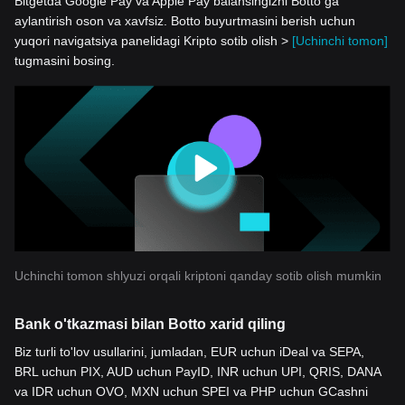
Bitgetda Google Pay va Apple Pay balansingizni Botto ga
aylantirish oson va xavfsiz. Botto buyurtmasini berish uchun
yuqori navigatsiya panelidagi Kripto sotib olish >
[Uchinchi tomon]
tugmasini bosing.
Uchinchi tomon shlyuzi orqali kriptoni qanday sotib olish mumkin
Bank o'tkazmasi bilan Botto xarid qiling
Biz turli to'lov usullarini, jumladan, EUR uchun iDeal va SEPA,
BRL uchun PIX, AUD uchun PayID, INR uchun UPI, QRIS, DANA
va IDR uchun OVO, MXN uchun SPEI va PHP uchun GCashni