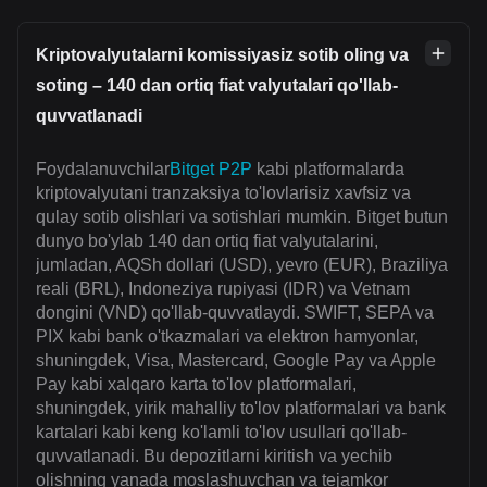
Kriptovalyutalarni komissiyasiz sotib oling va
soting – 140 dan ortiq fiat valyutalari qo'llab-
quvvatlanadi
Foydalanuvchilar
Bitget P2P
kabi platformalarda
kriptovalyutani tranzaksiya to'lovlarisiz xavfsiz va
qulay sotib olishlari va sotishlari mumkin. Bitget butun
dunyo bo'ylab 140 dan ortiq fiat valyutalarini,
jumladan, AQSh dollari (USD), yevro (EUR), Braziliya
reali (BRL), Indoneziya rupiyasi (IDR) va Vetnam
dongini (VND) qo'llab-quvvatlaydi. SWIFT, SEPA va
PIX kabi bank o'tkazmalari va elektron hamyonlar,
shuningdek, Visa, Mastercard, Google Pay va Apple
Pay kabi xalqaro karta to'lov platformalari,
shuningdek, yirik mahalliy to'lov platformalari va bank
kartalari kabi keng ko'lamli to'lov usullari qo'llab-
quvvatlanadi. Bu depozitlarni kiritish va yechib
olishning yanada moslashuvchan va tejamkor