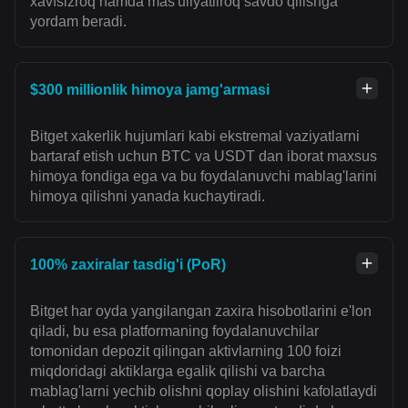
xavfsizroq hamda mas'uliyatliroq savdo qilishga
yordam beradi.
$300 millionlik himoya jamg'armasi
Bitget xakerlik hujumlari kabi ekstremal vaziyatlarni
bartaraf etish uchun BTC va USDT dan iborat maxsus
himoya fondiga ega va bu foydalanuvchi mablag'larini
himoya qilishni yanada kuchaytiradi.
100% zaxiralar tasdig'i (PoR)
Bitget har oyda yangilangan zaxira hisobotlarini e'lon
qiladi, bu esa platformaning foydalanuvchilar
tomonidan depozit qilingan aktivlarning 100 foizi
miqdoridagi aktiklarga egalik qilishi va barcha
mablag'larni yechib olishni qoplay olishini kafolatlaydi