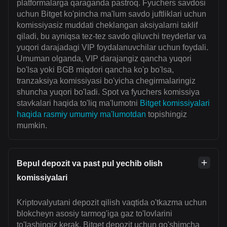
platformalarga qaraganda pastroq. Fyuchers savdosi
uchun Bitget ko'pincha ma'lum savdo juftliklari uchun
komissiyasiz muddati cheklangan aksiyalarni taklif
qiladi, bu ayniqsa tez-tez savdo qiluvchi treyderlar va
yuqori darajadagi VIP foydalanuvchilar uchun foydali.
Umuman olganda, VIP darajangiz qancha yuqori
bo'lsa yoki BGB miqdori qancha ko'p bo'lsa,
tranzaksiya komissiyasi bo'yicha chegirmalaringiz
shuncha yuqori bo'ladi. Spot va fyuchers komissiya
stavkalari haqida to'liq ma'lumotni
Bitget komissiyalari
haqida rasmiy umumiy ma'lumotdan
topishingiz
mumkin.
Bepul depozit va past pul yechib olish
komissiyalari
Kriptovalyutani depozit qilish vaqtida o'tkazma uchun
blokcheyn asosiy tarmog'iga gaz to'lovlarini
to'lashingiz kerak. Bitget depozit uchun qo'shimcha