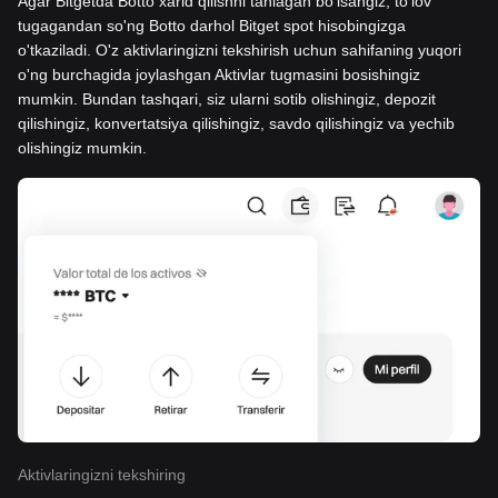
Agar Bitgetda Botto xarid qilishni tanlagan bo'lsangiz, to'lov
tugagandan so'ng Botto darhol Bitget spot hisobingizga
o'tkaziladi. O'z aktivlaringizni tekshirish uchun sahifaning yuqori
o'ng burchagida joylashgan Aktivlar tugmasini bosishingiz
mumkin. Bundan tashqari, siz ularni sotib olishingiz, depozit
qilishingiz, konvertatsiya qilishingiz, savdo qilishingiz va yechib
olishingiz mumkin.
Aktivlaringizni tekshiring