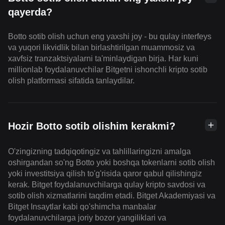
qayerda?
Botto sotib olish uchun eng yaxshi joy - bu qulay interfeys
va yuqori likvidlik bilan birlashtirilgan muammosiz va
xavfsiz tranzaktsiyalarni ta'minlaydigan birja. Har kuni
millionlab foydalanuvchilar Bitgetni ishonchli kripto sotib
olish platformasi sifatida tanlaydilar.
Hozir Botto sotib olishim kerakmi?
O'zingizning tadqiqotingiz va tahlillaringizni amalga
oshirgandan so'ng Botto yoki boshqa tokenlarni sotib olish
yoki investitsiya qilish to'g'risida qaror qabul qilishingiz
kerak. Bitget foydalanuvchilarga qulay kripto savdosi va
sotib olish xizmatlarini taqdim etadi. Bitget Akademiyasi va
Bitget Insaytlar kabi qo'shimcha manbalar
foydalanuvchilarga joriy bozor yangiliklari va