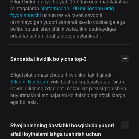
Bitget butun dunyo bo'ylab 150 dan ortiq mamlakat va
mintaqalarda
platformadan 100 milliondan ortiq
foydalanuvchi
uchun tez va ravon savdoni
ta'minlaydigan yuqori samarali savdo vositasiga ega
bo'lib, bu uni ishonchlilik va tezlikni qadrlaydigan
odamlar uchun ideal tanlovga aylantiradi.
Sanoatda likvidlik bo'yicha top-3
Bitget platformasi chuqur likvidlikni taklif qiladi.
Bitcoin
,
Ethereum
yoki boshqa kriptovalyutalar bilan
savdo qilishingizdan qat'i nazar, siz past sirpanish va
buyurtmalarni tez bajarish ko'rinishidagi afzalliklarga
ega bo'lasiz.
Rivojlanishning dastlabki bosqichida yuqori
sifatli loyihalarni ishga tushirish uchun