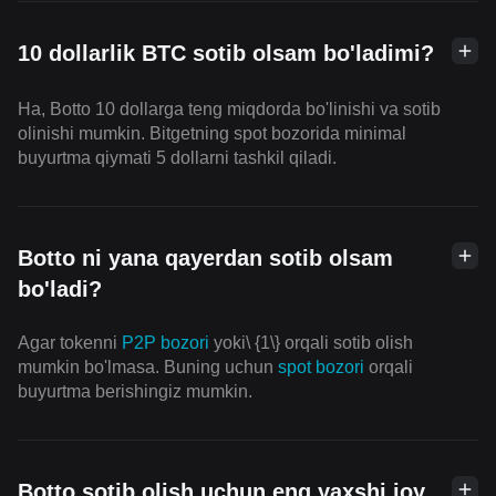
10 dollarlik BTC sotib olsam bo'ladimi?
Ha, Botto 10 dollarga teng miqdorda bo'linishi va sotib
olinishi mumkin. Bitgetning spot bozorida minimal
buyurtma qiymati 5 dollarni tashkil qiladi.
Botto ni yana qayerdan sotib olsam
bo'ladi?
Agar tokenni
P2P bozori
yoki\ {1\} orqali sotib olish
mumkin bo'lmasa. Buning uchun
spot bozori
orqali
buyurtma berishingiz mumkin.
Botto sotib olish uchun eng yaxshi joy