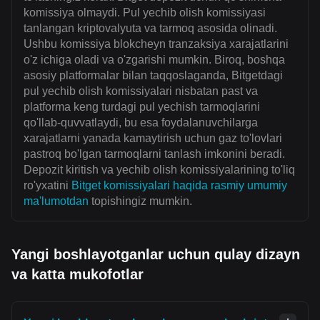
komissiya olmaydi. Pul yechib olish komissiyasi
tanlangan kriptovalyuta va tarmoq asosida olinadi.
Ushbu komissiya blokcheyn tranzaksiya xarajatlarini
o'z ichiga oladi va o'zgarishi mumkin. Biroq, boshqa
asosiy platformalar bilan taqqoslaganda, Bitgetdagi
pul yechib olish komissiyalari nisbatan past va
platforma keng turdagi pul yechish tarmoqlarini
qo'llab-quvvatlaydi, bu esa foydalanuvchilarga
xarajatlarni yanada kamaytirish uchun gaz to'lovlari
pastroq bo'lgan tarmoqlarni tanlash imkonini beradi.
Depozit kiritish va yechib olish komissiyalarining to'liq
ro'yxatini
Bitget komissiyalari haqida rasmiy umumiy
ma'lumotdan
topishingiz mumkin.
Yangi boshlayotganlar uchun qulay dizayn
va katta mukofotlar