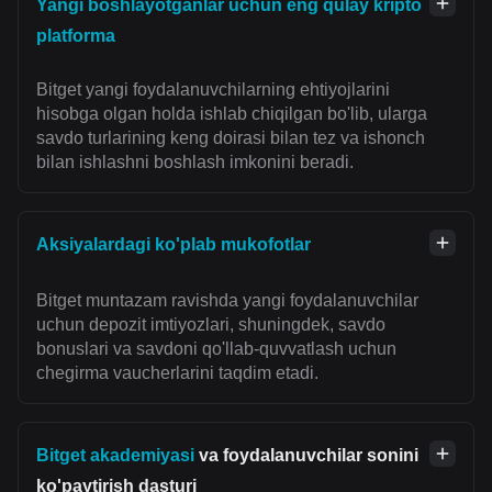
Yangi boshlayotganlar uchun eng qulay kripto
platforma
Bitget yangi foydalanuvchilarning ehtiyojlarini
hisobga olgan holda ishlab chiqilgan bo'lib, ularga
savdo turlarining keng doirasi bilan tez va ishonch
bilan ishlashni boshlash imkonini beradi.
Aksiyalardagi ko'plab mukofotlar
Bitget muntazam ravishda yangi foydalanuvchilar
uchun depozit imtiyozlari, shuningdek, savdo
bonuslari va savdoni qo'llab-quvvatlash uchun
chegirma vaucherlarini taqdim etadi.
Bitget akademiyasi
va foydalanuvchilar sonini
ko'paytirish dasturi