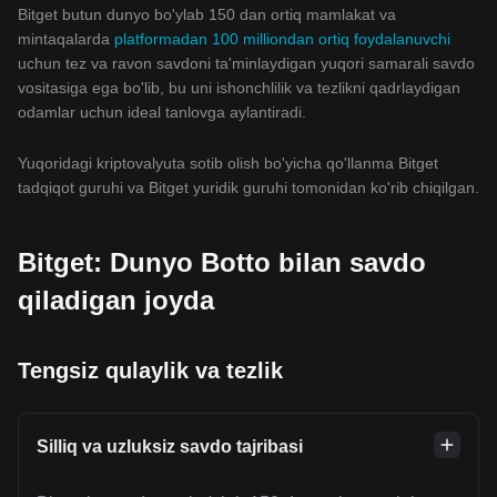
Bitget butun dunyo bo'ylab 150 dan ortiq mamlakat va
mintaqalarda
platformadan 100 milliondan ortiq foydalanuvchi
uchun tez va ravon savdoni ta'minlaydigan yuqori samarali savdo
vositasiga ega bo'lib, bu uni ishonchlilik va tezlikni qadrlaydigan
odamlar uchun ideal tanlovga aylantiradi.
Yuqoridagi kriptovalyuta sotib olish bo'yicha qo'llanma Bitget
tadqiqot guruhi va Bitget yuridik guruhi tomonidan ko'rib chiqilgan.
Bitget: Dunyo Botto bilan savdo
qiladigan joyda
Tengsiz qulaylik va tezlik
Silliq va uzluksiz savdo tajribasi