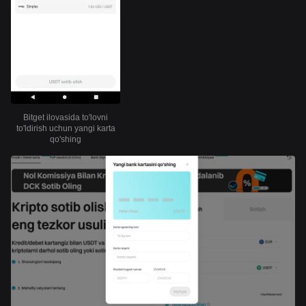
Bitget ilovasida to'lovni
to'ldirish uchun yangi karta
qo'shing