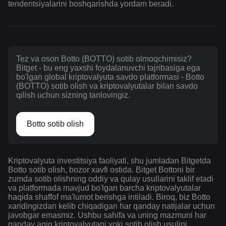
tendentsiyalarini boshqarishda yordam beradi.
Tez va oson Botto (BOTTO) sotib olmoqchimisiz?
Bitget - bu eng yaxshi foydalanuvchi tajribasiga ega
bo'lgan global kriptovalyuta savdo platformasi - Botto
(BOTTO) sotib olish va kriptovalyutalar bilan savdo
qilish uchun sizning tanlovingiz.
Botto sotib olish
Kriptovalyuta investitsiya faoliyati, shu jumladan Bitgetda
Botto sotib olish, bozor xavfi ostida. Bitget Bottoni bir
zumda sotib olishning oddiy va qulay usullarini taklif etadi
va platformada mavjud bo'lgan barcha kriptovalyutalar
haqida shaffof ma'lumot berishga intiladi. Biroq, biz Botto
xaridingizdan kelib chiqadigan har qanday natijalar uchun
javobgar emasmiz. Ushbu sahifa va uning mazmuni har
qanday aniq kriptovalyutani yoki sotib olish usulini