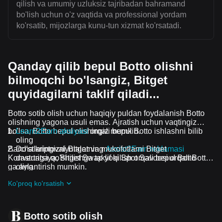
qilish va umumiy uzluksiz tajribadan bahramand
bo'lish uchun o'z vaqtida va professional yordam
ko'rsatib, mijozlarga kunu-tun xizmat ko'rsatadi.
Qanday qilib bepul Botto olishni
bilmoqchi bo'lsangiz, Bitget
quyidagilarni taklif qiladi...
Botto sotib olish uchun haqiqiy puldan foydalanish Botto
olishning yagona usuli emas. Ajratish uchun vaqtingiz
bo'lsa, Botto bepul olishingiz mumkin.
Learn2Earn aksiyasi
orqali bepul Botto ishlashni bilib
oling
Barcha kriptovalyutalar va mukofotlarni Bitget
Do'stlaringizni Bitgetning
Assist2Earn reklamasi
Konvertatsiya, Bitget Swap yoki Spot Savdosi orqali Botto
dasturiga qo'shilishga taklif qilish orqali bepul Botto
ga aylantirish mumkin.
oling
Davom etayotgan qiyinchiliklar va reklama aksiyalari
Ko'proq ko'rsatish
guruhiga qo'shilish orqali Botto ta airdrop bepul oling
Botto sotib olish