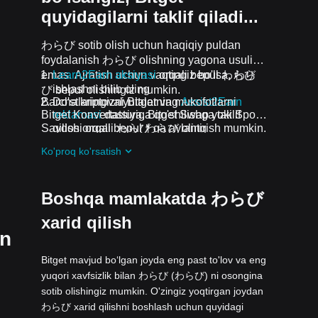
quyidagilarni taklif qiladi...
わらび sotib olish uchun haqiqiy puldan
foydalanish わらび olishning yagona usuli
emas. Ajratish uchun vaqtingiz bo'lsa, わら
Learn2Earn aksiyasi
orqali bepul わらび
ishlashni bilib oling
び bepul olishingiz mumkin.
Barcha kriptovalyutalar va mukofotlarni
Do'stlaringizni Bitgetning
Assist2Earn
Bitget Konvertatsiya, Bitget Swap yoki Spot
reklamasi
dasturiga qo'shilishga taklif
Savdosi orqali わらび ga aylantirish mumkin.
qilish orqali bepul わらび oling
Davom etayotgan qiyinchiliklar va reklama
Ko'proq ko'rsatish
aksiyalari
guruhiga qo'shilish orqali わらび
ta airdrop bepul oling
Boshqa mamlakatda わらび
xarid qilish
un
Bitget mavjud boʻlgan joyda eng past to'lov va eng
yuqori xavfsizlik bilan わらび (わらび) ni osongina
sotib olishingiz mumkin. O'zingiz yoqtirgan joydan
わらび xarid qilishni boshlash uchun quyidagi