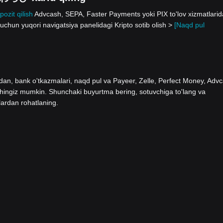
pozit qilish
Advcash, SEPA, Faster Payments yoki PIX to'lov xizmatlari
hun yuqori navigatsiya panelidagi Kripto sotib olish >
[Naqd pul
ladan, bank o'tkazmalari, naqd pul va Payeer, Zelle, Perfect Money, Adv
shingiz mumkin. Shunchaki buyurtma bering, sotuvchiga to'lang va
lardan rohatlaning.