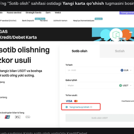
'ng “Sotib olish” sahifasi ostidagi
Yangi karta qo'shish
tugmasini bosi
 veb-saytining Kripto sotib olish yorlig'ida Kredit/Debet