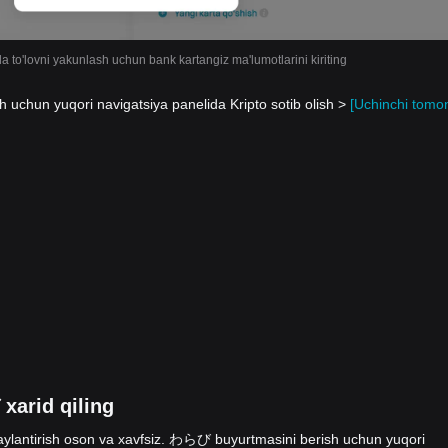
da to'lovni yakunlash uchun bank kartangiz ma'lumotlarini kiriting
uchun yuqori navigatsiya panelida Kripto sotib olish >
[Uchinchi tomo
xarid qiling
ylantirish oson va xavfsiz. わらび buyurtmasini berish uchun yuqori