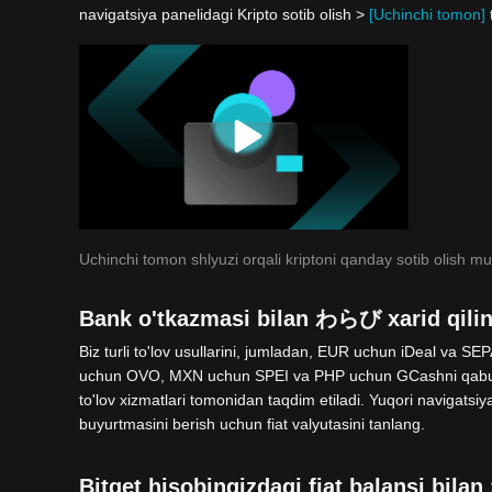
navigatsiya panelidagi Kripto sotib olish >
[Uchinchi tomon]
Uchinchi tomon shlyuzi orqali kriptoni qanday sotib olish m
Bank o'tkazmasi bilan わらび xarid qili
Biz turli to'lov usullarini, jumladan, EUR uchun iDeal va
uchun OVO, MXN uchun SPEI va PHP uchun GCashni qabul q
to'lov xizmatlari tomonidan taqdim etiladi. Yuqori navigatsiy
buyurtmasini berish uchun fiat valyutasini tanlang.
Bitget hisobingizdagi fiat balansi bila