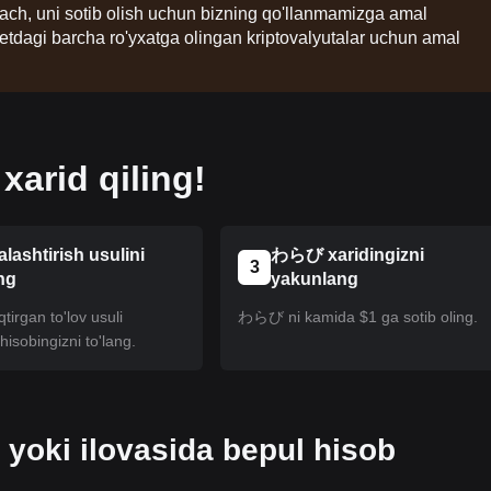
lgach, uni sotib olish uchun bizning qo'llanmamizga amal
etdagi barcha ro'yxatga olingan kriptovalyutalar uchun amal
arid qiling!
alashtirish usulini
わらび xaridingizni
3
ng
yakunlang
tirgan to'lov usuli
わらび ni kamida $1 ga sotib oling.
isobingizni to'lang.
 yoki ilovasida bepul hisob