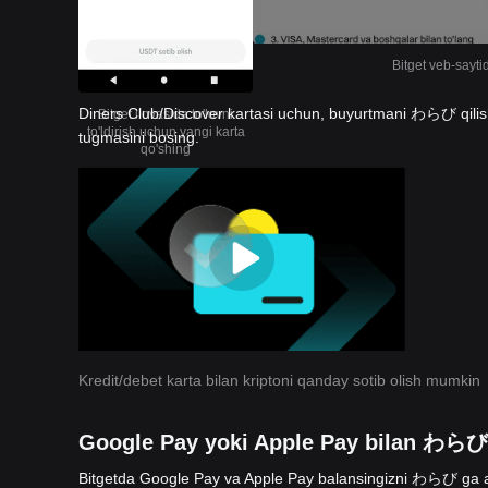
Bitget veb-sayti
Diners Club/Discover kartasi uchun, buyurtmani わらび qilish 
Bitget ilovasida to'lovni
to'ldirish uchun yangi karta
tugmasini bosing.
qo'shing
Kredit/debet karta bilan kriptoni qanday sotib olish mumkin
Google Pay yoki Apple Pay bilan わらび 
Bitgetda Google Pay va Apple Pay balansingizni わらび ga a