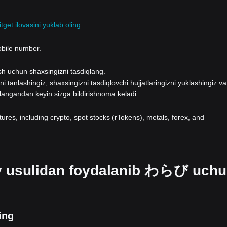
itget ilovasini yuklab oling
.
obile number.
lash uchun shaxsingizni tasdiqlang.
i tanlashingiz, shaxsingizni tasdiqlovchi hujjatlaringizni yuklashingiz va
qlangandan keyin sizga bildirishnoma keladi.
atures, including crypto, spot stocks (rTokens), metals, forex, and
lov usulidan foydalanib わらび uch
ing