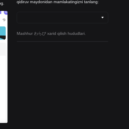
qidiruv maydonidan mamlakatingizni tanlang:
ng.
Mashhur わらび xarid qilish hududlari.