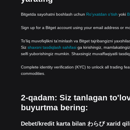
Bitgetda sayohatni boshlash uchun
Ro'yxatdan o'tish
yoki
B
Sign up for a Bitget account using your email address or m
To'liq muvofiqlikni ta'minlash va Bitget tajribangizni yaxshi
Siz
shaxsni tasdiqlash sahifasi
ga kirishingiz, mamlakatingizn
selfi yuborishingiz mumkin. Shaxsingiz muvaffaqiyatli tasdi
Complete identity verification (KYC) to unlock all trading fe
commodities.
2-qadam: Siz tanlagan to'
buyurtma bering:
Debet/kredit karta bilan わらび xarid qil