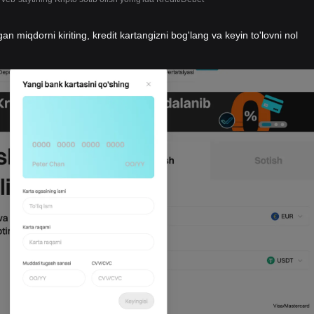
gan miqdorni kiriting, kredit kartangizni bog'lang va keyin to'lovni nol