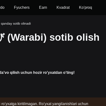
vdo
Fyuchers
Earn
Kvadrat
Ko'proq
anday sotib olinadi
(Warabi) sotib olish
a'vo qilish uchun hozir ro'yxatdan o'ting!
i ro'yxatga kiritilmagan. Ro'yxat yangilanishlari uchun