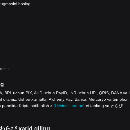
tugmasini bosing.
umkin
ng
 SEPA, BRL uchun PIX, AUD uchun PayID, INR uchun UPI, QRIS, DANA va 
ilamiz. Ushbu xizmatlar Alchemy Pay, Banxa, Mercuryo va Simplex
a panelida Kripto sotib olish >
[Uchinchi tomon]
-ni tanlang va わらび
n わらび xarid qiling