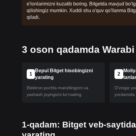
e'lonlarimizni kuzatib boring. Bitgetda mavjud bo'
qilishingiz mumkin. Xuddi shu o'quv qo'llanma Bitg
qiladi.
3 oson qadamda Warabi x
Bepul Bitget hisobingizni
Moliy
1
2
yarating
tanla
Elektron pochta manzilingizni va
O'zingiz yoq
yashash joyingizni ko'rsating.
yordamida h
1-qadam: Bitget veb-saytida
yarating