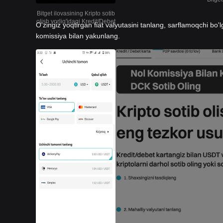
Bitget ilovasining Kripto sotib
olish yorlig'idagi Kredit/Debet
O'zingiz yoqtirgan fiat valyutasini tanlang, sarflamoqchi bo'l
komissiya bilan yakunlang.