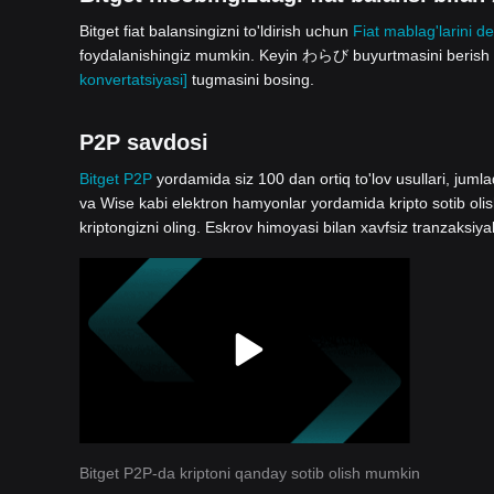
Bitget fiat balansingizni to'ldirish uchun
Fiat mablag'larini de
foydalanishingiz mumkin. Keyin わらび buyurtmasini berish uc
konvertatsiyasi]
tugmasini bosing.
P2P savdosi
Bitget P2P
yordamida siz 100 dan ortiq to'lov usullari, jum
va Wise kabi elektron hamyonlar yordamida kripto sotib oli
kriptongizni oling. Eskrov himoyasi bilan xavfsiz tranzaksiya
Bitget P2P-da kriptoni qanday sotib olish mumkin