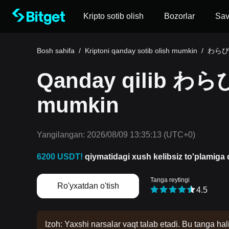
Kripto sotib olish
Bozorlar
Sa
Bosh sahifa
/
Kriptoni qanday sotib olish mumkin
/
わらび q
Qanday qilib わらび 
mumkin
Yangilangan:
2026/08/09 13:35:13
(UTC+0)
6200 USDT!
qiymatidagi xush kelibsiz to'plamiga d
Tanga reytingi
Ro'yxatdan o'tish
4.5
Izoh: Yaxshi narsalar vaqt talab etadi. Bu tanga hal