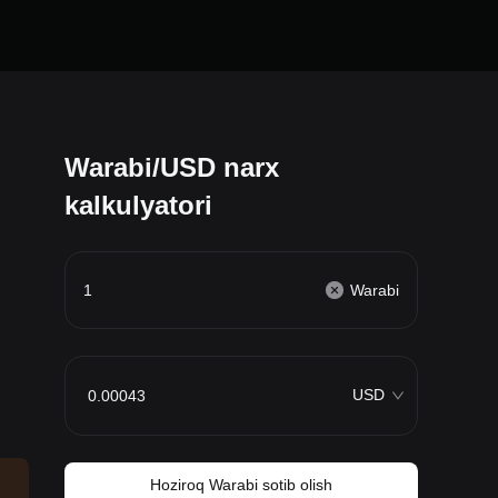
Warabi/USD narx
kalkulyatori
Warabi
USD
Hoziroq Warabi sotib olish