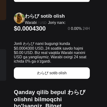
わらび sotib olish
Warabi
Joriy narx:
/
USD
$0.0004300
0
0.00%
24H
Jonli わらび narxi bugungi kunda
$0.0004300 USD, 24 soatlik savdo hajmi
$0.00 USD. Biz real vaqtda Warabi narxini
USD ga yangilaymiz. Warabi oxirgi 24 soat
ichida 0% ga o'zgardi.
わらび sotib olish
Qanday qilib bepul わらび
olishni bilmoqchi
bo'lsangiz, Bitget