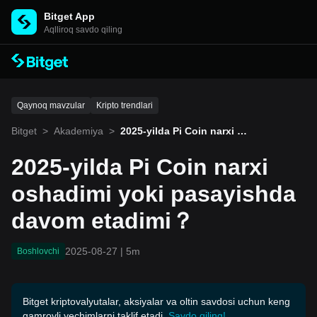
Bitget App
Aqlliroq savdo qiling
Qaynoq mavzular
Kripto trendlari
Bitget
>
Akademiya
>
2025-yilda Pi Coin narxi o
shadimi yoki pasayishda
davom etadimi？
2025-yilda Pi Coin narxi
oshadimi yoki pasayishda
davom etadimi？
2025-08-27
|
5m
Boshlovchi
Bitget kriptovalyutalar, aksiyalar va oltin savdosi uchun keng
qamrovli yechimlarni taklif etadi.
Savdo qiling!