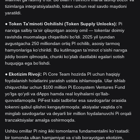
tizimlarga integratsiyalashib, token uchun real savdo maydoni
yaratildi.
●
Token Ta’minoti Ochilishi (Token Supply Unlocks):
Pi
narxiga salbiy ta’sir qilayotgan asosiy omil — tokenlar doimiy
ravishda muomalaga chiqarilishi bo‘ldi. 2025 yil iyundan
avgustgacha 250 milliondan ortiq PI ochilib, asosiy tarmoq
hamyonlariga ko‘chirildi. Bu kutilmagan ta’minot o‘sishi narxga
jiddiy bosim qilmoqda, chunki ko‘plab dastlabki egalari sotish
huquqiga ega bo‘lishdi.
●
Ekotizim Rivoji:
Pi Core Team hozirda PI uchun haqiqiy
foydalanish holatlarini yaratish ustida ishlamoqda. Ular ishlab
chiquvchilar uchun $100 million Pi Ecosystem Ventures Fund
yo‘lga qo‘ydi va dApps hamda real loyihalarni qo‘llab-
quvvatlamoqda. PiFest kabi tadbirlar esa savdogarlar orasida
tokenni qabul qilishni kengaytirmoqda: aksiyalar vaqtida o‘n
minglab savdogarlar va deyarli bir million foydalanuvchi Pi orqali
tranzaktsiyalar amalga oshirmoqda.
Ushbu omillar Pi ning ikki tomonlama fundamentalini ko‘rsatadi:
bir tomonda ulkan hamjamiyat va o‘sib borayotgan ekotizim,