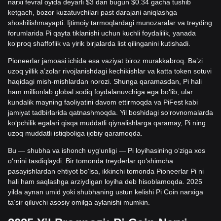
narxi fevral oyida deyarli $3 dan bugun $0.34 gacha tushib
ketgach, bozor kuzatuvchilari past darajani aniqlashga
shoshilishmayapti. Ijtimoiy tarmoqlardagi munozaralar va treyding
forumlarida Pi qayta tiklanishi uchun kuchli foydalilik, yanada
ko‘proq shaffoflik va yirik birjalarda list qilinganini kutishadi.
Pioneerlar jamoasi ichida esa vaziyat biroz murakkabroq. Ba’zi
uzoq yillik a’zolar rivojlanishdagi kechikishlar va katta token sotuvi
haqidagi mish-mishlardan norozi. Shunga qaramasdan, Pi hali
ham millionlab global sodiq foydalanuvchiga ega bo‘lib, ular
kundalik mayning faoliyatini davom ettirmoqda va PiFest kabi
jamiyat tadbirlarida qatnashmoqda. Yil boshidagi so‘rovnomalarda
ko‘pchilik egalari qisqa muddatli qiynalishlarga qaramay, Pi ning
uzoq muddatli istiqboliga ijobiy qaramoqda.
Bu — shubha va ishonch uyg‘unligi — Pi loyihasining o‘ziga xos
o‘rnini tasdiqlaydi. Bir tomonda treyderlar qo‘shimcha
pasayishlardan ehtiyot bo‘lsa, ikkinchi tomonda Pioneerlar Pi ni
hali ham saqlashga arziydigan loyiha deb hisoblamoqda. 2025
yilda aynan umid yoki shubhaning ustun kelishi Pi Coin narxiga
ta’sir qiluvchi asosiy omilga aylanishi mumkin.