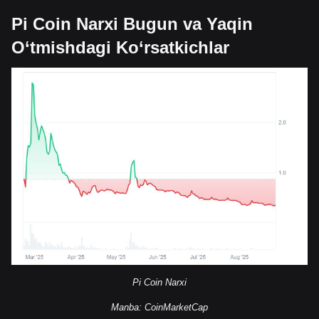
Pi Coin Narxi Bugun va Yaqin
O‘tmishdagi Ko‘rsatkichlar
Pi Coin Narxi
Manba: CoinMarketCap