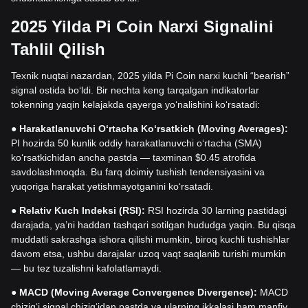
2025 Yilda Pi Coin Narxi Signalini
Tahlil Qilish
Texnik nuqtai nazardan, 2025 yilda Pi Coin narxi kuchli “bearish”
signal ostida bo‘ldi. Bir nechta keng tarqalgan indikatorlar
tokenning yaqin kelajakda qayerga yo‘nalishini ko‘rsatadi:
●
Harakatlanuvchi O‘rtacha Ko‘rsatkich (Moving Averages):
PI hozirda 50 kunlik oddiy harakatlanuvchi o‘rtacha (SMA)
ko‘rsatkichidan ancha pastda — taxminan $0.45 atrofida
savdolashmoqda. Bu farq doimiy tushish tendensiyasini va
yuqoriga harakat yetishmayotganini ko‘rsatadi.
●
Relativ Kuch Indeksi (RSI):
RSI hozirda 30 larning pastidagi
darajada, ya’ni haddan tashqari sotilgan hududga yaqin. Bu qisqa
muddatli sakrashga ishora qilishi mumkin, biroq kuchli tushishlar
davom etsa, ushbu darajalar uzoq vaqt saqlanib turishi mumkin
— bu tez tuzalishni kafolatlamaydi.
●
MACD (Moving Average Convergence Divergence):
MACD
chizig‘i signal chizig‘idan pastda va ularning ikkalasi ham manfiy