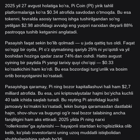
2025 yil 27 avgust holatiga ko‘ra, Pi Coin (PI) yirik tahlil
platformalariga ko‘ra $0.34 atrofida savdodan o‘tmoqda. Bu esa
tokenni, fevralda asosiy tarmoq ishga tushirilgandan so‘ng
yetilgan $2.98 atrofidagi avvalgi eng yuqori narxidan deyarli 88%
pastroqqa tushib ketganini anglatadi.
Pasayish faqat sekin bo‘lib qolmadi — u juda qattiq tus oldi. Faqat
so‘nggi bir oyda, PI o‘z qiymatining qariyb 25% ni yo‘qotdi va yil
boshidan hozirga qadar zarar 74% dan oshdi. Hatto avgust
oyining bir paytida Pi yangi tarixiy quyi cho‘qqi — $0.33
ko‘rsatkichini ham ko‘rdi. Bu esa bozordagi turg‘unlik va bosim
ortib borayotganini ko‘rsatadi.
Pasayishga qaramay, Pi ning bozor kapitallashuvi hali ham $2,7
milliard atrofida. Bu esa, uni kriptovalyutalar hajmi bo‘yicha kuchli
40 talik ichida saqlab turadi. Bu reyting Pi atrofidagi kuchli
jamoaviy ko‘makni ko‘rsatadi, lekin bunga qaramasdan dastlabki
hajm, shov-shuv va bugungi og‘ir real bozor talabining ancha
farqliligini ham aks ettiradi. 2025 yilda Pi ning narxi
“rollerkoster”ga aylanishi — hayajonli startdan ko‘ngilsizlikka olib
kelib, ko‘plab investorlarni uning uzoq muddatli istiqbolidan
shubhalanishiga sabab bo‘ldi.