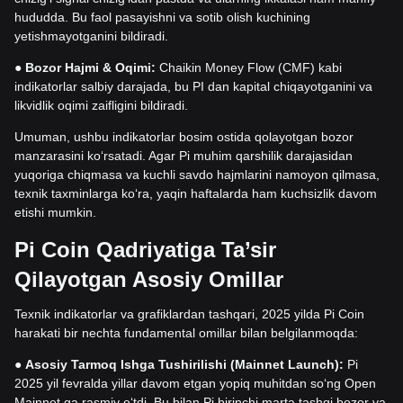
hududda. Bu faol pasayishni va sotib olish kuchining
yetishmayotganini bildiradi.
●
Bozor Hajmi & Oqimi:
Chaikin Money Flow (CMF) kabi
indikatorlar salbiy darajada, bu PI dan kapital chiqayotganini va
likvidlik oqimi zaifligini bildiradi.
Umuman, ushbu indikatorlar bosim ostida qolayotgan bozor
manzarasini ko‘rsatadi. Agar Pi muhim qarshilik darajasidan
yuqoriga chiqmasa va kuchli savdo hajmlarini namoyon qilmasa,
texnik taxminlarga ko‘ra, yaqin haftalarda ham kuchsizlik davom
etishi mumkin.
Pi Coin Qadriyatiga Ta’sir
Qilayotgan Asosiy Omillar
Texnik indikatorlar va grafiklardan tashqari, 2025 yilda Pi Coin
harakati bir nechta fundamental omillar bilan belgilanmoqda:
●
Asosiy Tarmoq Ishga Tushirilishi (Mainnet Launch):
Pi
2025 yil fevralda yillar davom etgan yopiq muhitdan so‘ng Open
Mainnet ga rasmiy o‘tdi. Bu bilan Pi birinchi marta tashqi bozor va