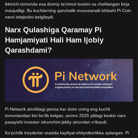
ikkinchi tomonda esa doimiy ta’minot bosimi va cheklangan birja
mavjudligi. Bu kuchlarning qanchalik muvozanatli ishlashi Pi Coin
narxi istiqbolini belgilaydi.
Narx Qulashiga Qaramay Pi
Hamjamiyati Hali Ham Ijobiy
Qarashdami?
Pi Network atrofidagi jamoa har doim uning eng kuchli
tomonlaridan biri bo‘lib kelgan, ammo 2025 yildagi keskin narx
pasayishi investor ishonchini jiddiy sinovdan o‘tkazdi.
Ko‘pchilik treyderlar orasida kayfiyat ehtiyotkorlikka aylangan. Pi