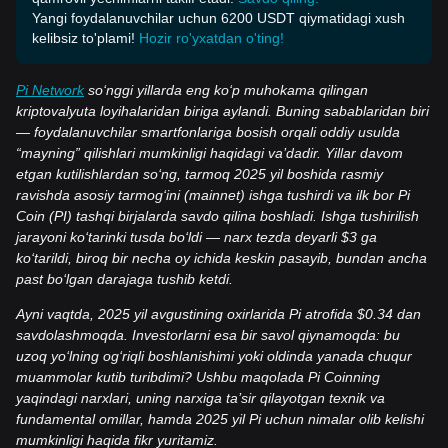
Yangi foydalanuvchilar uchun 6200 USDT qiymatidagi xush
kelibsiz to'plami!
Hozir ro'yxatdan o'ting!
Pi Network
so‘nggi yillarda eng ko‘p muhokama qilingan
kriptovalyuta loyihalaridan biriga aylandi. Buning sabablaridan biri
— foydalanuvchilar smartfonlariga bosish orqali oddiy usulda
“mayning” qilishlari mumkinligi haqidagi va’dadir. Yillar davom
etgan kutilishlardan so‘ng, tarmoq 2025 yil boshida rasmiy
ravishda asosiy tarmog‘ini (mainnet) ishga tushirdi va ilk bor Pi
Coin (PI) tashqi birjalarda savdo qilina boshladi. Ishga tushirilish
jarayoni ko‘tarinki tusda bo‘ldi — narx tezda deyarli $3 ga
ko‘tarildi, biroq bir necha oy ichida keskin pasayib, bundan ancha
past bo‘lgan darajaga tushib ketdi.
Ayni vaqtda, 2025 yil avgustining oxirlarida Pi atrofida $0.34 dan
savdolashmoqda. Investorlarni esa bir savol qiynamoqda: bu
uzoq yo‘lning og‘riqli boshlanishimi yoki oldinda yanada chuqur
muammolar kutib turibdimi? Ushbu maqolada Pi Coinning
yaqindagi narxlari, uning narxiga ta’sir qilayotgan texnik va
fundamental omillar, hamda 2025 yil Pi uchun nimalar olib kelishi
mumkinligi haqida fikr yuritamiz.