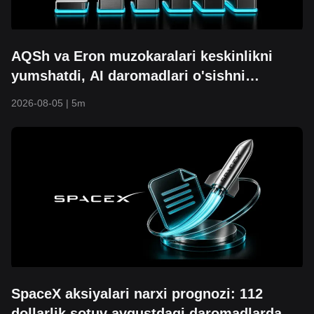
AQSh va Eron muzokaralari keskinlikni
yumshatdi, AI daromadlari o'sishni
boshladi: S&P 500 7700 dan oshdi va yangi
2026-08-05
|
5m
rekord o'rnatdi
SpaceX aksiyalari narxi prognozi: 112
dollarlik sotuv avgustdagi daromadlardan