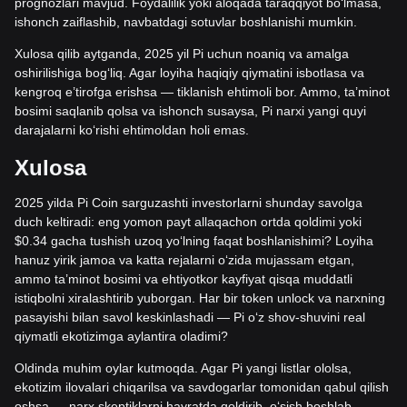
prognozlari mavjud. Foydalilik yoki aloqada taraqqiyot bo‘lmasa,
ishonch zaiflashib, navbatdagi sotuvlar boshlanishi mumkin.
Xulosa qilib aytganda, 2025 yil Pi uchun noaniq va amalga
oshirilishiga bog‘liq. Agar loyiha haqiqiy qiymatini isbotlasa va
kengroq e’tirofga erishsa — tiklanish ehtimoli bor. Ammo, ta’minot
bosimi saqlanib qolsa va ishonch susaysa, Pi narxi yangi quyi
darajalarni ko‘rishi ehtimoldan holi emas.
Xulosa
2025 yilda Pi Coin sarguzashti investorlarni shunday savolga
duch keltiradi: eng yomon payt allaqachon ortda qoldimi yoki
$0.34 gacha tushish uzoq yo‘lning faqat boshlanishimi? Loyiha
hanuz yirik jamoa va katta rejalarni o‘zida mujassam etgan,
ammo ta’minot bosimi va ehtiyotkor kayfiyat qisqa muddatli
istiqbolni xiralashtirib yuborgan. Har bir token unlock va narxning
pasayishi bilan savol keskinlashadi — Pi o‘z shov-shuvini real
qiymatli ekotizimga aylantira oladimi?
Oldinda muhim oylar kutmoqda. Agar Pi yangi listlar ololsa,
ekotizim ilovalari chiqarilsa va savdogarlar tomonidan qabul qilish
oshsa — narx skeptiklarni hayratda qoldirib, o‘sish boshlab