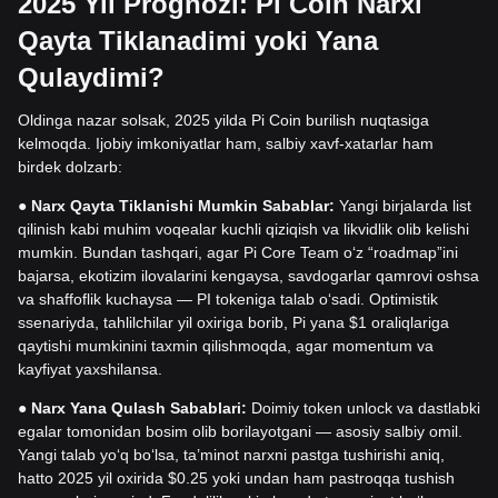
2025 Yil Prognozi: Pi Coin Narxi
Qayta Tiklanadimi yoki Yana
Qulaydimi?
Oldinga nazar solsak, 2025 yilda Pi Coin burilish nuqtasiga
kelmoqda. Ijobiy imkoniyatlar ham, salbiy xavf-xatarlar ham
birdek dolzarb:
●
Narx Qayta Tiklanishi Mumkin Sabablar:
Yangi birjalarda list
qilinish kabi muhim voqealar kuchli qiziqish va likvidlik olib kelishi
mumkin. Bundan tashqari, agar Pi Core Team o‘z “roadmap”ini
bajarsa, ekotizim ilovalarini kengaysa, savdogarlar qamrovi oshsa
va shaffoflik kuchaysa — PI tokeniga talab o‘sadi. Optimistik
ssenariyda, tahlilchilar yil oxiriga borib, Pi yana $1 oraliqlariga
qaytishi mumkinini taxmin qilishmoqda, agar momentum va
kayfiyat yaxshilansa.
●
Narx Yana Qulash Sabablari:
Doimiy token unlock va dastlabki
egalar tomonidan bosim olib borilayotgani — asosiy salbiy omil.
Yangi talab yo‘q bo‘lsa, ta’minot narxni pastga tushirishi aniq,
hatto 2025 yil oxirida $0.25 yoki undan ham pastroqqa tushish