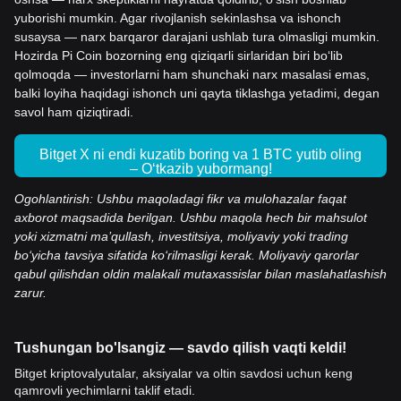
yuborishi mumkin. Agar rivojlanish sekinlashsa va ishonch
susaysa — narx barqaror darajani ushlab tura olmasligi mumkin.
Hozirda Pi Coin bozorning eng qiziqarli sirlaridan biri bo‘lib
qolmoqda — investorlarni ham shunchaki narx masalasi emas,
balki loyiha haqidagi ishonch uni qayta tiklashga yetadimi, degan
savol ham qiziqtiradi.
Bitget X ni endi kuzatib boring va 1 BTC yutib oling
– O‘tkazib yubormang!
Ogohlantirish: Ushbu maqoladagi fikr va mulohazalar faqat
axborot maqsadida berilgan. Ushbu maqola hech bir mahsulot
yoki xizmatni ma’qullash, investitsiya, moliyaviy yoki trading
bo‘yicha tavsiya sifatida ko‘rilmasligi kerak. Moliyaviy qarorlar
qabul qilishdan oldin malakali mutaxassislar bilan maslahatlashish
zarur.
Tushungan bo'lsangiz — savdo qilish vaqti keldi!
Bitget kriptovalyutalar, aksiyalar va oltin savdosi uchun keng
qamrovli yechimlarni taklif etadi.