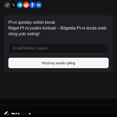
PI-ni qanday sotish kerak
Bitget PI ro'yxatini kiritiadi – Bitgetda PI-ni tezda sotib
oling yoki soting!
Hoziroq savdo qiling
© 2026 Bitget