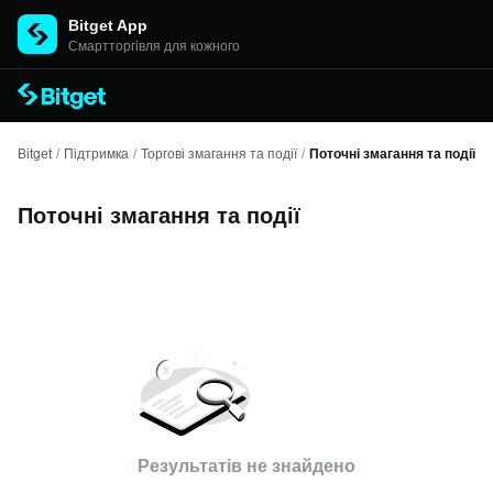
Bitget App
Cмартторгівля для кожного
Bitget
/
Підтримка
/
Торгові змагання та події
/
Поточні змагання та події
Поточні змагання та події
Результатів не знайдено