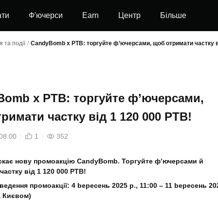
ати
Ф'ючерси
Earn
Центр
Більше
 та події
/
CandyBomb x PTB: торгуйте ф’ючерсами, щоб отримати частку ві
Bomb x PTB: торгуйте ф’ючерсами,
римати частку від 1 120 000 PTB!
08:00
1
352
ускає нову промоакцію CandyBomb. Торгуйте ф’ючерсами й
частку від 1 120 000 PTB!
ведення промоакції: 4
bересень 2025 р., 11:00 – 11 bересень 20
за Києвом)