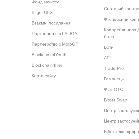
Фонд захисту
Спотовий копітр
Bitget UEX
Фʼючерсний копі
Взаємні посилання
Копітрейдинг за
Партнерство з LALIGA
ботів
Партнерство з MotoGP
Боти
Blockchain4Youth
API
Blockchain4Her
TraderPro
Карта сайту
Гаманець
Фіат OTC
Bitget Swap
Центр застосункі
Центр застосункі
Бібліотека аірдро