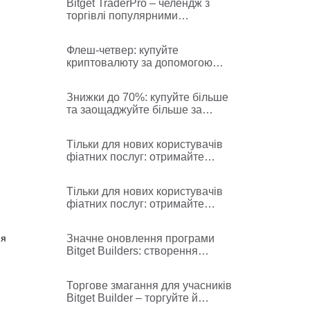
Bitget TraderPro – челендж з
торгівлі популярними
монетами, сезон 2 – процес і
правила
Флеш-четвер: купуйте
криптовалюту за допомогою
кредитної/дебетової картки без
комісій
Знижки до 70%: купуйте більше
та заощаджуйте більше за
допомогою кредитної або
дебетової картки!
Тільки для нових користувачів
фіатних послуг: отримайте
100% кешбек від комісій за
транзакції в BGB!
Тільки для нових користувачів
фіатних послуг: отримайте
100% кешбек від комісій за
транзакції в USDT!
ня
Значне оновлення програми
Bitget Builders: створення
нового покоління лідерів думок
у криптосфері
Торгове змагання для учасників
Bitget Builder – торгуйте й