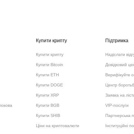
Купити крипту
Підтримка
Купити крипту
Надіслати відг
Купити Bitcoin
Довідковий це
Купити ETH
Верифікуйте о
Купити DOGE
Центр бороть
Купити XRP
Заявка на ліст
локова
Купити BGB
VIP-послуги
Купити SHIB
Партнерська 
Ціни на криптовалюти
Інституційні п