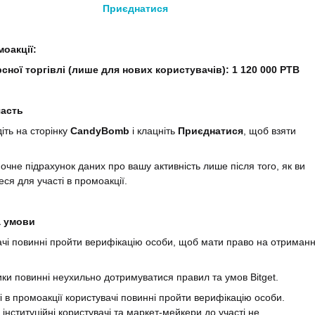
Приєднатися
моакції:
сної торгівлі (лише для нових користувачів): 1 120 000 PTB
часть
іть на сторінку
CandyBomb
і клацніть
Приєднатися
, щоб взяти
почне підрахунок даних про вашу активність лише після того, як ви
еся для участі в промоакції.
а умови
ачі повинні пройти верифікацію особи, щоб мати право на отриман
ники повинні неухильно дотримуватися правил та умов Bitget.
ті в промоакції користувачі повинні пройти верифікацію особи.
 інституційні користувачі та маркет-мейкери до участі не