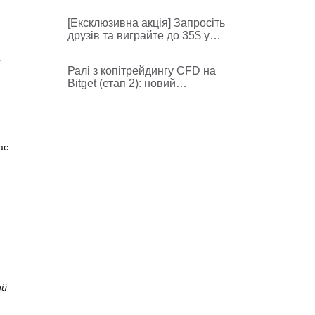
щотижня вигравайте 1000
USDT (Тиждень 1)
[Ексклюзивна акція] Запросіть
друзів та виграйте до 35$ у
XRP!
х
Ралі з копітрейдингу CFD на
Bitget (етап 2): новий
збільшений пул і захист від
збитків для першої угоди
ас
ий