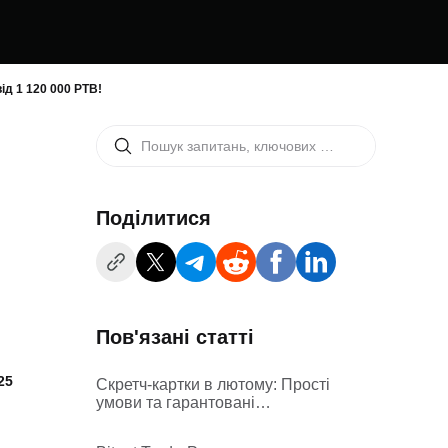
д 1 120 000 PTB!
Поділитися
Пов'язані статті
25
Скретч-картки в лютому: Прості
умови та гарантовані
винагороди в XAUT за кожну
картку