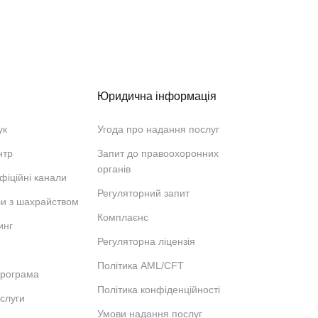
Юридична інформація
ук
Угода про надання послуг
нтр
Запит до правоохоронних
органів
фіційні канали
Регуляторний запит
би з шахрайством
Комплаєнс
инг
Регуляторна ліцензія
Політика AML/CFT
програма
Політика конфіденційності
ослуги
Умови надання послуг