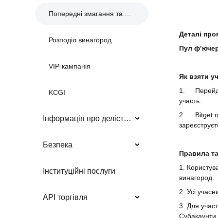
Попередні змагання та події
Деталі про
Розподіл винагород
Пул фʼючер
VIP-кампанія
Як взяти у
1.
Перейд
KCGI
участь.
2.
Bitget 
Інформація про делістинг
зареєструєт
Безпека
Правила т
1. Користув
Інституційні послуги
винагород.
2. Усі учас
API торгівля
3. Для учас
Субакаунти,