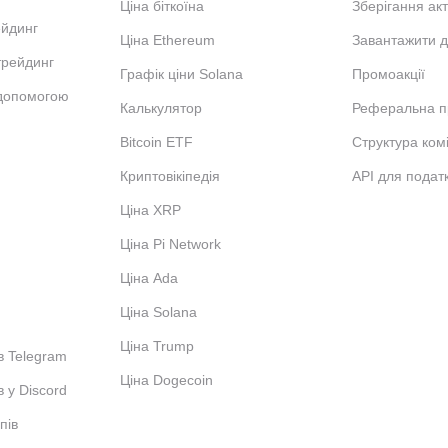
Ціна біткоїна
Зберігання акт
ейдинг
Ціна Ethereum
Завантажити д
трейдинг
Графік ціни Solana
Промоакції
 допомогою
Калькулятор
Реферальна п
Bitcoin ETF
Структура комі
Криптовікіпедія
API для податк
Ціна XRP
Ціна Pi Network
Ціна Ada
Ціна Solana
Ціна Trump
в Telegram
Ціна Dogecoin
в у Discord
пів