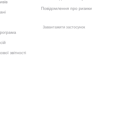
ивів
Повідомлення про ризики
ані
Завантажити застосунок
рограма
сій
ової звітності