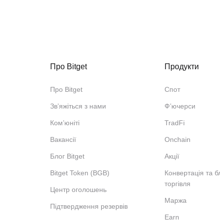
Про Bitget
Продукти
Про Bitget
Спот
Звʼяжіться з нами
Ф’ючерси
Ком’юніті
TradFi
Вакансії
Onchain
Блог Bitget
Акції
Bitget Token (BGB)
Конвертація та б
торгівля
Центр оголошень
Маржа
Підтвердження резервів
Earn