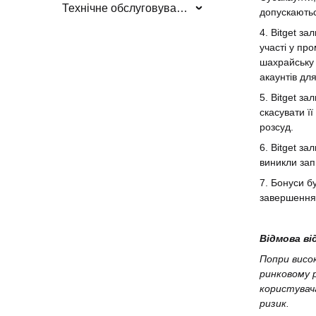
Технічне обслуговування/оновлення системи
допускають
4. Bitget з
участі у пр
шахрайську 
акаунтів дл
5. Bitget з
скасувати ї
розсуд.
6. Bitget з
виникли зап
7. Бонуси б
завершення 
Відмова ві
Попри висо
ринковому 
користувач
ризик.