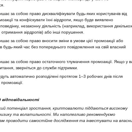
ся.
алишає за собою право дискваліфікувати будь-яких користувачів від
омоакції та конфіскувати їхні аірдропи, якщо буде виявлено
поведінку, незаконну діяльність (наприклад, використання декілько
я отримання аірдропів) або інші порушення.
алишає за собою право вносити зміни в умови цієї промоакції або
ї в будь-який час без попереднього повідомлення на свій власний
алишає за собою право остаточного тлумачення промоакції. Якщо у в
итання, зверніться до служби підтримки.
удуть автоматично розподілені протягом 1–3 робочих днів після
промоакції.
д відповідальності
кий потенціал зростання, криптовалюти піддаються високому
ризику та волатильності. Ми наполегливо рекомендуємо
ам проводити самостійне дослідження та інвестувати на власн