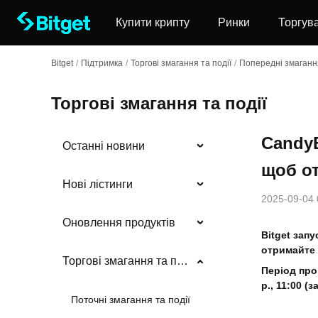
Купити крипту
Ринки
Торгув
Bitget
/
Підтримка
/
Торгові змагання та події
/
Попередні змагання
Торгові змагання та події
Candy
Останні новини
щоб от
Нові лістинги
2025-09-04 
Оновлення продуктів
Bitget зап
отримайте 
Торгові змагання та події
Період про
р., 11:00 (
Поточні змагання та події