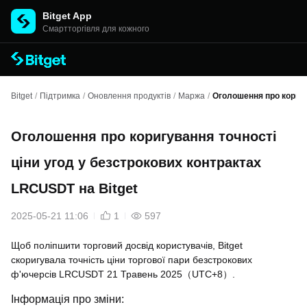
Bitget App
Cмартторгівля для кожного
Bitget
/
Підтримка
/
Оновлення продуктів
/
Маржа
/
Оголошення про коригу
Оголошення про коригування точності
ціни угод у безстрокових контрактах
LRCUSDT на Bitget
2025-05-21 11:06
1
597
Щоб поліпшити торговий досвід користувачів, Bitget
скоригувала точність ціни торгової пари безстрокових
ф'ючерсів LRCUSDT 21 Травень 2025（UTC+8）.
Інформація про зміни: