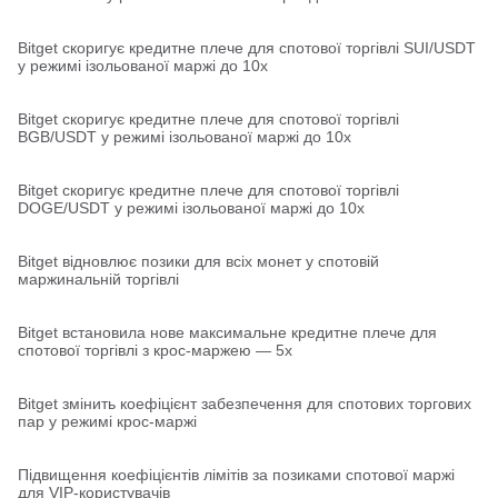
Bitget скоригує кредитне плече для спотової торгівлі SUI/USDT
у режимі ізольованої маржі до 10x
Bitget скоригує кредитне плече для спотової торгівлі
BGB/USDT у режимі ізольованої маржі до 10x
Bitget скоригує кредитне плече для спотової торгівлі
DOGE/USDT у режимі ізольованої маржі до 10x
Bitget відновлює позики для всіх монет у спотовій
маржинальній торгівлі
Bitget встановила нове максимальне кредитне плече для
спотової торгівлі з крос-маржею — 5x
Bitget змінить коефіцієнт забезпечення для спотових торгових
пар у режимі крос-маржі
Підвищення коефіцієнтів лімітів за позиками спотової маржі
для VIP‑користувачів