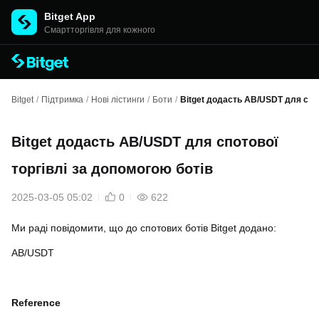
Bitget App
Cмартторгівля для кожного
Bitget
/
Підтримка
/
Нові лістинги
/
Боти
/
Bitget додасть AB/USDT для спот
Bitget додасть AB/USDT для спотової
торгівлі за допомогою ботів
2025-03-05 05:02
0
622
Ми раді повідомити, що до спотових ботів Bitget додано:
AB/USDT
Reference