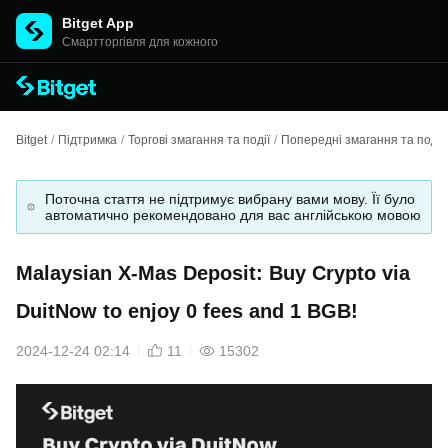
Bitget App
Cмартторгівля для кожного
Bitget
/
Підтримка
/
Торгові змагання та події
/
Попередні змагання та події
Поточна стаття не підтримує вибрану вами мову. Її було
автоматично рекомендовано для вас англійською мовою
Malaysian X-Mas Deposit: Buy Crypto via
DuitNow to enjoy 0 fees and 1 BGB!
2024-12-24 02:14
11
15302