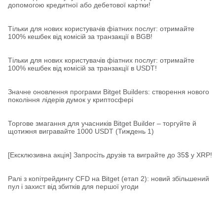
допомогою кредитної або дебетової картки!
Тільки для нових користувачів фіатних послуг: отримайте
100% кешбек від комісій за транзакції в BGB!
Тільки для нових користувачів фіатних послуг: отримайте
100% кешбек від комісій за транзакції в USDT!
Значне оновлення програми Bitget Builders: створення нового
покоління лідерів думок у криптосфері
Торгове змагання для учасників Bitget Builder – торгуйте й
щотижня вигравайте 1000 USDT (Тиждень 1)
[Ексклюзивна акція] Запросіть друзів та виграйте до 35$ у XRP!
Ралі з копітрейдингу CFD на Bitget (етап 2): новий збільшений
пул і захист від збитків для першої угоди