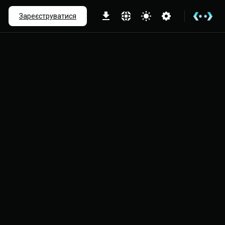
іше
Зареєструватися