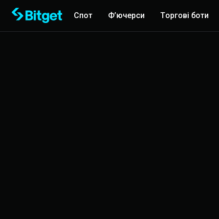
Спот
Ф’ючерси
Торгові боти