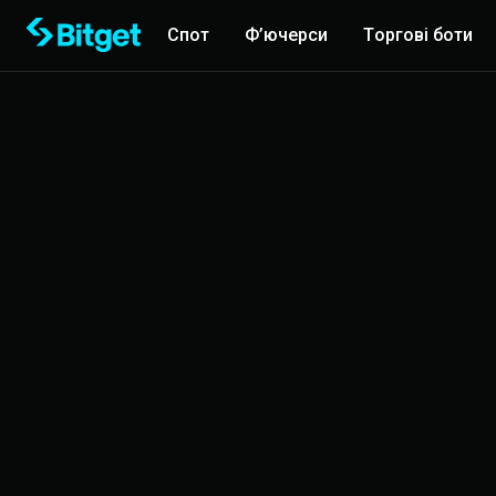
Спот
Ф’ючерси
Торгові боти