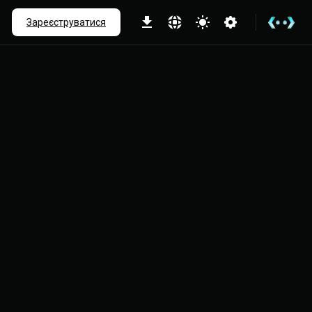
іше
Зареєструватися