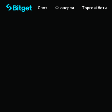
Спот
Ф’ючерси
Торгові боти