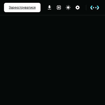
іше
Зареєструватися