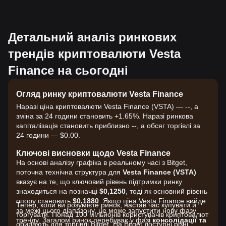
Детальний аналіз ринкових
трендів криптовалюти Vesta
Finance на сьогодні
Огляд ринку криптовалюти Vesta Finance
Наразі ціна криптовалюти Vesta Finance (VSTA) — --, а
зміна за 24 години становить +1.65%. Наразі ринкова
капіталізація становить приблизно --, а обсяг торгівлі за
24 години — $0.00.
Ключові висновки щодо Vesta Finance
На основі аналізу графіка в реальному часі з Bitget,
поточна технічна структура для
Vesta Finance (VSTA)
вказує на те, що ключовий рівень підтримки ринку
знаходиться на позначці
$0,1250
, тоді як основний рівень
опору становить
$0,1880
. Якщо ціна Vesta Finance вийде
Тепер, коли ви розумієте ринок, настав час купувати й
за межі цього діапазону, це може запустити нову фазу
торгувати. Понад 100 мільйонів користувачів криптовалют
тренду. Загалом ринок перебуває у фазі
консолідації та
обирають для торгівлі Bitget. На Bitget доступні різні