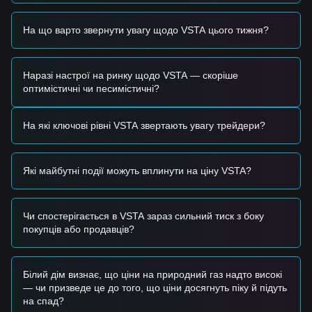
сприятливий фон для VSTA.
•
Заохочення ліквідності:
Постійні зміни в винагородах
На що варто звернути увагу щодо VSTA цього тижня?
за управління та програмах майнінгу ліквідності
продовжують стимулювати короткострокові потоки
капіталу.
Наразі настрої на ринку щодо VSTA — скоріше
Торгові сигнали
оптимістичні чи песимістичні?
На основі поточної технічної структури та імпульсу ринку
надаються такі довідкові торгові стратегії:
Потенційна зона покупки
На які ключові рівні VSTA звертають увагу трейдери?
• Якщо ціна Vesta Finance наблизиться до рівня підтримки
$0,1250 - $0,1300
і покаже ознаки відскоку, це може стати
короткостроковою можливістю для покупки.
Які майбутні події можуть вплинути на ціну VSTA?
• Якщо ціна Vesta Finance успішно проб'є рівень опору
$0,1880
зі значним зростанням обсягів торгівлі, це може
підтвердити початок нового восходящего тренду.
Сценарій ризику
Чи спостерігається в VSTA зараз сильний тиск з боку
• Якщо ціна Vesta Finance впаде нижче психологічного
покупців або продавців?
рівня підтримки
$0,1200
, ринок може увійти в глибшу
фазу корекції, потенційно тестуючи історичні мінімуми.
Стратегія покупки
Білий дім визнає, що ціни на природний газ надто високі
На основі поточної ринкової структури пропонуються такі
— чи призведе це до того, що ціни досягнуть піку й підуть
довідкові стратегії:
на спад?
Консервативні інвестори