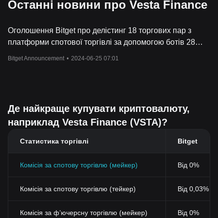
Останні новини про Vesta Finance
Оголошення Bitget про делістинг 18 торгових пар з
платформи спотової торгівлі за допомогою ботів 28
червня 2024 р.
Bitget Announcement
•
2024-06-25 07:01
Де найкраще купувати криптовалюту,
наприклад Vesta Finance (VSTA)?
Статистика торгівлі
Bitget
Комісія за спотову торгівлю (мейкер)
Від 0%
Комісія за спотову торгівлю (тейкер)
Від 0,03% (
Комісія за фʼючерсну торгівлю (мейкер)
Від 0%