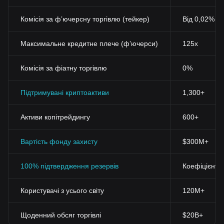
Комісія за фʼючерсну торгівлю (тейкер)
Від 0,02%
Максимальне кредитне плече (фʼючерси)
125x
Комісія за фіатну торгівлю
0%
Підтримувані криптоактиви
1,300+
Активи копітрейдингу
600+
Вартість фонду захисту
$300M+
100% підтвердження резервів
Коефіцієнт 
Користувачі з усього світу
120M+
Щоденний обсяг торгівлі
$20B+