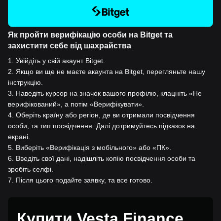
Як пройти верифікацію особи на Bitget та
захистити себе від шахрайства
1
.
Увійдіть у свій акаунт Bitget.
2
.
Якщо ви ще не маєте акаунта на Bitget, перегляньте нашу
інструкцію.
3
.
Наведіть курсор на значок вашого профілю, клацніть «Не
верифікований», а потім «Верифікувати».
4
.
Оберіть країну або регіон, де ви отримали посвідчення
особи, та тип посвідчення. Далі дотримуйтесь підказок на
екрані.
5
.
Виберіть «Верифікація з мобільного» або «ПК».
6
.
Введіть свої дані, надішліть копію посвідчення особи та
зробіть селфі.
7
.
Після цього подайте заявку, та все готово.
Купити Vesta Finance за