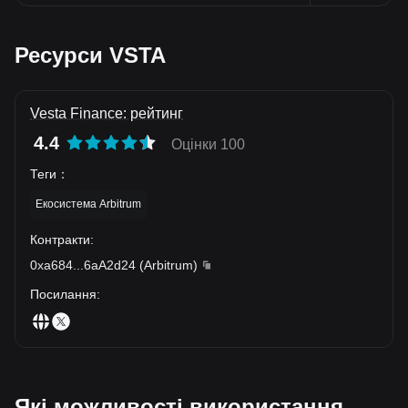
Ресурси VSTA
Vesta Finance: рейтинг
4.4
Оцінки 100
Теги
：
Екосистема Arbitrum
Контракти
:
0xa684
...
6aA2d24
(
Arbitrum
)
Посилання
:
Які можливості використання