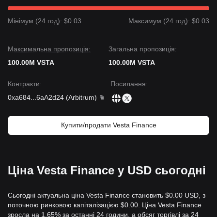
Якщо ціна Vesta Finance проб'є
$0,1880
, наступним
ймовірним цільовим рівнем буде
$0,2450
. Навпаки, якщо
Мінімум (24 год): $0.03
Максимум (24 год): $0.03
ціна впаде нижче
$0,1250
, наступним цільовим рівнем
може стати
$0,1050
.
Ринковий консенсус
Максимальна пропозиція:
Загальна пропозиція:
Комплексний аналіз кількох аналітиків свідчить про те, що
хоча Vesta Finance може зазнавати волатильності або
100.00M VSTA
100.00M VSTA
консолідації в короткостроковій перспективі, поки ціна
залишатиметься вище критичного рівня підтримки
Контракти
:
Посилання
:
$0,1250
, очікується, що середньостроковий тренд
0xa684
...
6aA2d24
(
Arbitrum
)
збереже позицію
повільного відновлення
.
Купити/продати Vesta Finance
Ціна Vesta Finance у USD сьогодні
Сьогодні актуальна ціна Vesta Finance становить $0.00 USD, з
поточною ринковою капіталізацією $0.00. Ціна Vesta Finance
зросла на 1.65% за останні 24 години, а обсяг торгівлі за 24