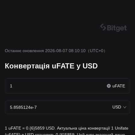
Останнє оновлення 2026-08-07 08:10:10
（UTC+0）
Конвертація uFATE у USD
uFATE
USD
1 uFATE = 0.{6}5859 USD. Актуальна ціна конвертації 1 Unifate
(uFATE) в USD становить 0.{6}5859. Цей курс вказаний лише