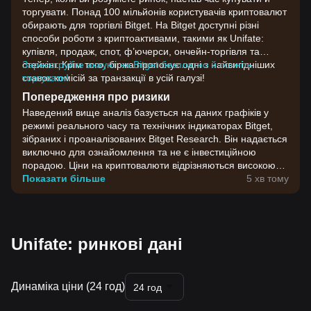
торгувати. Понад 100 мільйонів користувачів криптовалют
обирають для торгівлі Bitget. На Bitget доступні різні
способи роботи з криптоактивами, такими як Unifate:
купівля, продаж, спот, ф’ючерси, ончейн-торгівля та
стейкінг. Крім того, біржа пропонує одні з найвигідніших
Зареєструйте акаунт на Bitget безплатно й почніть
ставок комісій за транзакції в усій галузі!
торгувати!
Попередження про ризики
Наведений вище аналіз базується на даних графіків у
режимі реального часу та технічних індикаторах Bitget,
зібраних і проаналізованих Bitget Research. Він надається
виключно для ознайомлення та не є інвестиційною
порадою. Ціни на криптовалюти відрізняються високою
волатильністю. Приймайте інвестиційні рішення,
Показати більше
5 хв тому
враховуючи власну готовність до ризику.
Unifate: ринкові дані
Динаміка ціни (24 год)
24 год