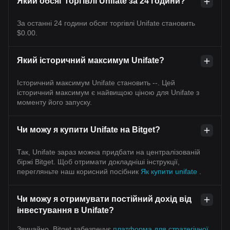
Який обсяг торгівлі Unifate за 24 години?
За останні 24 години обсяг торгівлі Unifate становить
$0.00.
Який історичний максимум Unifate?
Історичний максимум Unifate становить --. Цей
історичний максимум є найвищою ціною для Unifate з
моменту його запуску.
Чи можу я купити Unifate на Bitget?
Так, Unifate зараз можна придбати на централізованій
біржі Bitget. Щоб отримати докладніші інструкції,
перегляньте наш корисний посібник
Як купити unifate
.
Чи можу я отримувати постійний дохід від
інвестування в Unifate?
Звичайно, Bitget забезпечує
платформа для стратегічної