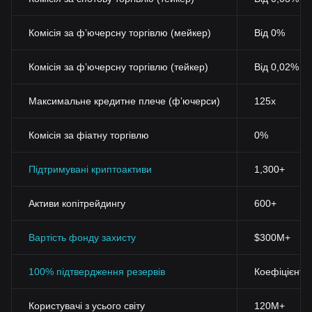
Комісія за фʼючерсну торгівлю (мейкер)
Від 0%
Комісія за фʼючерсну торгівлю (тейкер)
Від 0,02%
Максимальне кредитне плече (фʼючерси)
125x
Комісія за фіатну торгівлю
0%
Підтримувані криптоактиви
1,300+
Активи копітрейдингу
600+
Вартість фонду захисту
$300M+
100% підтвердження резервів
Коефіцієнт 
Користувачі з усього світу
120M+