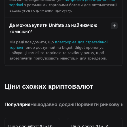
торгівлі
з розумними торговими ботами для автоматизації
ваших угод і отримання прибутку.
Де можна купити Unifate за найнижчою
комісією?
Ми раді повідомити, що
платформа для стратегічної
торгівлі
тепер доступний на Bitget. Bitget пропонує
найкращі комісії за торгівлю та глибину ринку, щоб
забезпечити прибутковість інвестицій для трейдерів.
Ціни схожих криптовалют
Популярне
Нещодавно додані
Порівняти ринкову ка
Ціна dogwifhat (USD)
Ціна Kaspa (USD)