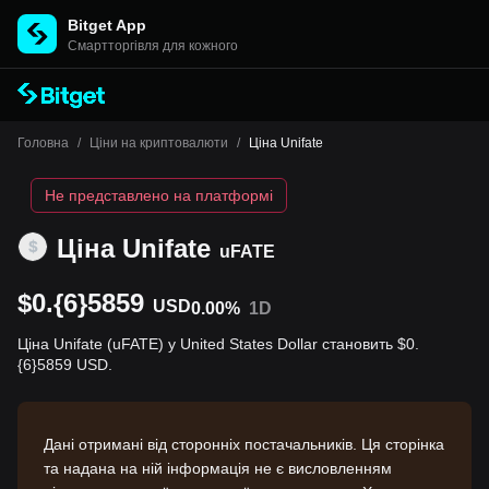
Bitget App
Cмартторгівля для кожного
Головна
/
Ціни на криптовалюти
/
Ціна Unifate
Не представлено на платформі
Ціна Unifate
uFATE
$0.{6}5859
USD
0.00%
1D
Ціна Unifate (uFATE) у United States Dollar становить $0.
{6}5859 USD.
Дані отримані від сторонніх постачальників. Ця сторінка
та надана на ній інформація не є висловленням