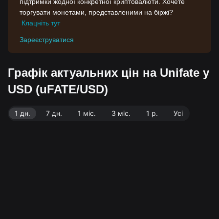
підтримки жодної конкретної криптовалюти. Хочете
торгувати монетами, представленими на біржі?
Клацніть тут
Зареєструватися
Графік актуальних цін на Unifate у
USD (uFATE/USD)
1 дн.
7 дн.
1 міс.
3 міс.
1 р.
Усі