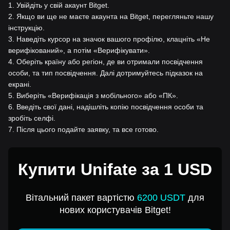
1
.
Увійдіть у свій акаунт Bitget.
2
.
Якщо ви ще не маєте акаунта на Bitget, перегляньте нашу
інструкцію.
3
.
Наведіть курсор на значок вашого профілю, клацніть «Не
верифікований», а потім «Верифікувати».
4
.
Оберіть країну або регіон, де ви отримали посвідчення
особи, та тип посвідчення. Далі дотримуйтесь підказок на
екрані.
5
.
Виберіть «Верифікація з мобільного» або «ПК».
6
.
Введіть свої дані, надішліть копію посвідчення особи та
зробіть селфі.
7
.
Після цього подайте заявку, та все готово.
Купити Unifate за 1 USD
Вітальний пакет вартістю
6200 USDT
для
нових користувачів Bitget!