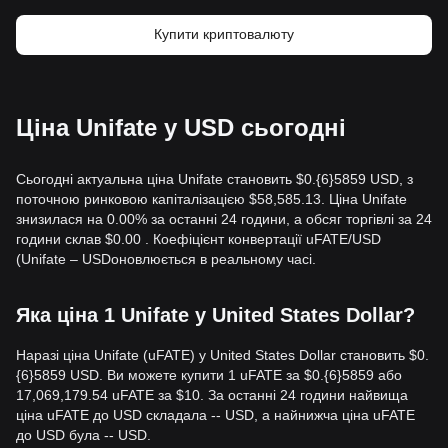
Купити криптовалюту
Ціна Unifate у USD сьогодні
Сьогодні актуальна ціна Unifate становить $0.{​6}5859 USD, з
поточною ринковою капіталізацією $58,585.13. Ціна Unifate
знизилася на 0.00% за останні 24 години, а обсяг торгівлі за 24
години склав $0.00 . Коефіцієнт конвертації uFATE/USD
(Unifate – USDоновлюється в реальному часі.
Яка ціна 1 Unifate у United States Dollar?
Наразі ціна Unifate (uFATE) у United States Dollar становить $0.
{​6}5859 USD. Ви можете купити 1 uFATE за $0.{​6}5859 або
17,069,179.54 uFATE за $10. За останні 24 години найвища
ціна uFATE до USD складала -- USD, а найнижча ціна uFATE
до USD була -- USD.