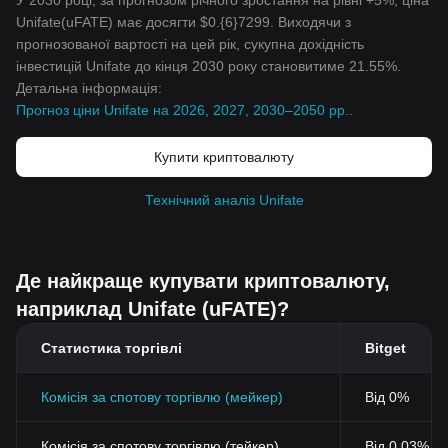
У 2030 році, за прогнозом річного зростання на рівні +5%, ціна
Unifate(uFATE) має досягти $0.{6}7299. Виходячи з
прогнозованої вартості на цей рік, сукупна дохідність
інвестицій Unifate до кінця 2030 року становитиме 21.55%.
Детальна інформація:
Прогноз ціни Unifate на 2026, 2027, 2030–2050 рр.
.
Купити криптовалюту
Технічний аналіз Unifate
Де найкраще купувати криптовалюту,
наприклад Unifate (uFATE)?
Статистика торгівлі
Bitget
Комісія за спотову торгівлю (мейкер)
Від 0%
Комісія за спотову торгівлю (тейкер)
Від 0,03% (