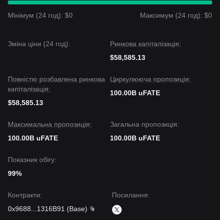
Мінімум (24 год): $0
Максимум (24 год): $0
Зміна ціни (24 год):
Ринкова капіталізація:
$58,585.13
Повністю розбавлена ринкова
Циркулююча пропозиція:
капіталізація:
100.00B uFATE
$58,585.13
Максимальна пропозиція:
Загальна пропозиція:
100.00B uFATE
100.00B uFATE
Показник обігу:
99%
Контракти
:
Посилання
:
0x9688
...
1316B91
(
Base
)