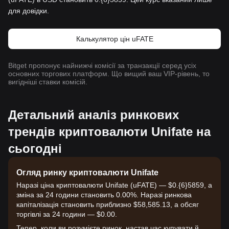
для довідки.
Калькулятор цін uFATE
Bitget пропонує найнижчі комісії за транзакції серед усіх
основних торгових платформ. Що вищий ваш VIP-рівень, то
вигідніші ставки комісій.
Детальний аналіз ринкових
трендів криптовалюти Unifate на
сьогодні
Огляд ринку криптовалюти Unifate
Наразі ціна криптовалюти Unifate (uFATE) — $0.{6}5859, а
зміна за 24 години становить 0.00%. Наразі ринкова
капіталізація становить приблизно $58,585.13, а обсяг
торгівлі за 24 години — $0.00.
Тепер, коли ви розумієте ринок, настав час купувати й