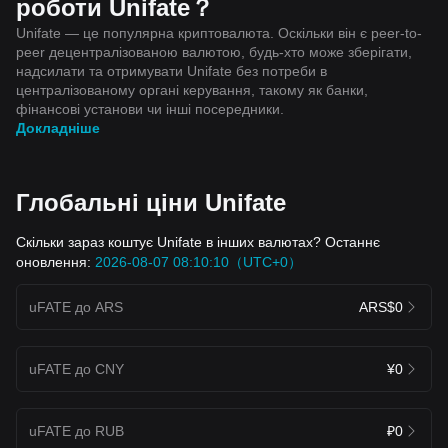
роботи Unifate？
Unifate — це популярна криптовалюта. Оскільки він є peer-to-
peer децентралізованою валютою, будь-хто може зберігати,
надсилати та отримувати Unifate без потреби в
централізованому органі керування, такому як банки,
фінансові установи чи інші посередники.
Докладніше
Глобальні ціни Unifate
Скільки зараз коштує Unifate в інших валютах? Останнє
оновлення:
2026-08-07 08:10:10（UTC+0）
uFATE до ARS
ARS$0
uFATE до CNY
¥0
uFATE до RUB
₽0