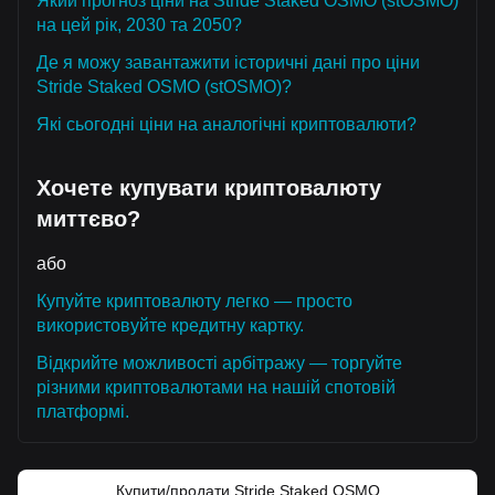
Який прогноз ціни на Stride Staked OSMO (stOSMO)
на цей рік, 2030 та 2050?
Де я можу завантажити історичні дані про ціни
Stride Staked OSMO (stOSMO)?
Які сьогодні ціни на аналогічні криптовалюти?
Хочете купувати криптовалюту
миттєво?
або
Купуйте криптовалюту легко — просто
використовуйте кредитну картку.
Відкрийте можливості арбітражу — торгуйте
різними криптовалютами на нашій спотовій
платформі.
Купити/продати Stride Staked OSMO