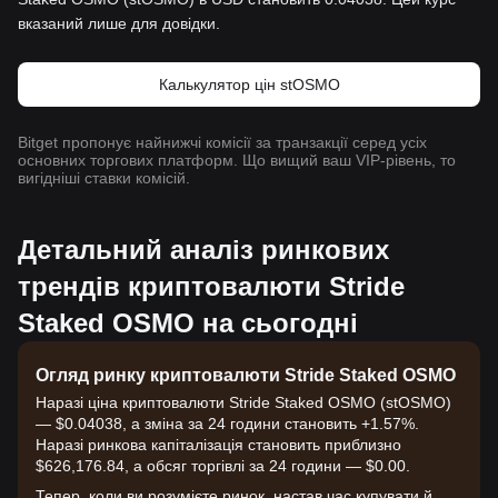
вказаний лише для довідки.
Калькулятор цін stOSMO
Bitget пропонує найнижчі комісії за транзакції серед усіх
основних торгових платформ. Що вищий ваш VIP-рівень, то
вигідніші ставки комісій.
Детальний аналіз ринкових
трендів криптовалюти Stride
Staked OSMO на сьогодні
Огляд ринку криптовалюти Stride Staked OSMO
Наразі ціна криптовалюти Stride Staked OSMO (stOSMO)
— $0.04038, а зміна за 24 години становить +1.57%.
Наразі ринкова капіталізація становить приблизно
$626,176.84, а обсяг торгівлі за 24 години — $0.00.
Тепер, коли ви розумієте ринок, настав час купувати й