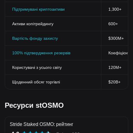
Підтримувані криптоактиви
1,300+
Активи копітрейдингу
600+
Вартість фонду захисту
$300M+
100% підтвердження резервів
Коефіцієнт 
Користувачі з усього світу
120M+
Щоденний обсяг торгівлі
$20B+
Ресурси stOSMO
Stride Staked OSMO: рейтинг