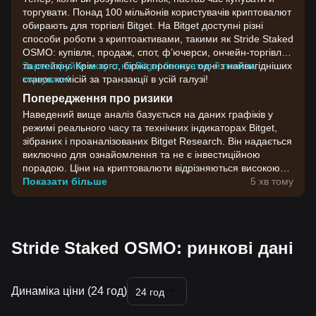
торгувати. Понад 100 мільйонів користувачів криптовалют
обирають для торгівлі Bitget. На Bitget доступні різні
способи роботи з криптоактивами, такими як Stride Staked
OSMO: купівля, продаж, спот, ф’ючерси, ончейн-торгівля
та стейкінг. Крім того, біржа пропонує одні з найвигідніших
Зареєструйте акаунт на Bitget безплатно й почніть
ставок комісій за транзакції в усій галузі!
торгувати!
Попередження про ризики
Наведений вище аналіз базується на даних графіків у
режимі реального часу та технічних індикаторах Bitget,
зібраних і проаналізованих Bitget Research. Він надається
виключно для ознайомлення та не є інвестиційною
порадою. Ціни на криптовалюти відрізняються високою
волатильністю. Приймайте інвестиційні рішення,
Показати більше
5 хв тому
враховуючи власну готовність до ризику.
Stride Staked OSMO: ринкові дані
Динаміка ціни (24 год)
24 год