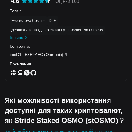
4.6
Оцінки 100
Теги
：
Екосистема Cosmos
DeFi
Деривативи ліквідного стейкінгу
Екосистема Osmosis
Більше
Контракти
:
ibc/D1
...
63E9AEC
(
Osmosis
)
Посилання
:
Які можливості використання
доступні для таких криптовалют,
як Stride Staked OSMO (stOSMO)？
Здійснюйте депозит з легкістю та знімайте кошти