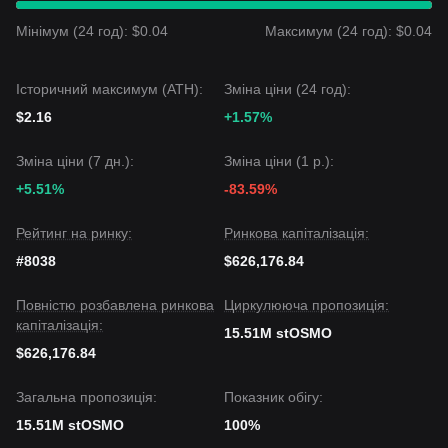
Мінімум (24 год): $0.04
Максимум (24 год): $0.04
Історичний максимум (ATH):
Зміна ціни (24 год):
$2.16
+1.57%
Зміна ціни (7 дн.):
Зміна ціни (1 р.):
+5.51%
-83.59%
Рейтинг на ринку:
Ринкова капіталізація:
#8038
$626,176.84
Повністю розбавлена ринкова
Циркулююча пропозиція:
капіталізація:
15.51M stOSMO
$626,176.84
Загальна пропозиція:
Показник обігу:
15.51M stOSMO
100%