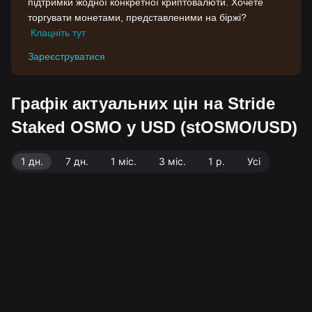
підтримки жодної конкретної криптовалюти. Хочете
торгувати монетами, представленими на біржі?
Клацніть тут
Зареєструватися
Графік актуальних цін на Stride
Staked OSMO у USD (stOSMO/USD)
1 дн.
7 дн.
1 міс.
3 міс.
1 р.
Усі