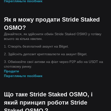
Перегляньте посібник
Як я можу продати Stride Staked
OSMO?
Дізнайтеся, як здійснити обмін Stride Staked OSMO у готівку
всього за кілька хвилин.
1. Створіть безплатний акаунт на Bitget.
2. Здійсніть депозит криптовалюти на акаунт Bitget.
3. Обмінюйте свої активи на фіат через P2P або на USDT на
спотовому ринку.
Продати
Перегляньте посібник
Що таке Stride Staked OSMO, і
який принцип роботи Stride
Staked OSMO？