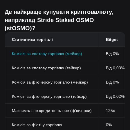
Де найкраще купувати криптовалюту,
наприклад Stride Staked OSMO
(stOSMO)?
Статистика торгівлі
Bitget
Комісія за спотову торгівлю (мейкер)
Від 0%
Комісія за спотову торгівлю (тейкер)
Від 0,03% (
Комісія за фʼючерсну торгівлю (мейкер)
Від 0%
Комісія за фʼючерсну торгівлю (тейкер)
Від 0,02%
Максимальне кредитне плече (фʼючерси)
125x
Комісія за фіатну торгівлю
0%