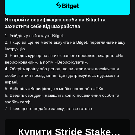
Як пройти верифікацію особи на Bitget та
захистити себе від шахрайства
1
.
Увійдіть у свій акаунт Bitget.
2
.
Якщо ви ще не маєте акаунта на Bitget, перегляньте нашу
інструкцію.
3
.
Наведіть курсор на значок вашого профілю, клацніть «Не
верифікований», а потім «Верифікувати».
4
.
Оберіть країну або регіон, де ви отримали посвідчення
особи, та тип посвідчення. Далі дотримуйтесь підказок на
екрані.
5
.
Виберіть «Верифікація з мобільного» або «ПК».
6
.
Введіть свої дані, надішліть копію посвідчення особи та
зробіть селфі.
7
.
Після цього подайте заявку, та все готово.
Купити Stride Staked