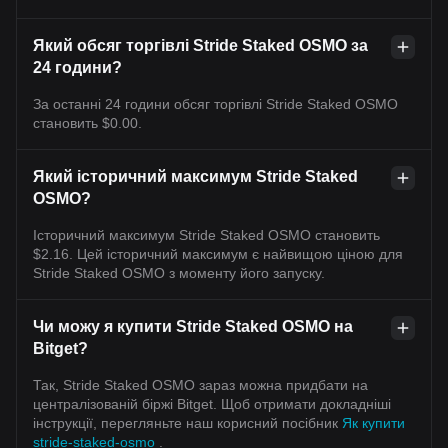
Який обсяг торгівлі Stride Staked OSMO за
24 години?
За останні 24 години обсяг торгівлі Stride Staked OSMO
становить $0.00.
Який історичний максимум Stride Staked
OSMO?
Історичний максимум Stride Staked OSMO становить
$2.16. Цей історичний максимум є найвищою ціною для
Stride Staked OSMO з моменту його запуску.
Чи можу я купити Stride Staked OSMO на
Bitget?
Так, Stride Staked OSMO зараз можна придбати на
централізованій біржі Bitget. Щоб отримати докладніші
інструкції, перегляньте наш корисний посібник
Як купити
stride-staked-osmo
.