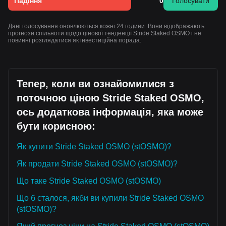
Падіння
0
Голосувати
Дані голосування оновлюються кожні 24 години. Вони відображають
прогнози спільноти щодо цінової тенденції Stride Staked OSMO і не
повинні розглядатися як інвестиційна порада.
Тепер, коли ви ознайомилися з
поточною ціною Stride Staked OSMO,
ось додаткова інформація, яка може
бути корисною:
Як купити Stride Staked OSMO (stOSMO)?
Як продати Stride Staked OSMO (stOSMO)?
Що таке Stride Staked OSMO (stOSMO)
Що б сталося, якби ви купили Stride Staked OSMO
(stOSMO)?