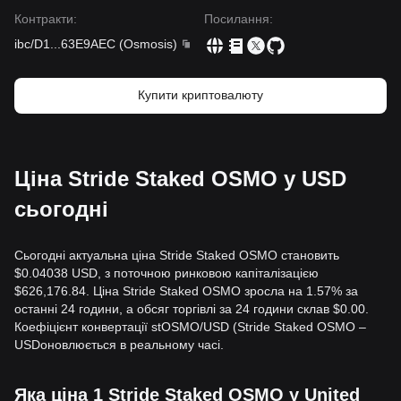
Контракти
:
Посилання
:
ibc/D1
...
63E9AEC
(
Osmosis
)
Купити криптовалюту
Ціна Stride Staked OSMO у USD
сьогодні
Сьогодні актуальна ціна Stride Staked OSMO становить
$0.04038 USD, з поточною ринковою капіталізацією
$626,176.84. Ціна Stride Staked OSMO зросла на 1.57% за
останні 24 години, а обсяг торгівлі за 24 години склав $0.00.
Коефіцієнт конвертації stOSMO/USD (Stride Staked OSMO –
USDоновлюється в реальному часі.
Яка ціна 1 Stride Staked OSMO у United