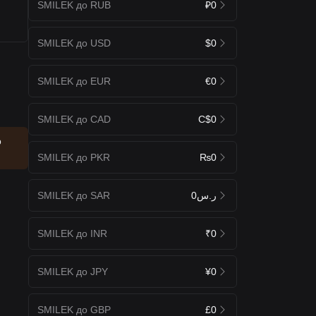
SMILEK до RUB
₽0
SMILEK до USD
$0
SMILEK до EUR
€0
SMILEK до CAD
C$0
о
SMILEK до PKR
₨0
SMILEK до SAR
ر.س0
SMILEK до INR
₹0
SMILEK до JPY
¥0
SMILEK до GBP
£0