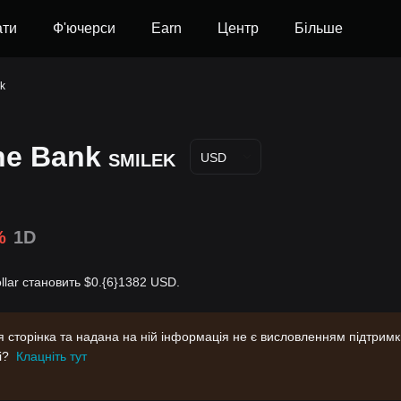
ати
Ф'ючерси
Earn
Центр
Більше
nk
the Bank
SMILEK
USD
%
1D
ollar становить $0.{6}1382 USD.
Ця сторінка та надана на ній інформація не є висловленням підтрим
і?
Клацніть тут