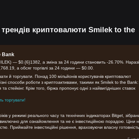
）
трендів криптовалюти Smilek to the
e Bank
ILEK) — $0.{6}1382, а зміна за 24 години становить -26.70%. Наразі
768.19, а обсяг торгівлі за 24 години — $0.00.
вати й торгувати. Понад 100 мільйонів користувачів криптовалют
 різні способи роботи з криптоактивами, такими як Smilek to the Bank:
 та стейкінг. Крім того, біржа пропонує одні з найвигідніших ставок
ть торгувати!
ів у режимі реального часу та технічних індикаторах Bitget, зібрани
я виключно для ознайомлення та не є інвестиційною порадою. Ціни 
стю. Приймайте інвестиційні рішення, враховуючи власну готовніст