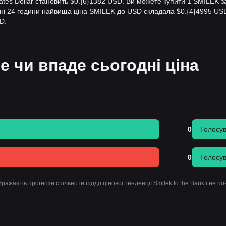
tates Dollar становить $0.{​6}1382 USD. Ви можете купити 1 SMILEK за
ні 24 години найвища ціна SMILEK до USD складала $0.{​4}4995 USD
D.
е чи впаде сьогодні ціна
0
Голосу
0
Голосу
ражають прогнози спільноти щодо цінової тенденції Smilek to the Bank і не по