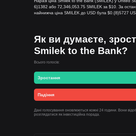
Наразі ціна Smilek to the Bank (SMILEK) у United S
6}1382 або 72,346,053.75 SMILEK за $10. За остан
найнижча ціна SMILEK до USD була $0.{​8}5727 US
Як ви думаєте, зрост
Smilek to the Bank?
Всього голосів:
Зростання
Падіння
Дані голосування оновлюються кожні 24 години. Вони відоб
розглядатися як інвестиційна порада.