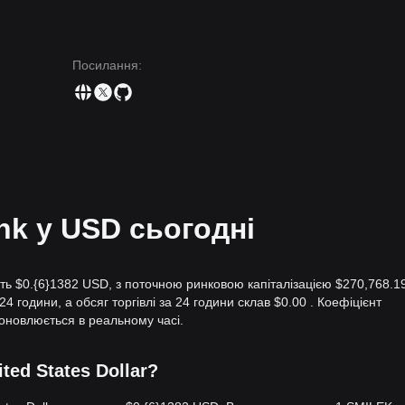
Посилання
:
ank у USD сьогодні
ить $0.{​6}1382 USD, з поточною ринковою капіталізацією $270,768.19
24 години, а обсяг торгівлі за 24 години склав $0.00 . Коефіцієнт
оновлюється в реальному часі.
ited States Dollar?