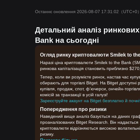
Останнє оновлення 2026-08-07 17:31:02
（UTC+0
Детальний аналіз ринкових 
Bank на сьогодні
Огляд ринку криптовалюти Smilek to th
Наразі ціна криптовалюти Smilek to the Bank (SM
ринкова капіталізація становить приблизно $270,
Тепер, коли ви розумієте ринок, настав час купу
обирають для торгівлі Bitget. На Bitget доступні
купівля, продаж, спот, ф’ючерси, ончейн-торгівля
комісій за транзакції в усій галузі!
Зареєструйте акаунт на Bitget безплатно й почні
Попередження про ризики
Наведений вище аналіз базується на даних графік
проаналізованих Bitget Research. Він надаєтьс
криптовалюти відрізняються високою волатильні
ризику.