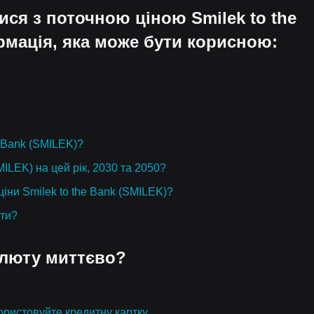
ися з поточною ціною Smilek to the
рмація, яка може бути корисною:
e Bank (SMILEK)?
MILEK) на цей рік, 2030 та 2050?
ціни Smilek to the Bank (SMILEK)?
юти?
алюту миттєво?
ристовуйте кредитну картку.