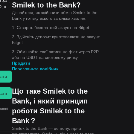
 $0.{​
Smilek to the Bank?
, а
Дізнайтеся, як здійснити обмін Smilek to the
Bank у готівку всього за кілька хвилин.
1. Створіть безплатний акаунт на Bitget.
2. Здійсніть депозит криптовалюти на акаунт
Bitget.
3. Обмінюйте свої активи на фіат через P2P
або на USDT на спотовому ринку.
Продати
Перегляньте посібник
вати
Що таке Smilek to the
вати
Bank, і який принцип
винні
роботи Smilek to the
Bank？
Smilek to the Bank — це популярна
криптовалюта. Оскільки він є peer-to-peer