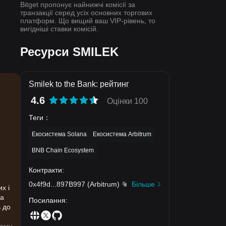
Bitget пропонує найнижчі комісії за
транзакції серед усіх основних торгових
платформ. Що вищий ваш VIP-рівень, то
вигідніші ставки комісій.
Ресурси SMILEK
Smilek to the Bank: рейтинг
4.6
Оцінки 100
Теги
：
Екосистема Solana
Екосистема Arbitrum
BNB Chain Ecosystem
Контракти
:
0x4f9d
...
897B997
(
Arbitrum
)
Більше
х і
на
Посилання
:
ь до