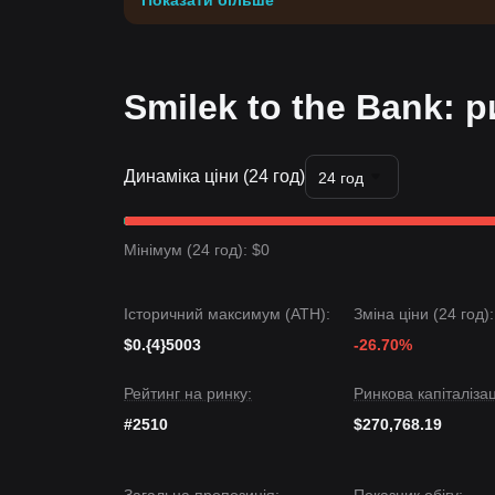
Показати більше
Smilek to the Bank: р
Динаміка ціни (24 год)
24 год
Мінімум (24 год): $0
Історичний максимум (ATH):
Зміна ціни (24 год):
$0.{4}5003
-26.70%
Рейтинг на ринку:
Ринкова капіталізац
#2510
$270,768.19