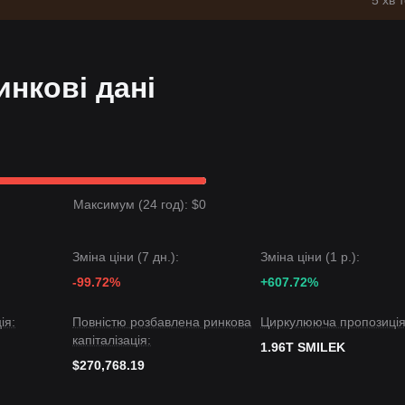
5 хв 
инкові дані
Максимум (24 год): $0
Зміна ціни (7 дн.):
Зміна ціни (1 р.):
-99.72%
+607.72%
ія:
Повністю розбавлена ринкова
Циркулююча пропозиція
капіталізація:
1.96T SMILEK
$270,768.19