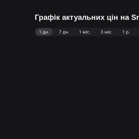
Графік актуальних цін на S
1 дн.
7 дн.
1 міс.
3 міс.
1 р.