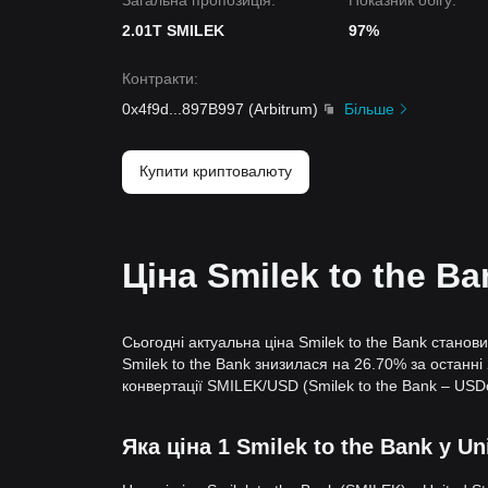
Загальна пропозиція:
Показник обігу:
2.01T SMILEK
97%
Контракти
:
0x4f9d
...
897B997
(
Arbitrum
)
Більше
Купити криптовалюту
Ціна Smilek to the B
Сьогодні актуальна ціна Smilek to the Bank станов
Smilek to the Bank знизилася на 26.70% за останні 
конвертації SMILEK/USD (Smilek to the Bank – USD
Яка ціна 1 Smilek to the Bank у Un