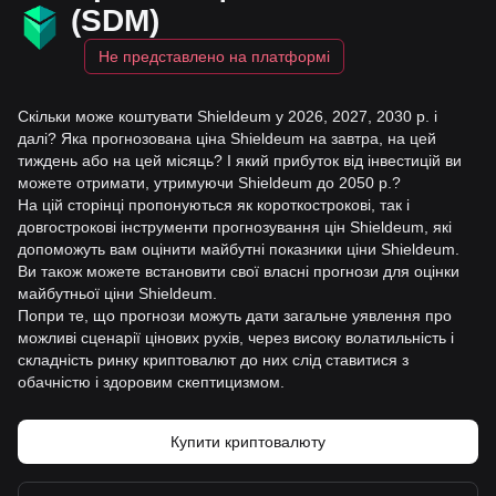
(SDM)
Не представлено на платформі
Скільки може коштувати Shieldeum у 2026, 2027, 2030 р. і
далі? Яка прогнозована ціна Shieldeum на завтра, на цей
тиждень або на цей місяць? І який прибуток від інвестицій ви
можете отримати, утримуючи Shieldeum до 2050 р.?
На цій сторінці пропонуються як короткострокові, так і
довгострокові інструменти прогнозування цін Shieldeum, які
допоможуть вам оцінити майбутні показники ціни Shieldeum.
Ви також можете встановити свої власні прогнози для оцінки
майбутньої ціни Shieldeum.
Попри те, що прогнози можуть дати загальне уявлення про
можливі сценарії цінових рухів, через високу волатильність і
складність ринку криптовалют до них слід ставитися з
обачністю і здоровим скептицизмом.
Купити криптовалюту