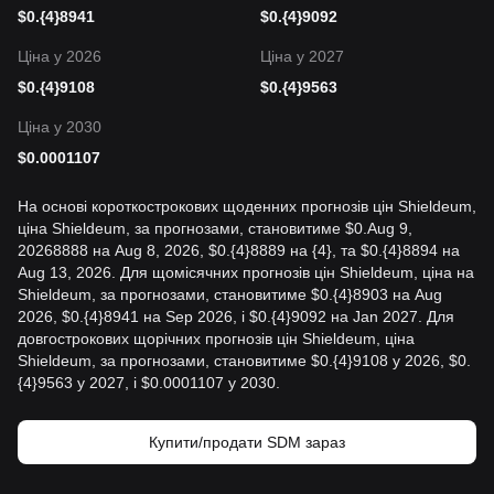
$
0.{4}8941
$
0.{4}9092
Ціна у 2026
Ціна у 2027
$
0.{4}9108
$
0.{4}9563
Ціна у 2030
$
0.0001107
На основі короткострокових щоденних прогнозів цін Shieldeum,
ціна Shieldeum, за прогнозами, становитиме $0.Aug 9,
20268888 на Aug 8, 2026, $0.{4}8889 на {4}, та $0.{4}8894 на
Aug 13, 2026. Для щомісячних прогнозів цін Shieldeum, ціна на
Shieldeum, за прогнозами, становитиме $0.{4}8903 на Aug
2026, $0.{4}8941 на Sep 2026, і $0.{4}9092 на Jan 2027. Для
довгострокових щорічних прогнозів цін Shieldeum, ціна
Shieldeum, за прогнозами, становитиме $0.{4}9108 у 2026, $0.
{4}9563 у 2027, і $0.0001107 у 2030.
Купити/продати SDM зараз