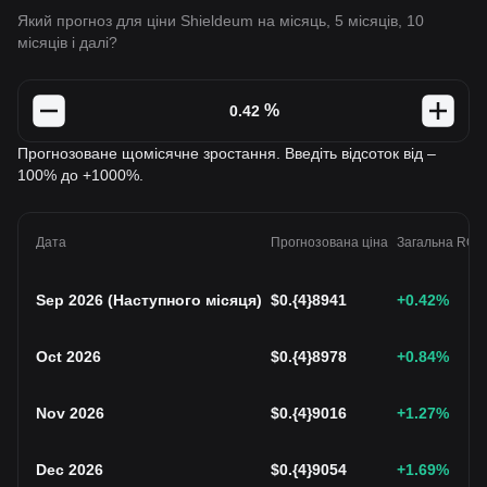
Який прогноз для ціни Shieldeum на місяць, 5 місяців, 10
місяців і далі?
%
Прогнозоване щомісячне зростання. Введіть відсоток від –
100% до +1000%.
Дата
Прогнозована ціна
Загальна ROI
Sep 2026
(
Наступного місяця
)
$
0.{4}8941
+0.42
%
Oct 2026
$
0.{4}8978
+0.84
%
Nov 2026
$
0.{4}9016
+1.27
%
Dec 2026
$
0.{4}9054
+1.69
%