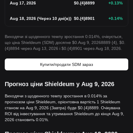
Aug 17, 2026
$
0.{4}8899
+0.13
%
Aug 18, 2026
(
Через 10 дні(в)
)
$
0.{4}8901
+0.14
%
Виходячи зі щоденного темпу зростання 0.014%, очікується,
що ціна Shieldeum (SDM) досягне $0.Aug 9, 20268889 {4}, $0.
{4}8894 через Aug 13, 2026 і $0.{4}8901 через Aug 18, 2026.
Купити/продати SDM зараз
Прогноз ціни Shieldeum у Aug 9, 2026
Виходячи з щоденного темпу зростання в 0.014% за
прогнозом ціни Shieldeum, орієнтовна вартість 1 Shieldeum
станом на Aug 9, 2026 (Завтра) буде $0.{4}8889. Очікувана
ROI від інвестування та утримання Shieldeum до кінця Aug 9,
2026 становить 0.01%.