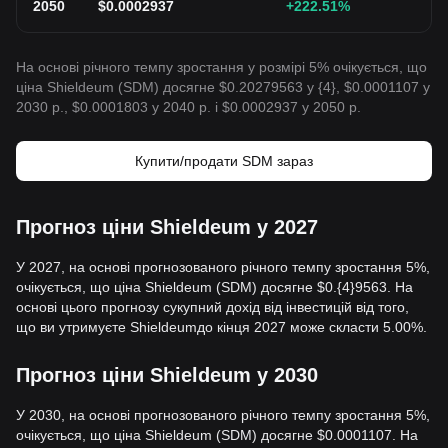
2050
$
0.0002937
+222.51
%
На основі річного темпу зростання у розмірі 5% очікується, що
ціна Shieldeum (SDM) досягне $0.20279563 у {4}, $0.0001107 у
2030 р., $0.0001803 у 2040 р. і $0.0002937 у 2050 р.
Купити/продати SDM зараз
Прогноз ціни Shieldeum у 2027
У 2027, на основі прогнозованого річного темпу зростання 5%,
очікується, що ціна Shieldeum (SDM) досягне $0.{4}9563. На
основі цього прогнозу сукупний дохід від інвестицій від того,
що ви утримуєте Shieldeumдо кінця 2027 може скласти 5.00%.
Прогноз ціни Shieldeum у 2030
У 2030, на основі прогнозованого річного темпу зростання 5%,
очікується, що ціна Shieldeum (SDM) досягне $0.0001107. На