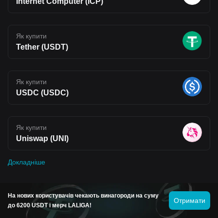
Internet Computer (ICP)
Як купити
Tether (USDT)
Як купити
USDC (USDC)
Як купити
Uniswap (UNI)
Докладніше
Прогноз ціни популярних монет
На нових користувачів чекають винагороди на суму
Отримати
до 6200 USDT і мерч LALIGA!