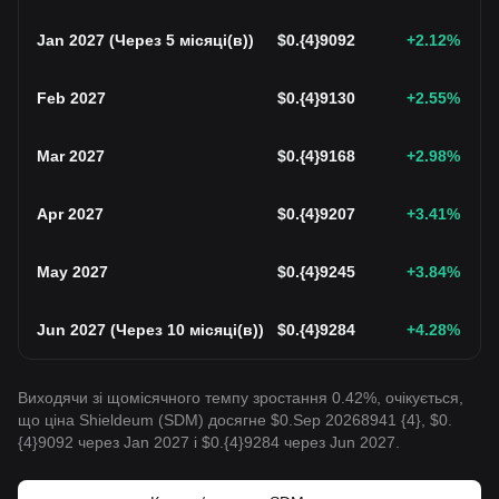
Jan 2027
(
Через 5 місяці(в)
)
$
0.{4}9092
+2.12
%
Feb 2027
$
0.{4}9130
+2.55
%
Mar 2027
$
0.{4}9168
+2.98
%
Apr 2027
$
0.{4}9207
+3.41
%
May 2027
$
0.{4}9245
+3.84
%
Jun 2027
(
Через 10 місяці(в)
)
$
0.{4}9284
+4.28
%
Виходячи зі щомісячного темпу зростання 0.42%, очікується,
що ціна Shieldeum (SDM) досягне $0.Sep 20268941 {4}, $0.
{4}9092 через Jan 2027 і $0.{4}9284 через Jun 2027.