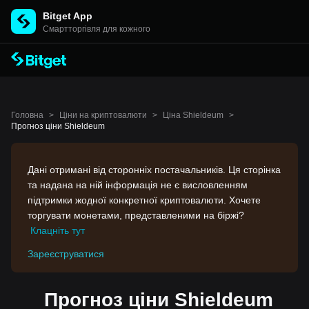
Bitget App
Cмартторгівля для кожного
Головна
>
Ціни на криптовалюти
>
Ціна Shieldeum
>
Прогноз ціни Shieldeum
Дані отримані від сторонніх постачальників. Ця сторінка
та надана на ній інформація не є висловленням
підтримки жодної конкретної криптовалюти. Хочете
торгувати монетами, представленими на біржі?
Клацніть тут
Зареєструватися
Прогноз ціни Shieldeum