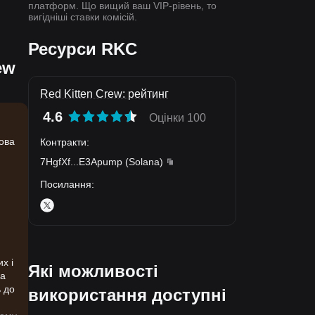
платформ. Що вищий ваш VIP-рівень, то
вигідніші ставки комісій.
Ресурси RKC
ew
Red Kitten Crew: рейтинг
4.6
Оцінки 100
кова
Контракти
:
7HgfXf
...
E3Apump
(
Solana
)
Посилання
:
х і
Які можливості
на
ь до
використання доступні