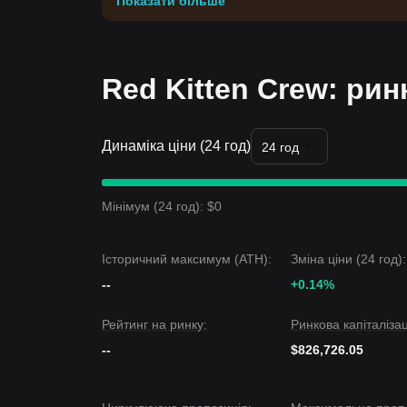
Показати більше
Red Kitten Crew: рин
Динаміка ціни (24 год)
24 год
Мінімум (24 год): $0
Історичний максимум (ATH):
Зміна ціни (24 год):
--
+0.14%
Рейтинг на ринку:
Ринкова капіталізац
--
$826,726.05