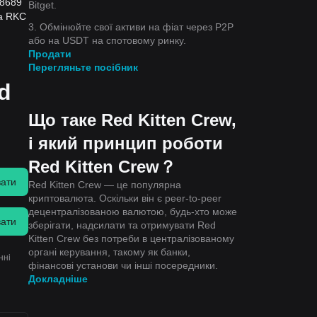
08689
Bitget.
на RKC
3. Обмінюйте свої активи на фіат через P2P
або на USDT на спотовому ринку.
Продати
Перегляньте посібник
d
Що таке Red Kitten Crew,
і який принцип роботи
Red Kitten Crew？
вати
Red Kitten Crew — це популярна
криптовалюта. Оскільки він є peer-to-peer
децентралізованою валютою, будь-хто може
вати
зберігати, надсилати та отримувати Red
Kitten Crew без потреби в централізованому
органі керування, такому як банки,
нні
фінансові установи чи інші посередники.
Докладніше