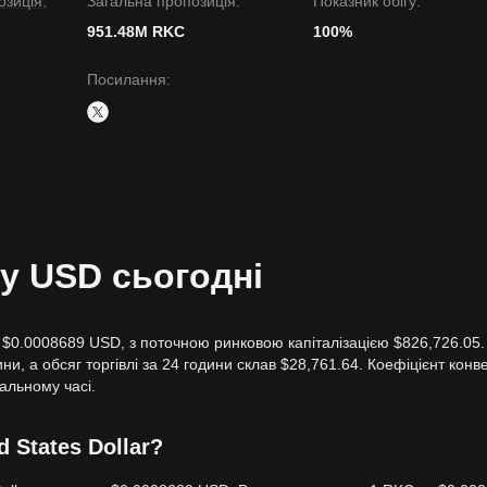
зиція:
Загальна пропозиція:
Показник обігу:
951.48M RKC
100%
Посилання
:
 у USD сьогодні
ь $0.0008689 USD, з поточною ринковою капіталізацією $826,726.05.
ни, а обсяг торгівлі за 24 години склав $28,761.64. Коефіцієнт конве
альному часі.
d States Dollar?