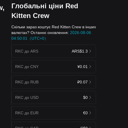
Глобальні ціни Red
w,
Kitten Crew
Скільки зараз коштує Red Kitten Crew в інших
валютах? Останнє оновлення:
2026-08-06
04:50:01（UTC+0）
RKC до ARS
ARS$1.3
RKC до CNY
¥0.01
RKC до RUB
₽0.07
RKC до USD
$0
RKC до EUR
€0