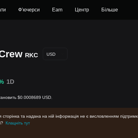
ати
Ф'ючерси
Earn
Центр
Більше
 Crew
RKC
USD
4%
1D
 становить $0.0008689 USD.
Ця сторінка та надана на ній інформація не є висловленням підтрим
і?
Клацніть тут