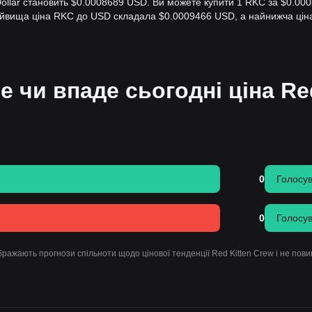
 Dollar становить $0.0008689 USD. Ви можете купити 1 RKC за $0.00
найвища ціна RKC до USD складала $0.0009466 USD, а найнижча ці
е чи впаде сьогодні ціна Re
0
Голосу
0
Голосу
ражають прогнози спільноти щодо цінової тенденції Red Kitten Crew і не пови