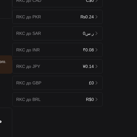
RKC до CAD
C$0
RKC до PKR
₨0.24
RKC до SAR
ر.س0
RKC до INR
₹0.08
ого.
RKC до JPY
¥0.14
RKC до GBP
£0
RKC до BRL
R$0
ь