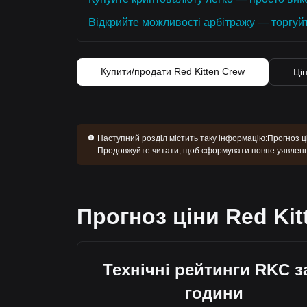
Відкрийте можливості арбітражу — торгуй
Купити/продати Red Kitten Crew
Ці
Наступний розділ містить таку інформацію:
Прогноз ці
Продовжуйте читати, щоб сформувати повне уявлення
Прогноз ціни Red Kit
Технічні рейтинги RKC з
години