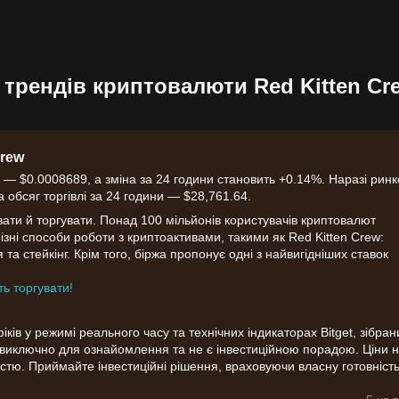
）
 трендів криптовалюти Red Kitten Cr
Crew
 — $0.0008689, а зміна за 24 години становить +0.14%. Наразі рин
а обсяг торгівлі за 24 години — $28,761.64.
вати й торгувати. Понад 100 мільйонів користувачів криптовалют
 різні способи роботи з криптоактивами, такими як Red Kitten Crew:
 та стейкінг. Крім того, біржа пропонує одні з найвигідніших ставок
ть торгувати!
ів у режимі реального часу та технічних індикаторах Bitget, зібрани
я виключно для ознайомлення та не є інвестиційною порадою. Ціни 
стю. Приймайте інвестиційні рішення, враховуючи власну готовніст