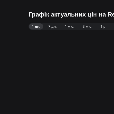
Графік актуальних цін на R
1 дн.
7 дн.
1 міс.
3 міс.
1 р.