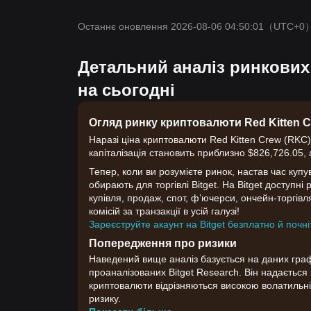
Останнє оновлення 2026-08-06 04:50:01
（UTC+0
Детальний аналіз ринкових
на сьогодні
Огляд ринку криптовалюти Red Kitten 
Наразі ціна криптовалюти Red Kitten Crew (RKC)
капіталізація становить приблизно $826,726.05, 
Тепер, коли ви розумієте ринок, настав час купу
обирають для торгівлі Bitget. На Bitget доступні
купівля, продаж, спот, ф’ючерси, ончейн-торгівля
комісій за транзакції в усій галузі!
Зареєструйте акаунт на Bitget безплатно й почні
Попередження про ризики
Наведений вище аналіз базується на даних графік
проаналізованих Bitget Research. Він надаєтьс
криптовалюти відрізняються високою волатильні
ризику.