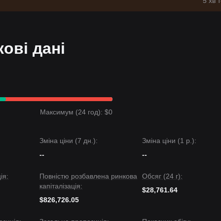
5 хв 
кові дані
Максимум (24 год): $0
Зміна ціни (7 дн.):
Зміна ціни (1 р.):
--
--
ія:
Повністю розбавлена ринкова
Обсяг (24 г):
капіталізація:
$28,761.64
$826,726.05