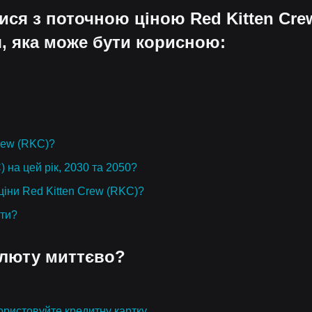
ися з поточною ціною Red Kitten Cre
, яка може бути корисною:
Crew (RKC)?
 на цей рік, 2030 та 2050?
ціни Red Kitten Crew (RKC)?
юти?
алюту миттєво?
ристовуйте кредитну картку.