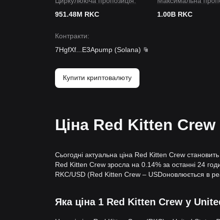
Циркулююча пропозиція:
Максимальна пропо
951.48M RKC
1.00B RKC
Контракти
:
7HgfXf
...
E3Apump
(
Solana
)
Купити криптовалюту
Ціна Red Kitten Crew
Сьогодні актуальна ціна Red Kitten Crew становит
Red Kitten Crew зросла на 0.14% за останні 24 годи
RKC/USD (Red Kitten Crew – USDоновлюється в ре
Яка ціна 1 Red Kitten Crew у Unite