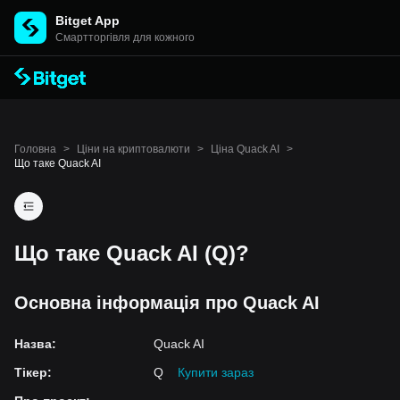
Bitget App
Cмартторгівля для кожного
Головна
>
Ціни на криптовалюти
>
Ціна Quack AI
>
Що таке Quack AI
Що таке Quack AI (Q)?
Основна інформація про Quack AI
Назва
:
Quack AI
Тікер
:
Q
Купити зараз