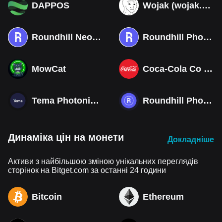
DAPPOS
Wojak (wojak.art)
Roundhill Neocloud ETF (Derivatives)
Roundhill Photonics & Optics ETF (Derivatives)
MowCat
Coca-Cola Co (Derivatives)
Tema Photonics & Optical ETF
Roundhill Photonics & Optics ETF
Динаміка цін на монети
Докладніше
Активи з найбільшою зміною унікальних переглядів
сторінок на Bitget.com за останні 24 години
Bitcoin
Ethereum