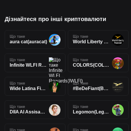
Дізнайтеся про інші криптовалюти
Що таке
Що таке
aura cat(auracat)
World Liberty Ponzi(WLP)
Що таке
Що таке
Infinite WLFI Rewards(IWLFI)
COLORS(COLORS🔥)
Що таке
Що таке
Wide Latina Finance Index(WLFI)
#BeDeFiant(BeDeFiant)
Що таке
Що таке
DIIA AI Assisant(DIIA)
Legomon(Legomon)
Що таке
Що таке