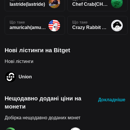
lastride(lastride)
Chef Crab(CHEFCRAB)
Що таке
Що таке
amuricah(amuricah)
Crazy Rabbit Coin(CRC)
Нові лістинги на Bitget
Нові лістинги
Union
Нещодавно додані ціни на
Докладніше
монети
Добірка нещодавно доданих монет