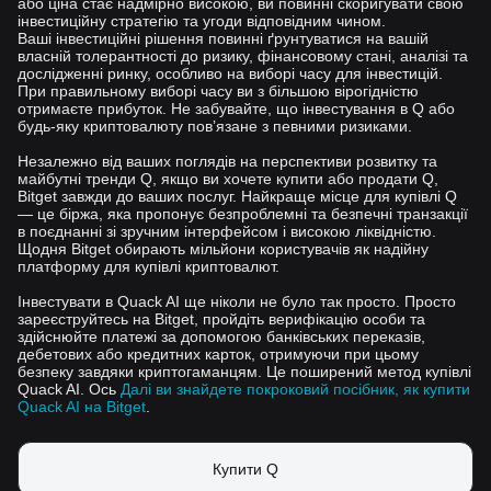
або ціна стає надмірно високою, ви повинні скоригувати свою
інвестиційну стратегію та угоди відповідним чином.
Ваші інвестиційні рішення повинні ґрунтуватися на вашій
власній толерантності до ризику, фінансовому стані, аналізі та
дослідженні ринку, особливо на виборі часу для інвестицій.
При правильному виборі часу ви з більшою вірогідністю
отримаєте прибуток. Не забувайте, що інвестування в Q або
будь-яку криптовалюту повʼязане з певними ризиками.
Незалежно від ваших поглядів на перспективи розвитку та
майбутні тренди Q, якщо ви хочете купити або продати Q,
Bitget завжди до ваших послуг. Найкраще місце для купівлі Q
— це біржа, яка пропонує безпроблемні та безпечні транзакції
в поєднанні зі зручним інтерфейсом і високою ліквідністю.
Щодня Bitget обирають мільйони користувачів як надійну
платформу для купівлі криптовалют.
Інвестувати в Quack AI ще ніколи не було так просто. Просто
зареєструйтесь на Bitget, пройдіть верифікацію особи та
здійснюйте платежі за допомогою банківських переказів,
дебетових або кредитних карток, отримуючи при цьому
безпеку завдяки криптогаманцям. Це поширений метод купівлі
Quack AI. Ось
Далі ви знайдете покроковий посібник, як купити
Quack AI на Bitget
.
Купити Q