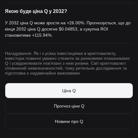
Якою буде ціна Q у 2032?
У 2032 ціна Q може зрости на +26.00%. Прогнозується, що до
кінця 2032 ціна Q досягне
$0.04853
, а сукупна ROI
становитиме +115.94%.
Нагадування: Як і з усіма інвестиціями в криптовалюту,
інвестори повинні уважно стежити за ринковими показниками
Q і усвідомлювати повʼязані з ним ризики. Світ криптовалют
сповнений невизначеностей, тому ретельне дослідження та
підготовка є надзвичайно важливими.
Ціна Q
Прогноз ціни Q
Новини про Q