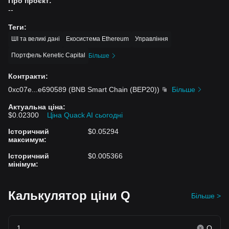
Про проєкт
:
--
Теги
:
ШІ та великі дані
Екосистема Ethereum
Управління
Портфель Kenetic Capital
Більше
Контракти
:
0xc07e
...
e690589
(
BNB Smart Chain (BEP20)
)
Більше
Актуальна ціна
:
$0.02300
Ціна Quack AI сьогодні
Історичний
$0.05294
максимум
:
Історичний
$0.005366
мінімум
:
Калькулятор ціни Q
Більше >
Q