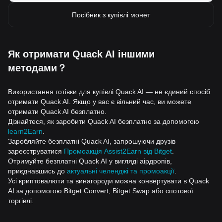
Посібник з купівлі монет
Як отримати Quack AI іншими
методами？
Використання готівки для купівлі Quack AI — не єдиний спосіб
отримати Quack AI. Якщо у вас є вільний час, ви можете
отримати Quack AI безплатно.
Дізнайтеся, як заробити Quack AI безплатно за допомогою
learn2Earn
.
Заробляйте безплатні Quack AI, запрошуючи друзів
зареєструватися
Промоакція Assist2Earn від Bitget
.
Отримуйте безплатні Quack AI у вигляді аірдропів,
приєднавшись до
актуальні челенджі та промоакції
.
Усі криптовалюти та винагороди можна конвертувати в Quack
AI за допомогою Bitget Convert, Bitget Swap або спотової
торгівлі.