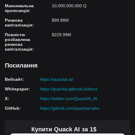
Максимальна
10,000,000,000 Q
пропозиція
:
Ринкова
$99.88M
капіталізація
:
Повністю
$229.99M
розбавлена
ринкова
капіталізація
:
Посилання
Вебсайт
:
https://quackai.ai/
Whitepaper
:
https://quackai.gitbook.io/docs
X
:
https://twitter.com/QuackAI_AI
GitHub
:
https://github.com/quackai-labs
Купити Quack AI за 1$