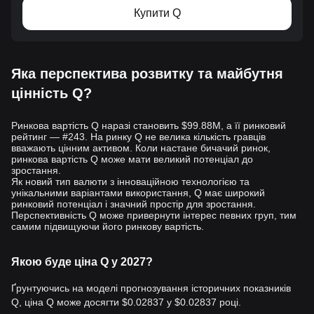
Купити Q
Яка перспектива розвитку та майбутня
цінність Q?
Ринкова вартість Q наразі становить $99.88M, а її ринковий
рейтинг — #243. На ринку Q не велика кількість гравців
вважають цінним активом. Коли настане бичачий ринок,
ринкова вартість Q може мати великий потенціал до
зростання.
Як новий тип валюти з інноваційною технологією та
унікальними варіантами використання, Q має широкий
ринковий потенціал і значний простір для зростання.
Перспективність Q може привернути інтерес певних груп, тим
самим підвищуючи його ринкову вартість.
Якою буде ціна Q у 2027?
Ґрунтуючись на моделі прогнозування історичних показників
Q, ціна Q може досягти
$0.02837
у
$0.02837
році.