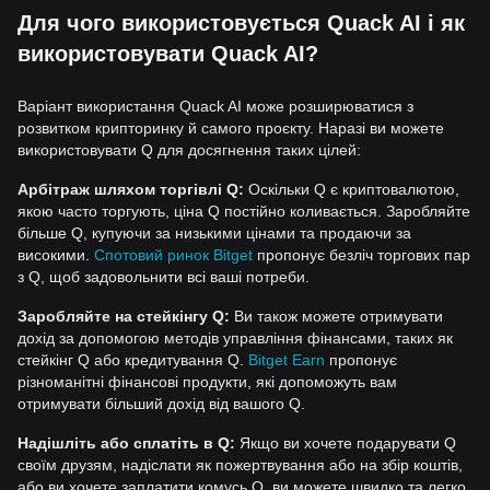
Для чого використовується Quack AI і як
використовувати Quack AI?
Варіант використання Quack AI може розширюватися з
розвитком крипторинку й самого проєкту. Наразі ви можете
використовувати Q для досягнення таких цілей:
Арбітраж шляхом торгівлі Q:
Оскільки Q є криптовалютою,
якою часто торгують, ціна Q постійно коливається. Заробляйте
більше Q, купуючи за низькими цінами та продаючи за
високими.
Спотовий ринок Bitget
пропонує безліч торгових пар
з Q, щоб задовольнити всі ваші потреби.
Заробляйте на стейкінгу Q:
Ви також можете отримувати
дохід за допомогою методів управління фінансами, таких як
стейкінг Q або кредитування Q.
Bitget Earn
пропонує
різноманітні фінансові продукти, які допоможуть вам
отримувати більший дохід від вашого Q.
Надішліть або сплатіть в Q:
Якщо ви хочете подарувати Q
своїм друзям, надіслати як пожертвування або на збір коштів,
або ви хочете заплатити комусь Q, ви можете швидко та легко