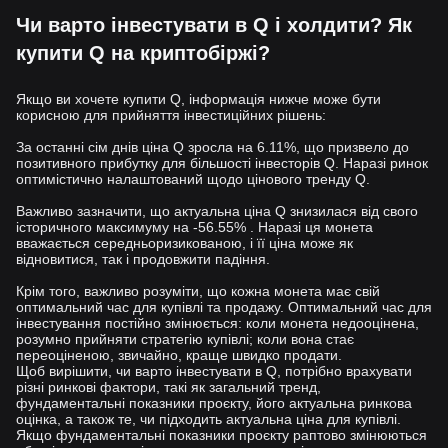
Чи варто інвестувати в Q і холдити? Як
купити Q на криптобіржі?
Якщо ви хочете купити Q, інформація нижче може бути
корисною для прийняття інвестиційних рішень:
За останні сім днів ціна Q зросла на 6.11%, що призвело до
позитивного прибутку для більшості інвесторів Q. Наразі ринок
оптимістично налаштований щодо цінового тренду Q.
Важливо зазначити, що актуальна ціна Q знизилася від свого
історичного максимуму на -56.55% . Наразі ця монета
вважається середньоризикованою, і її ціна може як
відновитися, так і продовжити падіння.
Крім того, важливо розуміти, що кожна монета має свій
оптимальний час для купівлі та продажу. Оптимальний час для
інвестування постійно змінюється: коли монета недооцінена,
розумно прийняти стратегію купівлі; коли вона стає
переоціненою, звичайно, краще швидко продати.
Щоб вирішити, чи варто інвестувати в Q, потрібно врахувати
різні ринкові фактори, такі як загальний тренд,
фундаментальні показники проєкту, його актуальна ринкова
оцінка, а також те, чи підходить актуальна ціна для купівлі.
Якщо фундаментальні показники проєкту раптово змінюються