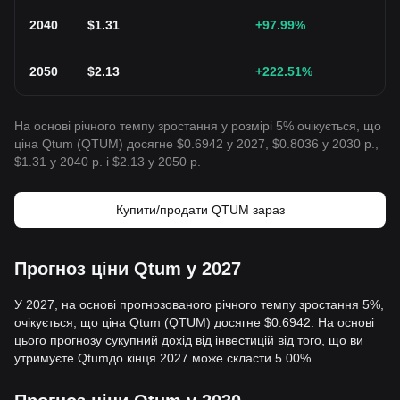
2040
$
1.31
+97.99
%
2050
$
2.13
+222.51
%
На основі річного темпу зростання у розмірі 5% очікується, що
ціна Qtum (QTUM) досягне $0.6942 у 2027, $0.8036 у 2030 р.,
$1.31 у 2040 р. і $2.13 у 2050 р.
Купити/продати QTUM зараз
Прогноз ціни Qtum у 2027
У 2027, на основі прогнозованого річного темпу зростання 5%,
очікується, що ціна Qtum (QTUM) досягне $0.6942. На основі
цього прогнозу сукупний дохід від інвестицій від того, що ви
утримуєте Qtumдо кінця 2027 може скласти 5.00%.