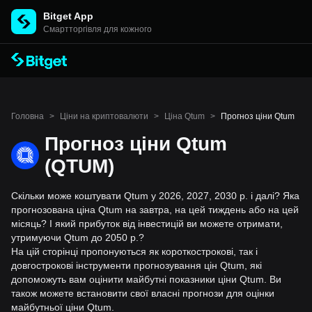
Bitget App
Cмартторгівля для кожного
Головна
>
Ціни на криптовалюти
>
Ціна Qtum
>
Прогноз ціни Qtum
Прогноз ціни Qtum
(QTUM)
Скільки може коштувати Qtum у 2026, 2027, 2030 р. і далі? Яка
прогнозована ціна Qtum на завтра, на цей тиждень або на цей
місяць? І який прибуток від інвестицій ви можете отримати,
утримуючи Qtum до 2050 р.?
На цій сторінці пропонуються як короткострокові, так і
довгострокові інструменти прогнозування цін Qtum, які
допоможуть вам оцінити майбутні показники ціни Qtum. Ви
також можете встановити свої власні прогнози для оцінки
майбутньої ціни Qtum.