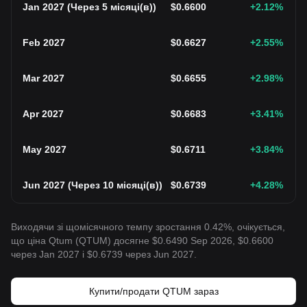
Jan 2027
(
Через 5 місяці(в)
)
$
0.6600
+2.12
%
Feb 2027
$
0.6627
+2.55
%
Mar 2027
$
0.6655
+2.98
%
Apr 2027
$
0.6683
+3.41
%
May 2027
$
0.6711
+3.84
%
Jun 2027
(
Через 10 місяці(в)
)
$
0.6739
+4.28
%
Виходячи зі щомісячного темпу зростання 0.42%, очікується,
що ціна Qtum (QTUM) досягне $0.6490 Sep 2026, $0.6600
через Jan 2027 і $0.6739 через Jun 2027.
Купити/продати QTUM зараз