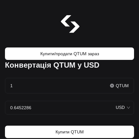
Купити/продати QTUM зараз
Конвертація QTUM у USD
QTUM
USD
Купити QTUM