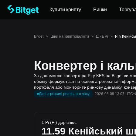
Купити крипту
Ринки
Торгув
Bitget
>
Ціни на криптовалюти
>
Ціна Pi
>
Pi у Кенійсь
Конвертер і каль
За допомогою конвертера PI у KES на Bitget ви може
обміну формуються на основі агрегованої інформації
портфеля або моніторите ринкову динаміку, конвер
Дані в режимі реального часу
·
2026-08-09 13:07 UTC+
1 Pi (PI) дорівнює
11.59
Кенійський ш