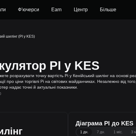
ати
Ф'ючерси
Earn
Центр
Більше
кий шилінг (PI у KES)
кулятор PI у KES
те розрахувати точну вартість Pi у Кенійський шилінг на основі реал
 про ціни торгівлі Pi на світових майданчиках. Незалежно від того,
тер надає точні й актуальні показники.
0
Діаграма PI до KES
илінг
1 дн.
7 дн.
1 міс.
3 м