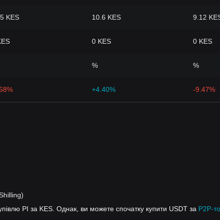
.5 KES
10.6 KES
9.12 KE
KES
0 KES
0 KES
%
%
.58%
+4.40%
-9.47%
hilling)
упівлю PI за KES. Однак, ви можете спочатку купити USDT за
P2P-то