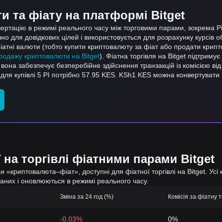
 та фіату на платформі Bitget
ертацію в режимі реального часу між торговими парами, зокрема Pi 
но для довідкових цілей і використовується для розрахунку курсів 
атні валюти (тобто купити криптовалюту за фіат або продати крип
продажу криптовалюти на Bitget
). Фіатна торгівля на Bitget підтриму
, вона забезпечує безперебійне здійснення транзакцій із комісією від
о для купівлі 5 PI потрібно 57.95 KES. KSh1 KES можна конвертувати
 на торгівлі фіатними парами Bitget
 «криптовалюта–фіат», доступні для фіатної торгівлі на Bitget. Усі 
даних і оновлюються в режимі реального часу.
Зміна за 24 год (%)
Комісія за фіатну т
-0.03%
0%