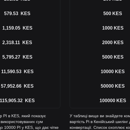
579.53
KES
500
KES
1,159.05
KES
1000
KES
2,318.11
KES
2000
KES
5,795.27
KES
5000
KES
11,590.53
KES
10000
KES
57,952.66
KES
50000
KES
115,905.32
KES
100000
KES
 PI в KES, який показує
У таблиці вище ви знайдете ко
о використовуваних сум
вартість Pi в Кенійський шилін
до 10000 PI у KES, що дає чітке
конвертації. Список охоплює ко