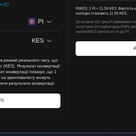
ити
PI/KES: 1 PI = 11.59 KES. Вартість 
сьогодні становить 11.59 KES.
PI
За останні 1D, ціна Pi змінилася на
за останні 24 години ціна Pi(PI) з
шилінг(KES) зросла на % до PI.
KES
А
 в режимі реального часу, що
г (KES). Результат конвертації
ат конвертації показує, що 1
ни на криптовалюту можуть
ти результати конвертації.
PI