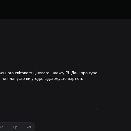
ьного світового цінового індексу Pi. Дані про курс
 чи плануєте ви угоди, відстежуєте вартість
іс.
1 р.
Усі