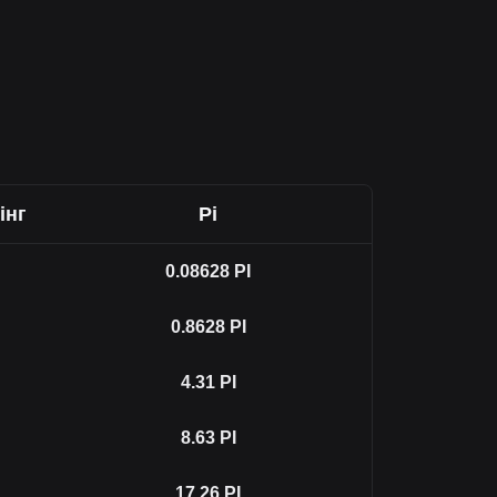
I
інг
Pi
0.08628
PI
0.8628
PI
4.31
PI
8.63
PI
17.26
PI