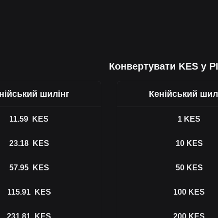
Конвертувати KES у P
нійський шилінг
Кенійський шил
11.59
KES
1
KES
23.18
KES
10
KES
57.95
KES
50
KES
115.91
KES
100
KES
231.81
KES
200
KES