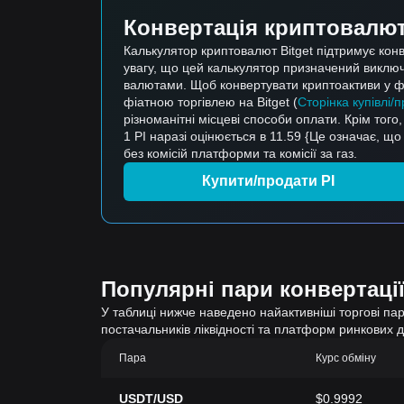
Конвертація криптовалюти
Калькулятор криптовалют Bitget підтримує конв
увагу, що цей калькулятор призначений виключ
валютами. Щоб конвертувати криптоактиви у фі
фіатною торгівлею на Bitget (
Сторінка купівлі/
різноманітні місцеві способи оплати. Крім того
1 PI наразі оцінюється в 11.59 {Це означає, щ
без комісій платформи та комісії за газ.
Купити/продати PI
Популярні пари конвертації
У таблиці нижче наведено найактивніші торгові пари
постачальників ліквідності та платформ ринкових 
Пара
Курс обміну
USDT/USD
$0.9992