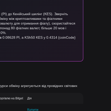
(PI) до Кенійський шилінг (KES). Зверніть
обміну між криптоактивами та фіатними
товалюту для отримання фіату), скористайтеся
є понад 80 фіатних валют, більше 20 мов і
 0%.
 в 0.08628 PI, а KSh50 KES у 0.4314 {coinCode}
курси обміну агрегуються від провідних світових
оргівлю на Bitget
Дія
Купити