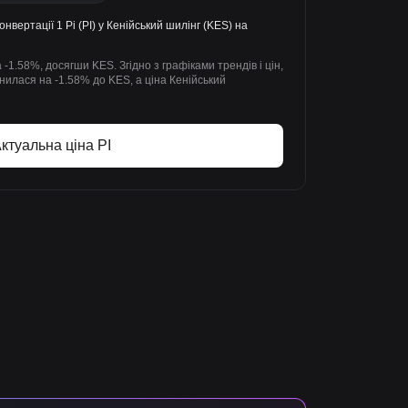
конвертації 1 Pi (PI) у Кенійський шилінг (KES) на
 -1.58%, досягши KES. Згідно з графіками трендів і цін,
мінилася на -1.58% до KES, а ціна Кенійський
ктуальна ціна PI