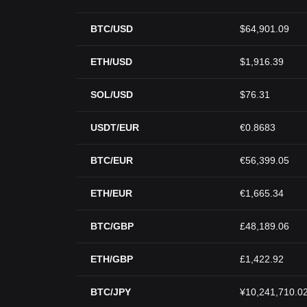
BTC/USD
$64,901.09
ETH/USD
$1,916.39
SOL/USD
$76.31
USDT/EUR
€0.8683
BTC/EUR
€56,399.05
ETH/EUR
€1,665.34
BTC/GBP
£48,189.06
ETH/GBP
£1,422.92
BTC/JPY
¥10,241,710.0