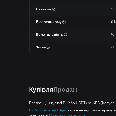
Низький
11
В середньому
0 
Волатильність
%
Зміна
-1
Купівля
Продаж
Пропозиції з купівлі PI (або USDT) за KES (Kenyan S
P2P-торгівля на Bitget
наразі не підтримує пряму к
допомогою
Спотовий ринок Bitget
.