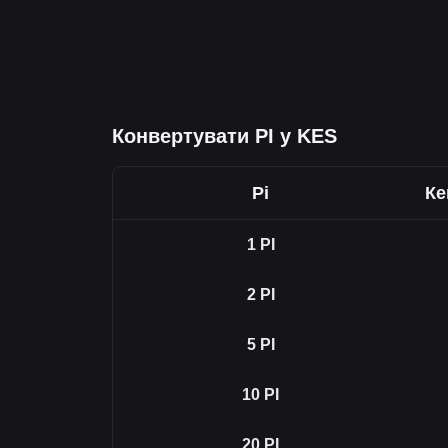
Конвертувати PI у KES
Pi
Ке
1
PI
2
PI
5
PI
10
PI
20
PI