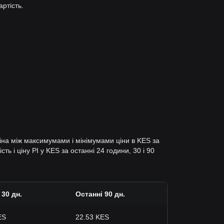
артість.
міна між максимумами і мінімумами ціни в KES за
ь і ціну PI у KES за останні 24 години, 30 і 90
 30 дн.
Останні 90 дн.
ES
22.53 KES