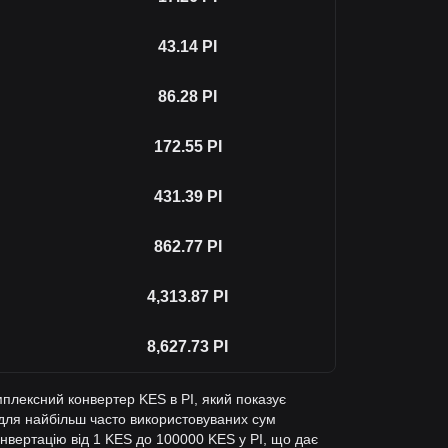
43.14
PI
86.28
PI
172.55
PI
431.39
PI
862.77
PI
4,313.87
PI
8,627.73
PI
мплексний конвертер KES в PI, який показує
г для найбільш часто використовуваних сум
нвертацію від 1 KES до 100000 KES у PI, що дає