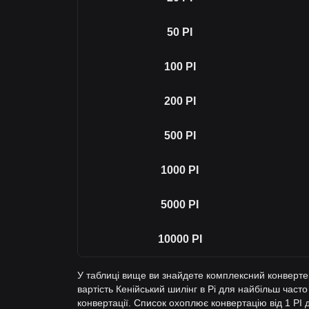
50
PI
100
PI
200
PI
500
PI
1000
PI
5000
PI
10000
PI
У таблиці вище ви знайдете комплексний конвертер
вартість Кенійський шилінг в Pi для найбільш част
конвертації. Список охоплює конвертацію від 1 PI 