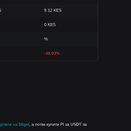
S
9.12 KES
0 KES
%
-48.03%
ргівля на Bitget
, а потім купити PI за USDT за