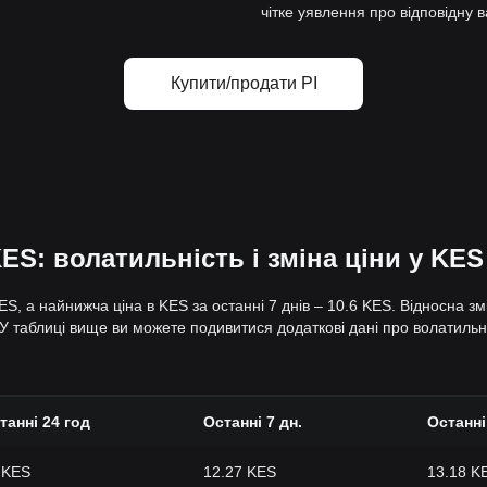
чітке уявлення про відповідну в
Купити/продати PI
ES: волатильність і зміна ціни у KES
ES, а найнижча ціна в KES за останні 7 днів – 10.6 KES. Відносна з
 У таблиці вище ви можете подивитися додаткові дані про волатильніст
танні 24 год
Останні 7 дн.
Останні
 KES
12.27 KES
13.18 K