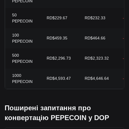
PEPECOIN
50
RD$229.67
RD$232.33
-1
PEPECOIN
100
RD$459.35
RD$464.66
-1
PEPECOIN
500
RD$2,296.73
RD$2,323.32
-1
PEPECOIN
1000
RD$4,593.47
RD$4,646.64
-1
PEPECOIN
Поширені запитання про
конвертацію PEPECOIN у DOP