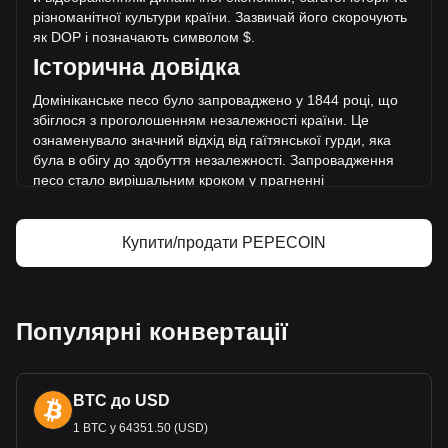
RD$4,976,447.88.
різноманітної культури країни. Зазвичай його скорочують
як DOP і позначають символом $.
Більше інформації про PepeCoin на Bitget
Історична д
овідка
Ціна PepeCoin
Домініканське песо було запроваджено у 1844 році, що
Прогноз ціни PepeCoin
збіглося з проголошенням незалежності країни. Це
Що таке PepeCoin (PEPECOIN)
ознаменувало значний відхід від гаїтянської гурди, яка
Калькулятор прибутку PepeCoin
була в обігу до здобуття незалежності. Запровадження
песо стало вирішальним кроком у прагнен
ні
Домініканської Республіки до економічного суверенітету
та ідентичності.
Купити/продати PEPECOIN
Дизайн і символіка
Дизайн домініканського песо - це гобелен історії та
культури країни. На банкнотах і монетах зображені
видатні національні герої, такі як Хуан Пабло Дуарте,
Популярні конвертації
якого
вважають батьком домініканської незалежності.
Вони також демонструють пам'ятки та символи, які
представляють природні чудеса та культурне багатство
BTC до USD
країни. Таке поєднання історичних та культурних образів
не лише полегшує економічні транзакції, але й слугує
1 BTC у 64351.50 (USD)
вихованню почуття національної гордості.