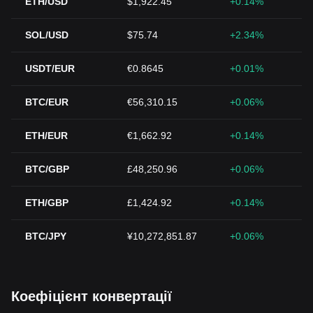
ETH/USD
$1,922.45
+0.14%
SOL/USD
$75.74
+2.34%
USDT/EUR
€0.8645
+0.01%
BTC/EUR
€56,310.15
+0.06%
ETH/EUR
€1,662.92
+0.14%
BTC/GBP
£48,250.96
+0.06%
ETH/GBP
£1,424.92
+0.14%
BTC/JPY
¥10,272,851.87
+0.06%
Коефіцієнт конвертації