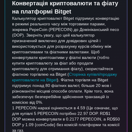
Конвертація криптовалюти та фіату
на платформі Bitget
Калькулятор криптовалют Bitget підтримує конвертацію
в режимі реального часу між торговими парами,
зокрема PepeCoin (PEPECOIN) до Домініканський песо
(DOP). Зверніть увагу, що цей калькулятор
призначений виключно для довідкових цілей і
використовується для розрахунку курсів обміну між
криптоактивами та фіатними валютами. Щоб
конвертувати криптоактиви у фіатні валюти (тобто
купити криптовалюту за фіат або продати
криптовалюту для отримання фіату), скористайтеся
фіатною торгівлею на Bitget (
Сторінка купівлі/продажу
криптовалюти на Bitget
). Фіатна торгівля на Bitget
підтримує понад 80 фіатних валют, більше 20 мов і
різноманітні місцеві способи оплати. Крім того, вона
забезпечує безперебійне здійснення транзакцій із
комісією від 0%.
1 PEPECOIN наразі оцінюється в 4.59 {Це означає, що
для купівлі 5 PEPECOIN потрібно 22.97 DOP. RD$1
DOP можна конвертувати в 0.2177 PEPECOIN, а RD$50
DOP у 1.09 {coinCode} без комісій платформи та комісії
за газ.