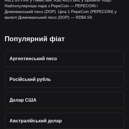
₨21.85 PKR у Пакистані, R$0.4023 BRL у Бразилії тощо.
Найпопулярніша пара з PepeCoin — PEPECOIN і
Домініканський песо (DOP). Ціна 1 PepeCoin (PEPECOIN) у
валюті Домініканський песо (DOP) — RD$4.59.
Популярний фіат
Аргентинський песо
Російський рубль
Долар США
Австралійський долар