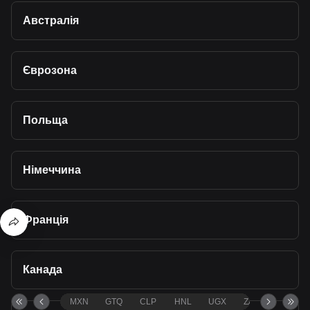
Австралія
Єврозона
Польща
Німеччина
Франція
Канада
MXN
GTQ
CLP
HNL
UGX
ZAR
TND