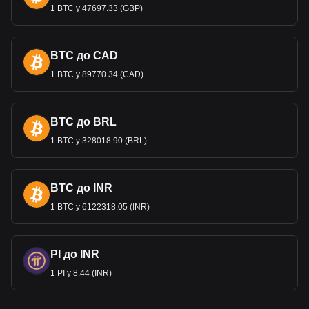
Дані сервісу обміну криптовалюти на фіату валюту
1 BTC у 47697.33 (GBP)
на Bitget показують, що найпопулярнішою парою
PepeCoin є PEPECOIN доDOP, а код валюти
PepeCoin — PEPECOIN. Використовуйте наш
криптовалютний калькулятор прямо зараз, щоб
BTC до CAD
дізнатися, скільки криптовалют можна обміняти на
1 BTC у 89770.34 (CAD)
DOP.
BTC до BRL
1 BTC у 328018.90 (BRL)
BTC до INR
1 BTC у 6122318.05 (INR)
PI до INR
1 PI у 8.44 (INR)