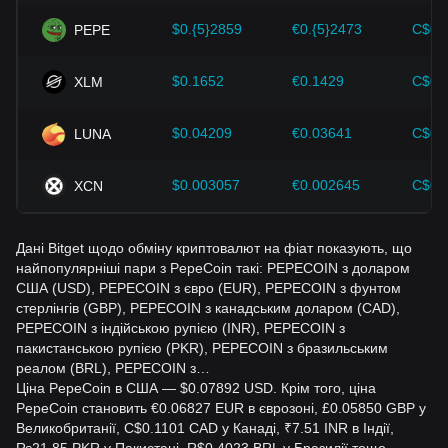
стратегії відповідно.
$0.{5}2859
€0.{5}2473
C$0.
PEPE
$0.1652
€0.1429
C$0.
XLM
$0.04209
€0.03641
C$0.
LUNA
$0.003057
€0.002645
C$0.
XCN
Дані Bitget щодо обміну криптовалют на фіат показують, що
найпопулярніші пари з PepeCoin такі: PEPECOIN з доларом
США (USD), PEPECOIN з євро (EUR), PEPECOIN з фунтом
стерлінгів (GBP), PEPECOIN з канадським доларом (CAD),
PEPECOIN з індійською рупією (INR), PEPECOIN з
пакистанською рупією (PKR), PEPECOIN з бразильським
реалом (BRL), PEPECOIN з…
Ціна PepeCoin в США — $0.07892 USD. Крім того, ціна
PepeCoin становить €0.06827 EUR в єврозоні, £0.05850 GBP у
Великобританії, C$0.1101 CAD у Канаді, ₹7.51 INR в Індії,