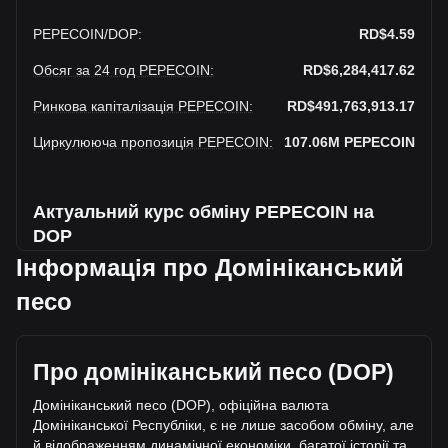
PEPECOIN
/
DOP
:
RD$4.59
Обсяг за 24 год PEPECOIN
:
RD$6,284,417.62
Ринкова капіталізація PEPECOIN
:
RD$491,763,913.17
Циркулююча пропозиція PEPECOIN
:
107.06M
PEPECOIN
Актуальний курс обміну PEPECOIN на
DOP
Інформація про Домініканський
PepeCoin до Домініканський песо цього тижня зростає.
песо
Поточна ринкова ціна PepeCoin становить RD$4.59 за
PEPECOIN, а загальна ринкова капіталізація становить
RD$491,763,913.17 DOP , розрахована на основі
Про домініканський песо (DOP)
циркулюючої пропозиції у розмірі 107,057,220
PEPECOIN. За останні 24 години обсяг торгівлі PepeCoin
Домініканський песо (DOP), офіційна валюта
впав на +26.28% (RD$1,307,969.75 DOP). Минулого
Домініканської Республіки, є не лише засобом обміну, але
торгового дня обсяг торгівлі PEPECOIN склав
й відображенням динамічної економіки, багатої історії та