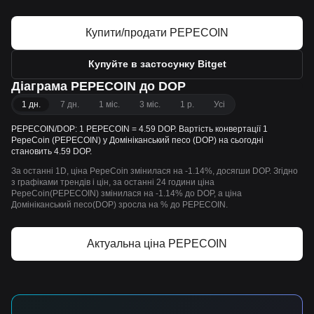
Купити/продати PEPECOIN
Купуйте в застосунку Bitget
Діаграма PEPECOIN до DOP
1 дн.
7 дн.
1 міс.
3 міс.
1 р.
Усі
PEPECOIN/DOP: 1 PEPECOIN = 4.59 DOP. Вартість конвертації 1
PepeCoin (PEPECOIN) у Домініканський песо (DOP) на сьогодні
становить 4.59 DOP.
За останні 1D, ціна PepeCoin змінилася на -1.14%, досягши DOP. Згідно
з графіками трендів і цін, за останні 24 години ціна
PepeCoin(PEPECOIN) змінилася на -1.14% до DOP, а ціна
Домініканський песо(DOP) зросла на % до PEPECOIN.
Актуальна ціна PEPECOIN