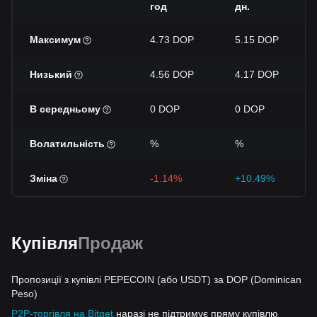
год
дн.
Максимум
4.73 DOP
5.15 DOP
Низький
4.56 DOP
4.17 DOP
В середньому
0 DOP
0 DOP
Волатильність
%
%
Зміна
-1.14%
+10.49%
Купівля
Продаж
Пропозиції з купівлі PEPECOIN (або USDT) за DOP (Dominican
Peso)
P2P-торгівля на Bitget
наразі не підтримує пряму купівлю