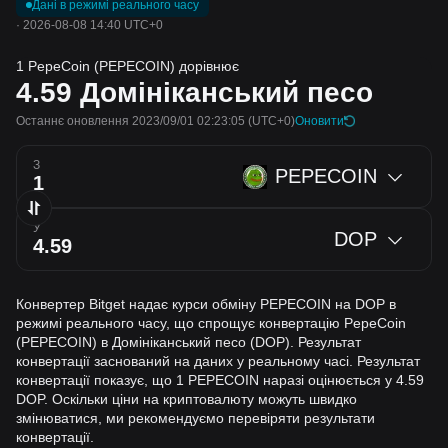
Дані в режимі реального часу
·
2026-08-08 14:40 UTC+0
1 PepeCoin (PEPECOIN) дорівнює
4.59
Домініканський песо
Останнє оновлення 2023/09/01 02:23:05
(UTC+0)
Оновити
З
PEPECOIN
У
DOP
Конвертер Bitget надає курси обміну PEPECOIN на DOP в
режимі реального часу, що спрощує конвертацію PepeCoin
(PEPECOIN) в Домініканський песо (DOP). Результат
конвертації заснований на даних у реальному часі. Результат
конвертації показує, що 1 PEPECOIN наразі оцінюється у 4.59
DOP. Оскільки ціни на криптовалюту можуть швидко
змінюватися, ми рекомендуємо перевіряти результати
конвертації.