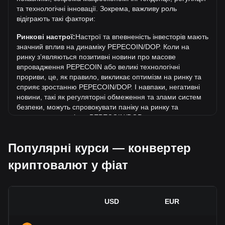
PEPECOIN у DOP поточний історичний максимум.
та технологічні інновації. Зокрема, важливу роль
відіграють такі фактори:
Яка динаміка цін PepeCoin у DOP?
За останні 7 днів обмінний курс PepeCoin (PEPECOIN)
Ринкові настрої:
Настрої та впевненість інвесторів мають
виріс на 10.49%. За останній місяць обмінний курс
значний вплив на динаміку PEPECOIN/DOP. Коли на
PepeCoin (PEPECOIN) зріс на 46.50% стосовно наступної
ринку зʼявляються позитивні новини про масове
валюти: Домініканський песо (DOP).
впровадження PEPECOIN або великі технологічні
прориви, це, як правило, викликає оптимізм на ринку та
сприяє зростанню PEPECOIN/DOP. І навпаки, негативні
новини, такі як регуляторні обмеження та злами систем
безпеки, можуть спровокувати паніку на ринку та
призвести до падіння PEPECOIN/DOP.
Регуляторне середовище:
Державна політика та
Популярні курси — конвертер
регуляція, що стосуються криптовалют, мають
безпосередній вплив на їх масове впровадження, що, в
криптовалют у фіат
свою чергу, визначає їхню вартість відносно традиційних
валют, таких як долар США. Чітка та сприятлива
регуляція може підвищити довіру інвесторів до
криптовалют і сприяти зростанню їхньої вартості. І
USD
EUR
навпаки, незрозуміла або надто сувора регуляторна
політика може перешкоджати розвитку криптовалют і