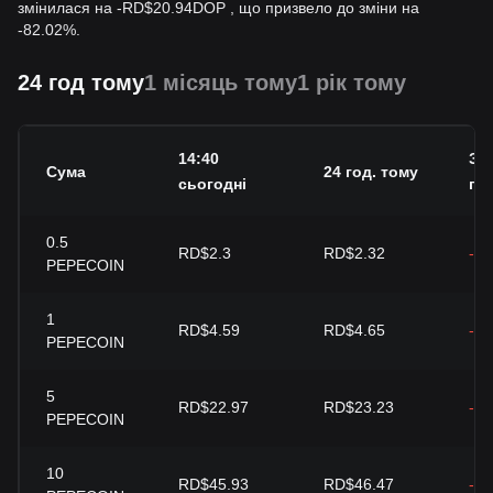
змінилася на
-
RD$
20.94
DOP
, що призвело до зміни на
-82.02%.
24 год тому
1 місяць тому
1 рік тому
14:40
Змі
Сума
24 год. тому
сьогодні
год
0.5
RD$2.3
RD$2.32
-1
PEPECOIN
1
RD$4.59
RD$4.65
-1
PEPECOIN
5
RD$22.97
RD$23.23
-1
PEPECOIN
10
RD$45.93
RD$46.47
-1