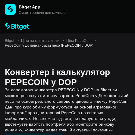
Bitget App
Cмартторгівля для кожного
Bitget
>
Ціни на криптовалюти
>
Ціна PepeCoin
>
PepeCoin у Домініканський песо (PEPECOIN у DOP)
Конвертер і калькулятор
PEPECOIN у DOP
За допомогою конвертера PEPECOIN у DOP на Bitget ви
можете розрахувати точну вартість PepeCoin у Домініканський
песо на основі реального світового цінового індексу PepeCoin.
Дані про курс обміну формуються на основі агрегованої
інформації про ціни торгівлі PepeCoin на світових
майданчиках. Незалежно від того, чи плануєте ви угоди,
відстежуєте вартість портфеля або моніторите ринкову
динаміку, конвертер надає точні й актуальні показники.