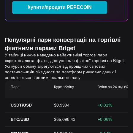
Купити/продати PEPECOIN
Популярні пари конвертації на торгівлі
фіатними парами Bitget
У таблиці нижче наведено найактивніші торгові пари
«криптовалюта–фіат», доступні для фіатної торгівлі на Bitget.
Усі курси обміну агрегуються від провідних світових
постачальників ліквідності та платформ ринкових даних і
оновлюються в режимі реального часу.
Пара
Курс обміну
Зміна за 24 год (%)
USDT/USD
$0.9994
+0.01%
BTC/USD
$65,098.43
+0.06%