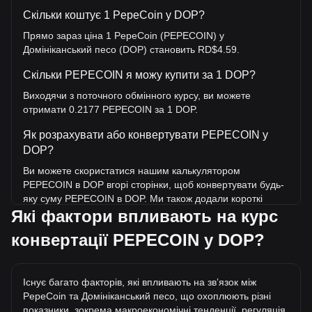
Скільки коштує 1 PepeCoin у DOP?
Прямо зараз ціна 1 PepeCoin (PEPECOIN) у
Домініканський песо (DOP) становить RD$4.59.
Скільки PEPECOIN я можу купити за 1 DOP?
Виходячи з поточного обмінного курсу, ви можете
отримати 0.2177 PEPECOIN за 1 DOP.
Як розрахувати або конвертувати PEPECOIN у
DOP?
Ви можете скористатися нашим калькулятором
PEPECOIN в DOP вгорі сторінки, щоб конвертувати будь-
яку суму PEPECOIN в DOP. Ми також додали короткі
Які фактори впливають на курс
довідкові таблиці для найпопулярніших конвертацій.
Наприклад, 5 DOP еквівалентні 1.09 PEPECOIN, а 5
конвертації PEPECOIN у DOP?
PEPECOIN коштуватимуть близько 22.97DOP.
Яка найвища ціна PEPECOIN/DOP в історії?
Існує багато факторів, які впливають на звʼязок між
Найвища ціна 1 PEPECOIN у DOP за весь час становить
PepeCoin та Домініканський песо, що охоплюють різні
RD$440.34. Ще невідомо, чи перевищить вартість 1
показники, зокрема макроекономічні тенденції, регуляція