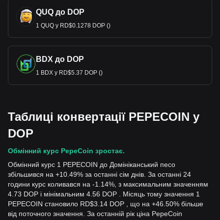
QUQ до DOP
1 QUQ у RD$0.1278 DOP ()
BDX до DOP
1 BDX у RD$5.37 DOP ()
Таблиці конвертації PEPECOIN у
DOP
Обмінний курс PepeCoin зростає.
Обмінний курс 1 PEPECOIN до Домініканський песо
збільшився на +10.49% за останні сім днів. За останні 24
години курс коливався на -1.14%, з максимальним значенням
4.73 DOP і мінімальним 4.56 DOP . Місяць тому значення 1
PEPECOIN становило RD$3.14 DOP , що на +46.50% більше
від поточного значення. За останній рік ціна PepeCoin