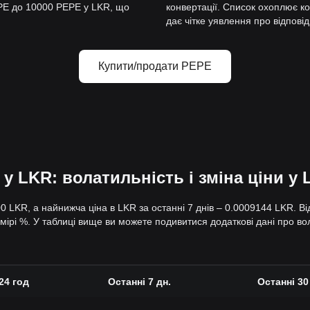
EPE до 10000 PEPE у LKR, що
конвертації. Список охоплює к
дає чітке уявлення про відповід
Купити/продати PEPE
у LKR: волатильність і зміна ціни у
00 LKR, а найнижча ціна в LKR за останні 7 днів – 0.0009144 LKR. В
змірі %. У таблиці вище ви можете подивитися додаткові дані про вол
24 год
Останні 7 дн.
Останні 30