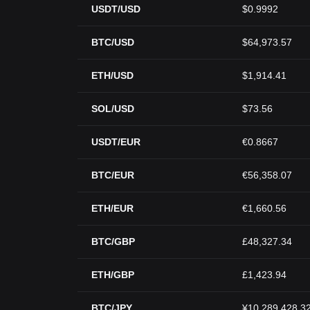
USDT/USD
$0.9992
BTC/USD
$64,973.57
ETH/USD
$1,914.41
SOL/USD
$73.56
USDT/EUR
€0.8667
BTC/EUR
€56,358.07
ETH/EUR
€1,660.56
BTC/GBP
£48,327.34
ETH/GBP
£1,423.94
BTC/JPY
¥10,289,428.3