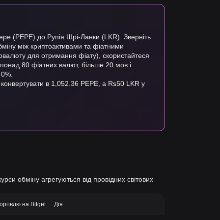
epe (PEPE) до Рупія Шрі-Ланки (LKR). Зверніть
обміну між криптоактивами та фіатними
товалюту для отримання фіату), скористайтеся
є понад 80 фіатних валют, більше 20 мов і
 0%.
 конвертувати в 1,052.36 PEPE, а Rs50 LKR у
курси обміну агрегуються від провідних світових
оргівлю на Bitget
Дія