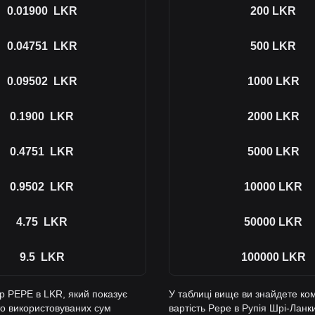
0.01900
LKR
200
LKR
0.04751
LKR
500
LKR
0.09502
LKR
1000
LKR
0.1900
LKR
2000
LKR
0.4751
LKR
5000
LKR
0.9502
LKR
10000
LKR
4.75
LKR
50000
LKR
9.5
LKR
100000
LKR
р PEPE в LKR, який показує
У таблиці вище ви знайдете ко
то використовуваних сум
вартість Pepe в Рупія Шрі-Лан