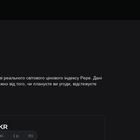
 реального світового цінового індексу Pepe. Дані
но від того, чи плануєте ви угоди, відстежуєте
LKR
іс.
1 р.
Усі