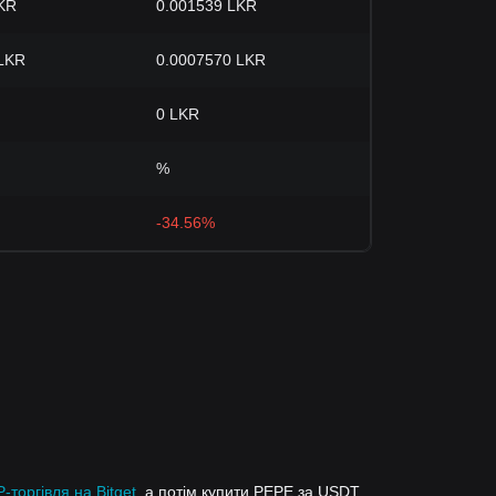
KR
0.001539 LKR
 LKR
0.0007570 LKR
0 LKR
%
-34.56%
-торгівля на Bitget
, а потім купити PEPE за USDT