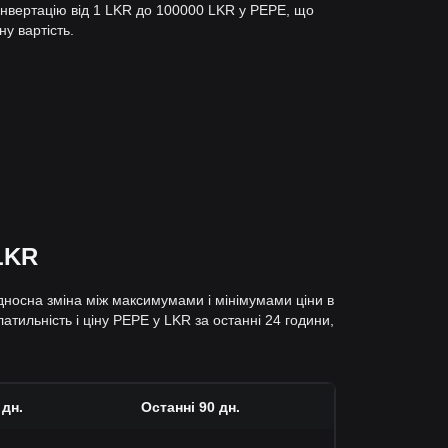
онвертацію від 1 LKR до 100000 LKR у PEPE, що
ну вартість.
 LKR
ідносна зміна між максимумами і мінімумами ціни в
атильність і ціну PEPE у LKR за останні 24 години,
 дн.
Останні 90 дн.