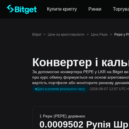
Купити крипту
Ринки
Торгув
Bitget
>
Ціни на криптовалюти
>
Ціна Pepe
>
Pepe у Р
Конвертер і кал
За допомогою конвертера PEPE у LKR на Bitget ви м
про курс обміну формуються на основі агрегованої 
вартість портфеля або моніторите ринкову динаміку
Дані в режимі реального часу
·
2026-08-07 12:07 UTC+
1 Pepe (PEPE) дорівнює
0.0009502
Рупія Шр