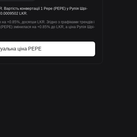
 Вартість конвертації 1 Pepe (PEPE) у Рупія Шрі-
 0.0009502 LKR.
 на +0.85%, досягши LKR. Згідно з графіками трендів і
e(PEPE) змінилася на +0.85% до LKR, а ціна Рупія Шрі-
туальна ціна PEPE