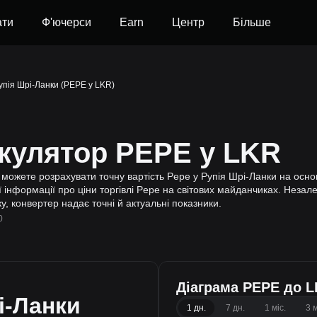
ати
Ф'ючерси
Earn
Центр
Більше
упія Шрі-Ланки (PEPE у LKR)
ькулятор PEPE у LKR
ожете розрахувати точну вартість Pepe у Рупія Шрі-Ланки на основі
інформації про ціни торгівлі Pepe на світових майданчиках. Незалеж
, конвертер надає точні й актуальні показники.
0
Діаграма PEPE до 
і-Ланки
1 дн.
7 дн.
1 міс.
3 м