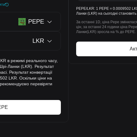
ити
PEPE/LKR: 1 PEPE = 0.0009502 LKR.
Ланки (LKR) на сьогодні становить
PEPE
За останні 1D, ціна Pepe змінилася
цін, за останні 24 години ціна Pep
Ланки(LKR) зросла на % до PEPE.
LKR
Ак
LKR в режимі реального часу,
рі-Ланки (LKR). Результат
асі. Результат конвертації
502 LKR. Оскільки ціни на
 рекомендуємо перевіряти
PEPE