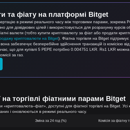
 та фіату на платформі Bitget
вертацію в режимі реального часу між торговими парами, зокрема P
но для довідкових цілей і використовується для розрахунку курсів 
атні валюти (тобто купити криптовалюту за фіат або продати крип
продажу криптовалюти на Bitget
). Фіатна торгівля на Bitget підтриму
, вона забезпечує безперебійне здійснення транзакцій із комісією від
ачає, що для купівлі 5 PEPE потрібно 0.004751 LKR. Rs1 LKR можна
місії за газ.
 на торгівлі фіатними парами Bitget
 «криптовалюта–фіат», доступні для фіатної торгівлі на Bitget. Усі 
даних і оновлюються в режимі реального часу.
Зміна за 24 год (%)
Комісія за фіатну т