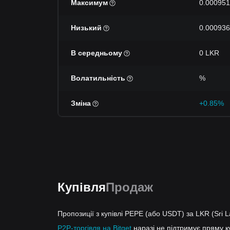
Максимум
0.00095
Низький
0.00093
В середньому
0 LKR
Волатильність
%
Зміна
+0.85%
Купівля
Продаж
Пропозиції з купівлі PEPE (або USDT) за LKR (Sri 
P2P-торгівля на Bitget
наразі не підтримує пряму 