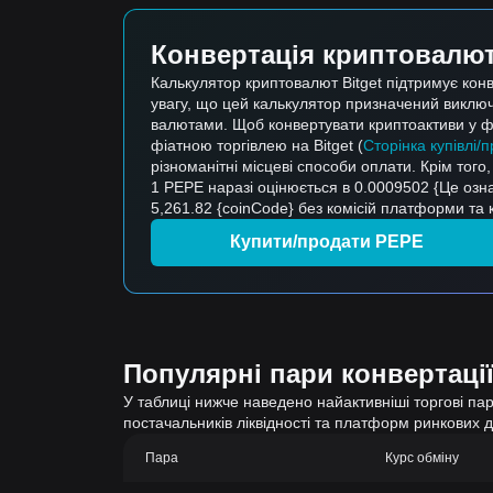
Конвертація криптовалюти
Калькулятор криптовалют Bitget підтримує кон
увагу, що цей калькулятор призначений виключ
валютами. Щоб конвертувати криптоактиви у фі
фіатною торгівлею на Bitget (
Сторінка купівлі/
різноманітні місцеві способи оплати. Крім того
1 PEPE наразі оцінюється в 0.0009502 {Це озн
5,261.82 {coinCode} без комісій платформи та ко
Купити/продати PEPE
Популярні пари конвертації
У таблиці нижче наведено найактивніші торгові пари
постачальників ліквідності та платформ ринкових 
Пара
Курс обміну