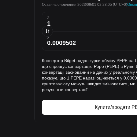
Останнє оновлення 2023/09/01 02:23:05
(UTC+0)
Онов
З
У
Конвертер Bitget надає курси обміну PEPE на 
що спрощує конвертацію Pepe (PEPE) в Рупія Ш
конвертації заснований на даних у реальному ч
показує, що 1 PEPE наразі оцінюється у 0.0009
криптовалюту можуть швидко змінюватися, ми
результати конвертації.
Купити/продати 