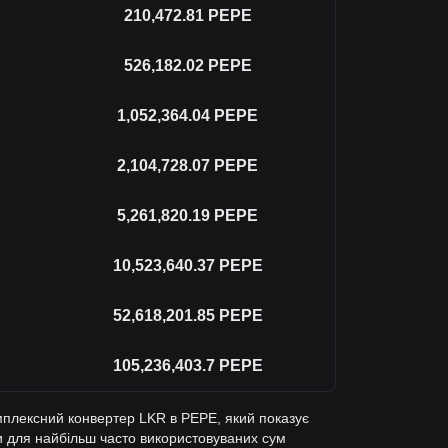
210,472.81
PEPE
526,182.02
PEPE
1,052,364.04
PEPE
2,104,728.07
PEPE
5,261,820.19
PEPE
10,523,640.37
PEPE
52,618,201.85
PEPE
105,236,403.7
PEPE
мплексний конвертер LKR в PEPE, який показує
ки для найбільш часто використовуваних сум