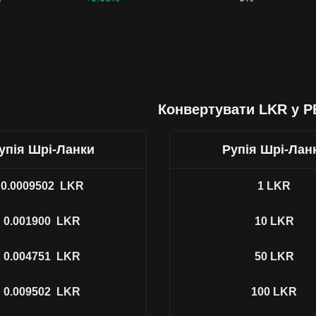
Конвертувати LKR у 
упія Шрі-Ланки
Рупія Шрі-Лан
0.0009502
LKR
1
LKR
0.001900
LKR
10
LKR
0.004751
LKR
50
LKR
0.009502
LKR
100
LKR