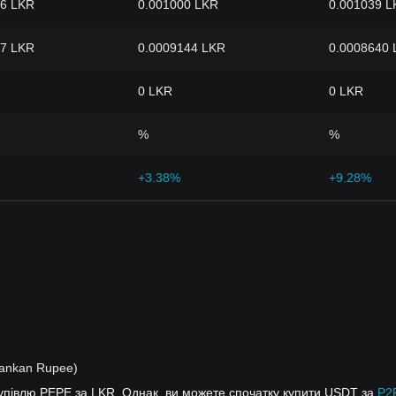
16 LKR
0.001000 LKR
0.001039 L
67 LKR
0.0009144 LKR
0.0008640
0 LKR
0 LKR
%
%
+3.38%
+9.28%
Lankan Rupee)
купівлю PEPE за LKR. Однак, ви можете спочатку купити USDT за
P2P