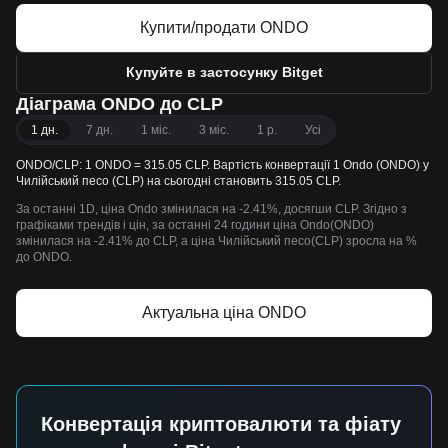
Купити/продати ONDO
Купуйте в застосунку Bitget
Діаграма ONDO до CLP
1 дн.
7 дн.
1 міс.
3 міс.
1 р.
Усі
ONDO/CLP: 1 ONDO = 315.05 CLP. Вартість конвертації 1 Ondo (ONDO) у
Чилійський песо (CLP) на сьогодні становить 315.05 CLP.
За останні 1D, ціна Ondo змінилася на -2.41%, досягши CLP. Згідно з
графіками трендів і цін, за останні 24 години ціна Ondo(ONDO)
змінилася на -2.41% до CLP, а ціна Чилійський песо(CLP) зросла на %
до ONDO.
Актуальна ціна ONDO
Конвертація криптовалюти та фіату