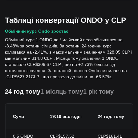
Таблиці конвертації ONDO у CLP
Обмінний курс Ondo зростає.
Обмінний курс 1 ONDO до Чилійський песо збільшився на
-8.48% за останні сім днів. За останні 24 години курс
коливався на -2.41%, з максимальним значенням 328.05 CLP і
мінімальним 314.8 CLP . Місяць тому значення 1 ONDO
становило CLP$306.67 CLP , що на +2.73% більше від
поточного значення. За останній рік ціна Ondo змінилася на
-
CLP$
627.21
CLP
, що призвело до зміни на -66.57%.
24 год тому
1 місяць тому
1 рік тому
Сума
19:19 сьогодні
24 год. тому
0.5
ONDO
CLP$157.52
CLP$161.41