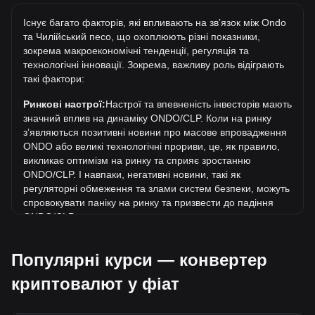
Найвища ціна 1 ONDO у CLP за весь час становить
Існує багато факторів, які впливають на звʼязок між Ondo
CLP$1,959.59. Ще невідомо, чи перевищить вартість 1
та Чилійський песо, що охоплюють різні показники,
ONDO у CLP поточний історичний максимум.
зокрема макроекономічні тенденції, регуляція та
Яка динаміка цін у CLP?
технологічні інновації. Зокрема, важливу роль відіграють
такі фактори:
За останні 7 днів обмінний курс Ondo (ONDO) знизився
на 8.48%. За останній місяць обмінний курс Ondo
Ринкові настрої:
Настрої та впевненість інвесторів мають
(ONDO) зріс на 2.73% стосовно наступної валюти:
значний вплив на динаміку ONDO/CLP. Коли на ринку
Чилійський песо (CLP).
зʼявляються позитивні новини про масове впровадження
ONDO або великі технологічні прориви, це, як правило,
викликає оптимізм на ринку та сприяє зростанню
ONDO/CLP. І навпаки, негативні новини, такі як
регуляторні обмеження та злами систем безпеки, можуть
спровокувати паніку на ринку та призвести до падіння
ONDO/CLP.
Регуляторне середовище:
Державна політика та
Популярні курси — конвертер
регуляція, що стосуються криптовалют, мають
безпосередній вплив на їх масове впровадження, що, в
криптовалют у фіат
свою чергу, визначає їхню вартість відносно традиційних
валют, таких як долар США. Чітка та сприятлива
регуляція може підвищити довіру інвесторів до