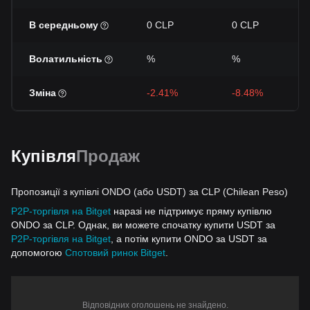
В середньому
0 CLP
0 CLP
Волатильність
%
%
Зміна
-2.41%
-8.48%
Купівля
Продаж
Пропозиції з купівлі ONDO (або USDT) за CLP (Chilean Peso)
P2P-торгівля на Bitget
наразі не підтримує пряму купівлю
ONDO за CLP. Однак, ви можете спочатку купити USDT за
P2P-торгівля на Bitget
, а потім купити ONDO за USDT за
допомогою
Спотовий ринок Bitget
.
Відповідних оголошень не знайдено.