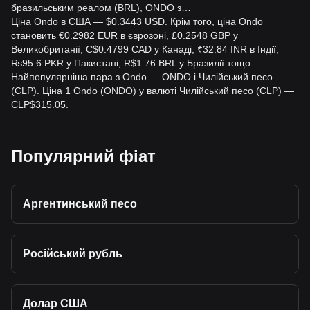
бразильським реалом (BRL), ONDO з…
Ціна Ondo в США — $0.3443 USD. Крім того, ціна Ondo
становить €0.2982 EUR в єврозоні, £0.2548 GBP у
Великобританії, C$0.4799 CAD у Канаді, ₹32.84 INR в Індії,
₨95.6 PKR у Пакистані, R$1.76 BRL у Бразилії тощо.
Найпопулярніша пара з Ondo — ONDO і Чилійський песо
(CLP). Ціна 1 Ondo (ONDO) у валюті Чилійський песо (CLP) —
CLP$315.05.
Популярний фіат
Аргентинський песо
Російський рубль
Долар США