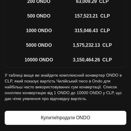
200
ONDO
63,009.29
CLP
500
ONDO
157,523.21
CLP
1000
ONDO
315,046.43
CLP
5000
ONDO
1,575,232.13
CLP
10000
ONDO
3,150,464.26
CLP
У таблиці вище ви знайдете комплексний конвертер ONDO в
CLP, який показує вартість Чилійський песо в Ondo для
найбільш часто використовуваних сум конвертації. Список
охоплює конвертацію від 1 ONDO до 10000 ONDO у CLP, що
дає чітке уявлення про відповідну вартість.
Купити/продати ONDO