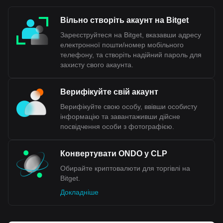
(USD). Натомість він працює за системою плаваючого
обмінного курсу. У системі плаваючого валютного курсу
Вільно створіть акаунт на Bitget
вартість валюти визначається на валю
тному ринку через
попит і пропозицію відносно інших валют. Це означає, що
Зареєструйтеся на Bitget, вказавши адресу
вартість CLP може коливатися по відношенню до долара
електронної пошти/номер мобільного
США залежно від ринкових умов, економічних факторів та
телефону, та створіть надійний пароль для
рішень Центрального банку Чилі щодо монетарної
захисту свого акаунта.
політики.
Верифікуйте свій акаунт
Дані сервісу обміну криптовалюти на фіату валюту
на Bitget показують, що найпопулярнішою парою
Верифікуйте свою особу, ввівши особисту
Ondo є ONDO доCLP, а код валюти Ondo — ONDO.
інформацію та завантаживши дійсне
Використовуйте наш криптовалютний калькулятор
посвідчення особи з фотографією.
прямо зараз, щоб дізнатися, скільки криптовалют
можна обміняти на CLP.
Конвертувати ONDO у CLP
Обирайте криптовалюти для торгівлі на
Bitget.
Докладніше