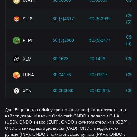
$0.06966
€0.06034
C$0.
DOGE
неправильних рішень. Після розгляду цих факторів
інвесторам також слід уважно стежити за майбутніми
C$0.
змінами в ціні Ondo і коригувати свої інвестиційні стратегії
$0.{5}4617
€0.{5}3999
SHIB
{5}64
відповідно.
C$0.
$0.{5}2860
€0.{5}2477
PEPE
{5}39
$0.1623
€0.1406
C$0.
XLM
$0.04176
€0.03617
C$0.
LUNA
$0.003030
€0.002625
C$0.
XCN
Дані Bitget щодо обміну криптовалют на фіат показують, що
найпопулярніші пари з Ondo такі: ONDO з доларом США
(USD), ONDO з євро (EUR), ONDO з фунтом стерлінгів (GBP),
ONDO з канадським доларом (CAD), ONDO з індійською
рупією (INR), ONDO з пакистанською рупією (PKR), ONDO з