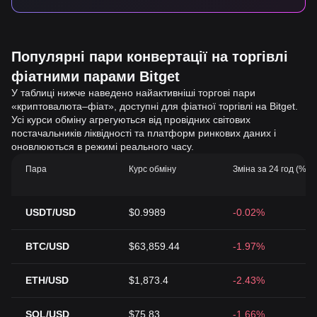
Популярні пари конвертації на торгівлі
фіатними парами Bitget
У таблиці нижче наведено найактивніші торгові пари
«криптовалюта–фіат», доступні для фіатної торгівлі на Bitget.
Усі курси обміну агрегуються від провідних світових
постачальників ліквідності та платформ ринкових даних і
оновлюються в режимі реального часу.
Пара
Курс обміну
Зміна за 24 год (%)
USDT/USD
$0.9989
-0.02%
BTC/USD
$63,859.44
-1.97%
ETH/USD
$1,873.4
-2.43%
SOL/USD
$75.83
-1.66%