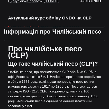
Циркулююча пропозиція ONDO
:
4.87B
ONDO
Актуальний курс обміну ONDO на CLP
Ondo до Чилійський песо цього тижня падає.
Інформація про Чилійський песо
Поточна ринкова ціна Ondo становить CLP$315.05 за
ONDO, а загальна ринкова капіталізація становить
CLP$1,534,065,252,349 CLP , розрахована на основі
Про чилійське песо
циркулюючої пропозиції у розмірі 4,869,330,400 ONDO.
(CLP)
За останні 24 години обсяг торгівлі Ondo впав на +32.53%
(CLP$16,634,314,095.26 CLP). Минулого торгового дня
Що таке чилійський песо (CLP)?
обсяг торгівлі ONDO склав CLP$51,136,875,081.49.
Чилійське песо, що позначається CLP або $ чи CLP$, є
офіційною валютою Чилі. Нинішня версія песо перебуває
Більше інформації про Ondo на Bitget
в обігу з 1975 року, замінивши попередню версію, яка
використовувалася з 1817 по 1960 рік. Песо визнається
Ціна Ondo
за кодом ISO 4217, CLP, і історично діливс
я на 100
Прогноз ціни Ondo
сентаво, хоча цей поділ був офіційно скасований у 1996
Що таке Ondo (ONDO)
році. Чилійський песо є єдиним законним платіжним
Калькулятор прибутку Ondo
засобом у Чилі.