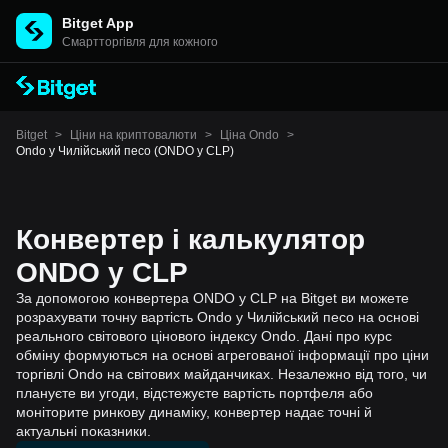
Bitget App
Cмартторгівля для кожного
Bitget
>
Ціни на криптовалюти
>
Ціна Ondo
>
Ondo у Чилійський песо (ONDO у CLP)
Конвертер і калькулятор
ONDO у CLP
За допомогою конвертера ONDO у CLP на Bitget ви можете
розрахувати точну вартість Ondo у Чилійський песо на основі
реального світового цінового індексу Ondo. Дані про курс
обміну формуються на основі агрегованої інформації про ціни
торгівлі Ondo на світових майданчиках. Незалежно від того, чи
плануєте ви угоди, відстежуєте вартість портфеля або
моніторите ринкову динаміку, конвертер надає точні й
актуальні показники.