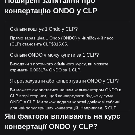
Поширені запитання про
конвертацію ONDO у CLP
Скільки коштує 1 Ondo у CLP?
Прямо зараз ціна 1 Ondo (ONDO) у Чилійський песо
(CLP) становить CLP$315.05.
Скільки ONDO я можу купити за 1 CLP?
Виходячи з поточного обмінного курсу, ви можете
отримати 0.003174 ONDO за 1 CLP.
Як розрахувати або конвертувати ONDO у CLP?
Ви можете скористатися нашим калькулятором ONDO в
CLP вгорі сторінки, щоб конвертувати будь-яку суму
ONDO в CLP. Ми також додали короткі довідкові таблиці
для найпопулярніших конвертацій. Наприклад, 5 CLP
еквівалентні 0.01587 ONDO, а 5 ONDO коштуватимуть
Які фактори впливають на курс
близько 1,575.23CLP.
конвертації ONDO у CLP?
Яка найвища ціна ONDO/CLP в історії?