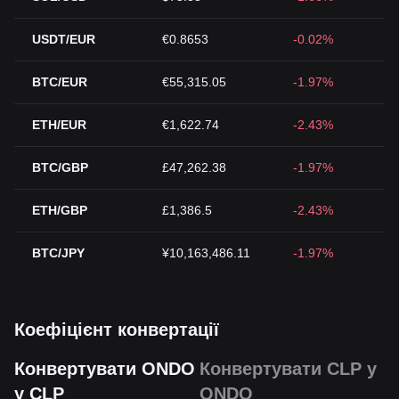
USDT/EUR
€0.8653
-0.02%
BTC/EUR
€55,315.05
-1.97%
ETH/EUR
€1,622.74
-2.43%
BTC/GBP
£47,262.38
-1.97%
ETH/GBP
£1,386.5
-2.43%
BTC/JPY
¥10,163,486.11
-1.97%
Коефіцієнт конвертації
Конвертувати ONDO
Конвертувати CLP у
у CLP
ONDO