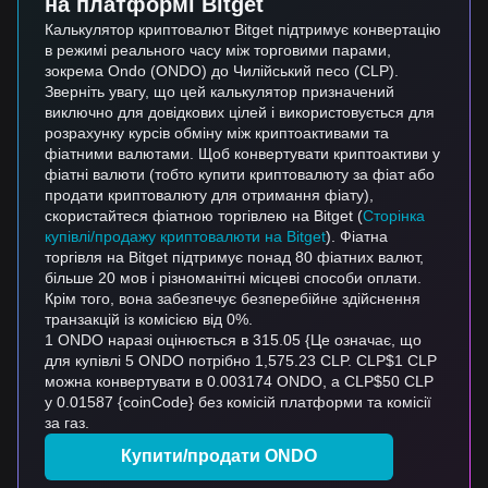
на платформі Bitget
Калькулятор криптовалют Bitget підтримує конвертацію
в режимі реального часу між торговими парами,
зокрема Ondo (ONDO) до Чилійський песо (CLP).
Зверніть увагу, що цей калькулятор призначений
виключно для довідкових цілей і використовується для
розрахунку курсів обміну між криптоактивами та
фіатними валютами. Щоб конвертувати криптоактиви у
фіатні валюти (тобто купити криптовалюту за фіат або
продати криптовалюту для отримання фіату),
скористайтеся фіатною торгівлею на Bitget (
Сторінка
купівлі/продажу криптовалюти на Bitget
). Фіатна
торгівля на Bitget підтримує понад 80 фіатних валют,
більше 20 мов і різноманітні місцеві способи оплати.
Крім того, вона забезпечує безперебійне здійснення
транзакцій із комісією від 0%.
1 ONDO наразі оцінюється в 315.05 {Це означає, що
для купівлі 5 ONDO потрібно 1,575.23 CLP. CLP$1 CLP
можна конвертувати в 0.003174 ONDO, а CLP$50 CLP
у 0.01587 {coinCode} без комісій платформи та комісії
за газ.
Купити/продати ONDO