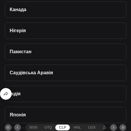
Канада
Нігерія
Пакистан
Саудівська Аравія
Індія
Японія
MXN
GTQ
CLP
HNL
UGX
ZAR
TND