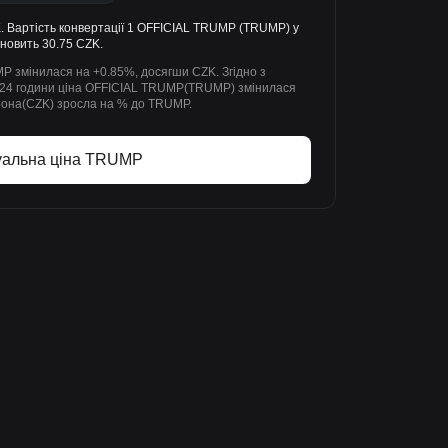
 Вартість конвертації 1 OFFICIAL TRUMP (TRUMP) у
ановить 30.75 CZK.
MP змінилася на +0.85%, досягши CZK. Згідно з
нні 24 години ціна OFFICIAL TRUMP(TRUMP) змінилася
крона(CZK) зросла на % до TRUMP.
уальна ціна TRUMP