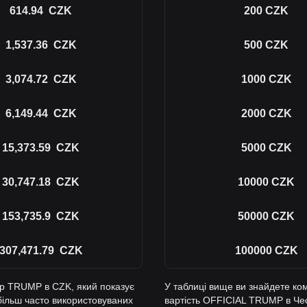
614.94
CZK
200
CZK
1,537.36
CZK
500
CZK
3,074.72
CZK
1000
CZK
6,149.44
CZK
2000
CZK
15,373.59
CZK
5000
CZK
30,747.18
CZK
10000
CZK
153,735.9
CZK
50000
CZK
307,471.79
CZK
100000
CZK
ер TRUMP в CZK, який показує
У таблиці вище ви знайдете ко
більш часто використовуваних
вартість OFFICIAL TRUMP в Чес