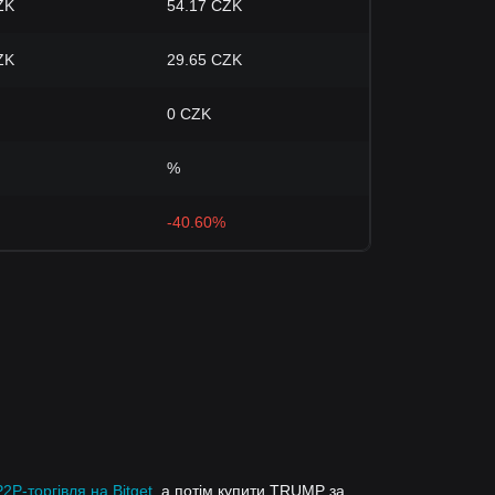
ZK
54.17 CZK
ZK
29.65 CZK
0 CZK
%
-40.60%
P2P-торгівля на Bitget
, а потім купити TRUMP за