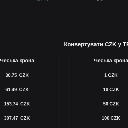
Конвертувати CZK у 
Чеська крона
Чеська крон
30.75
CZK
1
CZK
61.49
CZK
10
CZK
153.74
CZK
50
CZK
307.47
CZK
100
CZK