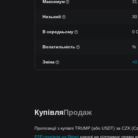
Максимум
31
Низький
30
В середньому
0 
Волатильність
%
Зміна
+0
Купівля
Продаж
Пропозиції з купівлі TRUMP (або USDT) за CZK (C
P2P-торгівля на Bitget
наразі не підтримує пряму 