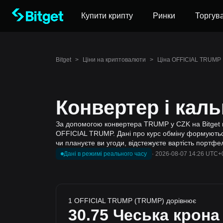
Купити крипту
Ринки
Торгув
Bitget
>
Ціни на криптовалюти
>
Ціна OFFICIAL TRUMP
Конвертер і кал
За допомогою конвертера TRUMP у CZK на Bitget в
OFFICIAL TRUMP. Дані про курс обміну формуються 
чи плануєте ви угоди, відстежуєте вартість портфе
Дані в режимі реального часу
·
2026-08-07 14:26 UTC+
1 OFFICIAL TRUMP (TRUMP) дорівнює
30.75
Чеська крона