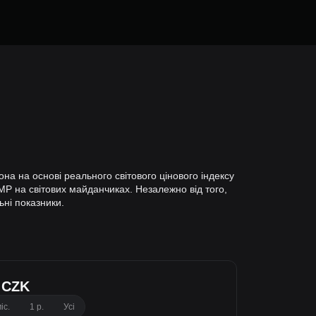
а на основі реального світового цінового індексу
P на світових майданчиках. Незалежно від того,
ьні показники.
 CZK
іс.
1 р.
Усі