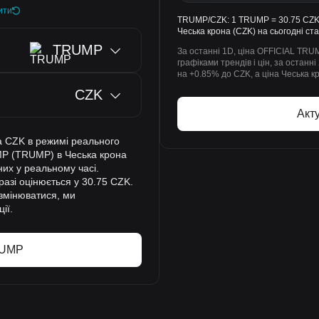
ити
TRUMP/CZK: 1 TRUMP = 30.75 CZK.
Чеська крона (CZK) на сьогодні ст
TRUMP
За останні 1D, ціна OFFICIAL TRU
графіками трендів і цін, за оста
на +0.85% до CZK, а ціна Чеська 
CZK
Акт
а CZK в режимі реального
MP (TRUMP) в Чеська крона
них у реальному часі.
разі оцінюється у 30.75 CZK.
змінюватися, ми
ії.
RUMP