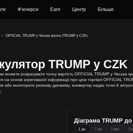
ати
Ф'ючерси
Earn
Центр
Більше
>
OFFICIAL TRUMP у Чеська крона (TRUMP у CZK)
ькулятор TRUMP у CZK
и можете розрахувати точну вартість OFFICIAL TRUMP у Чеська крон
на основі агрегованої інформації про ціни торгівлі OFFICIAL TRUM
ля або моніторите ринкову динаміку, конвертер надає точні й актуал
0
Діаграма TRUMP до
1 дн.
7 дн.
1 міс.
3 м