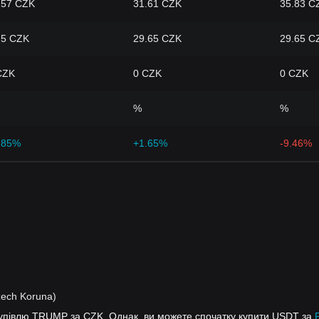
.57 CZK
31.61 CZK
35.83 C
.5 CZK
29.65 CZK
29.65 C
CZK
0 CZK
0 CZK
%
%
.85%
+1.65%
-9.46%
zech Koruna)
купівлю TRUMP за CZK. Однак, ви можете спочатку купити USDT за