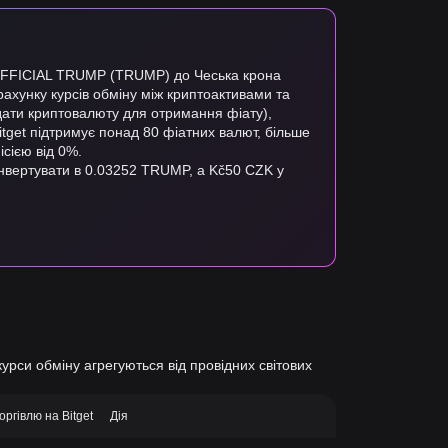
а OFFICIAL TRUMP (TRUMP) до Чеська крона
рахунку курсів обміну між криптоактивами та
дати криптовалюту для отримання фіату),
Bitget підтримує понад 80 фіатних валют, більше
ісією від 0%.
онвертувати в 0.03252 TRUMP, а Kč50 CZK у
курси обміну агрегуються від провідних світових
оргівлю на Bitget
Дія