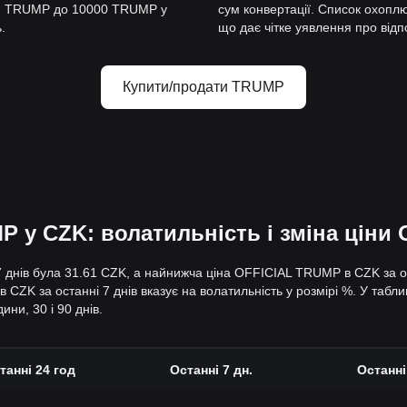
д 1 TRUMP до 10000 TRUMP у
сум конвертації. Список охопл
.
що дає чітке уявлення про відпо
Купити/продати TRUMP
P у CZK: волатильність і зміна ціни
днів була 31.61 CZK, а найнижча ціна OFFICIAL TRUMP в CZK за ост
ZK за останні 7 днів вказує на волатильність у розмірі %. У табли
ини, 30 і 90 днів.
танні 24 год
Останні 7 дн.
Останні