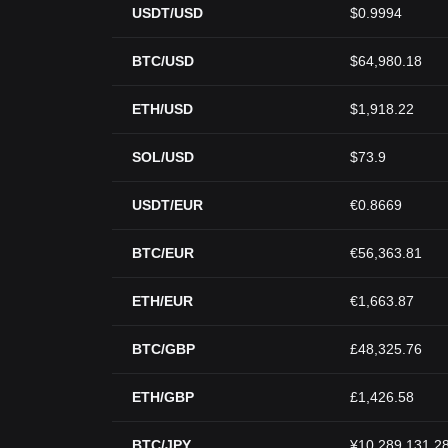
USDT/USD
$0.9994
BTC/USD
$64,980.18
ETH/USD
$1,918.22
SOL/USD
$73.9
USDT/EUR
€0.8669
BTC/EUR
€56,363.81
ETH/EUR
€1,663.87
BTC/GBP
£48,325.76
ETH/GBP
£1,426.58
BTC/JPY
¥10,289,131.2