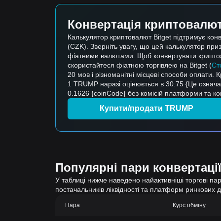
Конвертація криптовалюти
Калькулятор криптовалют Bitget підтримує ко
(CZK). Зверніть увагу, що цей калькулятор при
фіатними валютами. Щоб конвертувати криптоак
скористайтеся фіатною торгівлею на Bitget (
Ст
20 мов і різноманітні місцеві способи оплати. 
1 TRUMP наразі оцінюється в 30.75 {Це означ
0.1626 {coinCode} без комісій платформи та комі
Купити/продати TRUMP
Популярні пари конвертації
У таблиці нижче наведено найактивніші торгові пари
постачальників ліквідності та платформ ринкових 
Пара
Курс обміну