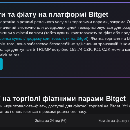
 та фіату на платформі Bitget
нвертацію в режимі реального часу між торговими парами, зокрем
значений виключно для довідкових цілей і використовується для роз
тиви у фіатні валюти (тобто купити криптовалюту за фіат або про
орінка купівлі/продажу криптовалюти на Bitget
). Фіатна торгівля на 
Крім того, вона забезпечує безперебійне здійснення транзакцій із ком
ає, що для купівлі 5 TRUMP потрібно 153.74 CZK. Kč1 CZK можна к
сії за газ.
 на торгівлі фіатними парами Bitget
 «криптовалюта–фіат», доступні для фіатної торгівлі на Bitget. Усі 
даних і оновлюються в режимі реального часу.
Зміна за 24 год (%)
Комісія за фіатну т