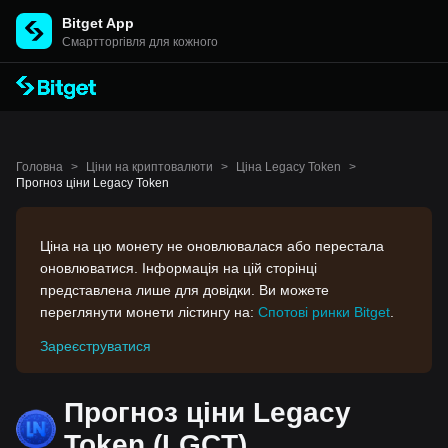
Bitget App
Cмартторгівля для кожного
Головна
>
Ціни на криптовалюти
>
Ціна Legacy Token
>
Прогноз ціни Legacy Token
Ціна на цю монету не оновлювалася або перестала
оновлюватися. Інформація на цій сторінці
представлена лише для довідки. Ви можете
переглянути монети лістингу на:
Спотові ринки Bitget
.
Зареєструватися
Прогноз ціни Legacy
Token (LGCT)