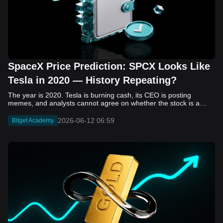
SpaceX Price Prediction: SPCX Looks Like
Tesla in 2020 — History Repeating?
The year is 2020. Tesla is burning cash, its CEO is posting memes, and analysts cannot agree on whether the stock is a generational opportunity or an elaborate joke. Now replace Tesla with SpaceX. Replace 2020 with 2026. The debate looks almost identical, and SPCX is set to hit the Nasdaq on June 12. The offering price is $135 per share. The implied valuation is $1.75 trillion. For anyone who watched Tesla run 700% that year, the pattern is hard to unsee. History does not repeat, but it rhymes often enough to pay attention. Before sizing into SPCX on day one, investors need to understand what actually drove Tesla's re-rating, whether SpaceX has the same ingredients, and where the comparison quietly falls apart. That is what this piece covers, with numbers. Five structural parallels that make SPCX feel like TSLA 2020. Five critical differences that could make trade painful. And the exact price levels and execution metrics will tell you whether this rocket clears the atmosphere or comes apart on ascent. Tesla in 2020 — The Flashback Every Investor Needs To understand the TSLA/SPCX parallel, you need to remember what Tesla actually looked like at the start of 2020. Not in hindsight. Through the eyes of a skeptic. Tesla, Inc. (TSLA) Price History Source: Yahoo Finance In January of that year, Tesla was trading at roughly $28 on a split-adjusted basis. The company had just barely posted its first full-year GAAP profit, capping nearly a decade of consecutive annual losses. Revenue was growing fast, but the valuation was already uncomfortable by any conventional measure. The price-to-earnings ratio peaked at 940x by Q4 2020, a number that triggered every value screen on the planet. The bear case was loud and well-reasoned. Tesla was a car company with car-company margins, going up against century-old manufacturers with far deeper pockets. The stock had already run hard. Every rational DCF model said it was overvalued. Then the narrative shifted. Not because of a single earnings beat or a product launch. The market collectively decided that Tesla was not a car company. It was a clean energy platform, a software business, a battery technology leader, and a self-driving AI play, all in one ticker. Once that frame took hold, traditional valuation metrics lost their grip as anchors. Retail investors piled in. Institutional funds that had stayed on the sidelines were forced to buy when Tesla was added to the SP 500 in December. The feedback loop closed hard and fast. By the end of 2020, the stock had risen 743% from its March lows, making it the largest company ever added to the index at the time of inclusion. The lesson is not that Tesla was cheap. It was not. The lesson is that Tesla's 2020 rally had almost nothing to do with fundamentals catching up to price. It was the market repricing the total addressable market and the probability of dominance. That distinction is the entire reason the SPCX conversation is worth having. The Parallel — Why SPCX Feels Like TSLA 2020 The similarities between SpaceX today and Tesla in 2020 are not superficial. They span five structural dimensions that matter to how markets re-rate a stock. The visionary founder effect: Tesla in 2020 was inseparable from Elon Musk. His vision, execution record, and ability to shape investor narratives were central to the thesis. SpaceX in 2026 is similar. Investors are not just buying a launch company; they are buying a vision of a multi-planetary future and a global communications network powered by Starlink. That founder premium is powerful, but it also creates key-person risk. Unprofitable on paper, but the underlying business is real: SpaceX’s headline GAAP losses may appear concerning, but adjusted EBITDA and Starlink’s profitability suggest the core business is already generating substantial economic value. Tesla investors who looked beyond reported losses before 2020 were ultimately rewarded. The question is whether SpaceX merits the same long-term patience. Dominant in a market that is just getting started: Tesla led the EV market just as adoption began accelerating. SpaceX occupies a similar position in the emerging space economy. Starlink has already achieved global scale, while Starship could dramatically lower launch costs if commercial operations mature, potentially reshaping the economics of the entire industry. A valuation that does not make sense on traditional metrics, and may not need to: SpaceX’s valuation appears extreme by conventional measures, much like Tesla’s did in 2020. Traditional valuation frameworks are not necessarily wrong, but when a company is creating a new category, they may fail to capture the scale of future opportunities. Retail conviction meets institutional hesitation: Tesla’s 2020 rally was fueled by strong retail demand and skepticism from many institutional investors. SpaceX could follow a similar path, with intense retail enthusiasm, cautious institutions, and potential future index inclusion creating demand that extends beyond near-term fundamentals. The Bull Case — If History Repeats If the Tesla 2020 parallel holds, what does the upside actually look like in numbers? Starlink's ceiling is much higher than $11.4 billion: Starlink still reaches only a fraction of its addressable market. With Starship enabling faster and cheaper satellite deployment, analysts project Starlink revenue could reach $30 to $50 billion annually by 2030. At a 40% operating margin, that implies $12 to $20 billion in operating profit from Starlink alone. Starship changes the economics of everything: If commercial Starship operations begin in the second half of 2026, the impact goes beyond lower launch costs. It could unlock new markets, accelerate satellite deployment, and reshape the economics of the entire launch industry. Even partial success would imply a much larger company than what traditional valuation models capture today. A Mars mission timeline becomes the narrative re-rating catalyst: Tesla’s re-rating happened when EV adoption moved from fringe to mainstream consensus. For SpaceX, the equivalent moment could come when a credible human Mars transit shifts from vision to scheduled mission. That would be less a financial event than a narrative event, and narrative events are what drive extreme re-ratings. The price target scenarios, modeled on Starlink growth and Starship commercialization, look like this: Scenario Implied Price by 2030 Basis Base Case $200 to $250 Starlink at $25B revenue, 35x EV/Revenue Bull Case $300 to $400 Starlink at $40B plus Starship commercial ops at scale Extreme Bull $500+ Full narrative re-rating plus index inclusion demand shock One more number worth sitting with: if SPCX mirrors Tesla’s exact 2020 to 2021 trajectory, a 700% move from the IPO price implies roughly $1,080 per share and a market cap above $14 trillion. That is not a price target. It is a thought experiment about maximum narrative compression when the market decides a company is no longer just a company, but a civilizational bet. The Bear Case — Where the Analogy Breaks Down The Tesla parallel is compelling, but incomplete. There are five places where the comparison breaks down, and ignoring them is how investors get hurt. SpaceX's biggest customer is the government: Tesla in 2020 was a consumer business with diversified demand from individual buyers. SpaceX is different. A meaningful share of revenue comes from NASA, the Department of Defense, and other government agencies. That makes SpaceX partly a defense and aerospace contractor, with budget, policy, and political risks Tesla never faced. You are buying the economics without the control: Public investors may participate in the upside, but Class A shares carry little meaningful voting power. Elon Musk retains strategic control. That may support the founder premium, but it also means shareholders have limited recourse if priorities shift, attention drifts, or decisions favor long-term missions over near-term profitability. Regulatory risk is structural, not episodic: Tesla faced regulatory scrutiny, but SpaceX depends on approvals for launches, environmental reviews, and commercial space operations. A major launch failure, extended FAA hold, or policy shift could delay Starship, slow Starlink deployment, and damage the growth narrative at the wrong time. The valuation math is genuinely difficult to defend: At a $1.75 trillion valuation, SpaceX is priced as if several major outcomes have already gone right: scaled Starship operations, massive Starlink growth, and a Mars-driven narrative premium. Reasonable base-case valuations sit far below the IPO price, meaning investors are effectively paying for the bull case upfront. The 2022 lesson exists and should not be dismissed: Tesla’s 2020 surge was followed by a brutal 2022 drawdown. The same retail conviction and founder premium that powered the rally became liabilities when sentiment turned. If SPCX follows the Tesla path, investors must account for both the euphoric upside and the volatility that may follow. The Tokenized Futures Signal — What Pre-Market Activity Is Telling Us Before SPCX officially trades on Nasdaq, there is already a market pricing it: the on-chain tokenized futures market on Bitget. Tokenized futures offer a live sentiment read: SPCXUSDT perpetual contracts have created real-time price discovery before the IPO. This matters because the participant base is retail-heavy, global, and conviction-driven, making it a useful signal traditional IPO indicators may miss. Positive funding suggests long-side enthusiasm: If funding rates remain persistently positive, traders are paying a premium to stay long. That points to strong retail conviction and limited short-side p
2026-06-12 06:59
Bitget Academy