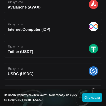
Як купити
Avalanche (AVAX)
Як купити
Internet Computer (ICP)
Як купити
Tether (USDT)
Як купити
USDC (USDC)
Як купити
На нових користувачів чекають винагороди на суму
Uniswap (UNI)
Отримати
до 6200 USDT і мерч LALIGA!