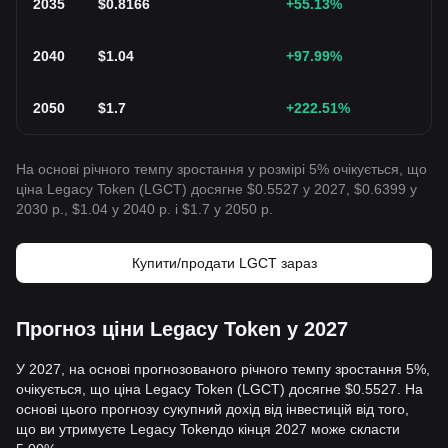
2035
$
0.8166
+55.13
%
2040
$
1.04
+97.99
%
2050
$
1.7
+222.51
%
На основі річного темпу зростання у розмірі 5% очікується, що
ціна Legacy Token (LGCT) досягне $0.5527 у 2027, $0.6399 у
2030 р., $1.04 у 2040 р. і $1.7 у 2050 р.
Купити/продати LGCT зараз
Прогноз ціни Legacy Token у 2027
У 2027, на основі прогнозованого річного темпу зростання 5%,
очікується, що ціна Legacy Token (LGCT) досягне $0.5527. На
основі цього прогнозу сукупний дохід від інвестицій від того,
що ви утримуєте Legacy Tokenдо кінця 2027 може скласти