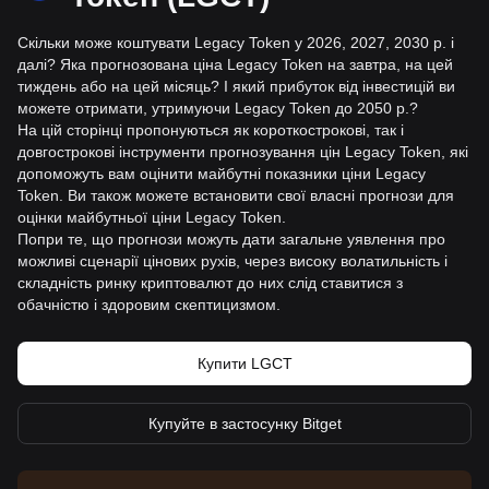
Скільки може коштувати Legacy Token у 2026, 2027, 2030 р. і
далі? Яка прогнозована ціна Legacy Token на завтра, на цей
тиждень або на цей місяць? І який прибуток від інвестицій ви
можете отримати, утримуючи Legacy Token до 2050 р.?
На цій сторінці пропонуються як короткострокові, так і
довгострокові інструменти прогнозування цін Legacy Token, які
допоможуть вам оцінити майбутні показники ціни Legacy
Token. Ви також можете встановити свої власні прогнози для
оцінки майбутньої ціни Legacy Token.
Попри те, що прогнози можуть дати загальне уявлення про
можливі сценарії цінових рухів, через високу волатильність і
складність ринку криптовалют до них слід ставитися з
обачністю і здоровим скептицизмом.
Купити LGCT
Купуйте в застосунку Bitget