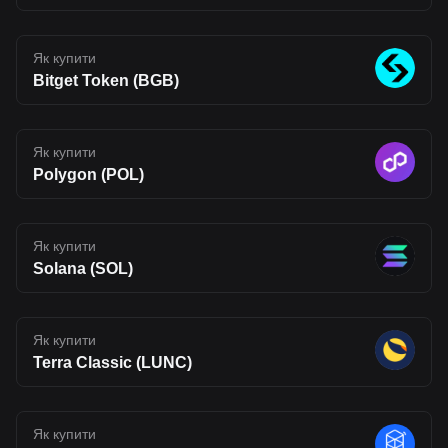
an interesting project to watch, one that reflects where Web3
infrastructure may be heading, but also one that carries the
uncertainty typical of emerging blockchain networks. Disclaimer:
The opinions expressed in this article are for informational
Як купити
purposes only. This article does not constitute an endorsement of
Bitget Token (BGB)
any of the products and services discussed or investment,
financial, or trading advice. Qualified professionals should be
consulted prior to making financial decisions.
Як купити
Polygon (POL)
Як купити
Solana (SOL)
Як купити
Terra Classic (LUNC)
Як купити