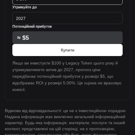
Утримуйте до
2027
Потенційний прибуток
≈
$5
Купити
Якщо ви інвестуєте $100 у Legacy Token цього року й
утримуватимете актив до 2027, прогноз ціни
передбачає потенційний прибуток у розмірі $5, що
відображає ROI у розмірі 5.00%. Ця оцінка не враховує
комісії.
Відмова від відповідальності: це не є інвестиційною порадою.
Надана інформація має виключно загальний інформаційний
характер. Будь-яка інформація, матеріали, послуги та інший
контент, представлені на цій сторінці, не є пропозицією,
рекомендацією, схваленням або будь-якою фінансовою,