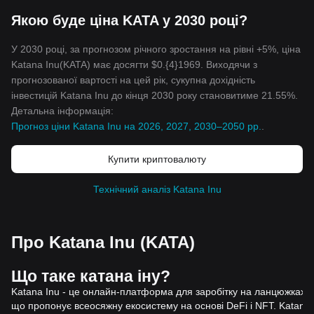
Якою буде ціна KATA у 2030 році?
У 2030 році, за прогнозом річного зростання на рівні +5%, ціна
Katana Inu(KATA) має досягти $0.{4}1969. Виходячи з
прогнозованої вартості на цей рік, сукупна дохідність
інвестицій Katana Inu до кінця 2030 року становитиме 21.55%.
Детальна інформація:
Прогноз ціни Katana Inu на 2026, 2027, 2030–2050 рр.
.
Купити криптовалюту
Технічний аналіз Katana Inu
Про Katana Inu (KATA)
Що таке катана іну?
Katana Inu - це онлайн-платформа для заробітку на ланцюжках,
що пропонує всеосяжну екосистему на основі DeFi і NFT. Katana