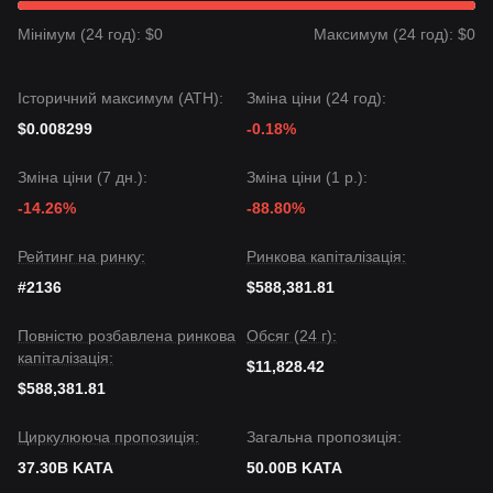
Мінімум (24 год): $0
Максимум (24 год): $0
Історичний максимум (ATH):
Зміна ціни (24 год):
$0.008299
-0.18%
Зміна ціни (7 дн.):
Зміна ціни (1 р.):
-14.26%
-88.80%
Рейтинг на ринку:
Ринкова капіталізація:
#2136
$588,381.81
Повністю розбавлена ринкова
Обсяг (24 г):
капіталізація:
$11,828.42
$588,381.81
Циркулююча пропозиція:
Загальна пропозиція:
37.30B KATA
50.00B KATA