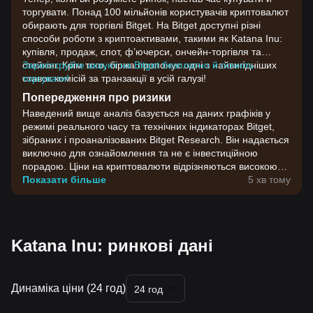
торгувати. Понад 100 мільйонів користувачів криптовалют
обирають для торгівлі Bitget. На Bitget доступні різні
способи роботи з криптоактивами, такими як Katana Inu:
купівля, продаж, спот, ф’ючерси, ончейн-торгівля та
стейкінг. Крім того, біржа пропонує одні з найвигідніших
Зареєструйте акаунт на Bitget безплатно й почніть
ставок комісій за транзакції в усій галузі!
торгувати!
Попередження про ризики
Наведений вище аналіз базується на даних графіків у
режимі реального часу та технічних індикаторах Bitget,
зібраних і проаналізованих Bitget Research. Він надається
виключно для ознайомлення та не є інвестиційною
порадою. Ціни на криптовалюти відрізняються високою
волатильністю. Приймайте інвестиційні рішення,
Показати більше
5 хв тому
враховуючи власну готовність до ризику.
Katana Inu: ринкові дані
Динаміка ціни (24 год)
24 год