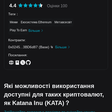
4.4
Оцінки 100
Теги
：
Меми
Екосистема Ethereum
Метавсесвіт
Play To Earn
Більше
Контракти
:
0x0245
...
3BD6d87
(
Base
)
Більше
Посилання
:
Які можливості використання
доступні для таких криптовалют,
як Katana Inu (KATA)？