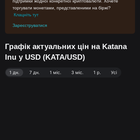
підтримки жодної конкретної криптовалюти. Хочете
торгувати монетами, представленими на біржі?
Клацніть тут
Зареєструватися
Графік актуальних цін на Katana
Inu у USD (KATA/USD)
1 дн.
7 дн.
1 міс.
3 міс.
1 р.
Усі