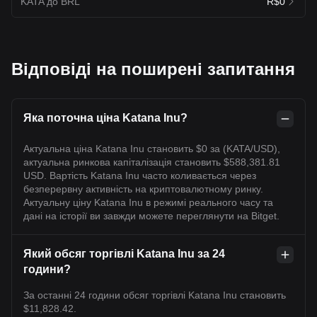
KATA до BRL
R$0
Відповіді на поширені запитання
Яка поточна ціна Katana Inu?
Актуальна ціна Katana Inu становить $0 за (KATA/USD),
актуальна ринкова капіталізація становить $588,381.81
USD. Вартість Katana Inu часто коливається через
безперервну активність на криптовалютному ринку.
Актуальну ціну Katana Inu в режимі реального часу та
дані на історії ви завжди можете переглянути на Bitget.
Який обсяг торгівлі Katana Inu за 24
години?
За останні 24 години обсяг торгівлі Katana Inu становить
$11,828.42.