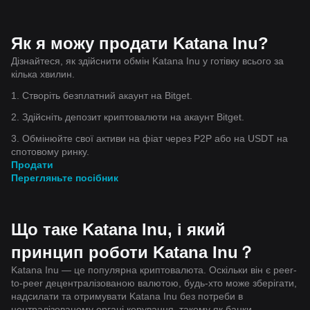
Як я можу продати Katana Inu?
Дізнайтеся, як здійснити обмін Katana Inu у готівку всього за
кілька хвилин.
1. Створіть безплатний акаунт на Bitget.
2. Здійсніть депозит криптовалюти на акаунт Bitget.
3. Обмінюйте свої активи на фіат через P2P або на USDT на
спотовому ринку.
Продати
Перегляньте посібник
Що таке Katana Inu, і який
принцип роботи Katana Inu？
Katana Inu — це популярна криптовалюта. Оскільки він є peer-
to-peer децентралізованою валютою, будь-хто може зберігати,
надсилати та отримувати Katana Inu без потреби в
централізованому органі керування, такому як банки,