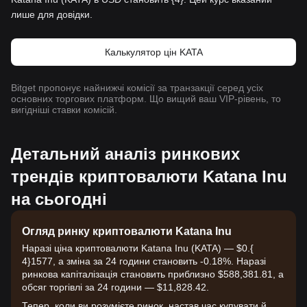
лише для довідки.
Калькулятор цін KATA
Bitget пропонує найнижчі комісії за транзакції серед усіх
основних торгових платформ. Що вищий ваш VIP-рівень, то
вигідніші ставки комісій.
Детальний аналіз ринкових
трендів криптовалюти Katana Inu
на сьогодні
Огляд ринку криптовалюти Katana Inu
Наразі ціна криптовалюти Katana Inu (KATA) — $0.{​
4}1577, а зміна за 24 години становить -0.18%. Наразі
ринкова капіталізація становить приблизно $588,381.81, а
обсяг торгівлі за 24 години — $11,828.42.
Тепер, коли ви розумієте ринок, настав час купувати й