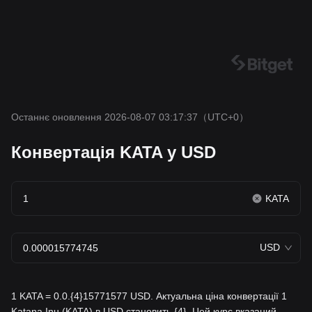
Останнє оновлення 2026-08-07 03:17:37
（UTC+0）
Конвертація KATA у USD
KATA
USD
1 KATA = 0.0.{4}15771577 USD. Актуальна ціна конвертації 1
Katana Inu (KATA) в USD становить {4}. Цей курс вказаний