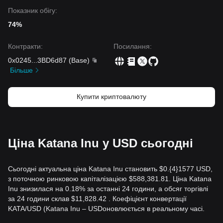
Показник обігу:
74%
Контракти
:
Посилання
:
0x0245
...
3BD6d87
(
Base
)
Більше
Купити криптовалюту
Ціна Katana Inu у USD сьогодні
Сьогодні актуальна ціна Katana Inu становить $0.{​4}1577 USD,
з поточною ринковою капіталізацією $588,381.81. Ціна Katana
Inu знизилася на 0.18% за останні 24 години, а обсяг торгівлі
за 24 години склав $11,828.42 . Коефіцієнт конвертації
KATA/USD (Katana Inu – USDоновлюється в реальному часі.