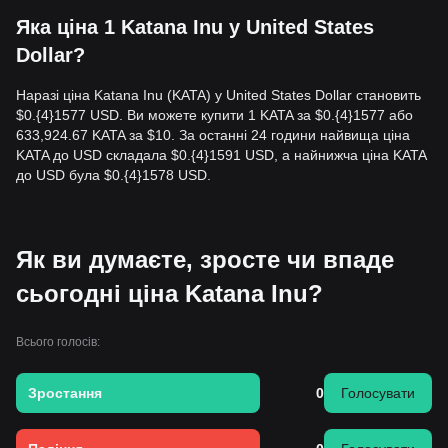
Яка ціна 1 Katana Inu у United States
Dollar?
Наразі ціна Katana Inu (KATA) у United States Dollar становить
$0.{​4}1577 USD. Ви можете купити 1 KATA за $0.{​4}1577 або
633,924.67 KATA за $10. За останні 24 години найвища ціна
KATA до USD складала $0.{​4}1591 USD, а найнижча ціна KATA
до USD була $0.{​4}1578 USD.
Як ви думаєте, зросте чи впаде
сьогодні ціна Katana Inu?
Всього голосів:
Зростання
0
Голосувати