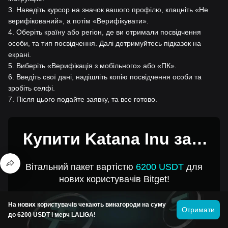
3
.
Наведіть курсор на значок вашого профілю, клацніть «Не
верифікований», а потім «Верифікувати».
4
.
Оберіть країну або регіон, де ви отримали посвідчення
особи, та тип посвідчення. Далі дотримуйтесь підказок на
екрані.
5
.
Виберіть «Верифікація з мобільного» або «ПК».
6
.
Введіть свої дані, надішліть копію посвідчення особи та
зробіть селфі.
7
.
Після цього подайте заявку, та все готово.
Купити Katana Inu за 1
USD
Вітальний пакет вартістю
6200 USDT
для
нових користувачів Bitget!
На нових користувачів чекають винагороди на суму
Купуйте Katana Inu
Отримати
до 6200 USDT і мерч LALIGA!