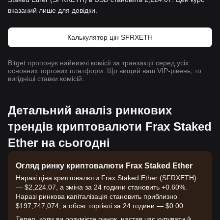
вказаний лише для довідки.
Калькулятор цін SFRXETH
Bitget пропонує найнижчі комісії за транзакції серед усіх
основних торгових платформ. Що вищий ваш VIP-рівень, то
вигідніші ставки комісій.
Детальний аналіз ринкових
трендів криптовалюти Frax Staked
Ether на сьогодні
Огляд ринку криптовалюти Frax Staked Ether
Наразі ціна криптовалюти Frax Staked Ether (SFRXETH)
— $2,224.07, а зміна за 24 години становить +0.60%.
Наразі ринкова капіталізація становить приблизно
$197,747,074, а обсяг торгівлі за 24 години — $0.00.
Тепер, коли ви розумієте ринок, настав час купувати й