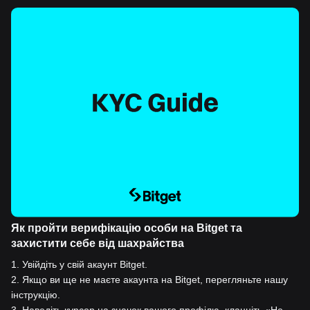
Як пройти верифікацію особи на Bitget та
захистити себе від шахрайства
1
.
Увійдіть у свій акаунт Bitget.
2
.
Якщо ви ще не маєте акаунта на Bitget, перегляньте нашу
інструкцію.
3
.
Наведіть курсор на значок вашого профілю, клацніть «Не