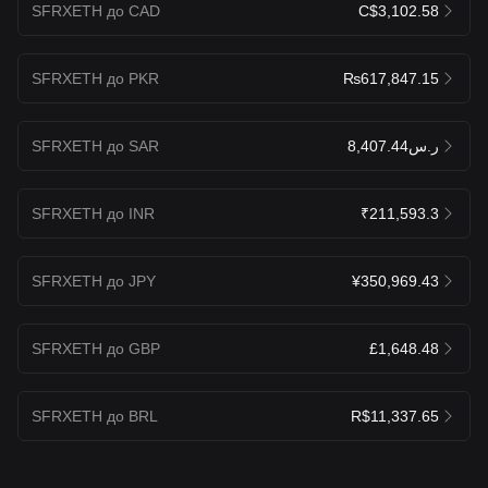
SFRXETH до CAD
C$3,102.58
SFRXETH до PKR
₨617,847.15
SFRXETH до SAR
ر.س8,407.44
SFRXETH до INR
₹211,593.3
SFRXETH до JPY
¥350,969.43
SFRXETH до GBP
£1,648.48
SFRXETH до BRL
R$11,337.65