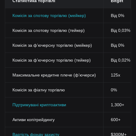
Статистика торгівлі
Bitget
Комісія за спотову торгівлю (мейкер)
Від 0%
Комісія за спотову торгівлю (тейкер)
Від 0,03% (
Комісія за фʼючерсну торгівлю (мейкер)
Від 0%
Комісія за фʼючерсну торгівлю (тейкер)
Від 0,02%
Максимальне кредитне плече (фʼючерси)
125x
Комісія за фіатну торгівлю
0%
Підтримувані криптоактиви
1,300+
Активи копітрейдингу
600+
Вартість фонду захисту
$300M+