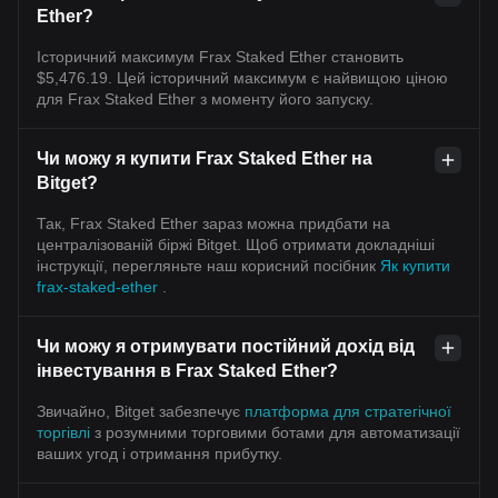
Ether?
Історичний максимум Frax Staked Ether становить
$5,476.19. Цей історичний максимум є найвищою ціною
для Frax Staked Ether з моменту його запуску.
Чи можу я купити Frax Staked Ether на
Bitget?
Так, Frax Staked Ether зараз можна придбати на
централізованій біржі Bitget. Щоб отримати докладніші
інструкції, перегляньте наш корисний посібник
Як купити
frax-staked-ether
.
Чи можу я отримувати постійний дохід від
інвестування в Frax Staked Ether?
Звичайно, Bitget забезпечує
платформа для стратегічної
торгівлі
з розумними торговими ботами для автоматизації
ваших угод і отримання прибутку.