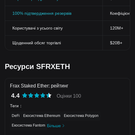
100% підтвердження резервів
Коефіцієнт 
Користувачі з усього світу
120M+
Щоденний обсяг торгівлі
$20B+
Ресурси SFRXETH
Frax Staked Ether: рейтинг
4.4
Оцінки 100
Теги
：
DeFi
Екосистема Ethereum
Екосистема Polygon
Екосистема Fantom
Більше