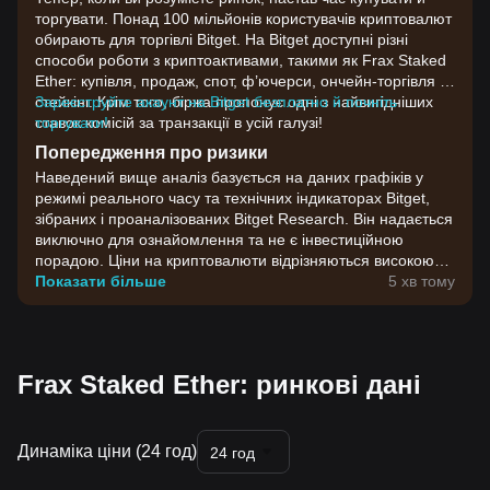
торгувати. Понад 100 мільйонів користувачів криптовалют
обирають для торгівлі Bitget. На Bitget доступні різні
способи роботи з криптоактивами, такими як Frax Staked
Ether: купівля, продаж, спот, ф’ючерси, ончейн-торгівля та
стейкінг. Крім того, біржа пропонує одні з найвигідніших
Зареєструйте акаунт на Bitget безплатно й почніть
ставок комісій за транзакції в усій галузі!
торгувати!
Попередження про ризики
Наведений вище аналіз базується на даних графіків у
режимі реального часу та технічних індикаторах Bitget,
зібраних і проаналізованих Bitget Research. Він надається
виключно для ознайомлення та не є інвестиційною
порадою. Ціни на криптовалюти відрізняються високою
волатильністю. Приймайте інвестиційні рішення,
Показати більше
5 хв тому
враховуючи власну готовність до ризику.
Frax Staked Ether: ринкові дані
Динаміка ціни (24 год)
24 год