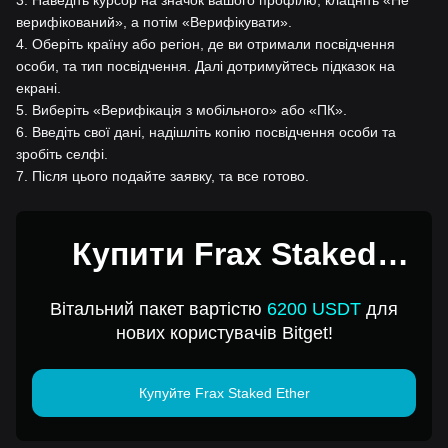
верифікований», а потім «Верифікувати».
4
.
Оберіть країну або регіон, де ви отримали посвідчення
особи, та тип посвідчення. Далі дотримуйтесь підказок на
екрані.
5
.
Виберіть «Верифікація з мобільного» або «ПК».
6
.
Введіть свої дані, надішліть копію посвідчення особи та
зробіть селфі.
7
.
Після цього подайте заявку, та все готово.
Купити Frax Staked
Ether за 1 USD
Вітальний пакет вартістю
6200 USDT
для
нових користувачів Bitget!
Купуйте Frax Staked Ether