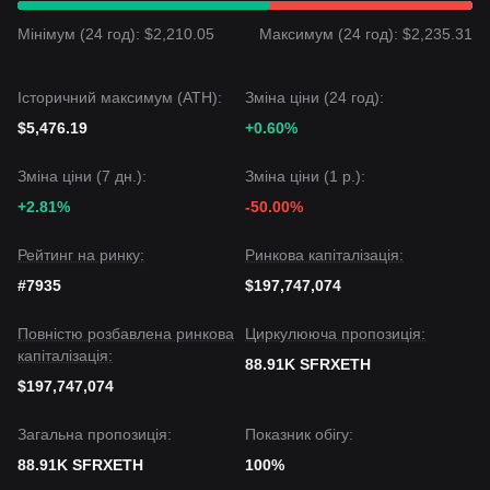
Мінімум (24 год): $2,210.05
Максимум (24 год): $2,235.31
Історичний максимум (ATH):
Зміна ціни (24 год):
$5,476.19
+0.60%
Зміна ціни (7 дн.):
Зміна ціни (1 р.):
+2.81%
-50.00%
Рейтинг на ринку:
Ринкова капіталізація:
#7935
$197,747,074
Повністю розбавлена ринкова
Циркулююча пропозиція:
капіталізація:
88.91K SFRXETH
$197,747,074
Загальна пропозиція:
Показник обігу:
88.91K SFRXETH
100%