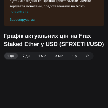
підтримки жодної конкретної криптовалюти. Хочете
торгувати монетами, представленими на біржі?
Клацніть тут
Зареєструватися
Графік актуальних цін на Frax
Staked Ether у USD (SFRXETH/USD)
1 дн.
7 дн.
1 міс.
3 міс.
1 р.
Усі