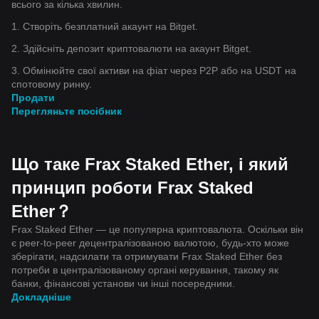
всього за кілька хвилин.
1. Створіть безплатний акаунт на Bitget.
2. Здійсніть депозит криптовалюти на акаунт Bitget.
3. Обмінюйте свої активи на фіат через P2P або на USDT на
спотовому ринку.
Продати
Перегляньте посібник
Що таке Frax Staked Ether, і який
принцип роботи Frax Staked
Ether？
Frax Staked Ether — це популярна криптовалюта. Оскільки він
є peer-to-peer децентралізованою валютою, будь-хто може
зберігати, надсилати та отримувати Frax Staked Ether без
потреби в централізованому органі керування, такому як
банки, фінансові установи чи інші посередники.
Докладніше