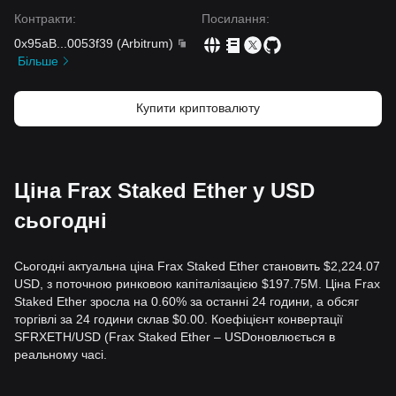
Контракти
:
Посилання
:
0x95aB
...
0053f39
(
Arbitrum
)
Більше
Купити криптовалюту
Ціна Frax Staked Ether у USD
сьогодні
Сьогодні актуальна ціна Frax Staked Ether становить $2,224.07
USD, з поточною ринковою капіталізацією $197.75M. Ціна Frax
Staked Ether зросла на 0.60% за останні 24 години, а обсяг
торгівлі за 24 години склав $0.00. Коефіцієнт конвертації
SFRXETH/USD (Frax Staked Ether – USDоновлюється в
реальному часі.