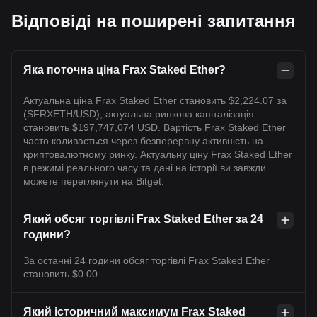
Відповіді на поширені запитання
Яка поточна ціна Frax Staked Ether?
Актуальна ціна Frax Staked Ether становить $2,224.07 за
(SFRXETH/USD), актуальна ринкова капіталізація
становить $197,747,074 USD. Вартість Frax Staked Ether
часто коливається через безперервну активність на
криптовалютному ринку. Актуальну ціну Frax Staked Ether
в режимі реального часу та дані на історії ви завжди
можете переглянути на Bitget.
Який обсяг торгівлі Frax Staked Ether за 24
години?
За останні 24 години обсяг торгівлі Frax Staked Ether
становить $0.00.
Який історичний максимум Frax Staked