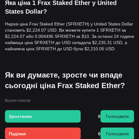
Яка ціна 1 Frax Staked Ether у United
States Dollar?
Наразі ціна Frax Staked Ether (SFRXETH) у United States Dollar
становить $2,224.07 USD. Ви можете купити 1 SFRXETH за
$2,224.07 або 0.004496 SFRXETH за $10. За останні 24 години
найвища ціна SFRXETH до USD складала $2,235.31 USD, а
найнижча ціна SFRXETH до USD була $2,210.05 USD.
Як ви думаєте, зросте чи впаде
сьогодні ціна Frax Staked Ether?
Всього голосів:
Зростання
0
Голосувати
Падіння
0
Голосувати