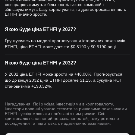
продовжувати відображати її стійкість, інновації та зростаюче
співпрацюватимуть з більшою кількістю компаній і
визнання блокчейн-технологій у розширенні функціон
альності
збільшуватимуть базу користувачів, то довгострокова цінність
ETHFI значно зросте.
Web3 і прийнятті криптовалют.
Для тих, хто зацікавлений в інвестуванні або торгівлі TIA, може
виникнути питання: де купити
Celestia
? Ви можете придбати
Якою буде ціна ETHFI у 2027?
SILLY на провідних біржах, таких як Bitget, яка пропонує
безпечну та зручну платформу для крипт
оентузіастів.
Ґрунтуючись на моделі прогнозування історичних показників
ETHFI, ціна ETHFI може досягти
$0.5190
у
$0.5190
році.
Схожі статті про Ethereum
Etherfi (ETHFI): Нове визначення стейкінгу Ethereum
Якою буде ціна ETHFI у 2032?
У 2032 ціна ETHFI може зрости на +48.00%. Прогнозується,
що до кінця 2032 ціна ETHFI досягне
$1.15
, а сукупна ROI
становитиме +193.32%.
Нагадування: Як і з усіма інвестиціями в криптовалюту,
інвестори повинні уважно стежити за ринковими показниками
ETHFI і усвідомлювати повʼязані з ним ризики. Світ
криптовалют сповнений невизначеностей, тому ретельне
дослідження та підготовка є надзвичайно важливими.