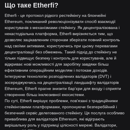
Що таке Etherfi?
Etherfi - це протокол рідкого рестейкінгу на блокчейні
Ethereum, покликаний революціонізувати спосіб взаємодії
користувачів з механізмами стейкінгу. Як децентралізована і
некастодіальна платформа, Etherfi вирізняється тим, що
дозволяє зацікавленим сторонам
зберігати повний контроль
над своїми активами, користуючись при цьому перевагами
децентралізації без обмежень. Такий підхід до стейкінгу не
тільки підвищує безпеку і контроль для користувачів, але й
відкриває нові можливості для заробітку завдяки більш
еф
ективним операційним моделям і потокам доходів.
Інтегруючи технологію розподілених валідаторів (DVT) і
зосереджуючись на децентралізації ландшафту валідаторів
Ethereum, Etherfi прагне знизити бар'єри для входу і сприяти
створенню більш інклюзивної екосисте
ми.
По суті, Etherfi вирішує проблеми, пов'язані з традиційними
стейкінговими платформами, пропонуючи безперебійний і
безпечний сервіс делегованого стейкінгу. Ця послуга особливо
приваблива для валідаторів Ethereum, які відіграють
вирішальну роль у підтрим
ці цілісності мережі. Валідатори,