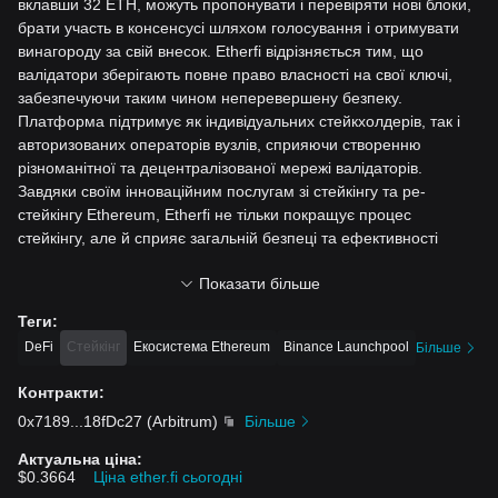
вклавши 32 ETH, можуть пропонувати і перевіряти нові блоки,
брати участь в консенсусі шляхом голосування і отримувати
винагороду за свій внесок. Etherfi відрізняється тим, що
валідатори зберігають повне право власності на
свої ключі,
забезпечуючи таким чином неперевершену безпеку.
Платформа підтримує як індивідуальних стейкхолдерів, так і
авторизованих операторів вузлів, сприяючи створенню
різноманітної та децентралізованої мережі валідаторів.
Завдяки своїм інноваційним пос
лугам зі стейкінгу та ре-
стейкінгу Ethereum, Etherfi не тільки покращує процес
стейкінгу, але й сприяє загальній безпеці та ефективності
блокчейну Ethereum.
Показати більше
Ресурси
Теги
:
Official Documents:
https://etherfi.gitbook.io/etherfi
DeFi
Стейкінг
Екосистема Ethereum
Binance Launchpool
Більше
Official Website:
https://www.ether.fi/
Контракти
:
Як працює Etherfi?
0x7189
...
18fDc27
(
Arbitrum
)
Більше
Etherfi працює на основі простого, але ефек
тивного механізму,
Актуальна ціна
:
який забезпечує як стейкінг, так і ре-стейкінг Ethereum. У сфері
$0.3664
Ціна ether.fi сьогодні
стейкінгу Ethereum протокол підкреслює важливість