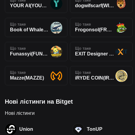
Що таке
Що таке
YOUR AI(YOURAI)
dogwifscarf(WIFS)
Що таке
Що таке
Book of Whales(BOWE)
Frogonsol(FROG)
Що таке
Що таке
Funassyi(FUNASSYI)
EXIT Designer Token(EXIT)
Що таке
Що таке
Mazze(MAZZE)
iRYDE COIN(IRYDE)
Нові лістинги на Bitget
Нові лістинги
Union
TonUP