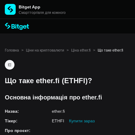
Bitget App
Cмартторгівля для кожного
Головна
>
Ціни на криптовалюти
>
Ціна ether.fi
>
Що таке ether.fi
Що таке ether.fi (ETHFI)?
Основна інформація про ether.fi
Назва
:
ether.fi
Тікер
:
ETHFI
Купити зараз
Про проєкт
: