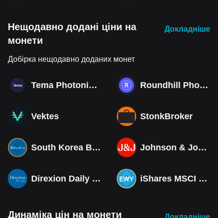
Нещодавно додані ціни на
Докладніше
монети
Добірка нещодавно доданих монет
Tema Photonics & Optical ETF
Roundhill Photonics & Optics ETF
Vektes
StonkBroker
South Korea Bull 3X ETF Tokenized bStocks
Johnson & Johnson (Derivatives)
Direxion Daily MSCI South Korea Bull 3X ETF (Derivatives)
iShares MSCI South Korea ETF Tokenized bStocks
Динаміка цін на монети
Докладніше