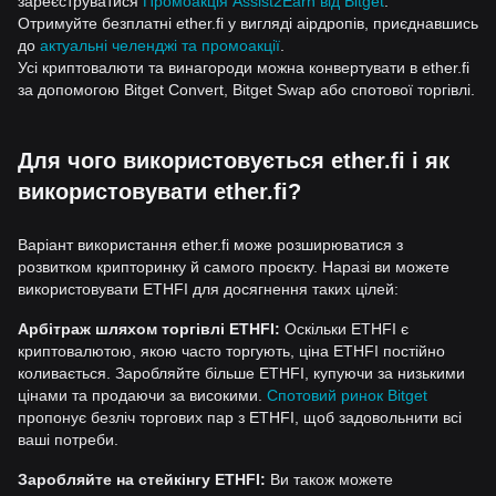
зареєструватися
Промоакція Assist2Earn від Bitget
.
Отримуйте безплатні ether.fi у вигляді аірдропів, приєднавшись
до
актуальні челенджі та промоакції
.
Усі криптовалюти та винагороди можна конвертувати в ether.fi
за допомогою Bitget Convert, Bitget Swap або спотової торгівлі.
Для чого використовується ether.fi і як
використовувати ether.fi?
Варіант використання ether.fi може розширюватися з
розвитком крипторинку й самого проєкту. Наразі ви можете
використовувати ETHFI для досягнення таких цілей:
Арбітраж шляхом торгівлі ETHFI:
Оскільки ETHFI є
криптовалютою, якою часто торгують, ціна ETHFI постійно
коливається. Заробляйте більше ETHFI, купуючи за низькими
цінами та продаючи за високими.
Спотовий ринок Bitget
пропонує безліч торгових пар з ETHFI, щоб задовольнити всі
ваші потреби.
Заробляйте на стейкінгу ETHFI:
Ви також можете