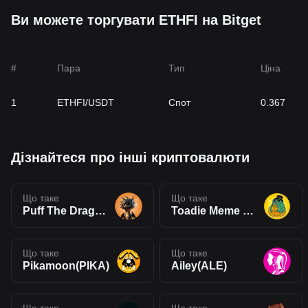
Ви можете торгувати ETHFI на Bitget
#
Пара
Тип
Ціна
1
ETHFI/USDT
Спот
0.367
Дізнайтеся про інші криптовалюти
Що таке
Що таке
Puff The Dragon(PUFF)
Toadie Meme Coin(TOAD)
Що таке
Що таке
Pikamoon(PIKA)
Ailey(ALE)