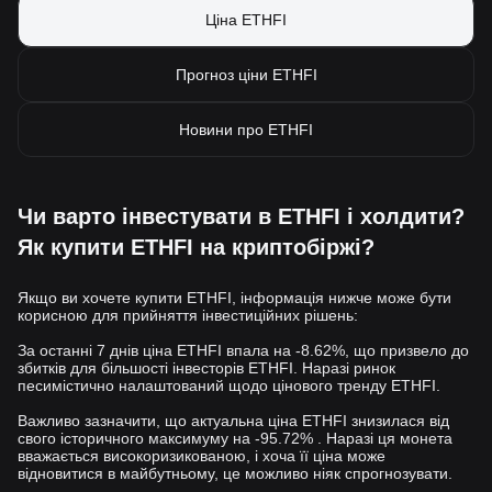
Ціна ETHFI
Прогноз ціни ETHFI
Новини про ETHFI
Чи варто інвестувати в ETHFI і холдити?
Як купити ETHFI на криптобіржі?
Якщо ви хочете купити ETHFI, інформація нижче може бути
корисною для прийняття інвестиційних рішень:
За останні 7 днів ціна ETHFI впала на -8.62%, що призвело до
збитків для більшості інвесторів ETHFI. Наразі ринок
песимістично налаштований щодо цінового тренду ETHFI.
Важливо зазначити, що актуальна ціна ETHFI знизилася від
свого історичного максимуму на -95.72% . Наразі ця монета
вважається високоризикованою, і хоча її ціна може
відновитися в майбутньому, це можливо ніяк спрогнозувати.