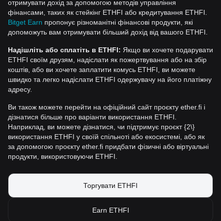
отримувати дохід за допомогою методів управління
фінансами, таких як стейкінг ETHFI або кредитування ETHFI.
Bitget Earn
пропонує різноманітні фінансові продукти, які
допоможуть вам отримувати більший дохід від вашого ETHFI.
Надішліть або сплатіть в ETHFI:
Якщо ви хочете подарувати
ETHFI своїм друзям, надіслати як пожертвування або на збір
коштів, або ви хочете заплатити комусь ETHFI, ви можете
швидко та легко надіслати ETHFI одержувачу на його платіжну
адресу.
Ви також можете перейти на офіційний сайт проєкту ether.fi і
дізнатися більше про варіанти використання ETHFI.
Наприклад, ви можете дізнатися, чи підтримує проєкт {2\}
використання ETHFI у своїй спільноті або екосистемі, або як
за допомогою проєкту ether.fi придбати фізичні або віртуальні
продукти, використовуючи ETHFI.
Торгувати ETHFI
Earn ETHFI