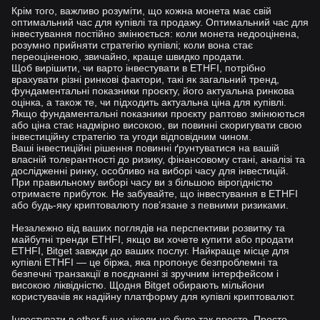
Крім того, важливо розуміти, що кожна монета має свій
оптимальний час для купівлі та продажу. Оптимальний час для
інвестування постійно змінюється: коли монета недооцінена,
розумно прийняти стратегію купівлі; коли вона стає
переоціненою, звичайно, краще швидко продати.
Щоб вирішити, чи варто інвестувати в ETHFI, потрібно
врахувати різні ринкові фактори, такі як загальний тренд,
фундаментальні показники проєкту, його актуальна ринкова
оцінка, а також те, чи підходить актуальна ціна для купівлі.
Якщо фундаментальні показники проєкту раптово змінюються
або ціна стає надмірно високою, ви повинні скоригувати свою
інвестиційну стратегію та угоди відповідним чином.
Ваші інвестиційні рішення повинні ґрунтуватися на вашій
власній толерантності до ризику, фінансовому стані, аналізі та
дослідженні ринку, особливо на виборі часу для інвестицій.
При правильному виборі часу ви з більшою вірогідністю
отримаєте прибуток. Не забувайте, що інвестування в ETHFI
або будь-яку криптовалюту повʼязане з певними ризиками.
Незалежно від ваших поглядів на перспективи розвитку та
майбутні тренди ETHFI, якщо ви хочете купити або продати
ETHFI, Bitget завжди до ваших послуг. Найкраще місце для
купівлі ETHFI — це біржа, яка пропонує безпроблемні та
безпечні транзакції в поєднанні зі зручним інтерфейсом і
високою ліквідністю. Щодня Bitget обирають мільйони
користувачів як надійну платформу для купівлі криптовалют.
Інвестувати в ether.fi ще ніколи не було так просто. Просто