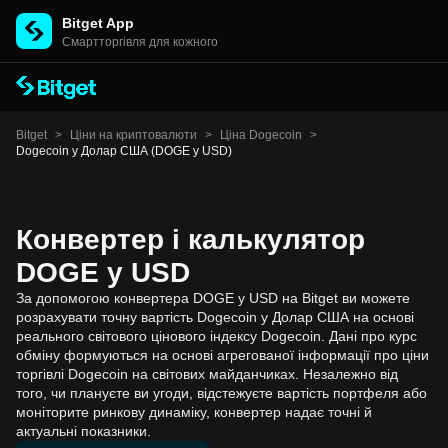
Bitget App
Cмартторгівля для кожного
Bitget
>
Ціни на криптовалюти
>
Ціна Dogecoin
>
Dogecoin у Долар США (DOGE у USD)
Конвертер і калькулятор
DOGE у USD
За допомогою конвертера DOGE у USD на Bitget ви можете
розрахувати точну вартість Dogecoin у Долар США на основі
реального світового цінового індексу Dogecoin. Дані про курс
обміну формуються на основі агрегованої інформації про ціни
торгівлі Dogecoin на світових майданчиках. Незалежно від
того, чи плануєте ви угоди, відстежуєте вартість портфеля або
моніторите ринкову динаміку, конвертер надає точні й
актуальні показники.