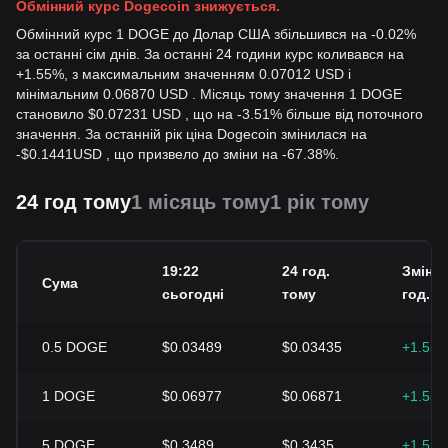
Обмінний курс Dogecoin знижується.
Обмінний курс 1 DOGE до Долар США збільшився на -0.02%
за останні сім днів. За останні 24 години курс коливався на
+1.55%, з максимальним значенням 0.07012 USD і
мінімальним 0.06870 USD . Місяць тому значення 1 DOGE
становило $0.07231 USD , що на -3.51% більше від поточного
значення. За останній рік ціна Dogecoin змінилася на
-
$
0.1441
USD
, що призвело до зміни на -67.38%.
24 год тому
1 місяць тому
1 рік тому
19:22
24 год.
Зміна 
Сума
сьогодні
тому
год.
0.5
DOGE
$0.03489
$0.03435
+1.55
1
DOGE
$0.06977
$0.06871
+1.55
5
DOGE
$0.3489
$0.3435
+1.55