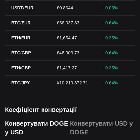
USDT/EUR
€0.8644
+0.03%
BTC/EUR
€56,037.83
+0.64%
ETH/EUR
€1,654.47
+0.35%
BTC/GBP
£48,003.73
+0.64%
ETH/GBP
£1,417.27
+0.35%
BTC/JPY
¥10,210,372.71
+0.64%
Коефіцієнт конвертації
Конвертувати DOGE
Конвертувати USD у
у USD
DOGE