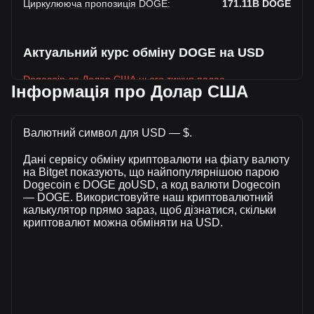
Циркулююча пропозиція DOGE
:
171.11B
DOGE
Актуальний курс обміну DOGE на USD
Dogecoin до Долар США цього тижня падає.
Інформація про Долар США
Поточна ринкова ціна Dogecoin становить $0.06977 за
DOGE, а загальна ринкова капіталізація становить
$11,938,549,382.03 USD , розрахована на основі
Валютний символ для USD — $.
циркулюючої пропозиції у розмірі 171,109,190,000 DOGE.
Дані сервісу обміну криптовалюти на фіату валюту
За останні 24 години обсяг торгівлі Dogecoin впав на
на Bitget показують, що найпопулярнішою парою
+12.35% ($51,358,521.82 USD). Минулого торгового дня
Dogecoin є DOGE доUSD, а код валюти Dogecoin
обсяг торгівлі DOGE склав $416,013,428.63.
— DOGE. Використовуйте наш криптовалютний
калькулятор прямо зараз, щоб дізнатися, скільки
криптовалют можна обміняти на USD.
Більше інформації про Dogecoin на Bitget
Ціна Dogecoin
Прогноз ціни Dogecoin
Що таке Dogecoin (DOGE)
Калькулятор прибутку Dogecoin