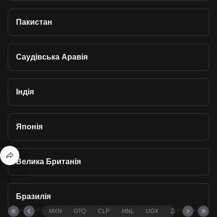
Пакистан
Саудівська Аравія
Індія
Японія
Велика Британія
Бразилія
MXN
GTQ
CLP
HNL
UGX
ZAR
TND