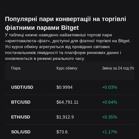
Популярні пари конвертації на торгівлі
фіатними парами Bitget
У таблиці нижче наведено найактивніші торгові пари
«криптовалюта–фіат», доступні для фіатної торгівлі на Bitget.
Усі курси обміну агрегуються від провідних світових
постачальників ліквідності та платформ ринкових даних і
оновлюються в режимі реального часу.
Пара
Курс обміну
Зміна за 24 год (%)
USDT/USD
$0.9994
+0.03%
BTC/USD
$64,791.11
+0.64%
ETH/USD
$1,912.9
+0.35%
SOL/USD
$73.6
+1.17%