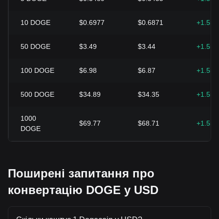
10
DOGE
$0.6977
$0.6871
+1.55
50
DOGE
$3.49
$3.44
+1.55
100
DOGE
$6.98
$6.87
+1.55
500
DOGE
$34.89
$34.35
+1.55
1000
$69.77
$68.71
+1.55
DOGE
Поширені запитання про
конвертацію DOGE у USD