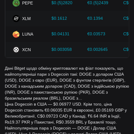
$0.{5}2820
€0.{5}2439
C$0.
PEPE
$0.1612
€0.1394
C$0.
XLM
$0.04131
€0.03573
C$0.
LUNA
$0.003058
€0.002645
C$0.
XCN
Дані Bitget щодо обміну криптовалют на фіат показують, що
найпопулярніші пари з Dogecoin такі: DOGE з доларом США
(USD), DOGE з євро (EUR), DOGE з фунтом стерлінгів (GBP),
DOGE з канадським доларом (CAD), DOGE з індійською рупією
(INR), DOGE з пакистанською рупією (PKR), DOGE з
бразильським реалом (BRL), DOGE з…
Ціна Dogecoin в США — $0.06977 USD. Крім того, ціна
Dogecoin становить €0.06035 EUR в єврозоні, £0.05169 GBP у
Великобританії, C$0.09723 CAD у Канаді, ₹6.64 INR в Індії,
₨19.37 PKR у Пакистані, R$0.3559 BRL у Бразилії тощо.
Найпопулярніша пара з Dogecoin — DOGE і Долар США