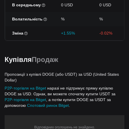
В середньому
0 USD
0 USD
Волатильність
%
%
Зміна
+1.55%
-0.02%
Купівля
Продаж
Пропозиції з купівлі DOGE (або USDT) за USD (United States
Dollar)
P2P-торгівля на Bitget
наразі не підтримує пряму купівлю
DOGE за USD. Однак, ви можете спочатку купити USDT за
P2P-торгівля на Bitget
, а потім купити DOGE за USDT за
допомогою
Спотовий ринок Bitget
.
Відповідних оголошень не знайдено.