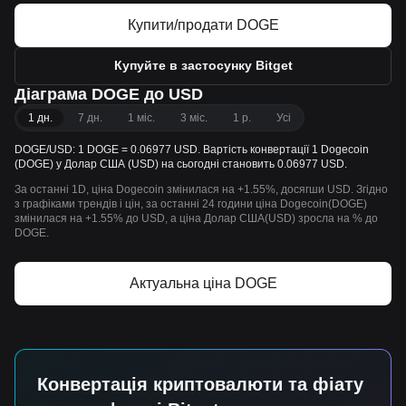
Купити/продати DOGE
Купуйте в застосунку Bitget
Діаграма DOGE до USD
1 дн.
7 дн.
1 міс.
3 міс.
1 р.
Усі
DOGE/USD: 1 DOGE = 0.06977 USD. Вартість конвертації 1 Dogecoin
(DOGE) у Долар США (USD) на сьогодні становить 0.06977 USD.
За останні 1D, ціна Dogecoin змінилася на +1.55%, досягши USD. Згідно
з графіками трендів і цін, за останні 24 години ціна Dogecoin(DOGE)
змінилася на +1.55% до USD, а ціна Долар США(USD) зросла на % до
DOGE.
Актуальна ціна DOGE
Конвертація криптовалюти та фіату