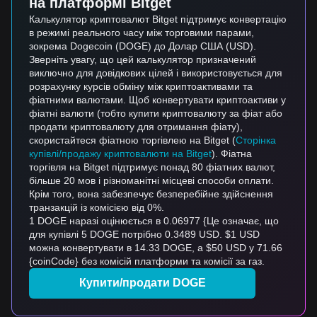
на платформі Bitget
Калькулятор криптовалют Bitget підтримує конвертацію
в режимі реального часу між торговими парами,
зокрема Dogecoin (DOGE) до Долар США (USD).
Зверніть увагу, що цей калькулятор призначений
виключно для довідкових цілей і використовується для
розрахунку курсів обміну між криптоактивами та
фіатними валютами. Щоб конвертувати криптоактиви у
фіатні валюти (тобто купити криптовалюту за фіат або
продати криптовалюту для отримання фіату),
скористайтеся фіатною торгівлею на Bitget (
Сторінка
купівлі/продажу криптовалюти на Bitget
). Фіатна
торгівля на Bitget підтримує понад 80 фіатних валют,
більше 20 мов і різноманітні місцеві способи оплати.
Крім того, вона забезпечує безперебійне здійснення
транзакцій із комісією від 0%.
1 DOGE наразі оцінюється в 0.06977 {Це означає, що
для купівлі 5 DOGE потрібно 0.3489 USD. $1 USD
можна конвертувати в 14.33 DOGE, а $50 USD у 71.66
{coinCode} без комісій платформи та комісії за газ.
Купити/продати DOGE