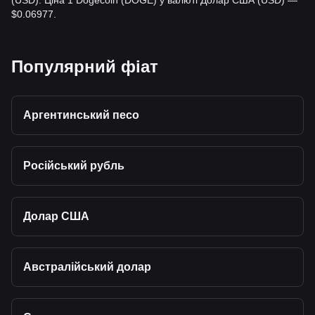
(USD). Ціна 1 Dogecoin (DOGE) у валюті Долар США (USD) —
$0.06977.
Популярний фіат
Аргентинський песо
Російський рубль
Долар США
Австралійський долар