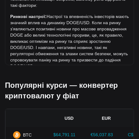
такі фактори:
За останні 7 днів обмінний курс Dogecoin (DOGE)
знизився на 0.02%. За останній місяць обмінний курс
Ринкові настрої:
Настрої та впевненість інвесторів мають
Dogecoin (DOGE) знизився на 3.51% щодо наступної
значний вплив на динаміку DOGE/USD. Коли на ринку
валюти: Долар США (USD).
зʼявляються позитивні новини про масове впровадження
DOGE або великі технологічні прориви, це, як правило,
викликає оптимізм на ринку та сприяє зростанню
DOGE/USD. І навпаки, негативні новини, такі як
регуляторні обмеження та злами систем безпеки, можуть
спровокувати паніку на ринку та призвести до падіння
DOGE/USD.
Регуляторне середовище:
Державна політика та
Популярні курси — конвертер
регуляція, що стосуються криптовалют, мають
безпосередній вплив на їх масове впровадження, що, в
криптовалют у фіат
свою чергу, визначає їхню вартість відносно традиційних
валют, таких як долар США. Чітка та сприятлива
регуляція може підвищити довіру інвесторів до
криптовалют і сприяти зростанню їхньої вартості. І
USD
EUR
навпаки, незрозуміла або надто сувора регуляторна
політика може перешкоджати розвитку криптовалют і
спричинити падіння їхньої вартості.
$64,791.11
€56,037.83
C$90
BTC