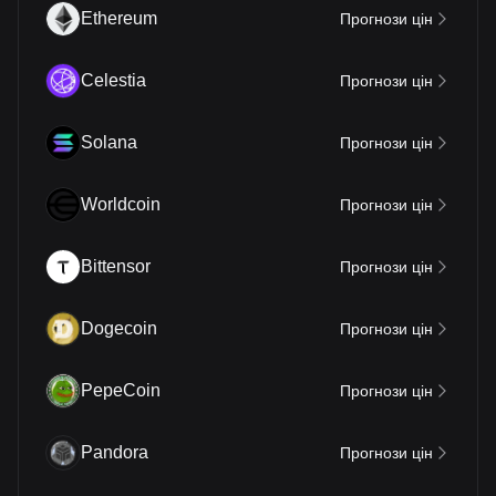
Ethereum
Прогнози цін
Celestia
Прогнози цін
Solana
Прогнози цін
Worldcoin
Прогнози цін
Bittensor
Прогнози цін
Dogecoin
Прогнози цін
PepeCoin
Прогнози цін
Pandora
Прогнози цін