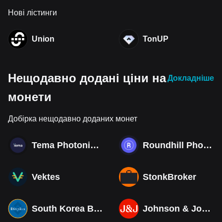
Нові лістинги
Union
TonUP
Нещодавно додані ціни на
Докладніше
монети
Добірка нещодавно доданих монет
Tema Photonics & Optical ETF
Roundhill Photonics & Optics ETF
Vektes
StonkBroker
South Korea Bull 3X ETF Tokenized bStocks
Johnson & Johnson (Derivatives)