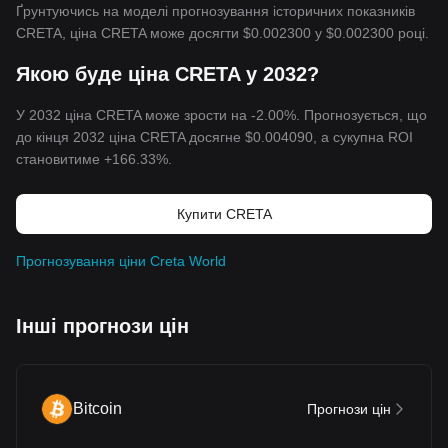
Ґрунтуючись на моделі прогнозування історичних показників
CRETA, ціна CRETA може досягти
$0.002300
у
$0.002300
році.
Якою буде ціна CRETA у 2032?
У 2032 ціна CRETA може зрости на -2.00%. Прогнозується, що
до кінця 2032 ціна CRETA досягне
$0.004090
, а сукупна ROI
становитиме +166.33%.
Купити CRETA
Прогнозування ціни Creta World
Інші прогнози цін
Bitcoin
Прогнози цін