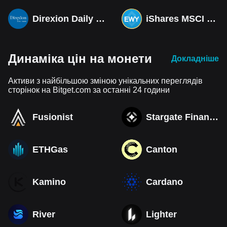
Direxion Daily MSCI South Korea Bull 3X ETF (Derivatives)
iShares MSCI South Korea ETF Tokenized bStocks
Динаміка цін на монети
Докладніше
Активи з найбільшою зміною унікальних переглядів
сторінок на Bitget.com за останні 24 години
Fusionist
Stargate Finance
ETHGas
Canton
Kamino
Cardano
River
Lighter