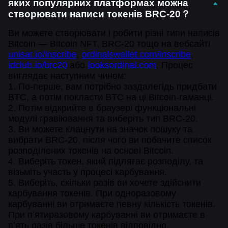
яких популярних платформах можна
створювати написи токенів BRC-20？
Ви можете створювати і робити різні типи написів
Bitcoin — Bitcoin NFT, BRC-20 тощо на вебсайті
unisat.io/inscribe
,
ordinalswallet.com/inscribe
,
idclub.io/brc20
або
looksordinal.com
. Процес
виглядає наступним чином:
1. По-перше, вам потрібно заздалегідь придбати
BTC, а потім покласти BTC на ці Bitcoin-гаманці.
2. Потім відкрийте в браузері функціональні
модулі гравіювання та виберіть тип BRC-20.
3. Ви можете клацнути на значок пошуку та
вибрати BRC-20, після чого ви побачите список
розподілених токенів на основі Bitcoin.
4. Виберіть токен, який підлягає розподілу, та
візьміть участь у процесі карбування.
5. Виберіть, скільки разів ви хочете здійснити
карбування токенів. При одноразовому
карбуванні ви отримаєте певну кількість токенів.
При пʼятиразовому карбуванні ви отримаєте в
пʼять разів більше токенів відповідно.