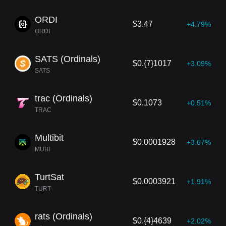
ORDI
$3.47
+4.79%
ORDI
SATS (Ordinals)
$0.{7}1017
+3.09%
SATS
trac (Ordinals)
$0.1073
+0.51%
TRAC
Multibit
$0.0001928
+3.67%
MUBI
TurtSat
$0.0003921
+1.91%
TURT
rats (Ordinals)
$0.{4}4639
+2.02%