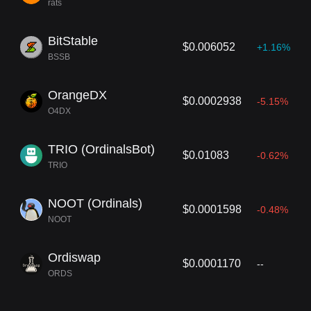
rats
BitStable
$0.006052
+1.16%
BSSB
OrangeDX
$0.0002938
-5.15%
O4DX
TRIO (OrdinalsBot)
$0.01083
-0.62%
TRIO
NOOT (Ordinals)
$0.0001598
-0.48%
NOOT
Ordiswap
$0.0001170
--
ORDS