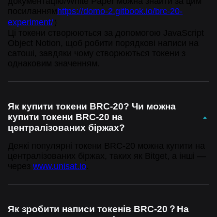
документацію/White Paper можна знайти за цим
посиланням
https://domo-2.gitbook.io/brc-20-
experiment/
）
Ці токени створюються за допомогою JavaScript
Object Notion, щоб робити порядкові написи на
сатоші, завдяки чому створюються токени з
однаковим значенням.
Як купити токени BRC-20? Чи можна
купити токени BRC-20 на
централізованих біржах?
Деякі популярні токени BRC-20 можна купити на
централізованих біржах, таких як Bitget, а інші —
через
www.unisat.io
.
Як зробити написи токенів BRC-20？На