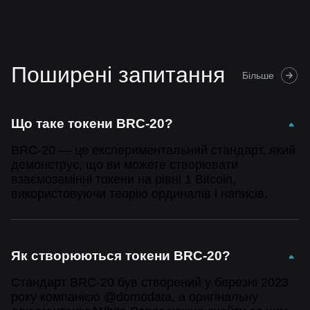
Поширені запитання
Більше
Що таке токени BRC-20?
BRC-20 — це експериментальний стандарт, який
демонструє, що ви можете створювати
взаємозамінні токени на рівні 1 Bitcoin,
використовуючи теорію ординалів і написів.
Як створюються токени BRC-20?
Стандарт BRC-20 був створений у березні 2023
року компанією @domodata, а оригінальну