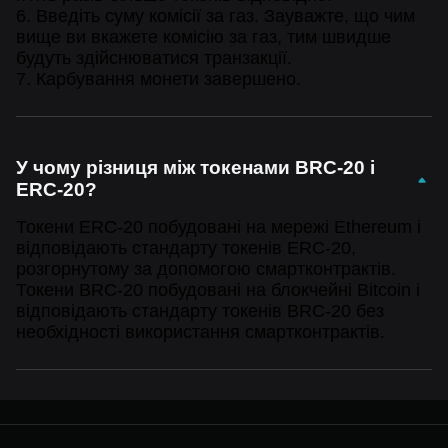
6. Введіть суму комісії за газ. Зауважте, що чим
вище ви вкажете комісію за газ, тим швидше
будуть здійснюватися транзакції.
7. Карбування монети завершено.
У чому різниця між токенами BRC-20 і
ERC-20?
Токени ERC-20 побудовані на мережі Ethereum і
відповідають стандарту токенів ERC-20,
розгорнутому за допомогою смартконтрактів.
Токени BRC-20 побудовані на блокчейні Bitcoin і
відповідають стандарту токенів BRC-20 без
необхідності використання смартконтрактів.