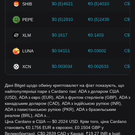
$0.{5}4621
€0.{5}4010
C$0.
SHIB
змінами в ціні Cardano і коригувати свої інвестиційні
стратегії відповідно.
$0.{5}2810
€0.{5}2438
C$0.
PEPE
$0.1617
€0.1403
C$0.
XLM
$0.04151
€0.03602
C$0.
LUNA
$0.003034
€0.002633
C$0.
XCN
Дані Bitget щодо обміну криптовалют на фіат показують, що
найпопулярніші пари з Cardano такі: ADA з доларом США
(USD), ADA з євро (EUR), ADA з фунтом стерлінгів (GBP), ADA з
канадським доларом (CAD), ADA з індійською рупією (INR),
ADA з пакистанською рупією (PKR), ADA з бразильським
реалом (BRL), ADA з…
Ціна Cardano в США — $0.2024 USD. Крім того, ціна Cardano
становить €0.1756 EUR в єврозоні, £0.1504 GBP у
Великобританії, C$0.2839 CAD у Канаді, ₹19.27 INR в Індії,