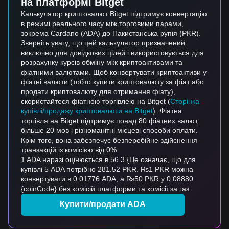
на платформі Bitget
Калькулятор криптовалют Bitget підтримує конвертацію
в режимі реального часу між торговими парами,
зокрема Cardano (ADA) до Пакистанська рупія (PKR).
Зверніть увагу, що цей калькулятор призначений
виключно для довідкових цілей і використовується для
розрахунку курсів обміну між криптоактивами та
фіатними валютами. Щоб конвертувати криптоактиви у
фіатні валюти (тобто купити криптовалюту за фіат або
продати криптовалюту для отримання фіату),
скористайтеся фіатною торгівлею на Bitget (
Сторінка
купівлі/продажу криптовалюти на Bitget
). Фіатна
торгівля на Bitget підтримує понад 80 фіатних валют,
більше 20 мов і різноманітні місцеві способи оплати.
Крім того, вона забезпечує безперебійне здійснення
транзакцій із комісією від 0%.
1 ADA наразі оцінюється в 56.3 {Це означає, що для
купівлі 5 ADA потрібно 281.52 PKR. ₨1 PKR можна
конвертувати в 0.01776 ADA, а ₨50 PKR у 0.08880
{coinCode} без комісій платформи та комісії за газ.
Купити/продати ADA