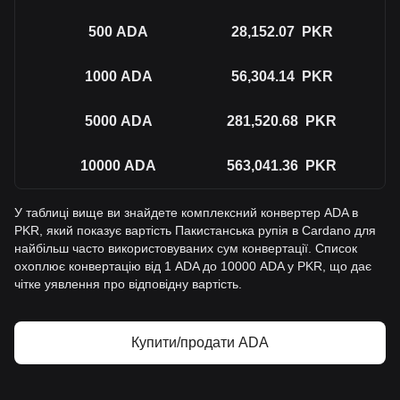
500
ADA
28,152.07
PKR
1000
ADA
56,304.14
PKR
5000
ADA
281,520.68
PKR
10000
ADA
563,041.36
PKR
У таблиці вище ви знайдете комплексний конвертер ADA в
PKR, який показує вартість Пакистанська рупія в Cardano для
найбільш часто використовуваних сум конвертації. Список
охоплює конвертацію від 1 ADA до 10000 ADA у PKR, що дає
чітке уявлення про відповідну вартість.
Купити/продати ADA