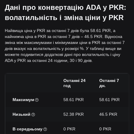
Дані про конвертацію ADA у PKR:
волатильність і зміна ціни у PKR
Найвища ціна у PKR за останні 7 днів була 58.61 PKR, а
найнижча ціна в PKR за останні 7 днів – 46.5 PKR. Відносна
зміна між максимумами і мінімумами ціни в PKR за останні 7
днів вказує на волатильність у розмірі %. У таблиці вище ви
можете подивитися додаткові дані про волатильність і ціну
ADA у PKR за останні 24 години, 30 і 90 днів.
Останні 24
Останні 7
год
дн.
Максимум
58.61 PKR
58.61 PKR
Низький
52.38 PKR
46.5 PKR
В середньому
0 PKR
0 PKR