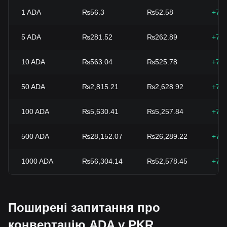
1
ADA
₨56.3
₨52.58
+7.
5
ADA
₨281.52
₨262.89
+7.
10
ADA
₨563.04
₨525.78
+7.
50
ADA
₨2,815.21
₨2,628.92
+7.
100
ADA
₨5,630.41
₨5,257.84
+7.
500
ADA
₨28,152.07
₨26,289.22
+7.
1000
ADA
₨56,304.14
₨52,578.45
+7.
Поширені запитання про
конвертацію ADA у PKR