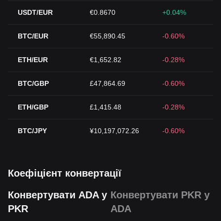
USDT/EUR
€0.8670
+0.04%
BTC/EUR
€55,890.45
-0.60%
ETH/EUR
€1,652.82
-0.28%
BTC/GBP
£47,864.69
-0.60%
ETH/GBP
£1,415.48
-0.28%
BTC/JPY
¥10,197,072.26
-0.60%
Коефіцієнт конвертації
Конвертувати ADA у
Конвертувати PKR у
PKR
ADA