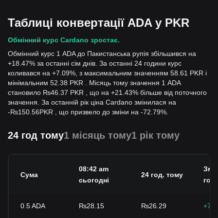
Таблиці конвертації ADA у PKR
Обмінний курс Cardano зростає.
Обмінний курс 1 ADA до Пакистанська рупія збільшився на
+18.47% за останні сім днів. За останні 24 години курс
коливався на +7.09%, з максимальним значенням 58.61 PKR і
мінімальним 52.38 PKR . Місяць тому значення 1 ADA
становило ₨46.37 PKR , що на +21.43% більше від поточного
значення. За останній рік ціна Cardano змінилася на
-
₨
150.56
PKR
, що призвело до зміни на -72.79%.
24 год тому
1 місяць тому
1 рік тому
08:42 am
Змін
Сума
24 год. тому
сьогодні
год.
0.5
ADA
₨28.15
₨26.29
+7.