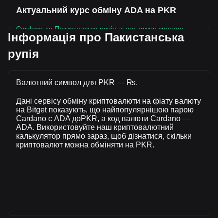
Актуальний курс обміну ADA на PKR
Cardano до Пакистанська рупія цього тижня зростає.
Інформація про Пакистанська
Поточна ринкова ціна Cardano становить ₨56.3 за ADA,
рупія
а загальна ринкова капіталізація становить
₨2,055,608,514,578.49 PKR , розрахована на основі
циркулюючої пропозиції у розмірі 36,509,016,000 ADA. За
Валютний символ для PKR — ₨.
останні 24 години обсяг торгівлі Cardano впав на
+106.68% (₨119,219,811,982.33 PKR). Минулого
Дані сервісу обміну криптовалюти на фіату валюту
торгового дня обсяг торгівлі ADA склав
на Bitget показують, що найпопулярнішою парою
₨111,754,604,407.88.
Cardano є ADA доPKR, а код валюти Cardano —
ADA. Використовуйте наш криптовалютний
калькулятор прямо зараз, щоб дізнатися, скільки
Більше інформації про Cardano на Bitget
криптовалют можна обміняти на PKR.
Ціна Cardano
Прогноз ціни Cardano
Що таке Cardano (ADA)
Калькулятор прибутку Cardano