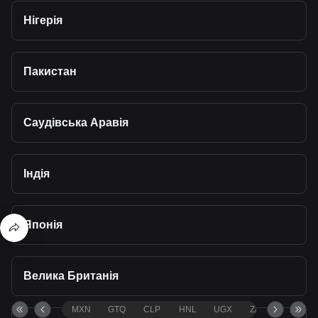
Нігерія
Пакистан
Саудівська Аравія
Індія
Японія
Велика Британія
MXN
GTQ
CLP
HNL
UGX
ZAR
TND