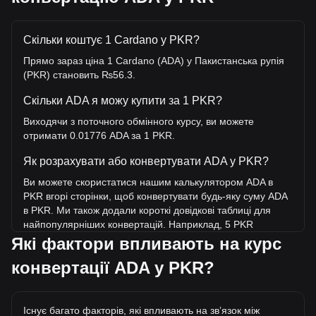
Скільки коштує 1 Cardano у PKR?
Прямо зараз ціна 1 Cardano (ADA) у Пакистанська рупія
(PKR) становить ₨56.3.
Скільки ADA я можу купити за 1 PKR?
Виходячи з поточного обмінного курсу, ви можете
отримати 0.01776 ADA за 1 PKR.
Як розрахувати або конвертувати ADA у PKR?
Ви можете скористатися нашим калькулятором ADA в
PKR вгорі сторінки, щоб конвертувати будь-яку суму ADA
в PKR. Ми також додали короткі довідкові таблиці для
найпопулярніших конвертацій. Наприклад, 5 PKR
еквівалентні 0.08880 ADA, а 5 ADA коштуватимуть близько
Які фактори впливають на курс
281.52PKR.
конвертації ADA у PKR?
Яка найвища ціна ADA/PKR в історії?
Найвища ціна 1 ADA у PKR за весь час становить
Існує багато факторів, які впливають на звʼязок між
₨862.02. Ще невідомо, чи перевищить вартість 1 ADA у