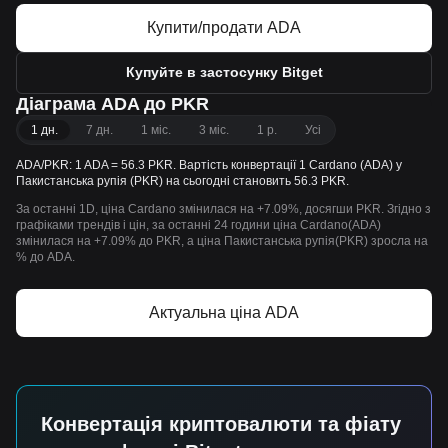
Купити/продати ADA
Купуйте в застосунку Bitget
Діаграма ADA до PKR
1 дн.
7 дн.
1 міс.
3 міс.
1 р.
Усі
ADA/PKR: 1 ADA = 56.3 PKR. Вартість конвертації 1 Cardano (ADA) у
Пакистанська рупія (PKR) на сьогодні становить 56.3 PKR.
За останні 1D, ціна Cardano змінилася на +7.09%, досягши PKR. Згідно з
графіками трендів і цін, за останні 24 години ціна Cardano(ADA)
змінилася на +7.09% до PKR, а ціна Пакистанська рупія(PKR) зросла на
% до ADA.
Актуальна ціна ADA
Конвертація криптовалюти та фіату