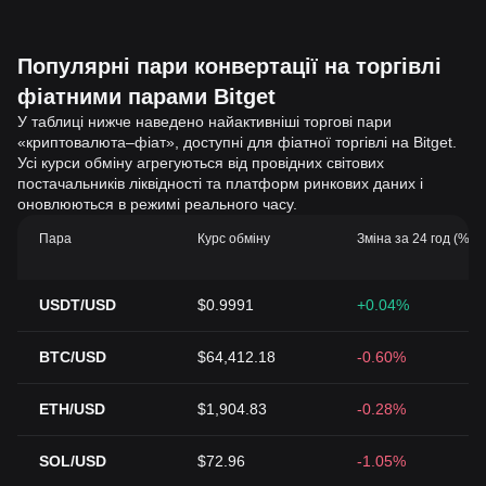
Популярні пари конвертації на торгівлі
фіатними парами Bitget
У таблиці нижче наведено найактивніші торгові пари
«криптовалюта–фіат», доступні для фіатної торгівлі на Bitget.
Усі курси обміну агрегуються від провідних світових
постачальників ліквідності та платформ ринкових даних і
оновлюються в режимі реального часу.
Пара
Курс обміну
Зміна за 24 год (%)
USDT/USD
$0.9991
+0.04%
BTC/USD
$64,412.18
-0.60%
ETH/USD
$1,904.83
-0.28%
SOL/USD
$72.96
-1.05%