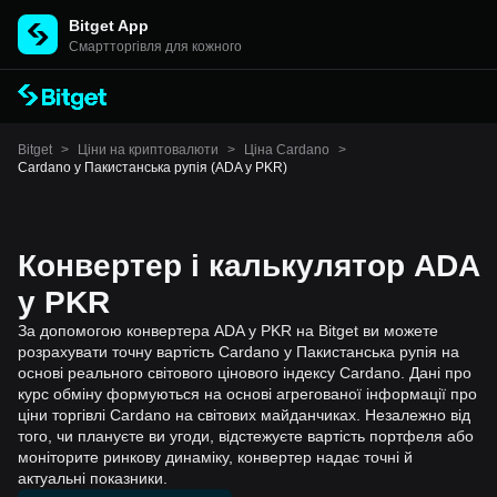
Bitget App
Cмартторгівля для кожного
Bitget
>
Ціни на криптовалюти
>
Ціна Cardano
>
Cardano у Пакистанська рупія (ADA у PKR)
Конвертер і калькулятор ADA
у PKR
За допомогою конвертера ADA у PKR на Bitget ви можете
розрахувати точну вартість Cardano у Пакистанська рупія на
основі реального світового цінового індексу Cardano. Дані про
курс обміну формуються на основі агрегованої інформації про
ціни торгівлі Cardano на світових майданчиках. Незалежно від
того, чи плануєте ви угоди, відстежуєте вартість портфеля або
моніторите ринкову динаміку, конвертер надає точні й
актуальні показники.