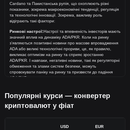
Cardano та Пакистанська рупія, що охоплюють різні
PKR поточний історичний максимум.
показники, зокрема макроекономічні тенденції, регуляція
Яка динаміка цін у PKR?
та технологічні інновації. Зокрема, важливу роль
відіграють такі фактори:
За останні 7 днів обмінний курс Cardano (ADA) виріс на
18.47%. За останній місяць обмінний курс Cardano
Ринкові настрої:
Настрої та впевненість інвесторів мають
(ADA) зріс на 21.43% стосовно наступної валюти:
значний вплив на динаміку ADA/PKR. Коли на ринку
Пакистанська рупія (PKR).
зʼявляються позитивні новини про масове впровадження
ADA або великі технологічні прориви, це, як правило,
викликає оптимізм на ринку та сприяє зростанню
ADA/PKR. І навпаки, негативні новини, такі як регуляторні
обмеження та злами систем безпеки, можуть
спровокувати паніку на ринку та призвести до падіння
ADA/PKR.
Регуляторне середовище:
Державна політика та
Популярні курси — конвертер
регуляція, що стосуються криптовалют, мають
безпосередній вплив на їх масове впровадження, що, в
криптовалют у фіат
свою чергу, визначає їхню вартість відносно традиційних
валют, таких як долар США. Чітка та сприятлива
регуляція може підвищити довіру інвесторів до
криптовалют і сприяти зростанню їхньої вартості. І
USD
EUR
навпаки, незрозуміла або надто сувора регуляторна