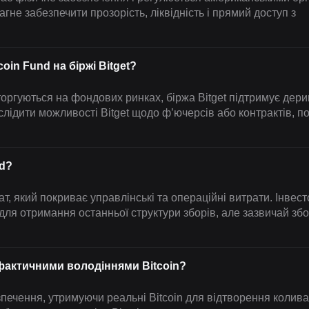
гне забезпечити прозорість, ліквідність і прямий доступ з
oin Fund на біржі Bitget?
торгуються на фондових ринках, біржа Bitget підтримує дери
ослідити можливості Bitget щодо ф’ючерсів або контрактів, п
nd?
т, який покриває управлінські та операційні витрати. Інвес
ля отримання останньої структури зборів, але зазвичай збо
фактичними володіннями Bitcoin?
печення, утримуючи реальні Bitcoin для відтворення колива