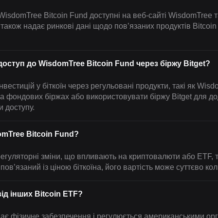
WisdomTree Bitcoin Fund доступні на веб-сайті WisdomTree т
акож надає ринкові дані щодо пов’язаних продуктів Bitcoin
оступ до WisdomTree Bitcoin Fund через біржу Bitget?
інвестицій у біткоїн через регульовані продукти, такі як Wis
на фондових біржах або використовувати біржу Bitget для д
и доступу.
omTree Bitcoin Fund?
регуляторні зміни, що впливають на криптовалюти або ETF, 
пов’язаний із ціною біткоїна, його вартість може суттєво ко
ід інших Bitcoin ETF?
 має фізичне забезпечення і регулюється американськими ор