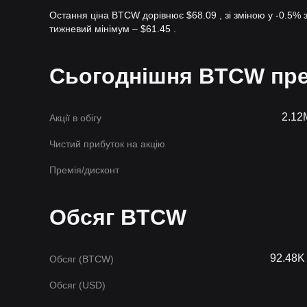
Остання ціна BTCW дорівнює $68.09 , зі зміною у -0.5% 
тижневий мінімум – $61.45 .
Сьогоднішня BTCW пре
2.1
Акції в обігу
Чистий прибуток на акцію
Премія/дисконт
Обсяг BTCW
92.48K
Обсяг (BTCW)
Обсяг (USD)