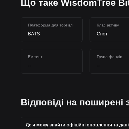
Що таке WisdomTree Bi
Платформа для торгівлі
Клас активу
BATS
Спот
Емітент
Група фондів
--
--
Відповіді на поширені 
Де я можу знайти офіційні оновлення та дан