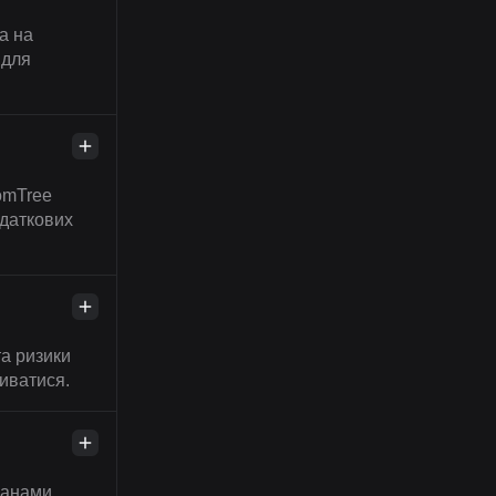
а на
 для
domTree
одаткових
та ризики
ливатися.
ганами