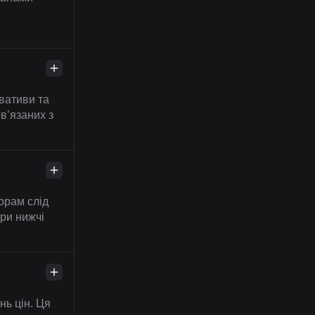
вативи та
ов’язаних з
торам слід
ри нижчі
нь цін. Ця