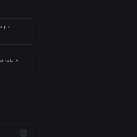
итрат
рінка ETF