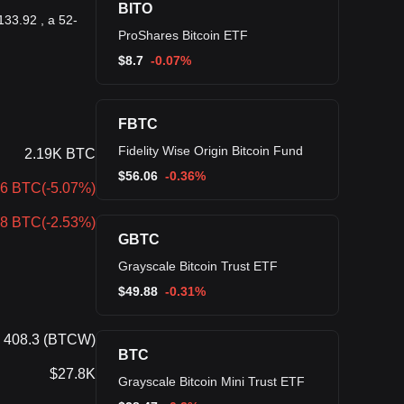
BITO
33.92 , а 52-
ProShares Bitcoin ETF
$
8.7
-0.07%
FBTC
Fidelity Wise Origin Bitcoin Fund
2.19K BTC
$
56.06
-0.36%
86 BTC
(
-5.07%
)
.8 BTC
(
-2.53%
)
GBTC
Grayscale Bitcoin Trust ETF
$
49.88
-0.31%
408.3 (BTCW)
BTC
$27.8K
Grayscale Bitcoin Mini Trust ETF