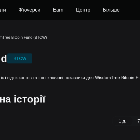
ати
Ф'ючерси
Earn
Центр
Більше
mTree Bitcoin Fund (BTCW)
nd
BTCW
тік і відтік коштів та інші ключові показники для WisdomTree Bitcoin 
а історії
1 д.
7