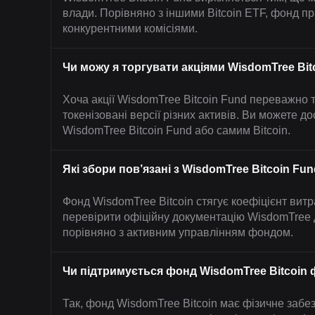
влади. Порівняно з іншими Bitcoin ETF, фонд пра
конкурентними комісіями.
Чи можу я торгувати акціями WisdomTree Bitc
Хоча акції WisdomTree Bitcoin Fund переважно 
токенізовані версії різних активів. Ви можете д
WisdomTree Bitcoin Fund або самим Bitcoin.
Які збори пов’язані з WisdomTree Bitcoin Fu
Фонд WisdomTree Bitcoin стягує коефіцієнт витра
перевірити офіційну документацію WisdomTree д
порівняно з активним управлінням фондом.
Чи підтримується фонд WisdomTree Bitcoin 
Так, фонд WisdomTree Bitcoin має фізичне забез