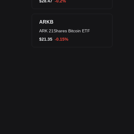
$
28.47
-0.2%
ARKB
ARK 21Shares Bitcoin ETF
$
21.35
-0.15%