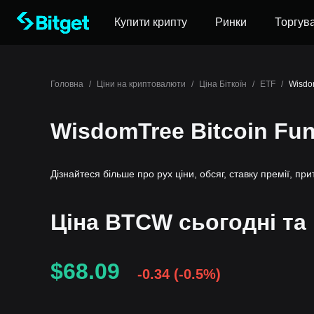
Купити крипту
Ринки
Торгув
Головна
/
Ціни на криптовалюти
/
Ціна Біткоїн
/
ETF
/
Wisdo
WisdomTree Bitcoin Fu
Дізнайтеся більше про рух ціни, обсяг, ставку премії, при
Ціна BTCW сьогодні та н
$68.09
-0.34
(
-0.5%
)