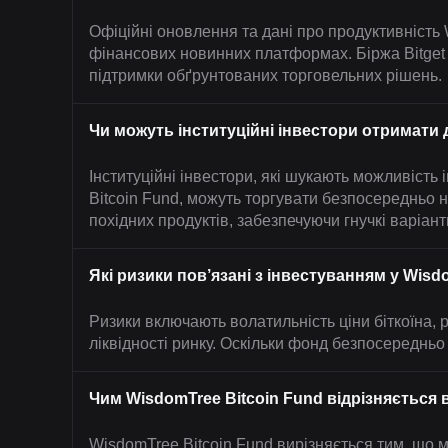
Офіційні оновлення та дані про продуктивність 
фінансових новинних платформах. Біржа Bitget т
підтримки обґрунтованих торговельних рішень.
Чи можуть інституційні інвестори отримати д
Інституційні інвестори, які шукають можливість 
Bitcoin Fund, можуть торгувати безпосередньо 
похідних продуктів, забезпечуючи гнучкі варіант
Які ризики пов’язані з інвестуванням у Wisd
Ризики включають волатильність ціни біткоїна, 
ліквідності ринку. Оскільки фонд безпосередньо 
Чим WisdomTree Bitcoin Fund відрізняється в
WisdomTree Bitcoin Fund вирізняється тим, що