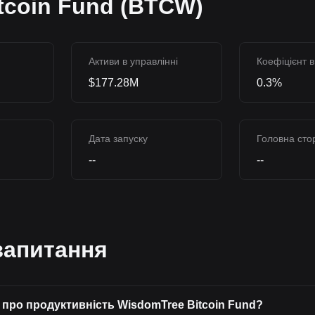
tcoin Fund (BTCW)
Активи в управлінні
Коефіцієнт в
$177.28M
0.3%
Дата запуску
Головна сто
--
--
запитання
і про продуктивність WisdomTree Bitcoin Fund?