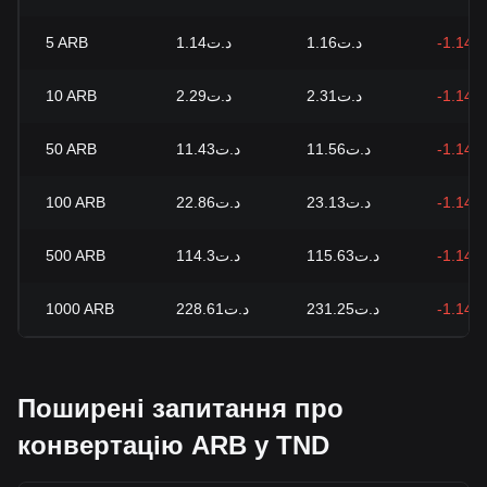
5
ARB
د.ت1.14
د.ت1.16
-1.14%
10
ARB
د.ت2.29
د.ت2.31
-1.14%
50
ARB
د.ت11.43
د.ت11.56
-1.14%
100
ARB
د.ت22.86
د.ت23.13
-1.14%
500
ARB
د.ت114.3
د.ت115.63
-1.14%
1000
ARB
د.ت228.61
د.ت231.25
-1.14%
Поширені запитання про
конвертацію ARB у TND