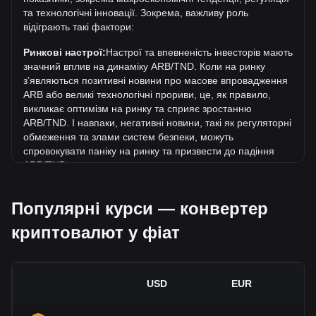
Яка динаміка цін у TND?
та технологічні інновації. Зокрема, важливу роль
відіграють такі фактори:
За останні 7 днів обмінний курс Arbitrum (ARB) знизився
на 3.59%. За останній місяць обмінний курс Arbitrum
Ринкові настрої:
Настрої та впевненість інвесторів мають
(ARB) зріс на 1.04% стосовно наступної валюти:
значний вплив на динаміку ARB/TND. Коли на ринку
Туніський динар (TND).
зʼявляються позитивні новини про масове впровадження
ARB або великі технологічні прориви, це, як правило,
викликає оптимізм на ринку та сприяє зростанню
ARB/TND. І навпаки, негативні новини, такі як регуляторні
обмеження та злами систем безпеки, можуть
спровокувати паніку на ринку та призвести до падіння
ARB/TND.
Регуляторне середовище:
Державна політика та
Популярні курси — конвертер
регуляція, що стосуються криптовалют, мають
безпосередній вплив на їх масове впровадження, що, в
криптовалют у фіат
свою чергу, визначає їхню вартість відносно традиційних
валют, таких як долар США. Чітка та сприятлива
регуляція може підвищити довіру інвесторів до
криптовалют і сприяти зростанню їхньої вартості. І
USD
EUR
навпаки, незрозуміла або надто сувора регуляторна
політика може перешкоджати розвитку криптовалют і