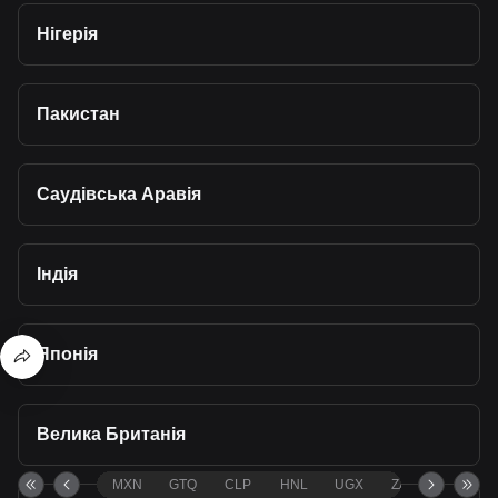
Нігерія
Пакистан
Саудівська Аравія
Індія
Японія
Велика Британія
MXN
GTQ
CLP
HNL
UGX
ZAR
TND