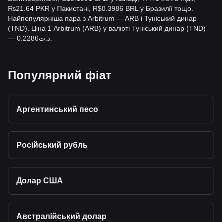
₨21.64 PKR у Пакистані, R$0.3986 BRL у Бразилії тощо.
Найпопулярніша пара з Arbitrum — ARB і Туніський динар
(TND). Ціна 1 Arbitrum (ARB) у валюті Туніський динар (TND)
— د.ت0.2286.
Популярний фіат
Аргентинський песо
Російський рубль
Долар США
Австралійський долар