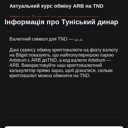
Актуальний курс обміну ARB на TND
Arbitrum до Туніський динар цього тижня падає.
Інформація про Туніський динар
Поточна ринкова ціна Arbitrum становить د.ت0.2286 за
ARB, а загальна ринкова капіталізація становить د.ت--
TND , розрахована на основі циркулюючої пропозиції у
Валютний символ для TND — د.ت.
розмірі -- ARB. За останні 24 години обсяг торгівлі
Дані сервісу обміну криптовалюти на фіату валюту
Arbitrum впав на --% (د.ت-- TND). Минулого торгового дня
на Bitget показують, що найпопулярнішою парою
обсяг торгівлі ARB склав د.ت--.
Arbitrum є ARB доTND, а код валюти Arbitrum —
ARB. Використовуйте наш криптовалютний
калькулятор прямо зараз, щоб дізнатися, скільки
Більше інформації про Arbitrum на Bitget
криптовалют можна обміняти на TND.
Ціна Arbitrum
Прогноз ціни Arbitrum
Що таке Arbitrum (ARB)
Калькулятор прибутку Arbitrum