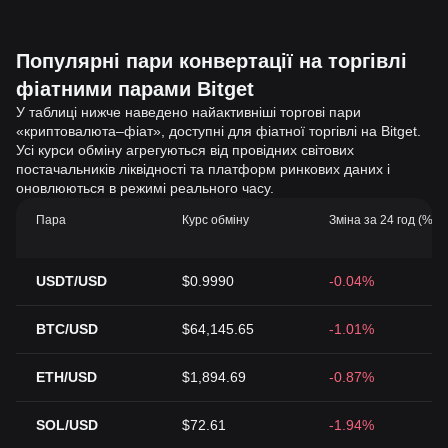
Популярні пари конвертації на торгівлі
фіатними парами Bitget
У таблиці нижче наведено найактивніші торгові пари
«криптовалюта–фіат», доступні для фіатної торгівлі на Bitget.
Усі курси обміну агрегуються від провідних світових
постачальників ліквідності та платформ ринкових даних і
оновлюються в режимі реального часу.
Пара
Курс обміну
Зміна за 24 год (%)
USDT/USD
$0.9990
-0.04%
BTC/USD
$64,145.65
-1.01%
ETH/USD
$1,894.69
-0.87%
SOL/USD
$72.61
-1.94%