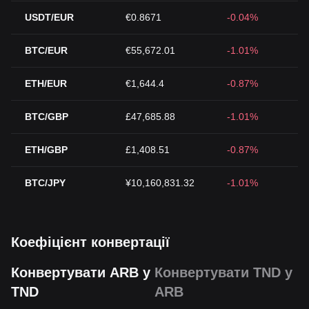
USDT/EUR
€0.8671
-0.04%
BTC/EUR
€55,672.01
-1.01%
ETH/EUR
€1,644.4
-0.87%
BTC/GBP
£47,685.88
-1.01%
ETH/GBP
£1,408.51
-0.87%
BTC/JPY
¥10,160,831.32
-1.01%
Коефіцієнт конвертації
Конвертувати ARB у
Конвертувати TND у
TND
ARB