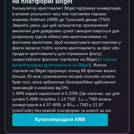
на платформі Bitget
Калькулятор криптовалют Bitget підтримує конвертацію
в режимі реального часу між торговими парами,
зокрема Arbitrum (ARB) до Туніський динар (TND).
Зверніть увагу, що цей калькулятор призначений
виключно для довідкових цілей і використовується для
розрахунку курсів обміну між криптоактивами та
фіатними валютами. Щоб конвертувати криптоактиви у
фіатні валюти (тобто купити криптовалюту за фіат або
продати криптовалюту для отримання фіату),
скористайтеся фіатною торгівлею на Bitget (
Сторінка
купівлі/продажу криптовалюти на Bitget
). Фіатна
торгівля на Bitget підтримує понад 80 фіатних валют,
більше 20 мов і різноманітні місцеві способи оплати.
Крім того, вона забезпечує безперебійне здійснення
транзакцій із комісією від 0%.
1 ARB наразі оцінюється в 0.2286 {Це означає, що для
купівлі 5 ARB потрібно 1.14 TND. د.ت1 TND можна
конвертувати в 4.37 ARB, а د.ت50 TND у 21.87
{coinCode} без комісій платформи та комісії за газ.
Купити/продати ARB