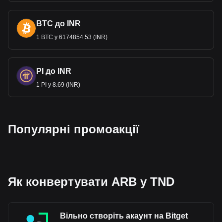
BTC до INR
1 BTC у 6174854.53 (INR)
PI до INR
1 PI у 8.69 (INR)
Популярні промоакції
Як конвертувати ARB у TND
Вільно створіть акаунт на Bitget