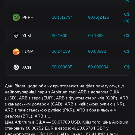
стратегії відповідно.
C$0.
$0.{5}2794
€0.{5}2425
PEPE
{5}39
$0.1600
€0.1389
C$0.
XLM
$0.04139
€0.03592
C$0.
LUNA
$0.003035
€0.002634
C$0.
XCN
Дані Bitget щодо обміну криптовалют на фіат показують, що
найпопулярніші пари з Arbitrum такі: ARB з доларом США
(USD), ARB з євро (EUR), ARB з фунтом стерлінгів (GBP), ARB
з канадським доларом (CAD), ARB з індійською рупією (INR),
ARB з пакистанською рупією (PKR), ARB з бразильським
реалом (BRL), ARB з…
Ціна Arbitrum в США — $0.07780 USD. Крім того, ціна Arbitrum
становить €0.06752 EUR в єврозоні, £0.05784 GBP у
Великобританії, C$0.1091 CAD у Канаді, ₹7.41 INR в Індії,