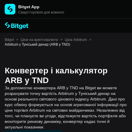
Bitget App
Cмартторгівля для кожного
Bitget
>
Ціни на криптовалюти
>
Ціна Arbitrum
>
Arbitrum у Туніський динар (ARB у TND)
Конвертер і калькулятор
ARB у TND
За допомогою конвертера ARB у TND на Bitget ви можете
розрахувати точну вартість Arbitrum у Туніський динар на
основі реального світового цінового індексу Arbitrum. Дані про
курс обміну формуються на основі агрегованої інформації про
ціни торгівлі Arbitrum на світових майданчиках. Незалежно від
того, чи плануєте ви угоди, відстежуєте вартість портфеля або
моніторите ринкову динаміку, конвертер надає точні й
актуальні показники.