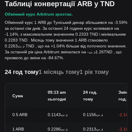
Таблиці конвертації ARB у TND
Обмінний курс Arbitrum зростає.
Обмінний курс 1 ARB до Туніський динар збільшився на -3.59%
за останні сім днів. За останні 24 години курс коливався на
-1.14%, з максимальним значенням 0.2333 TND і мінімальним
0.2283 TND . Місяць тому значення 1 ARB становило
د.ت0.2263 TND , що на +1.04% більше від поточного значення.
За останній рік ціна Arbitrum змінилася на
-
د.ت
1.26
TND
, що
призвело до зміни на -84.67%.
24 год тому
1 місяць тому
1 рік тому
05:13 am
24 год.
Зміна 
Сума
сьогодні
тому
год.
0.5
ARB
د.ت0.1143
د.ت0.1156
-1.14%
1
ARB
د.ت0.2286
د.ت0.2313
-1.14%