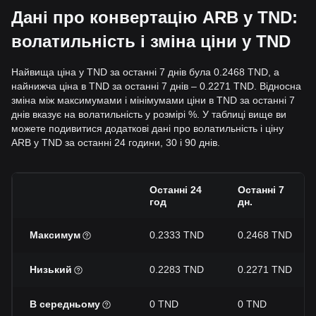
Дані про конвертацію ARB у TND:
волатильність і зміна ціни у TND
Найвища ціна у TND за останні 7 днів була 0.2468 TND, а
найнижча ціна в TND за останні 7 днів – 0.2271 TND. Відносна
зміна між максимумами і мінімумами ціни в TND за останні 7
днів вказує на волатильність у розмірі %. У таблиці вище ви
можете подивитися додаткові дані про волатильність і ціну
ARB у TND за останні 24 години, 30 і 90 днів.
Останні 24
Останні 7
год
дн.
Максимум
0.2333 TND
0.2468 TND
Низький
0.2283 TND
0.2271 TND
В середньому
0 TND
0 TND