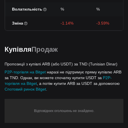
Волатильність
%
%
Зміна
-1.14%
-3.59%
Купівля
Продаж
Пропозиції з купівлі ARB (або USDT) за TND (Tunisian Dinar)
P2P-торгівля на Bitget
наразі не підтримує пряму купівлю ARB
за TND. Однак, ви можете спочатку купити USDT за
P2P-
торгівля на Bitget
, а потім купити ARB за USDT за допомогою
Спотовий ринок Bitget
.
Відповідних оголошень не знайдено.