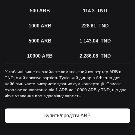
500
ARB
114.3
TND
1000
ARB
228.61
TND
5000
ARB
1,143.04
TND
10000
ARB
2,286.08
TND
У таблиці вище ви знайдете комплексний конвертер ARB в
TND, який показує вартість Туніський динар в Arbitrum для
найбільш часто використовуваних сум конвертації. Список
охоплює конвертацію від 1 ARB до 10000 ARB у TND, що дає
чітке уявлення про відповідну вартість.
Купити/продати ARB