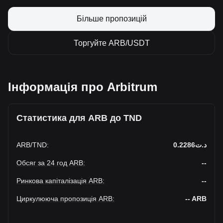
Більше пропозицій
Торгуйте ARB/USDT
Інформація про Arbitrum
Статистика для ARB до TND
ARB
/
TND
:
د.ت0.2286
Обсяг за 24 год ARB
:
--
Ринкова капіталізація ARB
:
--
Циркулююча пропозиція ARB
:
--
ARB