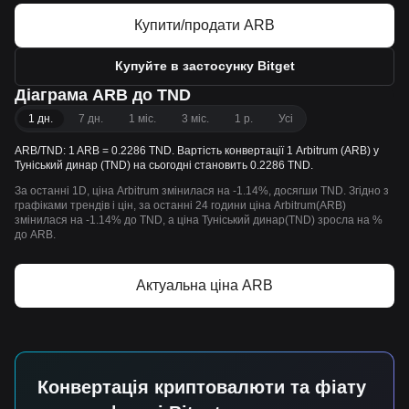
Купити/продати ARB
Купуйте в застосунку Bitget
Діаграма ARB до TND
1 дн.
7 дн.
1 міс.
3 міс.
1 р.
Усі
ARB/TND: 1 ARB = 0.2286 TND. Вартість конвертації 1 Arbitrum (ARB) у
Туніський динар (TND) на сьогодні становить 0.2286 TND.
За останні 1D, ціна Arbitrum змінилася на -1.14%, досягши TND. Згідно з
графіками трендів і цін, за останні 24 години ціна Arbitrum(ARB)
змінилася на -1.14% до TND, а ціна Туніський динар(TND) зросла на %
до ARB.
Актуальна ціна ARB
Конвертація криптовалюти та фіату