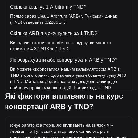
Скільки коштує 1 Arbitrum у TND?
Прямо зараз ціна 1 Arbitrum (ARB) у Туніський динар
(TND) становить د.ت0.2286.
Скільки ARB я можу купити за 1 TND?
Виходячи з поточного обмінного курсу, ви можете
отримати 4.37 ARB за 1 TND.
Як розрахувати або конвертувати ARB у TND?
Ви можете скористатися нашим калькулятором ARB в
TND вгорі сторінки, щоб конвертувати будь-яку суму ARB
в TND. Ми також додали короткі довідкові таблиці для
найпопулярніших конвертацій. Наприклад, 5 TND
еквівалентні 21.87 ARB, а 5 ARB коштуватимуть близько
Які фактори впливають на курс
1.14TND.
конвертації ARB у TND?
Яка найвища ціна ARB/TND в історії?
Найвища ціна 1 ARB у TND за весь час становить
Існує багато факторів, які впливають на звʼязок між
د.ت35.26. Ще невідомо, чи перевищить вартість 1 ARB у
Arbitrum та Туніський динар, що охоплюють різні
TND поточний історичний максимум.
показники, зокрема макроекономічні тенденції, регуляція