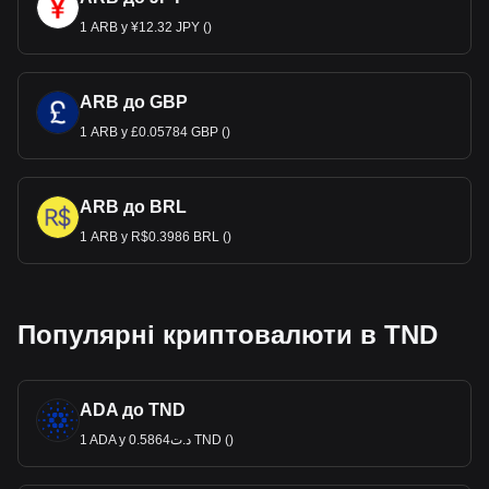
1 ARB у ¥12.32 JPY ()
ARB до GBP
1 ARB у £0.05784 GBP ()
ARB до BRL
1 ARB у R$0.3986 BRL ()
Популярні криптовалюти в TND
ADA до TND
1 ADA у د.ت0.5864 TND ()