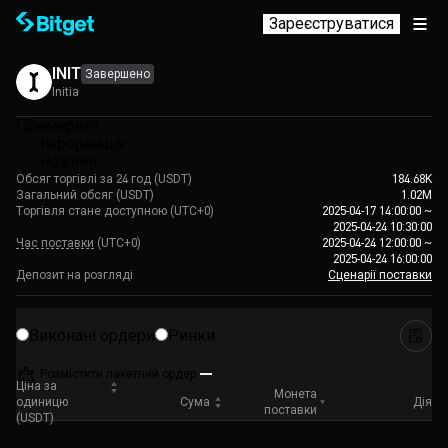
Зареєструватися
INIT
Завершено
Initia
Премаркет
Інформація
Новини
Обсяг торгівлі за 24 год (USDT)
184.68K
Загальний обсяг (USDT)
1.02M
Торгівля стане доступною
(UTC+0)
2025-04-17 14:00:00
~
2025-04-24 10:30:00
Час поставки
(UTC+0)
2025-04-24 12:00:00
~
2025-04-24 16:00:00
Депозит на розгляді
Сценарії поставки
Виконані ордери
Ринки
Розмістити пакетний ордер
Ціна за
Монета
одиницю
Сума
Дія
поставки
(USDT)