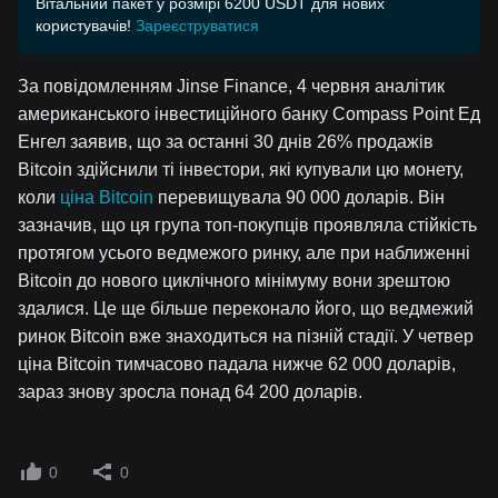
Вітальний пакет у розмірі 6200 USDT для нових
користувачів!
Зареєструватися
За повідомленням Jinse Finance, 4 червня аналітик
американського інвестиційного банку Compass Point Ед
Енгел заявив, що за останні 30 днів 26% продажів
Bitcoin здійснили ті інвестори, які купували цю монету,
коли
ціна Bitcoin
перевищувала 90 000 доларів. Він
зазначив, що ця група топ-покупців проявляла стійкість
протягом усього ведмежого ринку, але при наближенні
Bitcoin до нового циклічного мінімуму вони зрештою
здалися. Це ще більше переконало його, що ведмежий
ринок Bitcoin вже знаходиться на пізній стадії. У четвер
ціна Bitcoin тимчасово падала нижче 62 000 доларів,
зараз знову зросла понад 64 200 доларів.
0
0