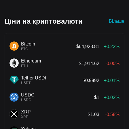
Ціни на криптовалюти
Більше
Bitcoin
$64,928.81
+0.22%
BTC
Ethereum
$1,914.62
-0.00%
ETH
Tether USDt
$0.9992
+0.01%
USDT
USDC
$1
+0.02%
USDC
XRP
$1.03
-0.58%
XRP
Solana