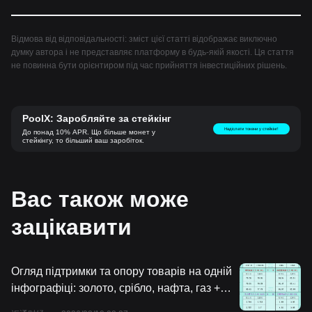
Відмова від відповідальності: зміст цієї статті відображає виключно
думку автора і не представляє платформу в будь-якій якості. Ця стаття
не повинна бути орієнтиром під час прийняття інвестиційних рішень.
PoolX: Заробляйте за стейкінг
Надіслати токени у стейкінг!
До понад 10% APR. Що більше монет у
стейкінгу, то більший ваш заробіток.
Вас також може
зацікавити
Огляд підтримки та опору товарів на одній
інфографіці: золото, срібло, нафта, газ +
платина, паладій, мідь, ф'ючерси на