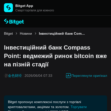
Bitget App
Cмартторгівля для кожного
Bitget
Новини
Інвестиційний банк Compass Point: ведмежий ринок bitcoin вже на пізній стадії
Інвестиційний банк Compass
Point: ведмежий ринок bitcoin вже
на пізній стадії
Переглянути оригінал
金色财经
2026/06/04 07:33
Bitget пропонує комплексні послуги з торгівлі
криптовалютами, акціями та золотом.
Торгувати