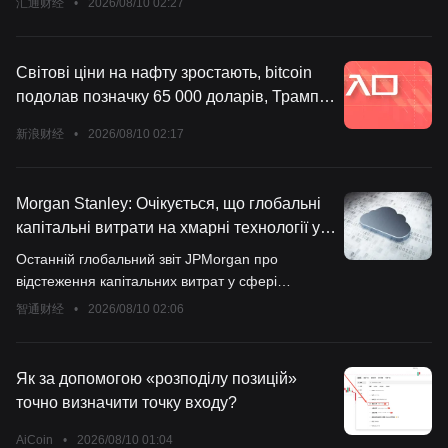
汇通财经
•
2026/08/10 02:27
сільськогосподарську продукцію (10
серпня 2026 року)
Світові ціни на нафту зростають, bitcoin
подолав позначку 65 000 доларів, Трамп
заявив, що зараз «тихо вирішує» питання
新浪财经
•
2026/08/10 02:17
з Іраном
Morgan Stanley: Очікується, що глобальні
капітальні витрати на хмарні технології у
2027 році зростуть на 29%, після чого у
Останній глобальний звіт JPMorgan про
чотирьох великих гравців виникне дефіцит
відстеження капітальних витрат у сфері
потужностей через підвищений попит на
хмарних технологій показує, що капітальні
智通财经
•
2026/08/10 02:06
обчислення
витрати найбільших гіпермасштабних хмарних
провайдерів у світі не сповільнюються, а річне
зростання у 2027 році, за прогнозами, досягне
Як за допомогою «розподілу позицій»
29%.
точно визначити точку входу?
AiCoin
•
2026/08/10 01:04