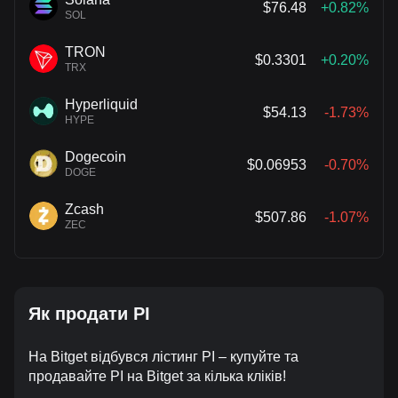
$76.48
+0.82%
SOL
TRON
$0.3301
+0.20%
TRX
Hyperliquid
$54.13
-1.73%
HYPE
Dogecoin
$0.06953
-0.70%
DOGE
Zcash
$507.86
-1.07%
ZEC
Як продати PI
На Bitget відбувся лістинг PI – купуйте та
продавайте PI на Bitget за кілька кліків!