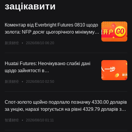
зацікавити
Коментар від Everbright Futures 0810 щодо
золота: NFP досяг цьогорічного мінімуму,
діапазон дна золота стає більш стійким
新浪财经
•
2026/08/10 06:20
Huatai Futures: Неочікувано слабкі дані
щодо зайнятості в
несільськогосподарському секторі,
新浪财经
•
2026/08/10 02:50
дорогоцінні метали продовжують
зміцнюватися
Спот-золото щойно подолало позначку 4330.00 доларів
за унцію, наразі торгується на рівні 4329.79 доларів за
унцію, що на 0.26% менше за день; ф'ючерси на золото
智通财经
•
2026/08/10 01:11
COMEX наразі торгуються на рівні 4389.00 доларів за
унцію, що на 0.24% менше за день.