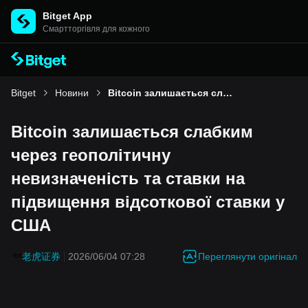
Bitget App
Cмартторгівля для кожного
Bitget
Новини
Bitcoin залишається слабким через геополітичну невизначеність та ставки на підвищення відсоткової ставки у США
Bitcoin залишається слабким
через геополітичну
невизначеність та ставки на
підвищення відсоткової ставки у
США
Переглянути оригінал
老虎证券
2026/06/04 07:28