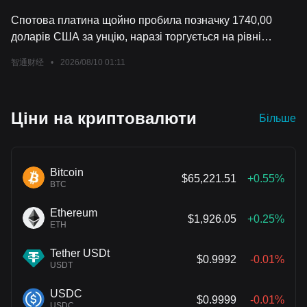
Спотова платина щойно пробила позначку 1740,00
доларів США за унцію, наразі торгується на рівні
1739,75 доларів США за унцію, що на 0,30% менше за
智通财经
•
2026/08/10 01:11
день; основний ф’ючерсний контракт на платину Nymex
наразі торгується на рівні 1749,6 доларів США за
унцію, що на 0,57% менше за день.
Ціни на криптовалюти
Більше
Bitcoin
$65,221.51
+0.55%
BTC
Ethereum
$1,926.05
+0.25%
ETH
Tether USDt
$0.9992
-0.01%
USDT
USDC
$0.9999
-0.01%
USDC