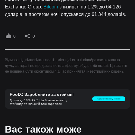
Exchange Group,
Bitcoin
знизився на 1,2% до 64 126
доларів, а протягом ночі опускався до 61 344 доларів.
0
0
Відмова від відповідальності: зміст цієї статті відображає виключно
думку автора і не представляє платформу в будь-якій якості. Ця стаття
не повинна бути орієнтиром під час прийняття інвестиційних рішень.
PoolX: Заробляйте за стейкінг
Надіслати токени у стейкінг!
До понад 10% APR. Що більше монет у
стейкінгу, то більший ваш заробіток.
Вас також може