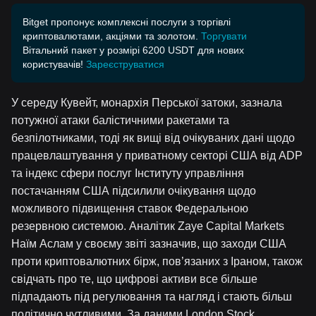
Bitget пропонує комплексні послуги з торгівлі
криптовалютами, акціями та золотом.
Торгувати
Вітальний пакет у розмірі 6200 USDT для нових
користувачів!
Зареєструватися
У середу Кувейт, монархія Перської затоки, зазнала
потужної атаки балістичними ракетами та
безпілотниками, тоді як вищі від очікуваних дані щодо
працевлаштування у приватному секторі США від ADP
та індекс сфери послуг Інституту управління
постачанням США підсилили очікування щодо
можливого підвищення ставок Федеральною
резервною системою. Аналітик Zaye Capital Markets
Наїм Аслам у своєму звіті зазначив, що заходи США
проти криптовалютних бірж, пов’язаних з Іраном, також
свідчать про те, що цифрові активи все більше
підпадають під регулювання та нагляд і стають більш
політично чутливими. За даними London Stock