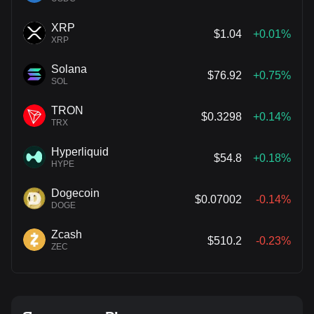
XRP
$1.04
+0.01%
XRP
Solana
$76.92
+0.75%
SOL
TRON
$0.3298
+0.14%
TRX
Hyperliquid
$54.8
+0.18%
HYPE
Dogecoin
$0.07002
-0.14%
DOGE
Zcash
$510.2
-0.23%
ZEC