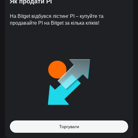
Як продати PI
На Bitget відбувся лістинг PI – купуйте та
продавайте PI на Bitget за кілька кліків!
Торгувати