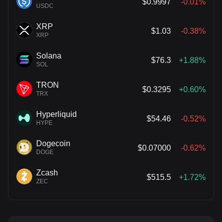
$0.9997
-0.01%
USDC
XRP
$1.03
-0.38%
XRP
Solana
$76.3
+1.88%
SOL
TRON
$0.3295
+0.60%
TRX
Hyperliquid
$54.46
-0.52%
HYPE
Dogecoin
$0.07000
-0.62%
DOGE
Zcash
$515.5
+1.72%
ZEC