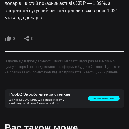
доларів, чистий показник активів XRP — 1,39%, а
історичний сукупний чистий приплив вже досяг 1,421
мільярда доларів.
0
0
Відмова від відповідальності: зміст цієї статті відображає виключно
думку автора і не представляє платформу в будь-якій якості. Ця стаття
не повинна бути орієнтиром під час прийняття інвестиційних рішень.
PoolX: Заробляйте за стейкінг
Надіслати токени у стейкінг!
До понад 10% APR. Що більше монет у
стейкінгу, то більший ваш заробіток.
Вас також може