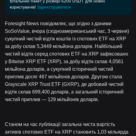
Вітальний пакет у розмірі 6200 USDT для нових
користувачів!
Зареєструватися
Foresight News повідомляє, що згідно з даними
SoSoValue, вчора (східноамериканський час, 3 червня)
сукупний чистий відтік коштів із спотових ETF на XRP
за добу склав 5,3449 мільйона доларів. Найбільший
чистий відтік серед спотових ETF на XRP зафіксовано
у Bitwise XRP ETF (XRP), за добу відтік склав 4,0561
мільйона доларів, а сукупний історичний чистий
приплив досяг 467 мільйонів доларів. Другою стала
Grayscale XRP Trust ETF (GXRP), де добовий чистий
відтік склав 699,400 доларів, а загальний історичний
чистий приплив — 129 мільйонів доларів.
Станом на час публікації загальна чиста вартість
активів спотових ETF на XRP становить 1,03 мільярда