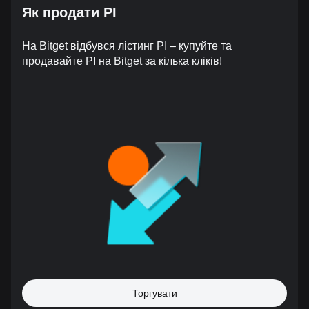
Як продати PI
На Bitget відбувся лістинг PI – купуйте та
продавайте PI на Bitget за кілька кліків!
Торгувати