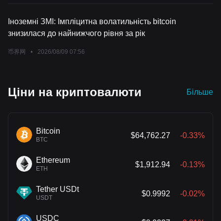
Іноземні ЗМІ: Імпліцитна волатильність bitcoin
знизилася до найнижчого рівня за рік
币界网
•
2026/08/09 07:56
Ціни на криптовалюти
Більше
Bitcoin
$64,762.27
-0.33%
BTC
Ethereum
$1,912.94
-0.13%
ETH
Tether USDt
$0.9992
-0.02%
USDT
USDC