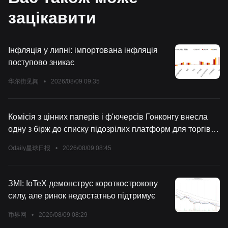
зацікавити
Інфляція у липні: імпортована інфляція
поступово зникає
华尔街见闻
•
2026/08/09 09:35
Комісія з цінних паперів і ф'ючерсів Гонконгу внесла
одну з бірж до списку підозрілих платформ для торгівлі
віртуальними активами
Odaily星球日报
•
2026/08/09 08:45
ЗМІ: IoTeX демонструє короткострокову
силу, але ринок недостатньо підтримує
币界网
•
2026/08/09 08:29