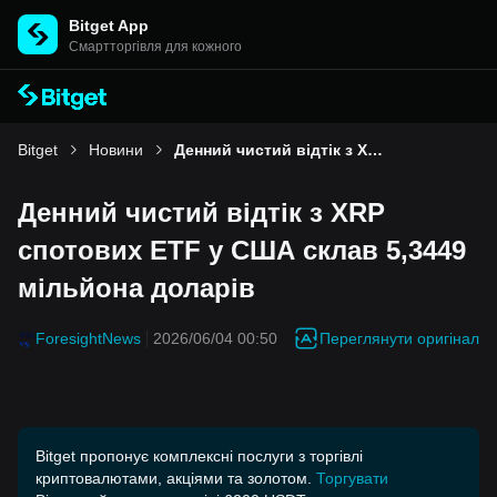
Bitget App
Cмартторгівля для кожного
Bitget
Новини
Денний чистий відтік з XRP спотових ETF у США склав 5,3449 мільйона доларів
Денний чистий відтік з XRP
спотових ETF у США склав 5,3449
мільйона доларів
Переглянути оригінал
ForesightNews
2026/06/04 00:50
Bitget пропонує комплексні послуги з торгівлі
криптовалютами, акціями та золотом.
Торгувати