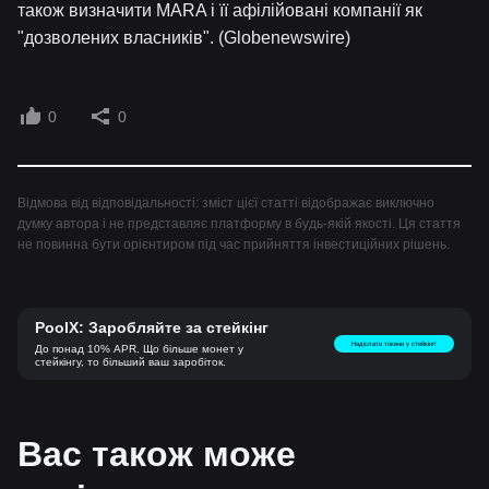
також визначити MARA і її афілійовані компанії як
"дозволених власників". (Globenewswire)
0
0
Відмова від відповідальності: зміст цієї статті відображає виключно
думку автора і не представляє платформу в будь-якій якості. Ця стаття
не повинна бути орієнтиром під час прийняття інвестиційних рішень.
PoolX: Заробляйте за стейкінг
Надіслати токени у стейкінг!
До понад 10% APR. Що більше монет у
стейкінгу, то більший ваш заробіток.
Вас також може