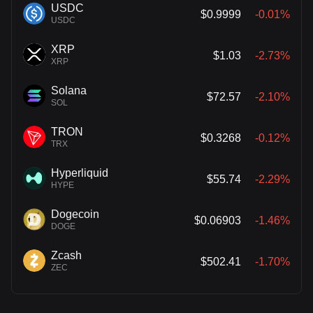
USDC
$0.9999
-0.01%
USDC
XRP
$1.03
-2.73%
XRP
Solana
$72.57
-2.10%
SOL
TRON
$0.3268
-0.12%
TRX
Hyperliquid
$55.74
-2.29%
HYPE
Dogecoin
$0.06903
-1.46%
DOGE
Zcash
$502.41
-1.70%
ZEC