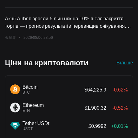
Акції Airbnb зросли більш ніж на 10% після закриття
торгів — прогноз результатів перевищив очікування,
попит на подорожі у Європі та США залишається
金融界
•
2026/08/06 23:56
сильним
Ціни на криптовалюти
Більше
Bitcoin
$64,225.9
-0.62%
BTC
Ethereum
$1,900.32
-0.52%
ETH
Tether USDt
$0.9992
+0.01%
USDT