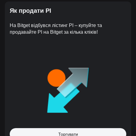
Як продати PI
На Bitget відбувся лістинг PI – купуйте та
продавайте PI на Bitget за кілька кліків!
Торгувати