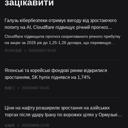
зацікавити
Галузь кібербезпеки отримує вигоду від зростаючого
попиту на AI, Cloudflare підвищує річний прогноз
прибутку.
Cloudflare підвищила прогноз скоригованого річного прибутку
на акцію за 2026 рік до 1,25-1,26 долара, що перевищує
попередній діапазон 1,19-1,20 долара та середній прогноз
华尔街见闻
•
2026/08/07 00:06
Уолл-стріт у 1,20 долара. Акції компанії зросли більш ніж на
16% після закриття торгів. Оголошене у травні скорочення
п’ятої частини персоналу та перехід до стратегії "AI first" не
Японські та корейські фондові ринки відкрилися
вплинули на зростання компанії.
зростанням, SK hynix піднявся на 1,74%
格隆汇
•
2026/08/07 00:05
Ціни на нафту розширили зростання на азійських
торгах після удару Ірану по ворожих цілях у Ормузькій
протоці.
金融界
•
2026/08/06 23:56