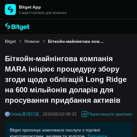
Bitget App
Cмартторгівля для кожного
Bitget
Новини
Біткойн-майнінгова компанія MARA ініціює процедуру збору згоди щодо облігацій Long Ridge на 600 мільйонів доларів для просування придбання активів
Біткойн-майнінгова компанія
MARA ініціює процедуру збору
згоди щодо облігацій Long Ridge
на 600 мільйонів доларів для
просування придбання активів
Переглянути оригінал
Odaily星球日报
2026/05/10 08:32
Bitget пропонує комплексні послуги з торгівлі
криптовалютами, акціями та золотом.
Торгувати