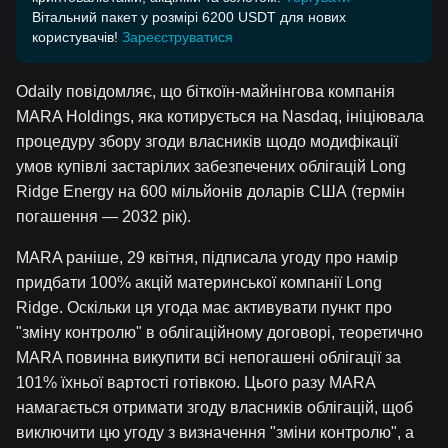
Вітальний пакет у розмірі 6200 USDT для нових
користувачів!
Зареєструватися
Odaily повідомляє, що біткоїн-майнінгова компанія
MARA Holdings, яка котирується на Nasdaq, ініціювала
процедуру збору згоди власників щодо модифікації
умов купівлі застарілих забезпечених облігацій Long
Ridge Energy на 600 мільйонів доларів США (термін
погашення — 2032 рік).
MARA раніше, 29 квітня, підписала угоду про намір
придбати 100% акцій материнської компанії Long
Ridge. Оскільки ця угода має активувати пункт про
"зміну контролю" в облігаційному договорі, теоретично
MARA повинна викупити всі непогашені облігації за
101% їхньої вартості готівкою. Цього разу MARA
намагається отримати згоду власників облігацій, щоб
виключити цю угоду з визначення "зміни контролю", а