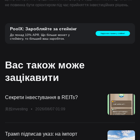
не повинна бути орієнтиром під час прийняття інвестиційних рішень.
PoolX: Заробляйте за стейкінг
Надіслати токени у стейкінг!
До понад 10% APR. Що більше монет у
стейкінгу, то більший ваш заробіток.
Вас також може
зацікавити
Секрети інвестування в REITs?
美投investing
•
2026/08/07 01:09
Трамп підписав указ: на імпорт