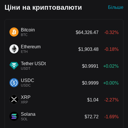
підвищення ставки ФРС несподівано
Ціни на криптовалюти
Більше
посилилися
Bitcoin
$64,326.47
-0.32%
BTC
Ethereum
$1,903.48
-0.18%
ETH
Tether USDt
$0.9991
+0.02%
USDT
USDC
$0.9999
+0.00%
USDC
XRP
$1.04
-2.27%
XRP
Solana
$72.72
-1.69%
SOL