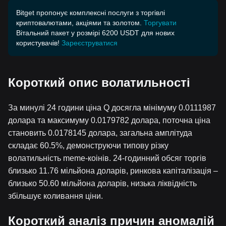
Bitget пропонує комплексні послуги з торгівлі
криптовалютами, акціями та золотом.
Торгувати
Вітальний пакет у розмірі 6200 USDT для нових
користувачів!
Зареєструватися
Короткий опис волатильності
За минулі 24 години ціна Q досягла мінімуму 0.0111987
долара та максимуму 0.0179782 долара, поточна ціна
становить 0.0178145 долара, загальна амплітуда
складає 60.5%, демонструючи типову різку
волатильність meme-коінів. 24-годинний обсяг торгів
близько 11.76 мільйона доларів, ринкова капіталізація –
близько 50.60 мільйона доларів, низька ліквідність
збільшує коливання ціни.
Короткий аналіз причин аномалій