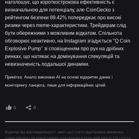
наголошує, що короткострокова ефективність є
визначальною для потенціалу, але CoinGecko з
рейтингом безпеки 89.42% попереджає про високі
ризики через meme-характеристики. Трейдерам слід
бути обережними з можливим відкатом. Спільнота
обговорює неактивно, на Instagram згадується "Q Coin
Explosive Pump" зі сповіщенням про рух на дрібних
ринках, що натякає на домінування спекуляцій та
невизначеність подальшої динаміки.
Примітка: Аналіз виконано AI на основі відкритих даних і
моніторингу ланцюга, лише для інформаційних цілей.
0
0
Відмова від відповідальності: зміст цієї статті відображає виключно
думку автора і не представляє платформу в будь-якій якості. Ця стаття