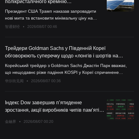
полікристалічного кремнію
запроваджується мито 15% і
Президент США Трамп наказав запровадити
встановлюється мінімальна ціна, акції
нові мита та встановити мінімальну ціну на
вітчизняних виробників сонячних батарей
імпортований полікремній, що використовується
智通财经
•
2026/08/07 00:46
різко зросли
для виробництва напівпровідників і сонячних
панелей.
Трейдери Goldman Sachs у Південній Кореї
обговорюють суперечку щодо «лонгів і шортів на
зберігання»: ринок має «надто песимістичні»
Корейський трейдер з Goldman Sachs Джастін Парк вважає,
очікування щодо фундаментальних показників
що нещодавнє різке падіння KOSPI у Кореї спричинене
побоюваннями щодо посилення циклічності через кредитне
华尔街见闻
•
2026/08/07 00:36
плече, а не погіршенням фундаментальних показників, і
поточна оцінка надто песимістична стосовно галузі зберігання
даних. Через попит на AI-потужності дефіцит DRAM може
Індекс Dow завершив п’ятиденне
зберігатися до 2030 року, що підтримує сильну прибутковість.
зростання, акції виробників чипів пам’яті
Підтверджується рекомендація перевищення частки у KOSPI з
та програмного забезпечення для
незмінною 12-місячною цільовою позначкою у 12 000 пунктів.
金融界
•
2026/08/07 00:20
штучного інтелекту зазнали падіння через
слабкі фінансові результати, очікування