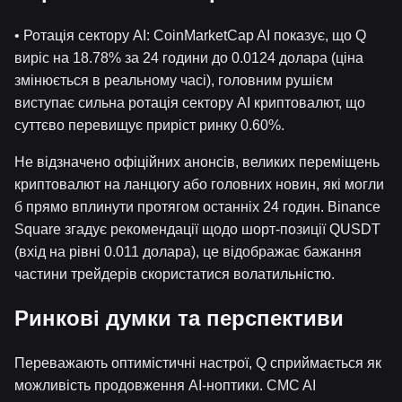
• Ротація сектору AI: CoinMarketCap AI показує, що Q
виріс на 18.78% за 24 години до 0.0124 долара (ціна
змінюється в реальному часі), головним рушієм
виступає сильна ротація сектору AI криптовалют, що
суттєво перевищує приріст ринку 0.60%.
Не відзначено офіційних анонсів, великих переміщень
криптовалют на ланцюгу або головних новин, які могли
б прямо вплинути протягом останніх 24 годин. Binance
Square згадує рекомендації щодо шорт-позиції QUSDT
(вхід на рівні 0.011 долара), це відображає бажання
частини трейдерів скористатися волатильністю.
Ринкові думки та перспективи
Переважають оптимістичні настрої, Q сприймається як
можливість продовження AI-ноптики. CMC AI