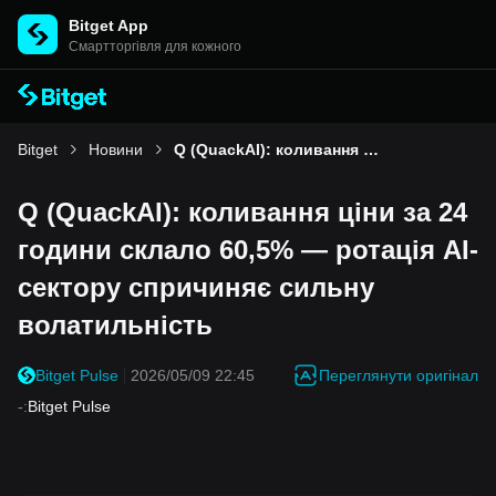
Bitget App
Cмартторгівля для кожного
Bitget
Новини
Q (QuackAI): коливання ціни за 24 години склало 60,5% — ротація AI-сектору спричиняє сильну волатильність
Q (QuackAI): коливання ціни за 24
години склало 60,5% — ротація AI-
сектору спричиняє сильну
волатильність
Переглянути оригінал
Bitget Pulse
2026/05/09 22:45
-
:
Bitget Pulse