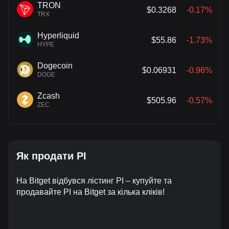
TRON
$0.3268
-0.17%
TRX
Hyperliquid
$55.86
-1.73%
HYPE
Dogecoin
$0.06931
-0.96%
DOGE
Zcash
$505.96
-0.57%
ZEC
Як продати PI
На Bitget відбувся лістинг PI – купуйте та
продавайте PI на Bitget за кілька кліків!