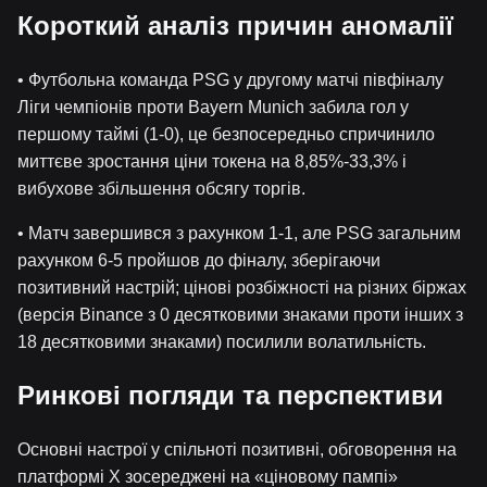
Короткий аналіз причин аномалії
• Футбольна команда PSG у другому матчі півфіналу
Ліги чемпіонів проти Bayern Munich забила гол у
першому таймі (1-0), це безпосередньо спричинило
миттєве зростання ціни токена на 8,85%-33,3% і
вибухове збільшення обсягу торгів.
• Матч завершився з рахунком 1-1, але PSG загальним
рахунком 6-5 пройшов до фіналу, зберігаючи
позитивний настрій; цінові розбіжності на різних біржах
(версія Binance з 0 десятковими знаками проти інших з
18 десятковими знаками) посилили волатильність.
Ринкові погляди та перспективи
Основні настрої у спільноті позитивні, обговорення на
платформі X зосереджені на «ціновому пампі»