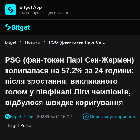
Bitget App
Cмартторгівля для кожного
Bitget
Новини
PSG (фан-токен Парі Сен-Жермен) коливалася на 57,2% за 24 години: після зростання, викликаного голом у півфіналі Ліги чемпіонів, відбулося швидке коригування
PSG (фан-токен Парі Сен-Жермен)
коливалася на 57,2% за 24 години:
після зростання, викликаного
голом у півфіналі Ліги чемпіонів,
відбулося швидке коригування
Переглянути оригінал
Bitget Pulse
2026/05/07 16:02
-
:
Bitget Pulse