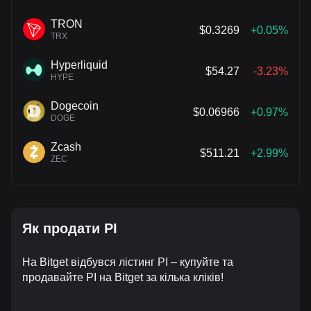
TRON
$0.3269
+0.05%
TRX
Hyperliquid
$54.27
-3.23%
HYPE
Dogecoin
$0.06966
+0.97%
DOGE
Zcash
$511.21
+2.99%
ZEC
Як продати PI
На Bitget відбувся лістинг PI – купуйте та
продавайте PI на Bitget за кілька кліків!