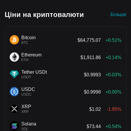
Ціни на криптовалюти
Більше
Bitcoin
$64,775.07
+0.51%
BTC
Ethereum
$1,911.86
+0.14%
ETH
Tether USDt
$0.9993
+0.03%
USDT
USDC
$0.9998
+0.00%
USDC
XRP
$1.02
-1.95%
XRP
Solana
$73.44
+0.54%
SOL