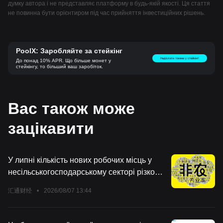
думку автора і не представляє платформу в будь-якій якості. Ця стаття
не повинна бути орієнтиром під час прийняття інвестиційних рішень.
PoolX: Заробляйте за стейкінг
Надіслати токени у стейкінг!
До понад 10% APR. Що більше монет у
стейкінгу, то більший ваш заробіток.
Вас також може
зацікавити
У липні кількість нових робочих місць у
несільськогосподарському секторі різко
знизилася на 23 тисячі! Ціна на золото
汇通财经
•
2026/08/07 13:44
стрімко зросла на 60 доларів, очікування
підвищення ставки ФРС у вересні миттєво
зруйнувалися