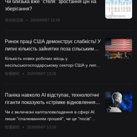
Чи близька вже "стеля" зростання цін на
зберігання?
华尔街见闻
•
2026/08/07 13:44
Ринок праці США демонструє слабкість! У
липні кількість зайнятих поза сільським
господарством несподівано скоротилася
Кількість нових робочих місць у
на 23 тисячі, дані за травень і червень
несільськогосподарському секторі США у липні
були значно переглянуті у бік зменшення,
несподівано знизилась, а дані за два попередні
智通财经
•
2026/08/07 13:26
очікування підвищення ставки ФРС
місяці також були суттєво переглянуті у бік
знизилися.
зменшення. Це свідчить про те, що після
неочікуваної стійкості на ринку праці США на
Паніка навколо AI відступає, технологічні
початку цього року, зараз він стикається з
гіганти показують «стрімке відновлення»:
новими викликами.
це повернення королів чи короткочасний
Чи є величезні капіталовкладення в сфері AI
сплеск?
лише "спалюванням грошей", чи це "посів"
довгострокової цінності? Ринок дав проміжну
智通财经
•
2026/08/07 13:26
відповідь на це питання за два тижні.