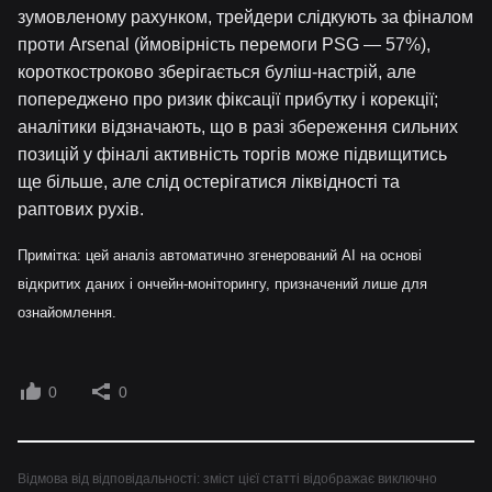
зумовленому рахунком, трейдери слідкують за фіналом
проти Arsenal (ймовірність перемоги PSG — 57%),
короткостроково зберігається буліш-настрій, але
попереджено про ризик фіксації прибутку і корекції;
аналітики відзначають, що в разі збереження сильних
позицій у фіналі активність торгів може підвищитись
ще більше, але слід остерігатися ліквідності та
раптових рухів.
Примітка: цей аналіз автоматично згенерований AI на основі
відкритих даних і ончейн-моніторингу, призначений лише для
ознайомлення.
0
0
Відмова від відповідальності: зміст цієї статті відображає виключно