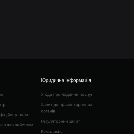
Юридична інформація
ук
Угода про надання послуг
нтр
Запит до правоохоронних
органів
фіційні канали
Регуляторний запит
би з шахрайством
Комплаєнс