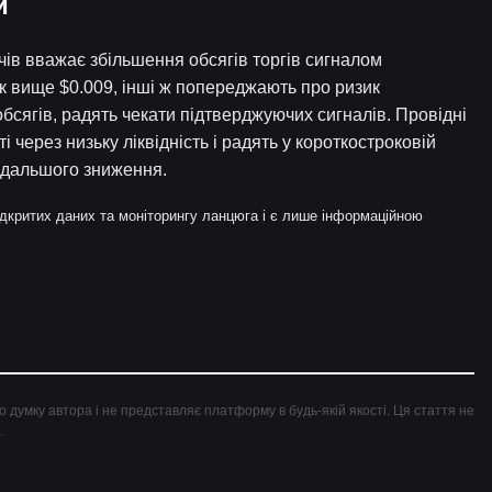
и
ачів вважає збільшення обсягів торгів сигналом
кок вище $0.009, інші ж попереджають про ризик
 обсягів, радять чекати підтверджуючих сигналів. Провідні
через низьку ліквідність і радять у короткостроковій
одальшого зниження.
відкритих даних та моніторингу ланцюга і є лише інформаційною
но думку автора і не представляє платформу в будь-якій якості. Ця стаття не
.