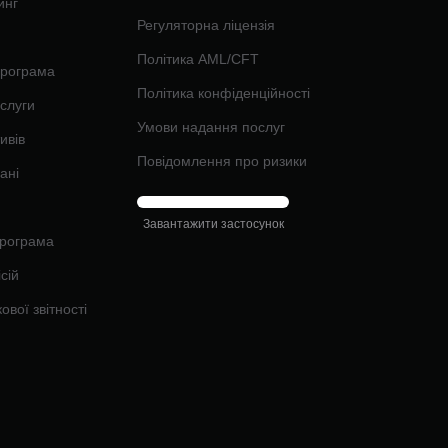
инг
Регуляторна ліцензія
Політика AML/CFT
програма
Політика конфіденційності
ослуги
Умови надання послуг
ивів
Повідомлення про ризики
ані
Завантажити застосунок
рограма
сій
ової звітності