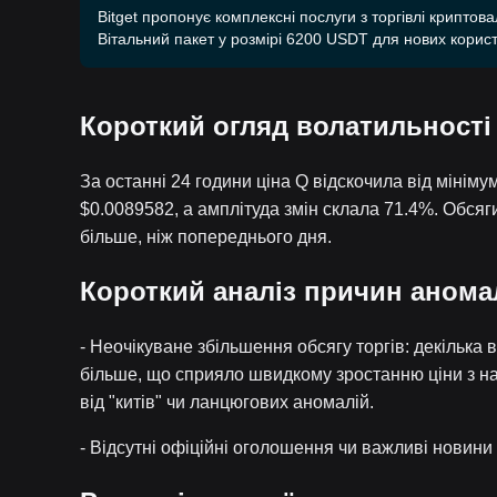
Bitget пропонує комплексні послуги з торгівлі криптов
Вітальний пакет у розмірі 6200 USDT для нових корист
Короткий огляд волатильності
За останні 24 години ціна Q відскочила від мінім
$0.0089582, а амплітуда змін склала 71.4%. Обсяг
більше, ніж попереднього дня.
Короткий аналіз причин аномал
- Неочікуване збільшення обсягу торгів: декілька в
більше, що сприяло швидкому зростанню ціни з на
від "китів" чи ланцюгових аномалій.
- Відсутні офіційні оголошення чи важливі новини 