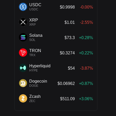
USDC
$0.9998
-0.00%
USDC
XRP
$1.01
-2.55%
XRP
Solana
$73.3
+0.28%
SOL
TRON
$0.3274
+0.22%
TRX
Hyperliquid
$54
-3.87%
HYPE
Dogecoin
$0.06962
+0.87%
DOGE
Zcash
$511.09
+3.06%
ZEC