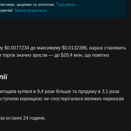
алютами, акціями та золотом.
Торгувати
увачів!
Зареєструватися
уму $0.0077234 до максимуму $0.0132386, наразі становить
и торгів значно зросли — до $20,4 млн, що помітно
ії
ипадків купівлі в 9,4 рази більше та продажу в 3,1 рази
ступною корекцією; не спостерігалося великих переказів
за останні 24 години.