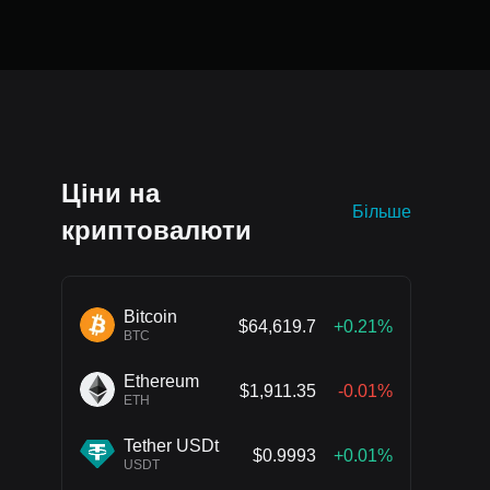
Ціни на
Більше
криптовалюти
Bitcoin
$64,619.7
+0.21%
BTC
Ethereum
$1,911.35
-0.01%
ETH
Tether USDt
$0.9993
+0.01%
USDT