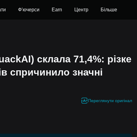
ати
Ф'ючерси
Earn
Центр
Більше
ackAI) склала 71,4%: різке
ів спричинило значні
Переглянути оригінал