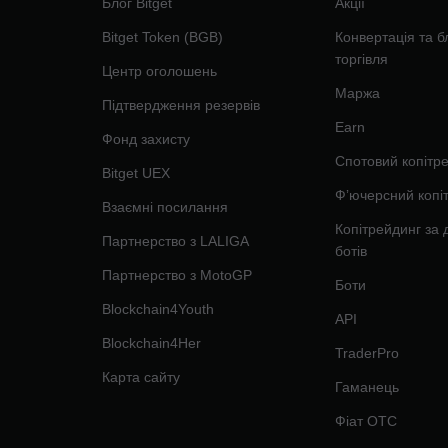
Блог Bitget
Акції
Bitget Token (BGB)
Конвертація та б
торгівля
Центр оголошень
Маржа
Підтвердження резервів
Earn
Фонд захисту
Спотовий копітр
Bitget UEX
Фʼючерсний копі
Взаємні посилання
Копітрейдинг за
Партнерство з LALIGA
ботів
Партнерство з MotoGP
Боти
Blockchain4Youth
API
Blockchain4Her
TraderPro
Карта сайту
Гаманець
Фіат OTC