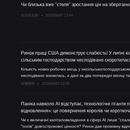
Чи близька вже "стеля" зростання цін на зберіган
华尔街见闻
•
2026/08/07 13:44
Ринок праці США демонструє слабкість! У липні кі
сільським господарством несподівано скоротилася 
травень і червень були значно переглянуті у бік 
Кількість нових робочих місць у несільськогосподарськом
підвищення ставки ФРС знизилися.
несподівано знизилась, а дані за два попередні місяці т
у бік зменшення. Це свідчить про те, що після неочікувано
智通财经
•
2026/08/07 13:26
США на початку цього року, зараз він стикається з новим
Паніка навколо AI відступає, технологічні гіганти 
відновлення»: це повернення королів чи короткоч
Чи є величезні капіталовкладення в сфері AI лише "спа
"посів" довгострокової цінності? Ринок дав проміжну відп