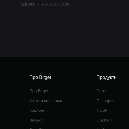
тижні.
智通财经
•
2026/08/07 13:26
Про Bitget
Продукти
Про Bitget
Спот
Звʼяжіться з нами
Ф’ючерси
Ком’юніті
TradFi
Вакансії
Onchain