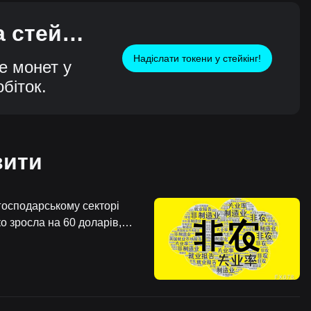
 стейкі
Надіслати токени у стейкінг!
е монет у
біток.
вити
огосподарському секторі
ко зросла на 60 доларів,
тєво зруйнувалися