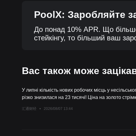
PoolX: Заробляйте за
нг
До понад 10% APR. Що більш
стейкінгу, то більший ваш заро
Вас також може заціка
У липні кількість нових робочих місць у несільськ
різко знизилася на 23 тисячі! Ціна на золото стрім
очікування підвищення ставки ФРС у вересні мит
汇通财经
•
2026/08/07 13:44