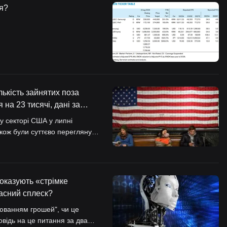
ня?
лькість зайнятих поза
на 23 тисячі, дані за
зменшення, очікування
у секторі США у липні
акож були суттєво переглянуті
ї стійкості на ринку праці
и викликами.
показують «стрімке
асний сплеск?
люванням грошей", чи це
овідь на це питання за два