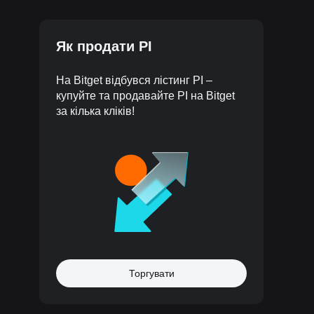
Як продати PI
На Bitget відбувся лістинг PI –
купуйте та продавайте PI на Bitget
за кілька кліків!
Торгувати