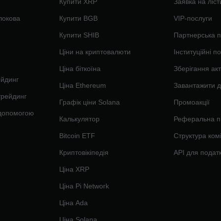
Купити XRP
Заявка на ліст
локова
Купити BGB
VIP-послуги
Купити SHIB
Партнерська 
Ціни на криптовалюти
Інституційні п
Ціна біткоїна
Зберігання акт
ейдинг
Ціна Ethereum
Завантажити д
трейдинг
Графік ціни Solana
Промоакції
 допомогою
Калькулятор
Реферальна п
Bitcoin ETF
Структура комі
Криптовікіпедія
API для податк
Ціна XRP
Ціна Pi Network
Ціна Ada
Ціна Solana