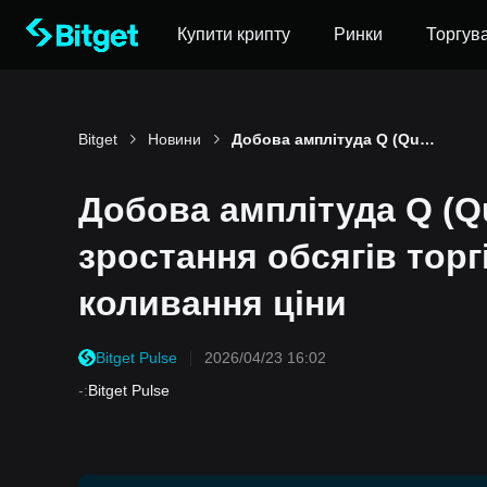
Купити крипту
Ринки
Торгув
Bitget
Новини
Добова амплітуда Q (QuackAI) склала 71,4%: різке зростання обсягів торгів спричинило значні коливання ціни
Добова амплітуда Q (Qu
зростання обсягів торг
коливання ціни
Bitget Pulse
2026/04/23 16:02
-
:
Bitget Pulse