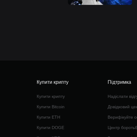
Купити крипту
Підтримка
Купити крипту
Надіслати відг
Купити Bitcoin
Довідковий це
Купити ETH
Верифікуйте о
Купити DOGE
Центр бороть