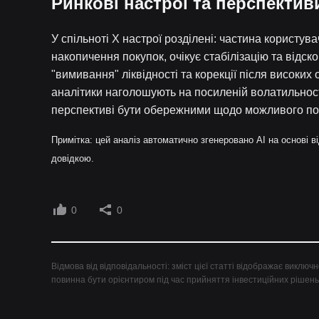
Ринкові настрої та перспектив
У спільноті X настрої розділені: частина користув
накопичення покупок, очікує стабілізацію та відс
"вимивання" ліквідності та корекції після високих
аналітики наголошують на посиленій волатильності 
перспективі бути обережними щодо можливого п
Примітка: цей аналіз автоматично згенеровано AI на основі 
довідкою.
0
0
Відмова від відповідальності: зміст цієї статті відображає виключ
повинна бути орієнтиром під час прийняття інвестиційних рішень