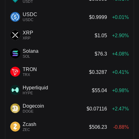
USDT
USDC
$0.9999
+0.01%
USDC
XRP
$1.05
+2.90%
XRP
Solana
$76.3
+4.08%
SOL
TRON
$0.3287
+0.41%
TRX
Hyperliquid
$55.04
+0.98%
HYPE
Dogecoin
$0.07116
+2.47%
DOGE
Zcash
$506.23
-0.88%
ZEC