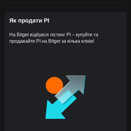
Як продати PI
На Bitget відбувся лістинг PI – купуйте та
продавайте PI на Bitget за кілька кліків!