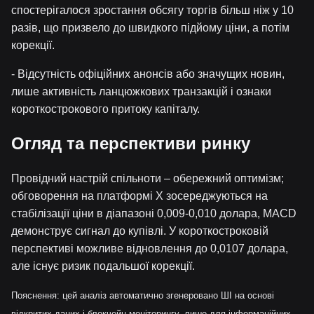
спостерігалося зростання обсягу торгів більш ніж у 10
разів, що призвело до швидкого підйому ціни, а потім
корекції.
- Відсутність офіційних анонсів або значущих новин,
лише активність ланцюжкових транзакцій і ознаки
короткострокового притоку капіталу.
Огляд та перспективи ринку
Провідний настрій спільноти – обережний оптимізм;
обговорення на платформі X зосереджуються на
стабілізації ціни в діапазоні 0,009-0,010 долара, MACD
демонструє сигнал до купівлі. У короткостроковій
перспективі можливе відновлення до 0,0107 долара,
але існує ризик подальшої корекції.
Пояснення: цей аналіз автоматично згенеровано ШІ на основі
відкритих даних і блокчейн-моніторингу, лише для інформаційних