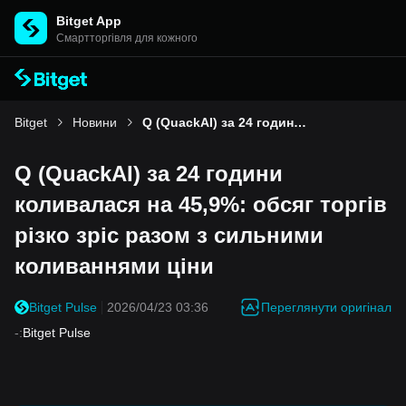
Bitget App
Cмартторгівля для кожного
Bitget
Новини
Q (QuackAI) за 24 години коливалася на 45,9%: обсяг торгів різко зріс разом з сильними коливаннями ціни
Q (QuackAI) за 24 години
коливалася на 45,9%: обсяг торгів
різко зріс разом з сильними
коливаннями ціни
Переглянути оригінал
Bitget Pulse
2026/04/23 03:36
-
:
Bitget Pulse