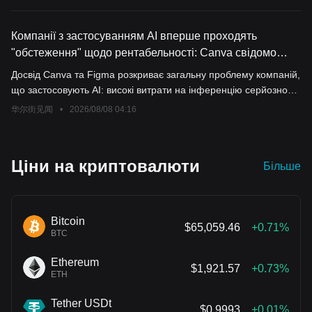
Компанії з застосуванням AI вперше проходять
"обстеження" щодо рентабельності: Canva свідомо
знижує темпи зростання, Figma бере на себе витрати
Досвід Canva та Figma розкриває загальну проблему компаній,
на обчислення
що застосовують AI: високі витрати на інференцію серйозно
зменшують валову маржу й порушують економічну модель на
华尔街见闻
•
2026/08/08 04:16
одиницю продукту. Щоб контролювати витрати, Canva свідомо
призупинила масове впровадження AI, що призвело до
зниження темпів зростання доходів; Figma через необхідність
Ціни на криптовалюти
Більше
самостійно покривати витрати на безкоштовне тестування
зазнала різкого падіння вартості акцій. Обидві компанії
сподіваються, що їх власні моделі допоможуть вирішити
проблему, однак шлях до прибутковості AI досі потребує
Bitcoin
$65,059.46
+0.71%
перевірки часом.
BTC
Ethereum
$1,921.57
+0.73%
ETH
Tether USDt
$0.9993
+0.01%