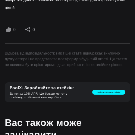
цілей.
0
0
Відмова від відповідальності: зміст цієї статті відображає виключно
думку автора і не представляє платформу в будь-якій якості. Ця стаття
не повинна бути орієнтиром під час прийняття інвестиційних рішень.
PoolX: Заробляйте за стейкінг
Надіслати токени у стейкінг!
До понад 10% APR. Що більше монет у
стейкінгу, то більший ваш заробіток.
Вас також може
зацікавити