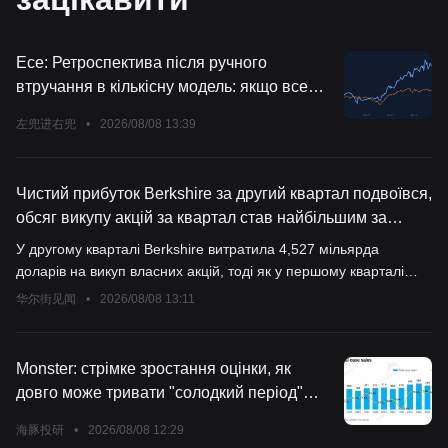
Есе: Ретроспектива після ручного
втручання в кількісну модель: якщо все
повториться, чи зроблю я так само?
左兜进右兜
•
2026/08/08 13:39
Чистий прибуток Berkshire за другий квартал подвоївся,
обсяг викупу акцій за квартал став найбільшим за
останні 5 років, Google увійшла до п'ятірки найбільших
У другому кварталі Berkshire витратила 4,527 мільярда
холдингів.
доларів на викуп власних акцій, тоді як у першому кварталі
масштаб викупу складав лише близько 235 мільйонів доларів.
华尔街见闻
•
2026/08/08 13:11
За перше півріччя загальний викуп склав близько 4,76
мільярда доларів, переважна більшість з яких припала на
другий квартал. Крім того, компанія у другому кварталі чисто
Monster: стрімке зростання оцінки, як
купила акцій приблизно на 19,8 мільярда доларів, зокрема
довго може тривати "солодкий період"
витратила близько 10 мільярдів доларів на придбання
монстра?
звичайних акцій Alphabet, і Google офіційно увійшла до
海豚投研
•
2026/08/08 12:29
п’ятірки найбільших позицій у портфелі.