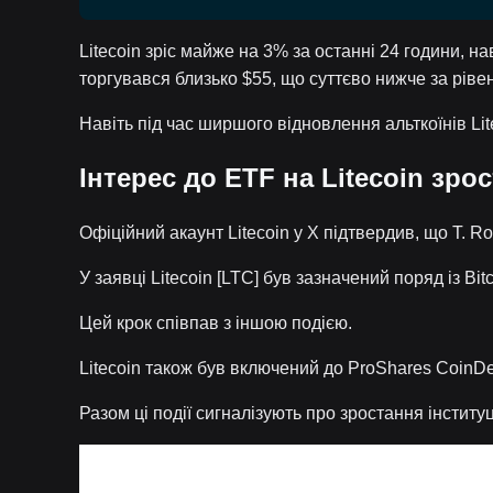
Litecoin зріс майже на 3% за останні 24 години, 
торгувався близько $55, що суттєво нижче за рівен
Навіть під час ширшого відновлення альткоїнів Lit
Інтерес до ETF на Litecoin зро
Офіційний акаунт Litecoin у X підтвердив, що T. Ro
У заявці Litecoin [LTC] був зазначений поряд із Bi
Цей крок співпав з іншою подією.
Litecoin також був включений до ProShares CoinDe
Разом ці події сигналізують про зростання інститу