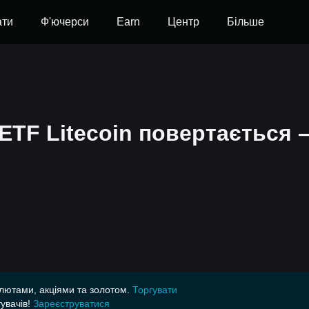
ати
Ф'ючерси
Earn
Центр
Більше
ETF Litecoin повертається –
алютами, акціями та золотом.
Торгувати
увачів!
Зареєструватися