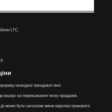
ьйони LTC.
F.
ціни
ориву низхідної трендової лінії.
 що вказує на переважання тиску продажів.
. Це може бути сигналом зміни короткострокового