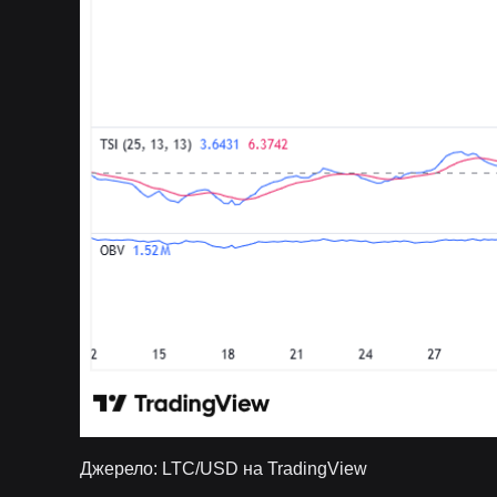
Джерело: LTC/USD на TradingView