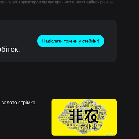
повинна бути орієнтиром під час прийняття інвестиційних рішень.
Надіслати токени у стейкінг!
біток.
а золото стрімко