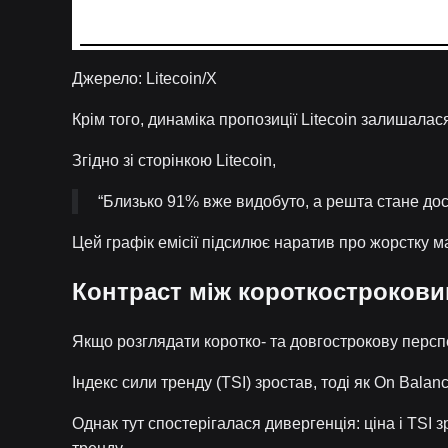
Джерело: Litecoin/X
Крім того, динаміка пропозиції Litecoin залишал
Згідно зі сторінкою Litecoin,
“Близько 91% вже видобуто, а решта стане дос
Цей графік емісії підсилює наратив про жорстку м
Контраст між короткострокови
Якщо розглядати коротко- та довгострокову перспе
Індекс сили тренду (TSI) зростав, тоді як On Bal
Однак тут спостерігалася дивергенція: ціна і TSI