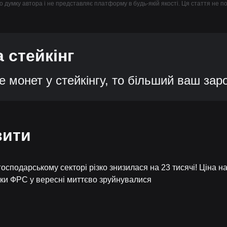
чно думку автора і не представляє платформу в будь-якій якості. Ця стаття не 
 стейкінг
монет у стейкінгу, то більший ваш заро
вити
господарському секторі різко знизилася на 23 тисячі! Ціна н
вки ФРС у вересні миттєво зруйнувалися