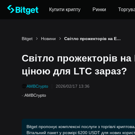
Купити крипту
Ринки
Торгув
Bitget
Новини
Світло прожекторів на ETF Litecoin повертається – чи є $55 вигідною ціною для LTC зараз?
Світло прожекторів на 
ціною для LTC зараз?
AMBCrypto
2026/02/17 13:36
-
:
AMBCrypto
Bitget пропонує комплексні послуги з торгівлі криптов
Вітальний пакет у розмірі 6200 USDT для нових корист