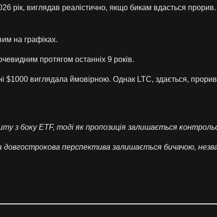
026 рік, виглядав реалістично, якщо бикам вдасться прорив.
им на графіках.
очевидним протягом останніх 9 років.
йоні $1000 виглядала ймовірною. Однак LTC, здається, прори
иту з боку ETF, тоді як пропозиція залишається контроль
 довгострокова перспектива залишається бичачою, незва