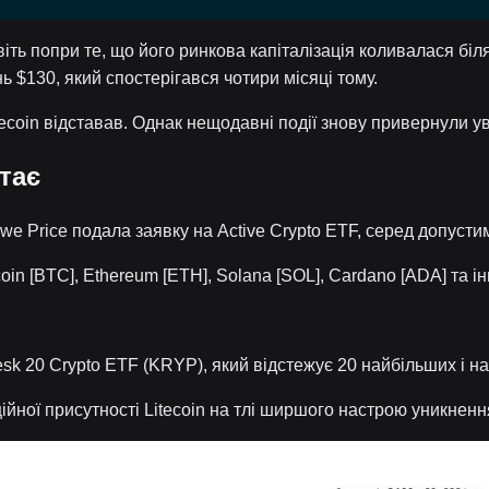
навіть попри те, що його ринкова капіталізація коливалася б
ь $130, який спостерігався чотири місяці тому.
ecoin відставав. Однак нещодавні події знову привернули ув
стає
we Price подала заявку на Active Crypto ETF, серед допустими
tcoin [BTC], Ethereum [ETH], Solana [SOL], Cardano [ADA] та і
sk 20 Crypto ETF (KRYP), який відстежує 20 найбільших і н
ційної присутності Litecoin на тлі ширшого настрою уникненн