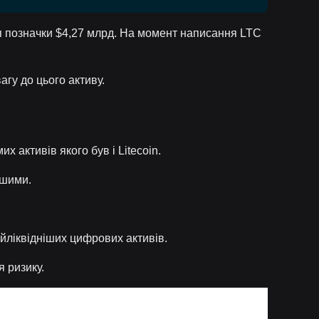
іля позначки $4,27 млрд. На момент написання LTC
агу до цього активу.
х активів якого був і Litecoin.
ншими.
айліквідніших цифрових активів.
я ризику.