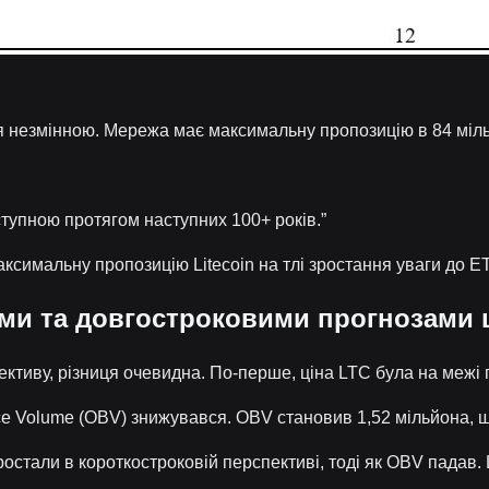
ася незмінною. Мережа має максимальну пропозицію в 84 міл
тупною протягом наступних 100+ років.”
аксимальну пропозицію Litecoin на тлі зростання уваги до ET
ми та довгостроковими прогнозами 
ктиву, різниця очевидна. По-перше, ціна LTC була на межі пр
ance Volume (OBV) знижувався. OBV становив 1,52 мільйона,
 зростали в короткостроковій перспективі, тоді як OBV падав