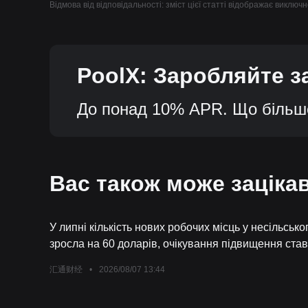
Відмова від відповідальності: зміст цієї статті відображає виклю
PoolX: Заробляйте за
До понад 10% APR. Що більше 
Вас також може заціка
У липні кількість нових робочих місць у несільсько
зросла на 60 доларів, очікування підвищення ста
汇通财经
•
2026/08/07 13:44