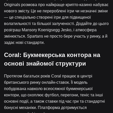
Originals розмова про найкраще крипто-казино набуває
нового змісту. Це не перероблені ігри чи незначні зміни
— це спеціально створені ігри для підвищеної
волатильності та більшої залученості. Додайте до цього
розіграш Mansory Koenigsegg Jesko, і атмосфера
змінюється. Spartans не просто бере участь у ринку, а й
задає нові стандарти.
Coral: Букмекерська контора на
основі знайомої структури
Протягом багатьох років Coral працює в центрі
британського ринку онлайн-ставок. Її модель
побудована навколо всеосяжної букмекерської
контори, що охоплює футбол, перегони, теніс та інші
основні події, а також ставки під час гри та стандартні
бонусні механіки. Платформа дотримується