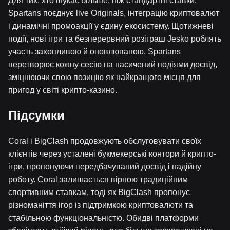
Для тих, хто шукає більше, ніж стандартні ставки,
Spartans поєднує live Originals, інтеграцію криптовалют
і динамічні промоакції у єдину екосистему. Щотижневі
події, нові ігри та безперервний розіграш Jesko роблять
участь захопливою й оновлюваною. Spartans
перетворює кожну сесію на насичений подіями досвід,
зміцнюючи свою позицію як найкращого місця для
пригод у світі крипто-казино.
Підсумки
Coral і BigClash продовжують обслуговувати своїх
клієнтів через усталені букмекерські контори й крипто-
ігри, пропонуючи передбачуваний досвід і надійну
роботу. Coral залишається вірною традиційним
спортивним ставкам, тоді як BigClash пропонує
різноманіття ігор із підтримкою криптовалюти та
стабільною функціональністю. Обидві платформи