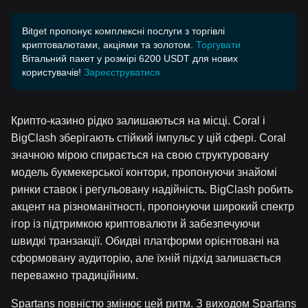
Bitget пропонує комплексні послуги з торгівлі
криптовалютами, акціями та золотом.
Торгувати
Вітальний пакет у розмірі 6200 USDT для нових
користувачів!
Зареєструватися
Крипто-казино рідко залишаються на місці. Coral і
BigClash зберігають стійкий імпульс у цій сфері. Coral
значною мірою спирається на свою структуровану
модель букмекерської контори, пропонуючи знайомі
ринки ставок і регульовану надійність. BigClash робить
акцент на різноманітності, пропонуючи широкий спектр
ігор із підтримкою криптовалюти й забезпечуючи
швидкі транзакції. Обидві платформи орієнтовані на
сформовану аудиторію, але їхній підхід залишається
переважно традиційним.
Spartans повністю змінює цей ритм. З виходом Spartans