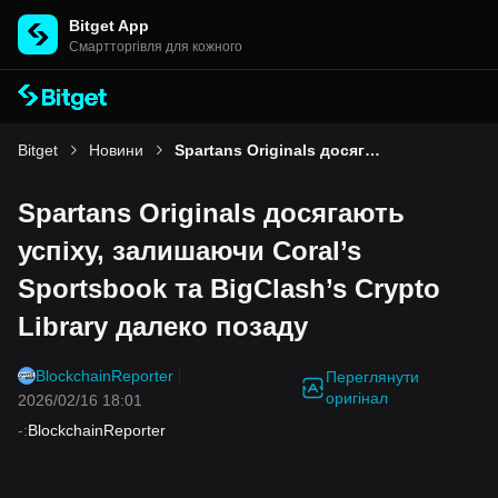
Bitget App
Cмартторгівля для кожного
Bitget
Новини
Spartans Originals досягають успіху, залишаючи Coral’s Sportsbook та BigClash’s Crypto Library далеко позаду
Spartans Originals досягають
успіху, залишаючи Coral’s
Sportsbook та BigClash’s Crypto
Library далеко позаду
BlockchainReporter
Переглянути
оригінал
2026/02/16 18:01
-
:
BlockchainReporter