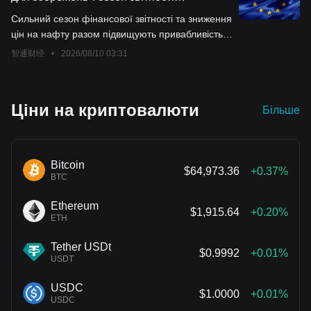
схвалені викупні програми досягли 989 млрд доларів, а
європейських акцій вражає всіх, прибуток
Сильний сезон фінансової звітності та зниження
очікуваний обсяг викупу акцій у 2024 році – 1,4 трлн доларів,
зріс на 22%, що стало найвищим
цін на нафту разом підвищують привабливість
що, ймовірно, продовжить випереджати пропозицію.
показником за останні чотири роки
європейських фондових ринків як безпечної
智通财经
•
2026/08/10 03:31
гавані. Тим часом інвестори повертаються на
європейські ринки, розглядаючи їх як засіб
хеджування проти високої волатильності
Ціни на криптовалюти
Більше
глобальних технологічних акцій.
Bitcoin
$64,973.36
+0.37%
BTC
Ethereum
$1,915.64
+0.20%
ETH
Tether USDt
$0.9992
+0.01%
USDT
USDC
$1.0000
+0.01%
USDC