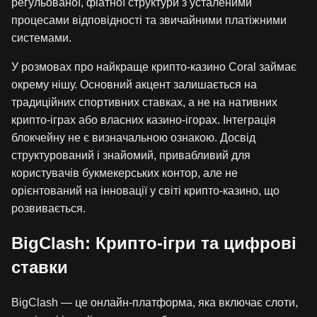
регульованої, фіатної структури з усталеними
процесами відповідності та звичайними платіжними
системами.
У розмовах про найкраще крипто-казино Coral займає
окрему нішу. Основний акцент залишається на
традиційних спортивних ставках, а не на нативних
крипто-іграх або власних казино-ігорах. Інтеграція
блокчейну не є визначальною ознакою. Досвід
структурований і знайомий, привабливий для
користувачів букмекерських контор, але не
орієнтований на інновації у світі крипто-казино, що
розвивається.
BigClash: Крипто-ігри та цифрові
ставки
BigClash — це онлайн-платформа, яка включає слоти,