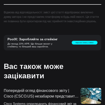
Відмова від відповідальності: зміст цієї статті відображає виключно
думку автора і не представляє платформу в будь-якій якості. Ця стаття
не повинна бути орієнтиром під час прийняття інвестиційних рішень.
PoolX: Заробляйте за стейкінг
Надіслати токени у стейкінг!
До понад 10% APR. Що більше монет у
стейкінгу, то більший ваш заробіток.
Вас також може
зацікавити
Попередній огляд фінансового звіту |
Cisco (CSCO.US) незабаром представить
ключову відповідь щодо "AI-
Cisco Systems оприлюднить фінансовий звіт за