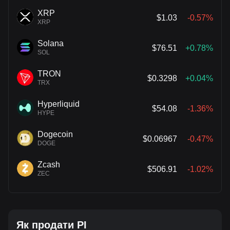
XRP
$1.03
-0.57%
XRP
Solana
$76.51
+0.78%
SOL
TRON
$0.3298
+0.04%
TRX
Hyperliquid
$54.08
-1.36%
HYPE
Dogecoin
$0.06967
-0.47%
DOGE
Zcash
$506.91
-1.02%
ZEC
Як продати PI