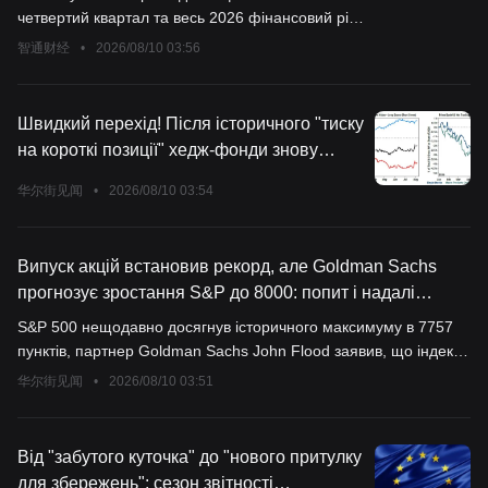
трансформації", мережева діяльність у
четвертий квартал та весь 2026 фінансовий рік
центрі уваги
після закриття біржі у середу, 12 серпня.
智通财经
•
2026/08/10 03:56
Швидкий перехід! Після історичного "тиску
на короткі позиції" хедж-фонди знову
повертаються до шортів
华尔街见闻
•
2026/08/10 03:54
Випуск акцій встановив рекорд, але Goldman Sachs
прогнозує зростання S&P до 8000: попит і надалі
переважатиме пропозицію
S&P 500 нещодавно досягнув історичного максимуму в 7757
пунктів, партнер Goldman Sachs John Flood заявив, що індекс
S&P може подолати позначку 8000. Незважаючи на те, що у
华尔街见闻
•
2026/08/10 03:51
2026 році обсяг випуску акцій на американському фондовому
ринку очікується рекордним – 700 млрд доларів, банк вважає,
що відносна частка ринкової капіталізації становить близько
Від "забутого куточка" до "нового притулку
1% і відповідає середньоісторичному рівню. З початку року
для збережень": сезон звітності