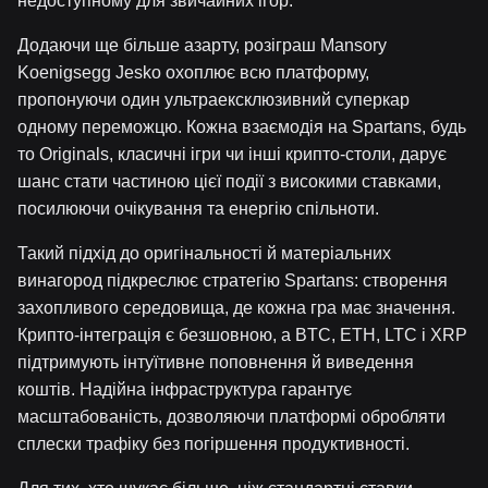
недоступному для звичайних ігор.
Додаючи ще більше азарту, розіграш Mansory
Koenigsegg Jesko охоплює всю платформу,
пропонуючи один ультраексклюзивний суперкар
одному переможцю. Кожна взаємодія на Spartans, будь
то Originals, класичні ігри чи інші крипто-столи, дарує
шанс стати частиною цієї події з високими ставками,
посилюючи очікування та енергію спільноти.
Такий підхід до оригінальності й матеріальних
винагород підкреслює стратегію Spartans: створення
захопливого середовища, де кожна гра має значення.
Крипто-інтеграція є безшовною, а BTC, ETH, LTC і XRP
підтримують інтуїтивне поповнення й виведення
коштів. Надійна інфраструктура гарантує
масштабованість, дозволяючи платформі обробляти
сплески трафіку без погіршення продуктивності.