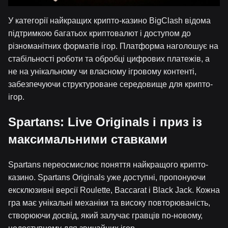
У категорії найкращих крипто-казино BigClash відома
підтримкою багатьох криптовалют і доступом до
різноманітних форматів ігор. Платформа наголошує на
стабільності роботи та обробці цифрових платежів, а
не на унікальному чи власному ігровому контенті,
забезпечуючи структуроване середовище для крипто-
ігор.
Spartans: Live Originals і приз із
максимальними ставками
Spartans переосмислює поняття найкращого крипто-
казино. Spartans Originals уже доступні, пропонуючи
ексклюзивні версії Roulette, Baccarat і Black Jack. Кожна
гра має унікальні механіки та високу повторюваність,
створюючи досвід, який залучає гравців по-новому,