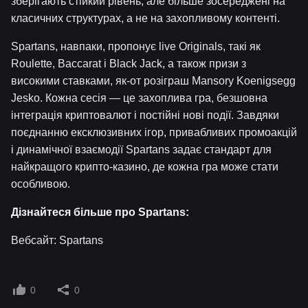
зберігають стійкий рівень, але більше зосереджені на
класичних структурах, а не на захопливому контенті.
Spartans, навпаки, пропонує live Originals, такі як
Roulette, Baccarat і Black Jack, а також призи з
високими ставками, як-от розіграш Mansory Koenigsegg
Jesko. Кожна сесія — це захоплива гра, безшовна
інтеграція криптовалют і постійні нові події. Завдяки
поєднанню ексклюзивних ігор, привабливих промоакцій
і динамічної взаємодії Spartans задає стандарт для
найкращого крипто-казино, де кожна гра може стати
особливою.
Дізнайтеся більше про Spartans:
Вебсайт: Spartans
0
0