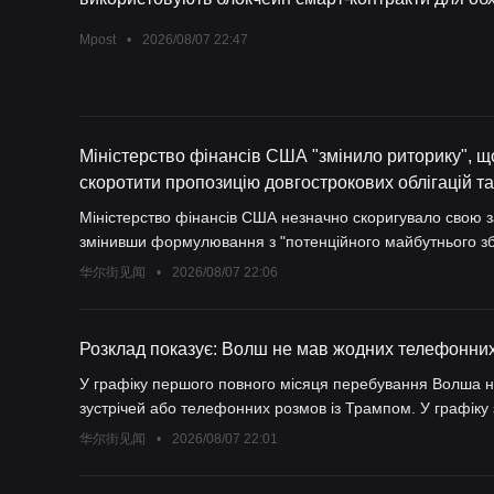
заходів.
Mpost
•
2026/08/07 22:47
Міністерство фінансів США "змінило риторику", 
скоротити пропозицію довгострокових облігацій т
Міністерство фінансів США незначно скоригувало свою з
змінивши формулювання з "потенційного майбутнього збіл
зміни". Деякі дилери припускають, що чиновники можуть
华尔街见闻
•
2026/08/07 22:06
погашення та зосередження майбутніх приростів випуск
покращити настрої на ринку довгострокових облігацій.
Розклад показує: Волш не мав жодних телефонних
У графіку першого повного місяця перебування Волша н
зустрічей або телефонних розмов із Трампом. У графіку
членами Конгресу, посадовцями Білого дому та економіст
华尔街见闻
•
2026/08/07 22:01
фінансів США Бессенте.