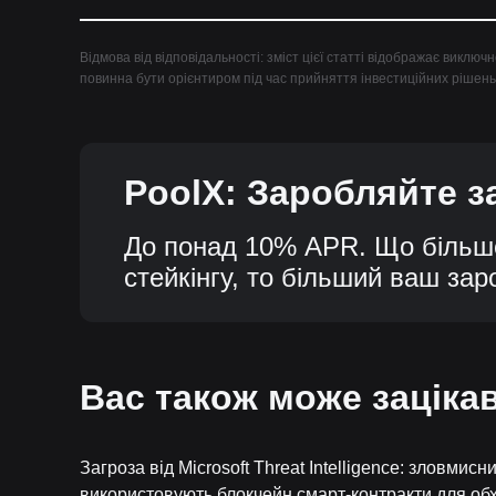
Відмова від відповідальності: зміст цієї статті відображає виключ
повинна бути орієнтиром під час прийняття інвестиційних рішень
PoolX: Заробляйте за
нг
До понад 10% APR. Що більш
стейкінгу, то більший ваш заро
Вас також може заціка
Загроза від Microsoft Threat Intelligence: зловмисни
використовують блокчейн смарт-контракти для о