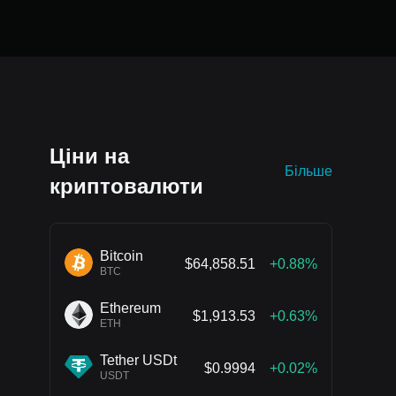
Ціни на
Більше
криптовалюти
Bitcoin
$64,858.51
+0.88%
BTC
Ethereum
$1,913.53
+0.63%
ETH
Tether USDt
$0.9994
+0.02%
USDT