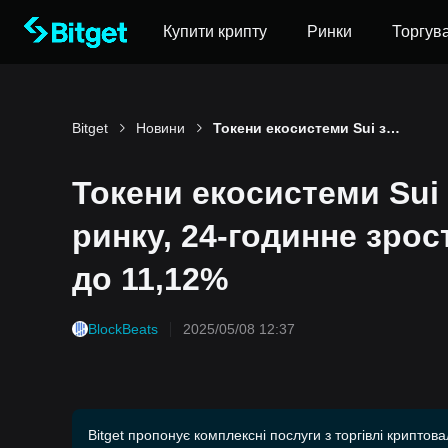
Купити крипту
Ринки
Торгув
Bitget
Новини
Токени екосистеми Sui зростають по всьому ринку, 24-годинне зростання SUI розширюється до 11,12%
Токени екосистеми Sui
ринку, 24-годинне зро
до 11,12%
BlockBeats
2025/05/08 12:37
Bitget пропонує комплексні послуги з торгівлі криптов