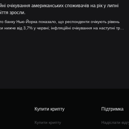
і очікування американських споживачів на рік у липні
іття зросли.
о банку Нью-Йорка показало, що респонденти очікують рівень
и нижче від 3,7% у червні; інфляційні очікування на наступні три
 3,0% відповідно. Щодо ринку праці, споживачі очікують
івнянні з червнем респонденти вважають, що шанси знову знайти
Купити крипту
Підтримка
Купити крипту
Надіслати відг