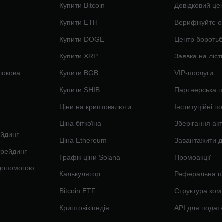
Купити Bitcoin
Довідковий це
Купити ETH
Верифікуйте о
Купити DOGE
Центр бороть
Купити XRP
Заявка на ліст
локова
Купити BGB
VIP-послуги
Купити SHIB
Партнерська 
Ціни на криптовалюти
Інституційні п
Ціна біткоїна
Зберігання акт
ейдинг
Ціна Ethereum
Завантажити д
трейдинг
Графік ціни Solana
Промоакції
 допомогою
Калькулятор
Реферальна п
Bitcoin ETF
Структура комі
Криптовікіпедія
API для податк