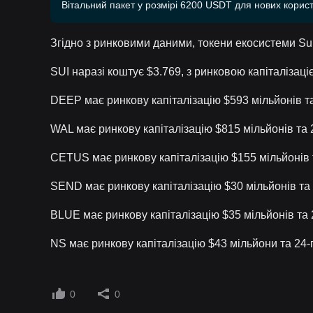
Вітальний пакет у розмірі 6200 USDT для нових корист
Згідно з ринковими даними, токени екосистеми Sui
SUI наразі коштує $3.769, з ринковою капіталізац
DEEP має ринкову капіталізацію $593 мільйонів т
WAL має ринкову капіталізацію $815 мільйонів та
CETUS має ринкову капіталізацію $155 мільйонів 
SEND має ринкову капіталізацію $30 мільйонів та
BLUE має ринкову капіталізацію $35 мільйонів та
NS має ринкову капіталізацію $43 мільйони та 24
0
0