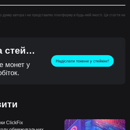
но думку автора і не представляє платформу в будь-якій якості. Ця стаття не
.
 стейкі
Надіслати токени у стейкінг!
е монет у
біток.
вити
ки ClickFix
бходу обмежувальних