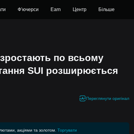
ати
Ф'ючерси
Earn
Центр
Більше
 зростають по всьому
стання SUI розширюється
Переглянути оригінал
алютами, акціями та золотом.
Торгувати