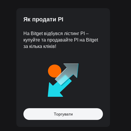
Як продати PI
На Bitget відбувся лістинг PI –
купуйте та продавайте PI на Bitget
за кілька кліків!
Торгувати