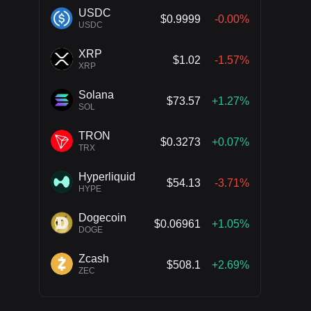
USDC
$0.9999
-0.00%
USDC
XRP
$1.02
-1.57%
XRP
Solana
$73.57
+1.27%
SOL
TRON
$0.3273
+0.07%
TRX
Hyperliquid
$54.13
-3.71%
HYPE
Dogecoin
$0.06961
+1.05%
DOGE
Zcash
$508.1
+2.69%
ZEC