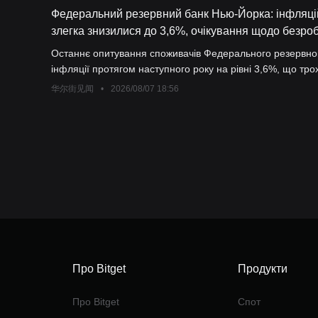
Федеральний резервний банк Нью-Йорка: інфляційн
злегка знизилися до 3,6%, очікування щодо безроб
Останнє опитування споживачів Федерального резервног
інфляції протягом наступного року на рівні 3,6%, що трох
та п’ять років залишаються незмінними — на рівні 3,3% і
华尔街见闻
•
2026/08/07 18:56
зростання рівня безробіття у майбутньому. Однак у пор
роботу після її втрати зросли.
Про Bitget
Продукти
Про Bitget
Спот