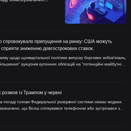
що спровокувало припущення на ринку: США можуть
а сприяти зниженню довгострокових ставок.
аяву щодо щоквартальної політики випуску боргових зобов'язань,
ьшення" аукціонів купонних облігацій на "потенційні майбутні
 розглядати скорочення розміру аукціонів з найдовшим терміном
у на дешевших коротко- та середньострокових паперах, що може
 розмов із Трампом у червні
а посаді голови Федеральної резервної системи немає жодних
 зазначено, що Волш спілкувався телефоном або зустрічався з
ами приватного сектору, серед яких тричі снідав із міністром