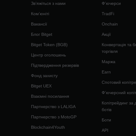
Звʼяжіться з нами
Ф’ючерси
Ком’юніті
TradFi
Вакансії
Onchain
Блог Bitget
Акції
Bitget Token (BGB)
Конвертація та б
торгівля
Центр оголошень
Маржа
Підтвердження резервів
Earn
Фонд захисту
Спотовий копітр
Bitget UEX
Фʼючерсний копі
Взаємні посилання
Копітрейдинг за
Партнерство з LALIGA
ботів
Партнерство з MotoGP
Боти
Blockchain4Youth
API