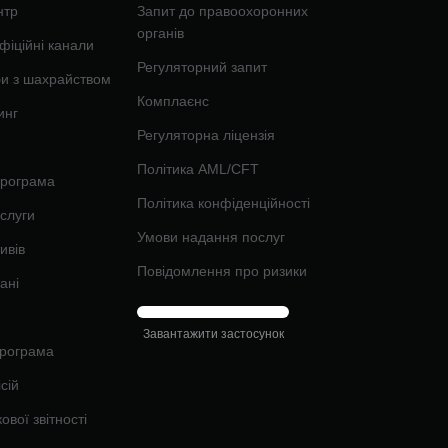
нтр
Запит до правоохоронних
органів
фіційні канали
Регуляторний запит
би з шахрайством
Комплаєнс
инг
Регуляторна ліцензія
Політика AML/CFT
програма
Політика конфіденційності
ослуги
Умови надання послуг
ивів
Повідомлення про ризики
ані
Завантажити застосунок
рограма
сій
ової звітності