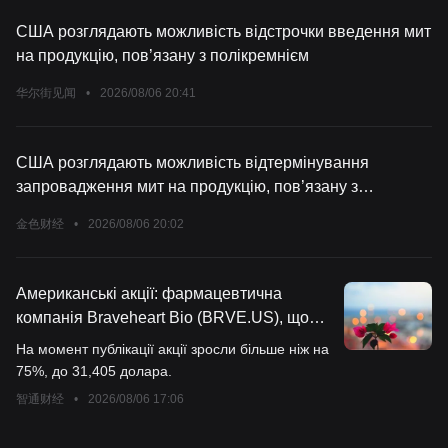
США розглядають можливість відстрочки введення мит
на продукцію, пов’язану з полікремнієм
华尔街见闻
•
2026/08/06 20:41
США розглядають можливість відтермінування
запровадження мит на продукцію, пов’язану з
полікристалічним кремнієм.
金色财经
•
2026/08/06 20:02
Американські акції: фармацевтична
компанія Braveheart Bio (BRVE.US), що
спеціалізується на серцево-судинних
На момент публікації акції зросли більше ніж на
препаратах, вийшла на американський
75%, до 31,405 долара.
фондовий ринок, після відкриття торгів
智通财经
•
2026/08/06 17:06
акції зросли більш ніж на 75%