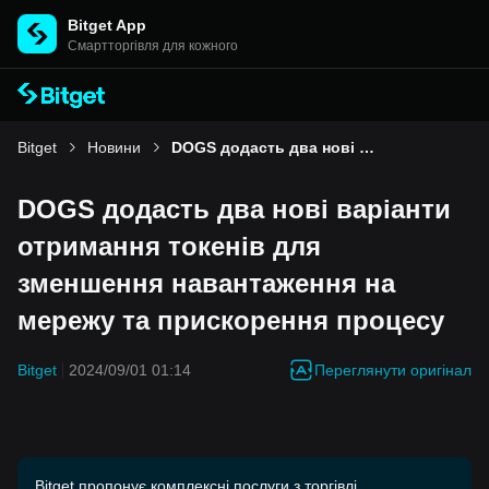
Bitget App
Cмартторгівля для кожного
Bitget
Новини
DOGS додасть два нові варіанти отримання токенів для зменшення навантаження на мережу та прискорення процесу
DOGS додасть два нові варіанти
отримання токенів для
зменшення навантаження на
мережу та прискорення процесу
Переглянути оригінал
Bitget
2024/09/01 01:14
Bitget пропонує комплексні послуги з торгівлі