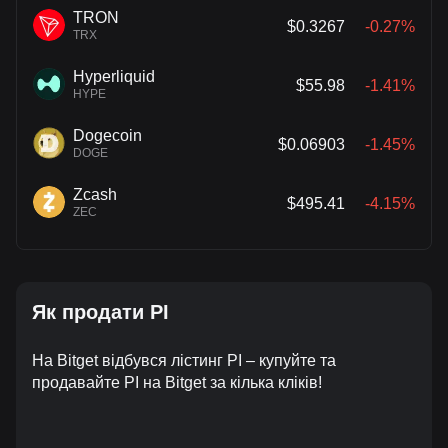
TRON
$0.3267
-0.27%
TRX
Hyperliquid
$55.98
-1.41%
HYPE
Dogecoin
$0.06903
-1.45%
DOGE
Zcash
$495.41
-4.15%
ZEC
Як продати PI
На Bitget відбувся лістинг PI – купуйте та
продавайте PI на Bitget за кілька кліків!