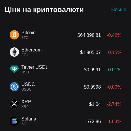
Ціни на криптовалюти
Більше
Bitcoin
$64,398.81
-0.42%
BTC
Ethereum
$1,905.07
-0.15%
ETH
Tether USDt
$0.9991
+0.01%
USDT
USDC
$0.9998
-0.00%
USDC
XRP
$1.04
-2.74%
XRP
Solana
$72.86
-1.63%
SOL