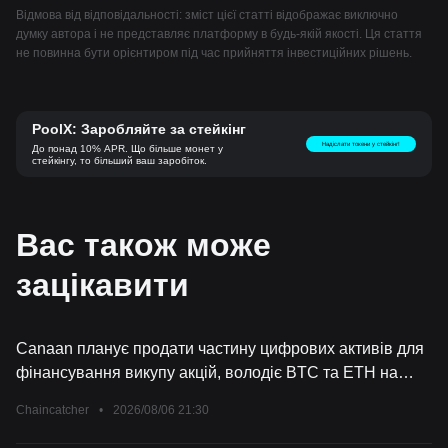
Відмова від відповідальності: зміст цієї статті відображає виключно
думку автора і не представляє платформу в будь-якій якості. Ця стаття
не повинна бути орієнтиром під час прийняття інвестиційних рішень.
PoolX: Заробляйте за стейкінг
Надіслати токени у стейкінг!
До понад 10% APR. Що більше монет у
стейкінгу, то більший ваш заробіток.
Вас також може
зацікавити
Canaan планує продати частину цифрових активів для
фінансування викупу акцій, володіє BTC та ETH на
суму 130 мільйонів доларів
Chaincatcher
•
2026/08/06 21:30