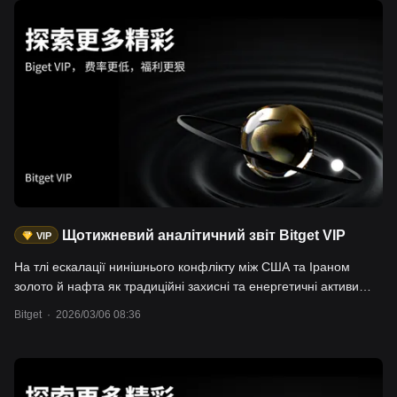
подальшому зростанню цін на нафту; - Ф'ючерси на фондові
індекси: ф'ючерси на Nikkei 225 (JPY), NAS100 тощо. Японія є
країною-імпортером енергоносіїв, 70-90% імпорту нафти
проходить через Ормузьку протоку. Тривале закриття
Ормузької протоки разом із високими цінами на нафту може
призвести до рецесії економіки; - Криптоактиви: BTC. За
даними ринку і ETF, спостерігається позитивна кореляція між
ціною BTC та доларом США, також спостерігається значний
чистий приплив у BTC ETF; Користувачі можуть торгувати
зазначеними активами через Bitget Tradfi (CFD) або спотовий
розділ.
Щотижневий аналітичний звіт Bitget VIP
VIP
На тлі ескалації нинішнього конфлікту між США та Іраном
золото й нафта як традиційні захисні та енергетичні активи
привертають значну увагу. У цій статті рекомендуються золото
Bitget
·
2026/03/06 08:36
й нафта як вибір для інвесторів у період геополітичної
невизначеності. Ці активи продемонстрували сильні
результати під час конфлікту: ціна на золото зросла до
приблизно 5300 доларів/унція, ф'ючерси на нафту марки Brent