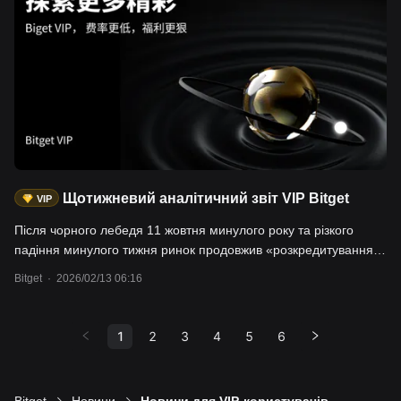
піднялися до 77-80 доларів/барель, що, ймовірно, матиме
подальший вплив на світові ринки.
Щотижневий аналітичний звіт VIP Bitget
VIP
Після чорного лебедя 11 жовтня минулого року та різкого
падіння минулого тижня ринок продовжив «розкредитування».
За багатьма ринковими індикаторами спостерігаються ознаки
Bitget
·
2026/02/13 06:16
відскоку після досягнення дна. Очікування щодо зниження
облікової ставки у 2026 році були перенесені з липня на
червень. На макрорівні Федеральна резервна система США
1
2
3
4
5
6
наразі дотримується обережної, але помірно м’якої політики,
що опосередковано свідчить про те, що цього року на ринку
домінуватимуть структурні можливості. В умовах