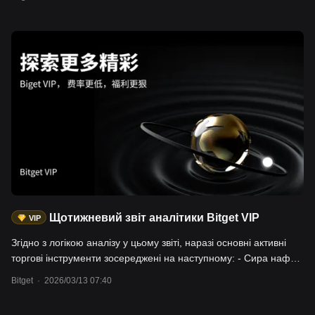
Нафта WTI зросла за тиждень на +18,3%, майже заблокована
Ормузька протока призвела до зупинки глобального
щоденного постачання близько 20 мільйонів барелів нафти, а
IEA назвала це "найбільшим в історії перебоєм поставок"; -
Фондові ринки США під тиском: NAS100 -2,4%, US2000 -2,9%;
- Дорогоцінні метали скоригувалися: золото -3,2%, срібло
-8,7%. - Крипторинок проявив стійкість на фоні хвилі
уникнення ризиків: btc +2,0%, eth +2,8%, і за даними про
потоки коштів та ринкову капіталізацію стейблкоїнів не
спостерігається системного відтоку капіталу. Користувачі
можуть торгувати цими активами на спотовому та
ф'ючерсному ринку криптоіндустрії, через Bitget CFD,
акціонерні та криптовалютні ф'ючерси тощо.
Щотижневий звіт аналітики Bitget VIP
VIP
Згідно з логікою аналізу у цьому звіті, наразі основні активні
торгові інструменти зосереджені на наступному: - Сира нафта:
Brent Crude Oil (UKOUSD), WTI Crude Oil (USOUSD). Зараз ці
Bitget
·
2026/03/13 07:40
ринки перебувають у фазі швидкого price-in воєнних ризиків, і
дисбаланс попиту і пропозиції й надалі сприятиме