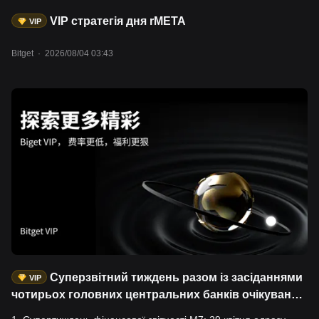
VIP стратегія дня rMETA
VIP
Bitget
·
2026/08/04 03:43
Суперзвітний тиждень разом із засіданнями
VIP
чотирьох головних центральних банків очікувано
значно підвищать волатильність основних класів