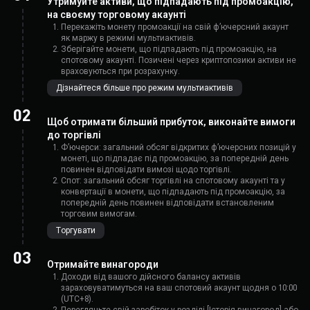
Утримуйте активи, що підпадають під промоакцію,
на своєму торговому акаунті
Перекажіть монету промоакції на свій фʼючерсний акаунт
як маржу в режимі мультиактивів.
Зберігайте монети, що підпадають під промоакцію, на
спотовому акаунті. Позичені через криптопозики активи не
враховуються при розрахунку.
Дізнайтеся більше про режим мультиактивів
02
Щоб отримати більший прибуток, виконайте вимоги
до торгівлі
Фʼючерси: загальний обсяг відкритих фʼючерсних позицій у
монеті, що підпадає під промоакцію, за попередній день
повинен відповідати вимозі щодо торгівлі.
Спот: загальний обсяг торгівлі на спотовому акаунті та у
конвертації в монети, що підпадають під промоакцію, за
попередній день повинен відповідати встановленим
торговим вимогам.
Торгувати
03
Отримайте винагороди
Доходи від вашого дійсного балансу активів
зараховуватимуться на ваш спотовий акаунт щодня о 10:00
(UTC+8).
Перегляньте свій заробіток у розділі [Історія винагород] або