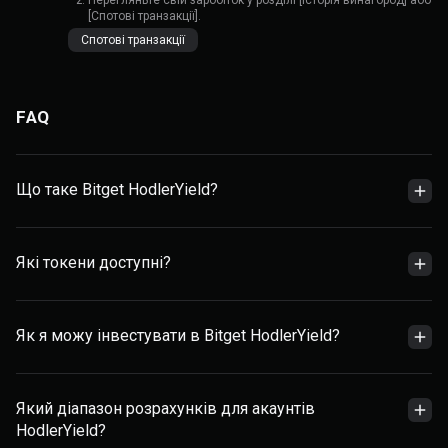
[Спотові транзакції].
Спотові транзакції
FAQ
Що таке Bitget HodlerYield?
Які токени доступні?
Як я можу інвестувати в Bitget HodlerYield?
Який діапазон розрахунків для акаунтів
HodlerYield?