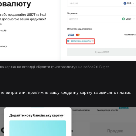
а картка на вкладці «Купити криптовалюту» на вебсайті Bitget
те витратити, привʼяжіть вашу кредитну картку та здійсніть платіж.