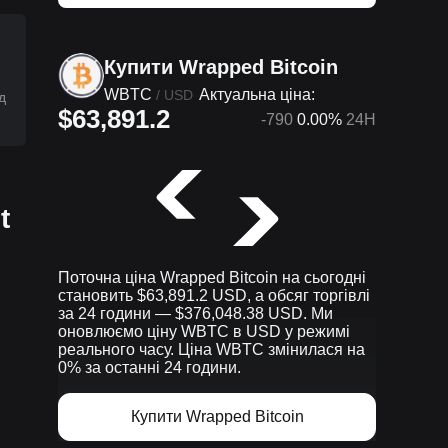
Купити Wrapped Bitcoin
WBTC
Актуальна ціна:
/
USD
д
$63,891.2
-790
0.00%
24H
t
Поточна ціна Wrapped Bitcoin на сьогодні
становить $63,891.2 USD, а обсяг торгівлі
за 24 години — $376,048.38 USD. Ми
оновлюємо ціну WBTC в USD у режимі
реального часу. Ціна WBTC змінилася на
0% за останні 24 години.
Купити Wrapped Bitcoin