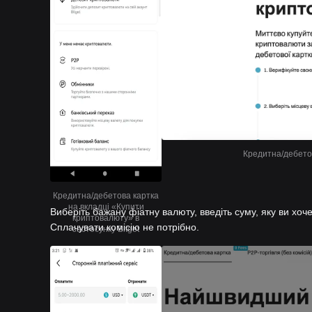
Кредитна/дебетов
Кредитна/дебетова картка
на вкладці «Купити
Виберіть бажану фіатну валюту, введіть суму, яку ви хоче
криптовалюту» в
Сплачувати комісію не потрібно.
застосунку Bitget