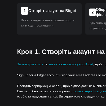
Обері
1
Створіть акаунт на Bitget
2
фіна
Вкажіть адресу електронної пошти
Здійсніть 
та місце проживання.
зручного д
Крок 1. Створіть акаунт на
Зареєструватися
та
завантажте застосунок Bitget
, щоб п
Sign up for a Bitget account using your email address or m
Пройдіть верифікацію особи, щоб відповідати всім вимогам
Вам потрібно перейти на сторінку
сторінка верифікації о
особу, та надіслати селфі. Ви отримаєте сповіщення, ко