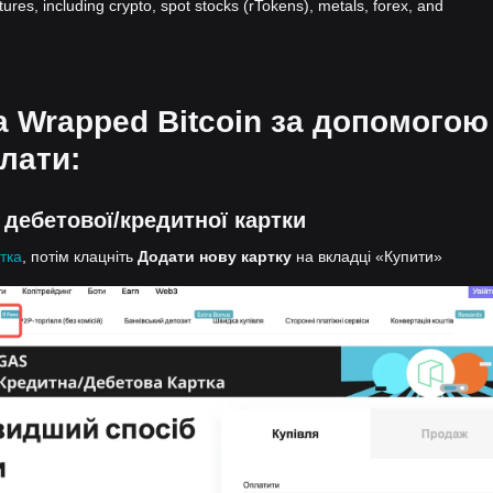
atures, including crypto, spot stocks (rTokens), metals, forex, and
на Wrapped Bitcoin за допомогою
лати:
 дебетової/кредитної картки
тка
, потім клацніть
Додати нову картку
на вкладці «Купити»