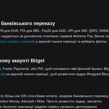
 банківського переказу
EPA для EUR, PIX для BRL, PayID для AUD, UPI для INR, QRIS, DANA
 надаються за допомогою платіжних сервісів Alchemy Pay, Banxa та
онні сервіси платежів]
у верхній панелі навігації та виберіть фіатну
шому акаунті Bitget
 Faster Payments, або PIX, щоб поповнити свій фіатний баланс Bitg
тів]
на верхній панелі навігації, щоб розмістити ордер Wrapped Bitco
у більш ніж 100 способами оплати, зокрема банківського переказу,
Perfect Money, Advcash і Wise. Просто розмістіть ордер, заплатіть
 безпечні транзакції завдяки сервісу умовного депонування.