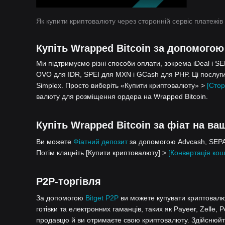
Як купити криптовалюту через сторонній сервіс платежів
Купіть Wrapped Bitcoin за допомогою
Ми підтримуємо різні способи оплати, зокрема iDeal і S
OVO для IDR, SPEI для MXN і GCash для PHP. Ці послуги
Simplex. Просто виберіть «Купити криптовалюту» >
[Стор
валюту для розміщення ордера на Wrapped Bitcoin.
Купіть Wrapped Bitcoin за фіат на ва
Ви можете
Фіатний депозит
за допомогою Advcash, SEPA,
Потім клацніть [Купити криптовалюту] >
[Конвертація кош
P2P-торгівля
За допомогою
Bitget P2P
ви можете купувати криптовалют
готівки та електронних гаманців, таких як Payeer, Zelle, 
продавцю й ви отримаєте свою криптовалюту. Здійснюйте