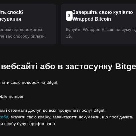
ть спосіб
Завершіть свою купівлю
3
нсування
Wrapped Bitcoin
депозит за допомогою
Купуйте Wrapped Bitcoin на суму ві
ля вас способу оплати.
1$.
 вебсайті або в застосунку Bitge
очати свою подорож на Bitget.
obile number.
 і отримати доступ до всіх продуктів і послуг Bitget.
соби
, вказати свою країну, завантажити документи, що посвідчують
ли особу буду верифіковано.