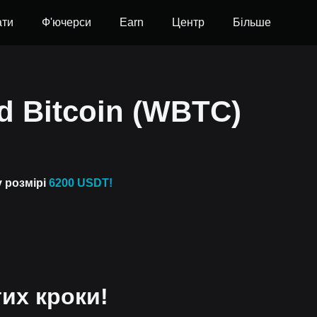
ати
Ф'ючерси
Earn
Центр
Більше
d Bitcoin (WBTC)
у розмірі
6200 USDT!
их кроки!