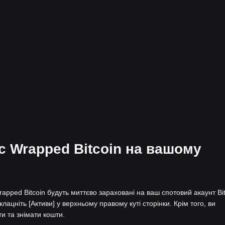
с Wrapped Bitcoin на вашому
apped Bitcoin будуть миттєво зараховані на ваш спотовий акаунт Bi
лацніть [Активи] у верхньому правому куті сторінки. Крім того, ви
ти та знімати кошти.