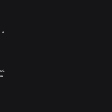
 та
et.
in.