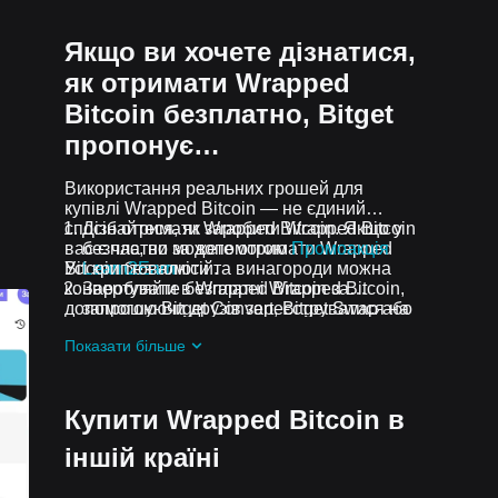
Якщо ви хочете дізнатися,
як отримати Wrapped
Bitcoin безплатно, Bitget
пропонує…
Використання реальних грошей для
купівлі Wrapped Bitcoin — не єдиний
спосіб отримати Wrapped Bitcoin. Якщо у
Дізнайтеся, як заробити Wrapped Bitcoin
вас є час, ви можете отримати Wrapped
безплатно за допомогою
Промоакція
Bitcoin без комісій.
Усі криптовалюти та винагороди можна
Learn2Earn
конвертувати в Wrapped Bitcoin за
Заробляйте безплатні Wrapped Bitcoin,
допомогою Bitget Convert, Bitget Swap або
запрошуючи друзів зареєструватися на
спотової торгівлі.
Bitget
Промоакція Assist2Earn
Показати більше
Отримуйте безплатні Wrapped Bitcoin у
вигляді аірдропів, приєднавшись до
Актуальні челенджі та промоакції
Купити Wrapped Bitcoin в
іншій країні